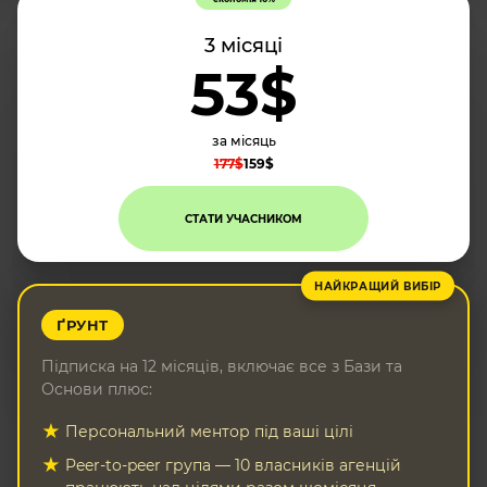
3 місяці
53$
за місяць
177$
159$
СТАТИ УЧАСНИКОМ
НАЙКРАЩИЙ ВИБІР
ҐРУНТ
Підписка на 12 місяців, включає все з Бази та
Основи плюс:
Персональний ментор під ваші цілі
Peer-to-peer група — 10 власників агенцій