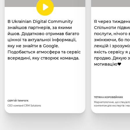
В Ukrainian Digital Community
Я через тиждень
знайшов партнерів, за якими
Спільноти підви
йшов. Додатково отримав багато
послуги, нічого 
цінної та актуальної інформації,
змінюючи, бо по
яку не знайти в Google.
лекцій і зрозумі
Подобається атмосфера та сервіс
якість сервісу 
всередині, яку створює команда.
продаю. Дякую з
мотивацію❤️
ТЕТЯНА КОРОБЕЙНИК
СЕРГІЙ ТИМЧУК
Маркетологиня, що спеціаліз
CEO компанії CRM Solutions
контентом для експертів і ма