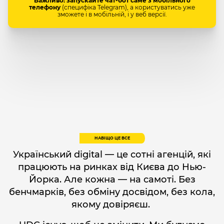
Важливо: запускайте чат-бот саме з мобільного
телефону
(специфіка Telegram), а користуватись уже
зможете і в мобільній, і у веб версії.
НАВІЩО ЦЕ ВСЕ
Український digital — це сотні агенцій, які
працюють на ринках від Києва до Нью-
Йорка. Але кожна — на самоті. Без
бенчмарків, без обміну досвідом, без кола,
якому довіряєш.