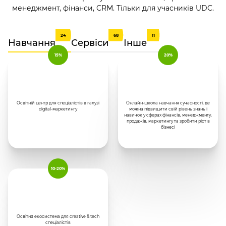
менеджмент, фінанси, CRM. Тільки для учасників UDC.
24
68
11
Навчання
Сервіси
Інше
15%
20%
Освітній центр для спеціалістів в галузі
Онлайн-школа навчання сучасності, де
digital-маркетингу
можна підвищити свій рівень знань і
навичок у сферах фінансів, менеджменту,
продажів, маркетингу та зробити ріст в
бізнесі
10-20%
Освітня екосистема для creative & tech
спеціалістів