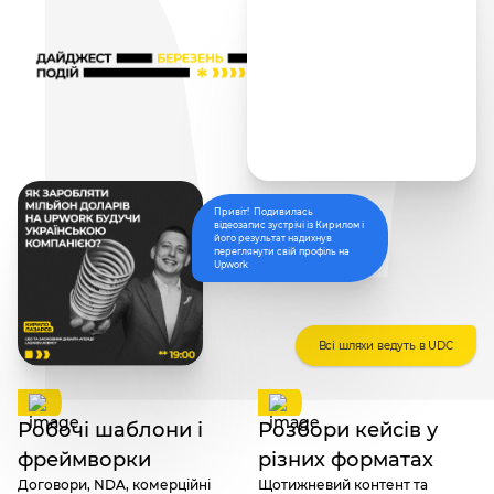
Привіт! Подивилась
відеозапис зустрічі із Кирилом і
його результат надихнув
переглянути свій профіль на
Upwork
Всі шляхи ведуть в UDC
Робочі шаблони і
Розбори кейсів у
фреймворки
різних форматах
Договори, NDA, комерційні
Щотижневий контент та