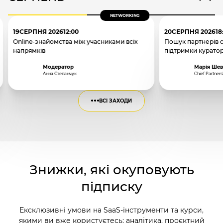
NETWORKING
19
СЕРПНЯ 2026
12:00
20
СЕРПНЯ 2026
18
Online-знайомства між учасниками всіх
Пошук партнерів 
напрямків
підтримки курато
Модератор
Марія Шев
Анна Степанчук
Chief Partners
ВСІ ЗАХОДИ
Знижки, які окуповують
підписку
Ексклюзивні умови на SaaS-інструменти та курси,
якими ви вже користуєтесь: аналітика, проєктний