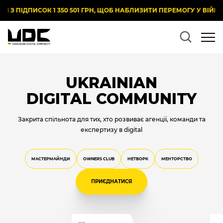
ПИСОК 1 350 501 ГРН, ЩОБ НАБЛИЗИТИ ПЕРЕМОГУ У ВІЙНІ!
UKRAINIAN
DIGITAL COMMUNITY
Закрита спільнота для тих, хто розвиває агенції, команди та
експертизу в digital
МАСТЕРМАЙНДИ
OWNERS CLUB
НЕТВОРК
МЕНТОРСТВО
ПРИЄДНАТИСЯ