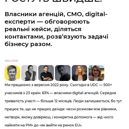
Власники агенцій, CMO, digital-
експерти — обговорюють
реальні кейси, діляться
контактами, розв’язують задачі
бізнесу разом.
WELCOME!
Ми працюємо з вересня 2022 року. Сьогодні в UDC — 500+
учасників з 23 країн. 63% — власники digital-агенцій. Середня
тривалість участі — більше 12 місяців. Люди залишаються, бо тут
працює те, що не працює деінде: чесні розмови між рівними,
нетворк, якому довіряєш, і конкретна допомога — від «кого
найняти на PM» до «як вийти на ринок EU».