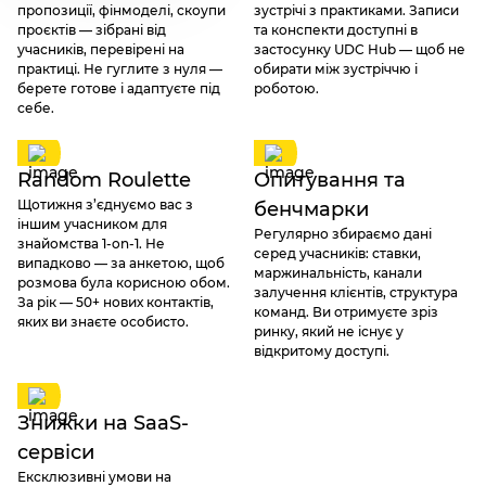
пропозиції, фінмоделі, скоупи
зустрічі з практиками. Записи
проєктів — зібрані від
та конспекти доступні в
учасників, перевірені на
застосунку UDC Hub — щоб не
практиці. Не гуглите з нуля —
обирати між зустріччю і
берете готове і адаптуєте під
роботою.
себе.
Random Roulette
Опитування та
Щотижня з’єднуємо вас з
бенчмарки
іншим учасником для
Регулярно збираємо дані
знайомства 1-on-1. Не
серед учасників: ставки,
випадково — за анкетою, щоб
маржинальність, канали
розмова була корисною обом.
залучення клієнтів, структура
За рік — 50+ нових контактів,
команд. Ви отримуєте зріз
яких ви знаєте особисто.
ринку, який не існує у
відкритому доступі.
Знижки на SaaS-
сервіси
Ексклюзивні умови на