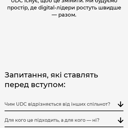
UDC існує, щоб це змінити. Ми будуємо
простір, де digital-лідери ростуть швидше
— разом.
Запитання, які ставлять
перед вступом:
Чим UDC відрізняється від інших спільнот?
UDC — це не навчальний проєкт, не чат з мемами і не клуб для
нетворкінгу раз на рік. Це велика екосистема, де ми обʼєднуємо
Для кого це підходить, а для кого — ні?
digital-лідерів, 63% з яких — власники агенцій Expert-рівня.