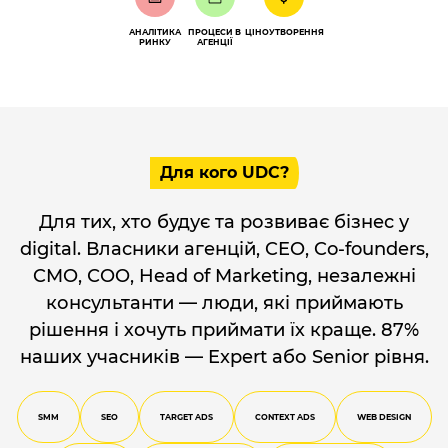
АНАЛІТИКА
ПРОЦЕСИ В
ЦІНОУТВОРЕННЯ
РИНКУ
АГЕНЦІЇ
Для кого UDC?
Для тих, хто будує та розвиває бізнес у
digital. Власники агенцій, CEO, Co-founders,
CMO, СOO, Head of Marketing, незалежні
консультанти — люди, які приймають
рішення і хочуть приймати їх краще. 87%
наших учасників — Expert або Senior рівня.
SMM
SEO
TARGET ADS
CONTEXT ADS
WEB DESIGN