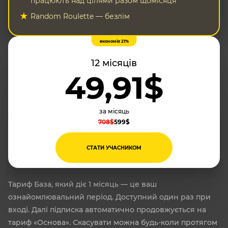
працюють над цілями разом щомісяця
Random Roulette — безлім
економія 21%
12 місяців
49,91$
за місяць
708$
599$
СТАТИ УЧАСНИКОМ
Тариф База, який діє 1 місяць — це ваш
ознайомлювальний період. Доступний один раз при
вході. Далі підписка автоматично продовжується на
тариф «Основа». Скасувати можна будь-коли протягом