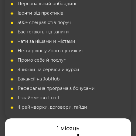
Персональний онбординг
Івенти від практиків
500+ спеціалістів поруч
Вас тегають під запити
Чати за нішами й містами
Нетворкінг у Zoom щотижня
Промо себе й послуг
Знижки на сервіси й курси
Вакансії на JobHub
Реферальна програма з бонусами
1 знайомство 1-на-1
Фреймворки, договори, гайди
1 місяць