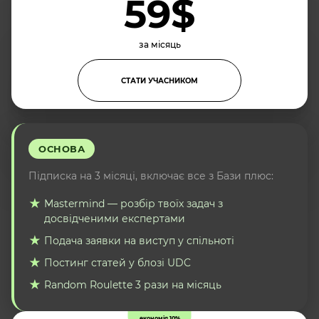
59$
за місяць
СТАТИ УЧАСНИКОМ
ОСНОВА
Підписка на 3 місяці, включає все з Бази плюс:
Mastermind — розбір твоїх задач з
досвідченими експертами
Подача заявки на виступ у спільноті
Постинг статей у блозі UDC
Random Roulette 3 рази на місяць
економія 10%