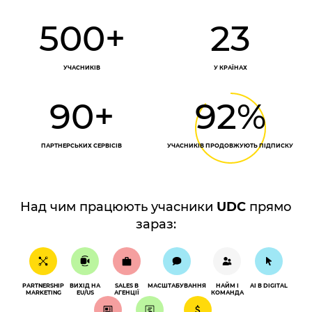
500+
23
УЧАСНИКІВ
У КРАЇНАХ
90+
92%
ПАРТНЕРСЬКИХ СЕРВІСІВ
УЧАСНИКІВ ПРОДОВЖУЮТЬ ПІДПИСКУ
Над чим працюють учасники
UDC
прямо
зараз:
PARTNERSHIP
ВИХІД НА
SALES В
МАСШТАБУВАННЯ
НАЙМ І
AI В DIGITAL
MARKETING
EU/US
АГЕНЦІЇ
КОМАНДА