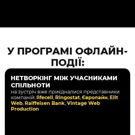
У ПРОГРАМІ ОФЛАЙН-
ПОДІЇ:
НЕТВОРКІНГ МІЖ УЧАСНИКАМИ
СПІЛЬНОТИ
на зустріч вже приєдналися представники
компаній:
lifecell
,
Ringostat
,
Євролайн
,
Elit
Web
,
Raiffeisen Bank
,
Vintage Web
Production