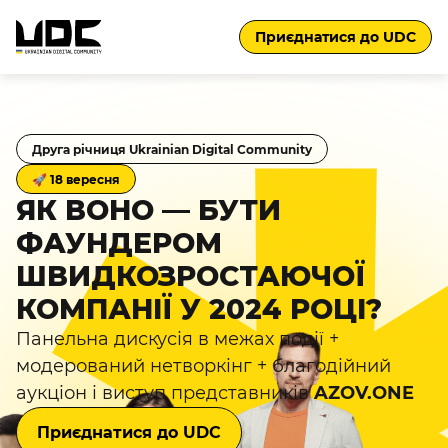
Приєднатися до UDC
Друга річниця Ukrainian Digital Community
🚀 18 вересня
ЯК ВОНО — БУТИ
ФАУНДЕРОМ
ШВИДКОЗРОСТАЮЧОЇ
КОМПАНІЇ У 2024 РОЦІ?
Панельна дискусія в межах події +
модерований нетворкінг + благодійний
аукціон і виступ представників
AZOV.ONE
Приєднатися до UDC