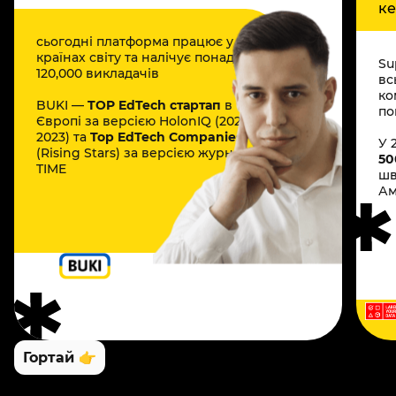
ке
сьогодні платформа працює у 9
країнах світу та налічує понад
Su
120,000 викладачів
вс
ко
BUKI —
TOP EdTech стартап
в
по
Європі за версією HolonIQ (2022 та
2023) та
Top EdTech Companies
У 
(Rising Stars) за версією журналу
50
TIME
шв
Ам
Гортай 👉