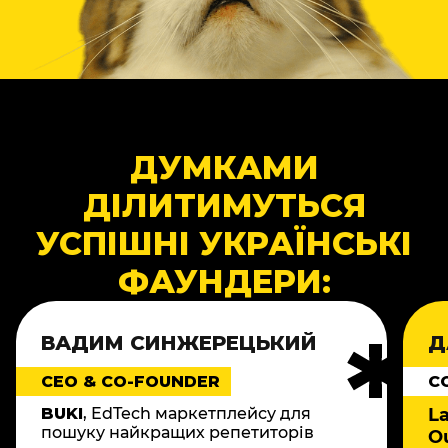
ДУМКАМИ
ДІЛИТИМУТЬСЯ
УСПІШНІ УКРАЇНСЬКІ
ФАУНДЕРИ:
ВАДИМ СИНЖЕРЕЦЬКИЙ
Д
СЕО & CO-FOUNDER
C
BUKI
, EdTech маркетплейсу для
La
пошуку найкращих репетиторів
O