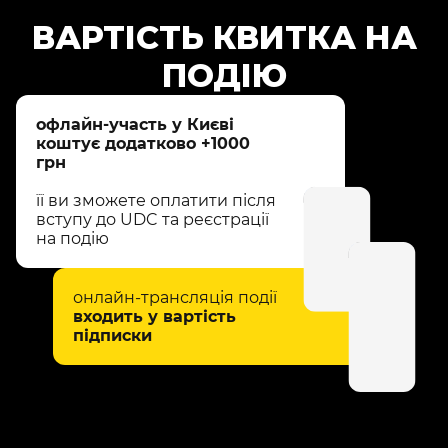
ВАРТІСТЬ КВИТКА НА
ПОДІЮ
офлайн-участь у Києві
коштує додатково +1000
грн
її ви зможете оплатити після
вступу до UDC та реєстрації
на подію
онлайн-трансляція події
входить у вартість
підписки