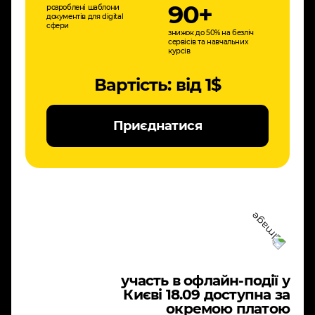
90+
розроблені шаблони
документів для digital
cфери
знижок до 50% на безліч
сервісів та навчальних
курсів
Вартість: від 1$
Приєднатися
участь в офлайн-події у
Києві 18.09 доступна за
окремою платою