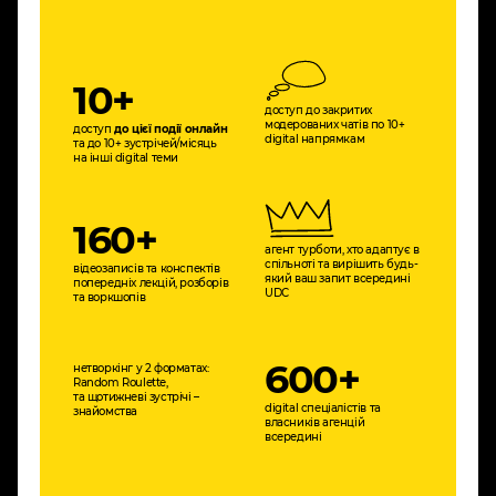
10+
доступ до закритих
модерованих чатів по 10+
доступ
до цієї події онлайн
digital напрямкам
та до 10+ зустрічей/місяць
на інші digital теми
160+
агент турботи, хто адаптує в
спільноті та вирішить будь-
відеозаписів та конспектів
який ваш запит всередині
попередніх лекцій, розборів
UDC
та воркшопів
600+
нетворкінг у 2 форматах:
Random Roulette,
та щотижневі зустрічі –
digital спеціалістів та
знайомства
власників агенцій
всередині