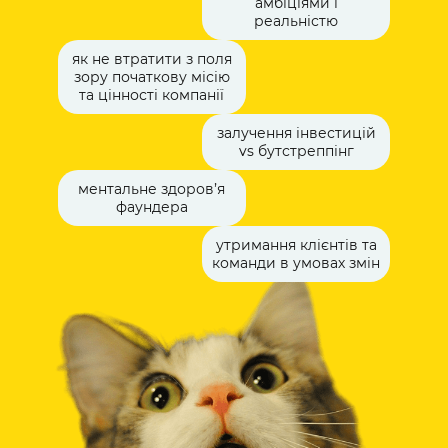
амбіціями і
реальністю
як не втратити з поля
зору початкову місію
та цінності компанії
залучення інвестицій
vs бутстреппінг
ментальне здоровʼя
фаундера
утримання клієнтів та
команди в умовах змін