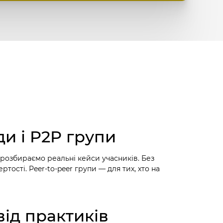
и і P2P групи
е розбираємо реальні кейси учасників. Без
ертості. Peer-to-peer групи — для тих, хто на
ід практиків