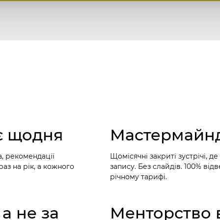
є щодня
Мастермайнд
а, рекомендації
Щомісячні закриті зустрічі, д
раз на рік, а кожного
запису. Без слайдів. 100% відв
річному тарифі.
 а не за
Менторство в