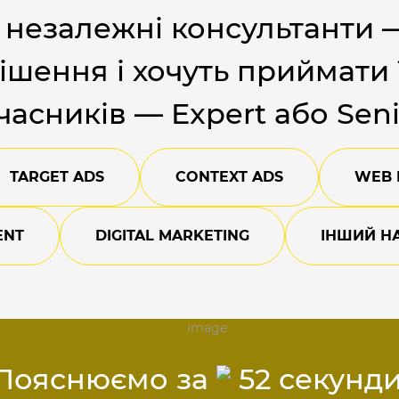
, незалежні консультанти —
шення і хочуть приймати 
асників — Expert або Seni
TARGET ADS
CONTEXT ADS
WEB 
ENT
DIGITAL MARKETING
ІНШИЙ НА
Пояснюємо за
52 секунди