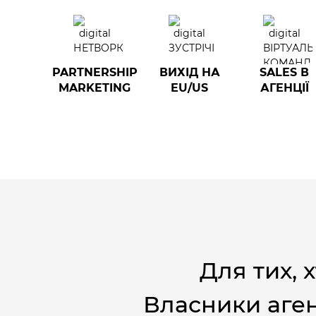
PARTNERSHIP
ВИХІД НА
SALES В
MARKETING
EU/US
АГЕНЦІЇ
Для тих, х
Власники аген