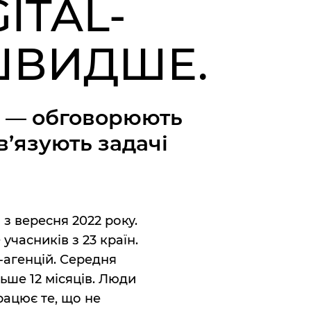
ITAL-
ШВИДШЕ.
ти — обговорюють
в’язують задачі
учасників з 23 країн.
-агенцій. Середня
льше 12 місяців. Люди
рацює те, що не