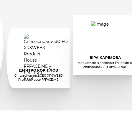
ВІРА КАРІМОВА
Маркетолог з досвідом 17+ років та
співзасновниця агенції V&Ü
ДМИТРО КОРНІЛОВ
Cпівзасновник&CEO XR&WEB3
Product House FFFACE.ME