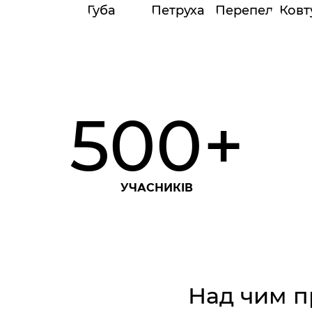
500+
УЧАСНИКІВ
Над чим 