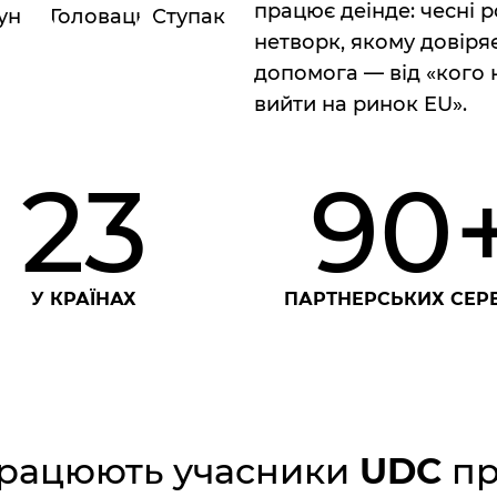
працює деінде: чесні 
нетворк, якому довіря
допомога — від «кого 
вийти на ринок EU».
23
90
У КРАЇНАХ
ПАРТНЕРСЬКИХ СЕРВ
працюють учасники
UDC
пр