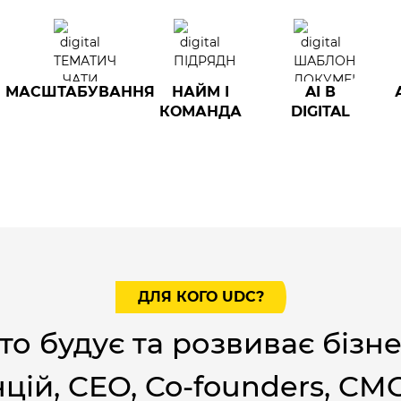
МАСШТАБУВАННЯ
НАЙМ І
AI В
КОМАНДА
DIGITAL
ДЛЯ КОГО UDC?
то будує та розвиває бізнес
цій, CEO, Co-founders, CMO