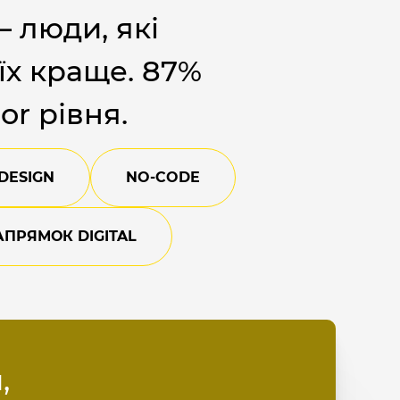
 люди, які
їх краще. 87%
or рівня.
DESIGN
NO-CODE
ПРЯМОК DIGITAL
,