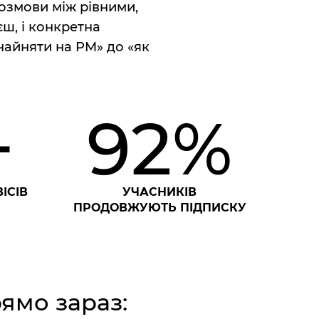
розмови між рівними,
єш, і конкретна
найняти на PM» до «як
+
92%
ІСІВ
УЧАСНИКІВ
ПРОДОВЖУЮТЬ ПІДПИСКУ
ямо зараз: