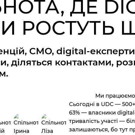
НОТА, ДЕ DIG
РИ РОСТУТЬ 
енцій, CMO, digital-експер
и, діляться контактами, роз
м.
Ми працюємо з вересня 2022 року.
Сьогодні в UDC — 500+ 
63% — власники digital
тривалість участі — бі
залишаються, бо тут п