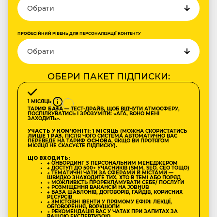
ПРОФЕСІЙНИЙ РІВЕНЬ ДЛЯ ПЕРСОНАЛІЗАЦІЇ КОНТЕНТУ
ОБЕРИ ПАКЕТ ПІДПИСКИ:
1 МІСЯЦЬ
ТАРИФ
БАЗА
— ТЕСТ-ДРАЙВ, ЩОБ ВІДЧУТИ АТМОСФЕРУ,
ПОСПІЛКУВАТИСЬ І ЗРОЗУМІТИ: «АГА, ВОНО МЕНІ
ЗАХОДИТЬ».
УЧАСТЬ У КОМʼЮНІТІ: 1 МІСЯЦЬ
(МОЖНА СКОРИСТАТИСЬ
ЛИШЕ 1 РАЗ
, ПІСЛЯ ЧОГО СИСТЕМА АВТОМАТИЧНО ВАС
ПЕРЕВЕДЕ НА ТАРИФ
ОСНОВА
, ЯКЩО ВИ ПРОТЯГОМ
МІСЯЦЯ НЕ СКАСУЄТЕ ПІДПИСКУ).
ЩО ВХОДИТЬ:
→ ОНБОРДИНГ З ПЕРСОНАЛЬНИМ МЕНЕДЖЕРОМ
→ ДОСТУП ДО 500+ УЧАСНИКІВ (SMM, SEO, CEO ТОЩО)
→ ТЕМАТИЧНІ ЧАТИ ЗА СФЕРАМИ Й МІСТАМИ —
ШВИДКО ЗНАХОДИТЕ ТИХ, ХТО В ТЕМІ АБО ПОРЯД
→ МОЖЛИВІСТЬ ПРОРЕКЛАМУВАТИ СЕБЕ/ ПОСЛУГИ
→ РОЗМІЩЕННЯ ВАКАНСІЙ НА JOBHUB
→ БАЗА ШАБЛОНІВ, ДОГОВОРІВ, ГАЙДІВ, КОРИСНИХ
РЕСУРСІВ
→ ЗМІСТОВНІ ІВЕНТИ У ПРЯМОМУ ЕФІРІ: ЛЕКЦІЇ,
ОБГОВОРЕННЯ, ВОРКШОПИ
→ РЕКОМЕНДАЦІЯ ВАС У ЧАТАХ ПРИ ЗАПИТАХ ЗА
ВАШОЮ ЕКСПЕРТИЗОЮ