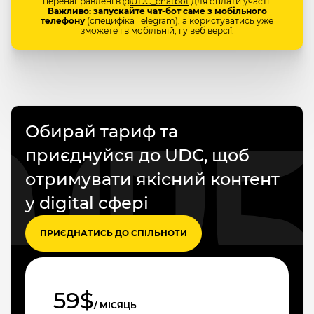
перенаправлені в
@UDC_chatbot
для оплати участі.
Важливо: запускайте чат-бот саме з мобільного
телефону
(специфіка Telegram), а користуватись уже
зможете і в мобільній, і у веб версії.
Обирай тариф та
приєднуйся до UDC, щоб
отримувати якісний контент
у digital сфері
ПРИЄДНАТИСЬ ДО СПІЛЬНОТИ
59$
/ МІСЯЦЬ