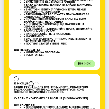
→ РОЗМІЩЕННЯ ВАКАНСІЙ НА JOBHUB
→ БАЗА ШАБЛОНІВ, ДОГОВОРІВ, ГАЙДІВ, КОРИСНИХ
РЕСУРСІВ
→ ЗМІСТОВНІ ІВЕНТИ У ПРЯМОМУ ЕФІРІ: ЛЕКЦІЇ,
ОБГОВОРЕННЯ, ВОРКШОПИ
→ РЕКОМЕНДАЦІЯ ВАС У ЧАТАХ ПРИ ЗАПИТАХ ЗА
ВАШОЮ ЕКСПЕРТИЗОЮ
→ ЩОТИЖНЕВІ НЕТВОРКІНГИ В ZOOM, НА ЯКИХ
ЗНАЙОМИТИСЯ НЕ СТРАШНО
→ ЗНИЖКИ ТА ПРОПОЗИЦІЇ ВІД ПАРТНЕРІВ НА
СЕРВІСИ КУРСИ
→ РЕФЕРАЛКА — ЗАПРОШУЙТЕ ДРУГА, ОТРИМАЙТЕ
БОНУСНІ МІСЯЦІ УЧАСТІ
→ RANDOM ROULETTE (3 НА МІСЯЦЬ)
→ MASTERMIND
→ ВИСТУПИ В СПІЛЬНОТІ — МОЖЛИВІСТЬ ЗАЯВИТИ
ПРО СЕБЕ ЯК ЕКСПЕРТА
→ ПОСТИНГ СТАТЕЙ У БЛОЗІ UDC
ЩО НЕ ВХОДИТЬ:
→ МЕНТОРСЬКА ПРОГРАМА
→ PEER TO PEER
$159 (-10%)
12 МІСЯЦІВ
ТАРИФ
ҐРУНТ
— ДЛЯ ТИХ, ХТО МИСЛИТЬ СТРАТЕГІЧНО:
БУДУЄ ОСОБИСТИЙ БРЕНД, МАСШТАБУЄТЬСЯ І ХОЧЕ
ПОСТІЙНОЇ ПІДТРИМКИ В ЗРОСТАННІ.
УЧАСТЬ У КОМʼЮНІТІ: 12 МІСЯЦІВ
(ЗІ ЗНИЖКОЮ 21%)
ЩО ВХОДИТЬ:
→ ОНБОРДИНГ З ПЕРСОНАЛЬНИМ МЕНЕДЖЕРОМ