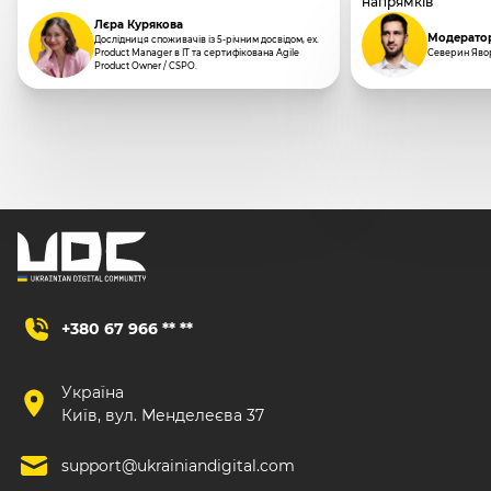
напрямків
Лєра Курякова
Модерато
Дослідниця споживачів із 5-річним досвідом, ex.
Product Manager в IT та сертифікована Agile
Северин Яво
Product Owner / CSPO.
+380 67 966 ** **
Україна
Київ, вул. Менделеєва 37
support@ukrainiandigital.com