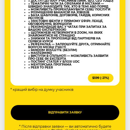
→ ДОСТУП ДО 500+ УЧАСНИКІВ (SMM, SEO, CEO ТОЩО)
→ ТЕМАТИЧНІ ЧАТИ ЗА СФЕРАМИ Й МІСТАМИ —
ШВИДКО ЗНАХОДИТЕ ТИХ, ХТО В ТЕМІ АБО ПОРЯД
→ МОЖЛИВІСТЬ ПРОРЕКЛАМУВАТИ СЕБЕ/ ПОСЛУГИ
→ РОЗМІЩЕННЯ ВАКАНСІЙ НА JOBHUB
→ БАЗА ШАБЛОНІВ, ДОГОВОРІВ, ГАЙДІВ, КОРИСНИХ
РЕСУРСІВ
→ ЗМІСТОВНІ ІВЕНТИ У ПРЯМОМУ ЕФІРІ: ЛЕКЦІЇ,
ОБГОВОРЕННЯ, ВОРКШОПИ
→ РЕКОМЕНДАЦІЯ ВАС У ЧАТАХ ПРИ ЗАПИТАХ ЗА
ВАШОЮ ЕКСПЕРТИЗОЮ
→ ЩОТИЖНЕВІ НЕТВОРКІНГИ В ZOOM, НА ЯКИХ
ЗНАЙОМИТИСЯ НЕ СТРАШНО
→ ЗНИЖКИ ТА ПРОПОЗИЦІЇ ВІД ПАРТНЕРІВ НА
СЕРВІСИ КУРСИ
→ РЕФЕРАЛКА — ЗАПРОШУЙТЕ ДРУГА, ОТРИМАЙТЕ
БОНУСНІ МІСЯЦІ УЧАСТІ
→ RANDOM ROULETTE (БЕЗЛІМ)
→ MASTERMIND
→ ВИСТУПИ В СПІЛЬНОТІ — МОЖЛИВІСТЬ ЗАЯВИТИ
ПРО СЕБЕ ЯК ЕКСПЕРТА
→ ПОСТИНГ СТАТЕЙ У БЛОЗІ UDC
→ МЕНТОРСЬКА ПРОГРАМА
→ PEER TO PEER
$599 (-21%)
* кращий вибір на думку учасників
* Після відправки заявки — ви автоматично будете