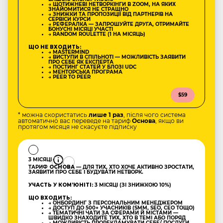
→ ЩОТИЖНЕВІ НЕТВОРКІНГИ В ZOOM, НА ЯКИХ
ЗНАЙОМИТИСЯ НЕ СТРАШНО
→ ЗНИЖКИ ТА ПРОПОЗИЦІЇ ВІД ПАРТНЕРІВ НА
СЕРВІСИ КУРСИ
→ РЕФЕРАЛКА — ЗАПРОШУЙТЕ ДРУГА, ОТРИМАЙТЕ
БОНУСНІ МІСЯЦІ УЧАСТІ
→ RANDOM ROULETTE (1 НА МІСЯЦЬ)
ЩО НЕ ВХОДИТЬ:
→ MASTERMIND
→ ВИСТУПИ В СПІЛЬНОТІ — МОЖЛИВІСТЬ ЗАЯВИТИ
ПРО СЕБЕ ЯК ЕКСПЕРТА
→ ПОСТИНГ СТАТЕЙ У БЛОЗІ UDC
→ МЕНТОРСЬКА ПРОГРАМА
→ PEER TO PEER
$59
* можна скористатись
лише 1 раз
, після чого система
автоматично вас переведе на тариф
Основа
, якщо ви
протягом місяця не скасуєте підписку
3 МІСЯЦІ
ТАРИФ
ОСНОВА
— ДЛЯ ТИХ, ХТО ХОЧЕ АКТИВНО ЗРОСТАТИ,
ЗАЯВИТИ ПРО СЕБЕ І БУДУВАТИ НЕТВОРК.
УЧАСТЬ У КОМʼЮНІТІ:
3 МІСЯЦІ (ЗІ ЗНИЖКОЮ 10%)
ЩО ВХОДИТЬ:
→ ОНБОРДИНГ З ПЕРСОНАЛЬНИМ МЕНЕДЖЕРОМ
→ ДОСТУП ДО 500+ УЧАСНИКІВ (SMM, SEO, CEO ТОЩО)
→ ТЕМАТИЧНІ ЧАТИ ЗА СФЕРАМИ Й МІСТАМИ —
ШВИДКО ЗНАХОДИТЕ ТИХ, ХТО В ТЕМІ АБО ПОРЯД
→ МОЖЛИВІСТЬ ПРОРЕКЛАМУВАТИ СЕБЕ/ ПОСЛУГИ