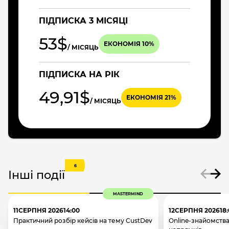
ПІДПИСКА 3 МІСЯЦІ
53$
ЕКОНОМІЯ 10%
/ МІСЯЦЬ
ПІДПИСКА НА РІК
49,91$
ЕКОНОМІЯ 21%
/ МІСЯЦЬ
6
Інші події
MASTERMIND
11
СЕРПНЯ 2026
14:00
12
СЕРПНЯ 2026
18
Практичний розбір кейсів на тему CustDev
Online-знайомства