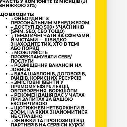
УЧАСТЬ У КОМʼЮНІТІ: 12 МІСЯЦІВ
(ЗІ
ЗНИЖКОЮ 21%)
ЩО ВХОДИТЬ:
→ ОНБОРДИНГ З
ПЕРСОНАЛЬНИМ МЕНЕДЖЕРОМ
→ ДОСТУП ДО 500+ УЧАСНИКІВ
(SMM, SEO, CEO ТОЩО)
→ ТЕМАТИЧНІ ЧАТИ ЗА СФЕРАМИ
Й МІСТАМИ — ШВИДКО
ЗНАХОДИТЕ ТИХ, ХТО В ТЕМІ
АБО ПОРЯД
→ МОЖЛИВІСТЬ
ПРОРЕКЛАМУВАТИ СЕБЕ/
ПОСЛУГИ
→ РОЗМІЩЕННЯ ВАКАНСІЙ НА
JOBHUB
→ БАЗА ШАБЛОНІВ, ДОГОВОРІВ,
ГАЙДІВ, КОРИСНИХ РЕСУРСІВ
→ ЗМІСТОВНІ ІВЕНТИ У
ПРЯМОМУ ЕФІРІ: ЛЕКЦІЇ,
ОБГОВОРЕННЯ, ВОРКШОПИ
→ РЕКОМЕНДАЦІЯ ВАС У ЧАТАХ
ПРИ ЗАПИТАХ ЗА ВАШОЮ
ЕКСПЕРТИЗОЮ
→ ЩОТИЖНЕВІ НЕТВОРКІНГИ В
ZOOM, НА ЯКИХ ЗНАЙОМИТИСЯ
НЕ СТРАШНО
→ ЗНИЖКИ ТА ПРОПОЗИЦІЇ ВІД
ПАРТНЕРІВ НА СЕРВІСИ КУРСИ