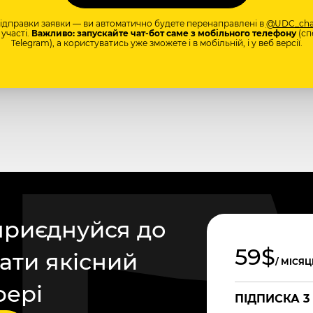
відправки заявки — ви автоматично будете перенаправлені в
@UDC_cha
участі.
Важливо: запускайте чат-бот саме з мобільного телефону
(сп
Telegram), а користуватись уже зможете і в мобільній, і у веб версії.
приєднуйся до
59$
ати якісний
/ МІСЯЦ
фері
ПІДПИСКА 3