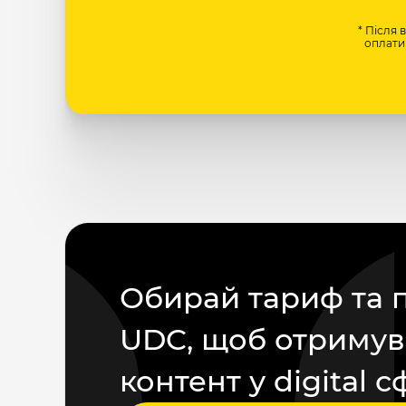
* Після 
оплати 
Обирай тариф та 
UDC, щоб отримув
контент у digital с