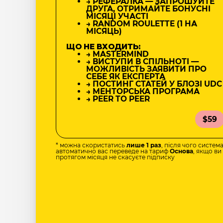
→ РЕФЕРАЛКА — ЗАПРОШУЙТЕ
ДРУГА, ОТРИМАЙТЕ БОНУСНІ
МІСЯЦІ УЧАСТІ
→ RANDOM ROULETTE (1 НА
МІСЯЦЬ)
ЩО НЕ ВХОДИТЬ:
→ MASTERMIND
→ ВИСТУПИ В СПІЛЬНОТІ —
МОЖЛИВІСТЬ ЗАЯВИТИ ПРО
СЕБЕ ЯК ЕКСПЕРТА
→ ПОСТИНГ СТАТЕЙ У БЛОЗІ UDC
→ МЕНТОРСЬКА ПРОГРАМА
→ PEER TO PEER
$59
* можна скористатись
лише 1 раз
, після чого систем
автоматично вас переведе на тариф
Основа
, якщо ви
протягом місяця не скасуєте підписку