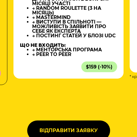
МІСЯЦІ УЧАСТІ
→ RANDOM ROULETTE (3 НА
МІСЯЦЬ)
→ MASTERMIND
→ ВИСТУПИ В СПІЛЬНОТІ —
МОЖЛИВІСТЬ ЗАЯВИТИ ПРО
СЕБЕ ЯК ЕКСПЕРТА
→ ПОСТИНГ СТАТЕЙ У БЛОЗІ UDC
ЩО НЕ ВХОДИТЬ:
→ МЕНТОРСЬКА ПРОГРАМА
→ PEER TO PEER
$159 (-10%)
* к
а