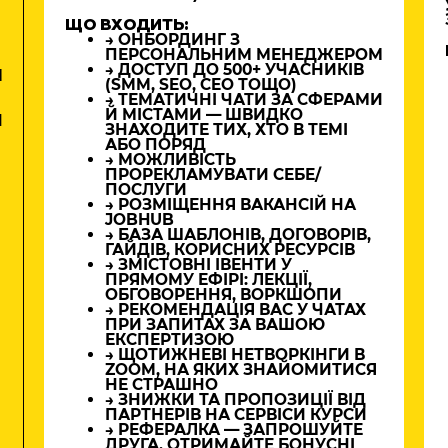
ЩО ВХОДИТЬ:
→ ОНБОРДИНГ З
ПЕРСОНАЛЬНИМ МЕНЕДЖЕРОМ
→ ДОСТУП ДО 500+ УЧАСНИКІВ
М
(SMM, SEO, CEO ТОЩО)
→ ТЕМАТИЧНІ ЧАТИ ЗА СФЕРАМИ
Й МІСТАМИ — ШВИДКО
И
ЗНАХОДИТЕ ТИХ, ХТО В ТЕМІ
АБО ПОРЯД
→ МОЖЛИВІСТЬ
ПРОРЕКЛАМУВАТИ СЕБЕ/
ПОСЛУГИ
→ РОЗМІЩЕННЯ ВАКАНСІЙ НА
JOBHUB
→ БАЗА ШАБЛОНІВ, ДОГОВОРІВ,
ГАЙДІВ, КОРИСНИХ РЕСУРСІВ
→ ЗМІСТОВНІ ІВЕНТИ У
ПРЯМОМУ ЕФІРІ: ЛЕКЦІЇ,
ОБГОВОРЕННЯ, ВОРКШОПИ
→ РЕКОМЕНДАЦІЯ ВАС У ЧАТАХ
ПРИ ЗАПИТАХ ЗА ВАШОЮ
ЕКСПЕРТИЗОЮ
→ ЩОТИЖНЕВІ НЕТВОРКІНГИ В
ZOOM, НА ЯКИХ ЗНАЙОМИТИСЯ
НЕ СТРАШНО
→ ЗНИЖКИ ТА ПРОПОЗИЦІЇ ВІД
ПАРТНЕРІВ НА СЕРВІСИ КУРСИ
→ РЕФЕРАЛКА — ЗАПРОШУЙТЕ
ДРУГА, ОТРИМАЙТЕ БОНУСНІ