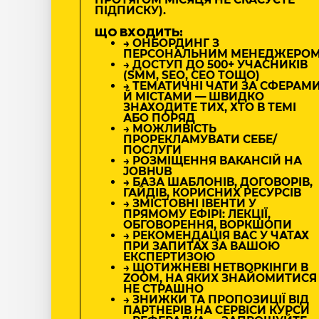
ПІДПИСКУ).
ЩО ВХОДИТЬ:
→ ОНБОРДИНГ З
ПЕРСОНАЛЬНИМ МЕНЕДЖЕРО
→ ДОСТУП ДО 500+ УЧАСНИКІВ
(SMM, SEO, CEO ТОЩО)
→ ТЕМАТИЧНІ ЧАТИ ЗА СФЕРАМ
Й МІСТАМИ — ШВИДКО
ЗНАХОДИТЕ ТИХ, ХТО В ТЕМІ
АБО ПОРЯД
→ МОЖЛИВІСТЬ
ПРОРЕКЛАМУВАТИ СЕБЕ/
ПОСЛУГИ
→ РОЗМІЩЕННЯ ВАКАНСІЙ НА
JOBHUB
→ БАЗА ШАБЛОНІВ, ДОГОВОРІВ,
ГАЙДІВ, КОРИСНИХ РЕСУРСІВ
→ ЗМІСТОВНІ ІВЕНТИ У
ПРЯМОМУ ЕФІРІ: ЛЕКЦІЇ,
ОБГОВОРЕННЯ, ВОРКШОПИ
→ РЕКОМЕНДАЦІЯ ВАС У ЧАТАХ
ПРИ ЗАПИТАХ ЗА ВАШОЮ
ЕКСПЕРТИЗОЮ
→ ЩОТИЖНЕВІ НЕТВОРКІНГИ В
ZOOM, НА ЯКИХ ЗНАЙОМИТИСЯ
НЕ СТРАШНО
→ ЗНИЖКИ ТА ПРОПОЗИЦІЇ ВІД
ПАРТНЕРІВ НА СЕРВІСИ КУРСИ