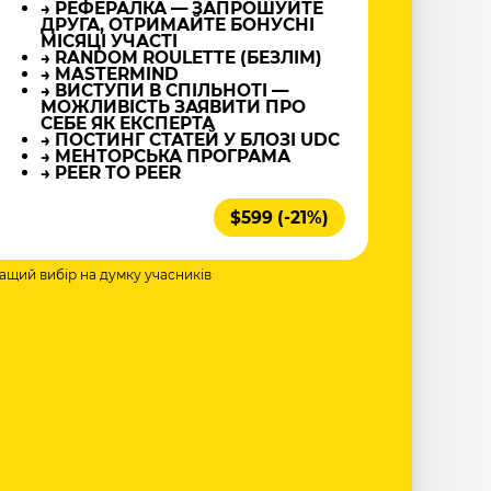
→ РЕФЕРАЛКА — ЗАПРОШУЙТЕ
ДРУГА, ОТРИМАЙТЕ БОНУСНІ
МІСЯЦІ УЧАСТІ
→ RANDOM ROULETTE (БЕЗЛІМ)
→ MASTERMIND
→ ВИСТУПИ В СПІЛЬНОТІ —
МОЖЛИВІСТЬ ЗАЯВИТИ ПРО
СЕБЕ ЯК ЕКСПЕРТА
→ ПОСТИНГ СТАТЕЙ У БЛОЗІ UDC
→ МЕНТОРСЬКА ПРОГРАМА
→ PEER TO PEER
$599 (-21%)
ращий вибір на думку учасників