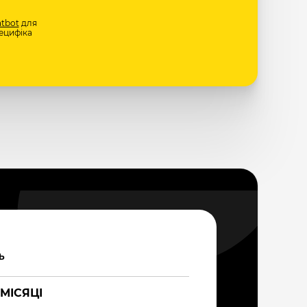
tbot
для
ецифіка
Ь
 МІСЯЦІ