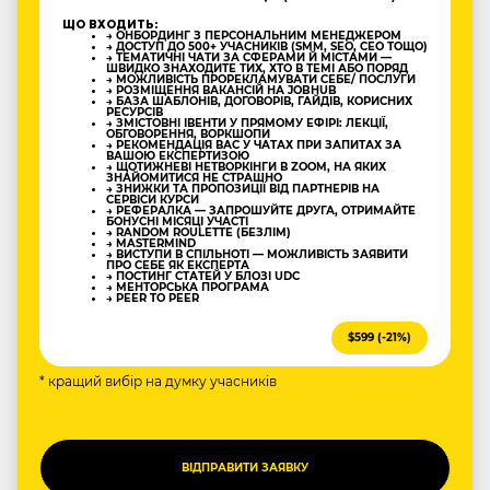
ЩО ВХОДИТЬ:
→ ОНБОРДИНГ З ПЕРСОНАЛЬНИМ МЕНЕДЖЕРОМ
→ ДОСТУП ДО 500+ УЧАСНИКІВ (SMM, SEO, CEO ТОЩО)
→ ТЕМАТИЧНІ ЧАТИ ЗА СФЕРАМИ Й МІСТАМИ —
ШВИДКО ЗНАХОДИТЕ ТИХ, ХТО В ТЕМІ АБО ПОРЯД
→ МОЖЛИВІСТЬ ПРОРЕКЛАМУВАТИ СЕБЕ/ ПОСЛУГИ
→ РОЗМІЩЕННЯ ВАКАНСІЙ НА JOBHUB
→ БАЗА ШАБЛОНІВ, ДОГОВОРІВ, ГАЙДІВ, КОРИСНИХ
РЕСУРСІВ
→ ЗМІСТОВНІ ІВЕНТИ У ПРЯМОМУ ЕФІРІ: ЛЕКЦІЇ,
ОБГОВОРЕННЯ, ВОРКШОПИ
→ РЕКОМЕНДАЦІЯ ВАС У ЧАТАХ ПРИ ЗАПИТАХ ЗА
ВАШОЮ ЕКСПЕРТИЗОЮ
→ ЩОТИЖНЕВІ НЕТВОРКІНГИ В ZOOM, НА ЯКИХ
ЗНАЙОМИТИСЯ НЕ СТРАШНО
→ ЗНИЖКИ ТА ПРОПОЗИЦІЇ ВІД ПАРТНЕРІВ НА
СЕРВІСИ КУРСИ
→ РЕФЕРАЛКА — ЗАПРОШУЙТЕ ДРУГА, ОТРИМАЙТЕ
БОНУСНІ МІСЯЦІ УЧАСТІ
→ RANDOM ROULETTE (БЕЗЛІМ)
→ MASTERMIND
→ ВИСТУПИ В СПІЛЬНОТІ — МОЖЛИВІСТЬ ЗАЯВИТИ
ПРО СЕБЕ ЯК ЕКСПЕРТА
→ ПОСТИНГ СТАТЕЙ У БЛОЗІ UDC
→ МЕНТОРСЬКА ПРОГРАМА
→ PEER TO PEER
$599 (-21%)
* кращий вибір на думку учасників