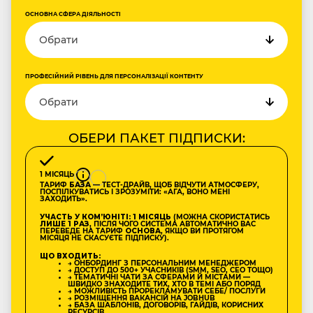
ОСНОВНА СФЕРА ДІЯЛЬНОСТІ
ПРОФЕСІЙНИЙ РІВЕНЬ ДЛЯ ПЕРСОНАЛІЗАЦІЇ КОНТЕНТУ
ОБЕРИ ПАКЕТ ПІДПИСКИ:
1 МІСЯЦЬ
ТАРИФ
БАЗА
— ТЕСТ-ДРАЙВ, ЩОБ ВІДЧУТИ АТМОСФЕРУ,
ПОСПІЛКУВАТИСЬ І ЗРОЗУМІТИ: «АГА, ВОНО МЕНІ
ЗАХОДИТЬ».
УЧАСТЬ У КОМʼЮНІТІ: 1 МІСЯЦЬ
(МОЖНА СКОРИСТАТИСЬ
ЛИШЕ 1 РАЗ
, ПІСЛЯ ЧОГО СИСТЕМА АВТОМАТИЧНО ВАС
ПЕРЕВЕДЕ НА ТАРИФ
ОСНОВА
, ЯКЩО ВИ ПРОТЯГОМ
МІСЯЦЯ НЕ СКАСУЄТЕ ПІДПИСКУ).
ЩО ВХОДИТЬ:
→ ОНБОРДИНГ З ПЕРСОНАЛЬНИМ МЕНЕДЖЕРОМ
→ ДОСТУП ДО 500+ УЧАСНИКІВ (SMM, SEO, CEO ТОЩО)
→ ТЕМАТИЧНІ ЧАТИ ЗА СФЕРАМИ Й МІСТАМИ —
ШВИДКО ЗНАХОДИТЕ ТИХ, ХТО В ТЕМІ АБО ПОРЯД
→ МОЖЛИВІСТЬ ПРОРЕКЛАМУВАТИ СЕБЕ/ ПОСЛУГИ
→ РОЗМІЩЕННЯ ВАКАНСІЙ НА JOBHUB
→ БАЗА ШАБЛОНІВ, ДОГОВОРІВ, ГАЙДІВ, КОРИСНИХ
РЕСУРСІВ