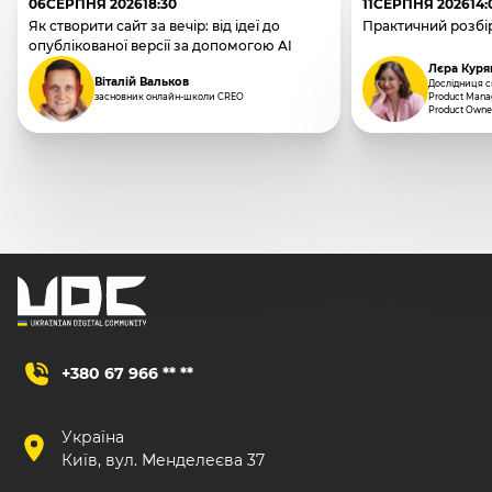
06
СЕРПНЯ 2026
18:30
11
СЕРПНЯ 2026
14:
Як створити сайт за вечір: від ідеї до
Практичний розбір
опублікованої версії за допомогою AI
Лєра Куря
Віталій Вальков
Дослідниця сп
засновник онлайн-школи CREO
Product Manag
Product Owne
+380 67 966 ** **
Україна
Київ, вул. Менделеєва 37