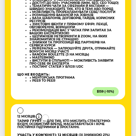
→ ДОСТУП ДО 500+ УЧАСНИКІВ (SMM, SEO, CEO ТОЩО)
→ ТЕМАТИЧНІ ЧАТИ ЗА СФЕРАМИ Й МІСТАМИ —
ШВИДКО ЗНАХОДИТЕ ТИХ, ХТО В ТЕМІ АБО ПОРЯД
→ МОЖЛИВІСТЬ ПРОРЕКЛАМУВАТИ СЕБЕ/ ПОСЛУГИ
→ РОЗМІЩЕННЯ ВАКАНСІЙ НА JOBHUB
→ БАЗА ШАБЛОНІВ, ДОГОВОРІВ, ГАЙДІВ, КОРИСНИХ
РЕСУРСІВ
→ ЗМІСТОВНІ ІВЕНТИ У ПРЯМОМУ ЕФІРІ: ЛЕКЦІЇ,
ОБГОВОРЕННЯ, ВОРКШОПИ
→ РЕКОМЕНДАЦІЯ ВАС У ЧАТАХ ПРИ ЗАПИТАХ ЗА
ВАШОЮ ЕКСПЕРТИЗОЮ
→ ЩОТИЖНЕВІ НЕТВОРКІНГИ В ZOOM, НА ЯКИХ
ЗНАЙОМИТИСЯ НЕ СТРАШНО
→ ЗНИЖКИ ТА ПРОПОЗИЦІЇ ВІД ПАРТНЕРІВ НА
СЕРВІСИ КУРСИ
→ РЕФЕРАЛКА — ЗАПРОШУЙТЕ ДРУГА, ОТРИМАЙТЕ
БОНУСНІ МІСЯЦІ УЧАСТІ
→ RANDOM ROULETTE (3 НА МІСЯЦЬ)
→ MASTERMIND
→ ВИСТУПИ В СПІЛЬНОТІ — МОЖЛИВІСТЬ ЗАЯВИТИ
ПРО СЕБЕ ЯК ЕКСПЕРТА
→ ПОСТИНГ СТАТЕЙ У БЛОЗІ UDC
ЩО НЕ ВХОДИТЬ:
→ МЕНТОРСЬКА ПРОГРАМА
→ PEER TO PEER
$159 (-10%)
12 МІСЯЦІВ
ТАРИФ
ҐРУНТ
— ДЛЯ ТИХ, ХТО МИСЛИТЬ СТРАТЕГІЧНО:
БУДУЄ ОСОБИСТИЙ БРЕНД, МАСШТАБУЄТЬСЯ І ХОЧЕ
ПОСТІЙНОЇ ПІДТРИМКИ В ЗРОСТАННІ.
УЧАСТЬ У КОМʼЮНІТІ: 12 МІСЯЦІВ
(ЗІ ЗНИЖКОЮ 21%)