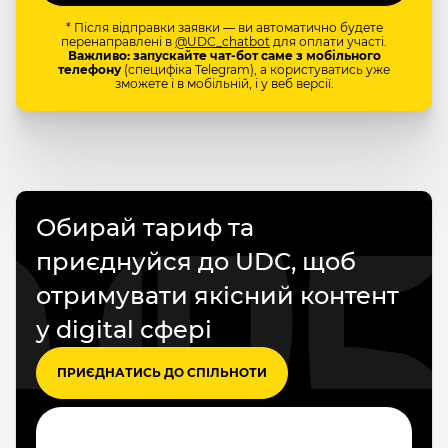
* Після відправки заявки — ви автоматично будете
перенаправлені в
@UDC_chatbot
для оплати участі.
Важливо: запускайте чат-бот саме з мобільного
телефону
(специфіка Telegram), а користуватись уже
зможете і в мобільній, і у веб версії.
Обирай тариф та
приєднуйся до UDC, щоб
отримувати якісний контент
у digital сфері
ПРИЄДНАТИСЬ ДО СПІЛЬНОТИ