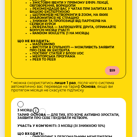
→ ЗМІСТОВНІ ІВЕНТИ У ПРЯМОМУ ЕФІРІ: ЛЕКЦІЇ,
ОБГОВОРЕННЯ, ВОРКШОПИ
→ РЕКОМЕНДАЦІЯ ВАС У ЧАТАХ ПРИ ЗАПИТАХ ЗА
ВАШОЮ ЕКСПЕРТИЗОЮ
→ ЩОТИЖНЕВІ НЕТВОРКІНГИ В ZOOM, НА ЯКИХ
ЗНАЙОМИТИСЯ НЕ СТРАШНО
→ ЗНИЖКИ ТА ПРОПОЗИЦІЇ ВІД ПАРТНЕРІВ НА
СЕРВІСИ КУРСИ
→ РЕФЕРАЛКА — ЗАПРОШУЙТЕ ДРУГА, ОТРИМАЙТЕ
БОНУСНІ МІСЯЦІ УЧАСТІ
→ RANDOM ROULETTE (1 НА МІСЯЦЬ)
ЩО НЕ ВХОДИТЬ:
→ MASTERMIND
→ ВИСТУПИ В СПІЛЬНОТІ — МОЖЛИВІСТЬ ЗАЯВИТИ
ПРО СЕБЕ ЯК ЕКСПЕРТА
→ ПОСТИНГ СТАТЕЙ У БЛОЗІ UDC
→ МЕНТОРСЬКА ПРОГРАМА
→ PEER TO PEER
$59
* можна скористатись
лише 1 раз
, після чого система
автоматично вас переведе на тариф
Основа
, якщо ви
протягом місяця не скасуєте підписку
3 МІСЯЦІ
ТАРИФ
ОСНОВА
— ДЛЯ ТИХ, ХТО ХОЧЕ АКТИВНО ЗРОСТАТИ,
ЗАЯВИТИ ПРО СЕБЕ І БУДУВАТИ НЕТВОРК.
УЧАСТЬ У КОМʼЮНІТІ:
3 МІСЯЦІ (ЗІ ЗНИЖКОЮ 10%)
ЩО ВХОДИТЬ:
→ ОНБОРДИНГ З ПЕРСОНАЛЬНИМ МЕНЕДЖЕРОМ