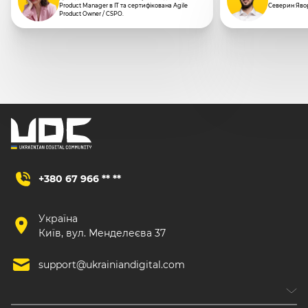
Product Manager в IT та сертифікована Agile
Северин Яво
Product Owner / CSPO.
+380 67 966 ** **
Україна
Київ, вул. Менделеєва 37
support@ukrainiandigital.com