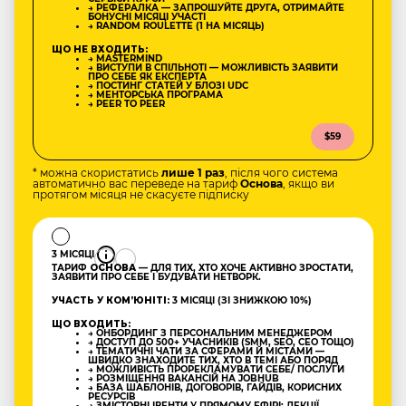
→ РЕФЕРАЛКА — ЗАПРОШУЙТЕ ДРУГА, ОТРИМАЙТЕ
БОНУСНІ МІСЯЦІ УЧАСТІ
→ RANDOM ROULETTE (1 НА МІСЯЦЬ)
ЩО НЕ ВХОДИТЬ:
→ MASTERMIND
→ ВИСТУПИ В СПІЛЬНОТІ — МОЖЛИВІСТЬ ЗАЯВИТИ
ПРО СЕБЕ ЯК ЕКСПЕРТА
→ ПОСТИНГ СТАТЕЙ У БЛОЗІ UDC
→ МЕНТОРСЬКА ПРОГРАМА
→ PEER TO PEER
$59
* можна скористатись
лише 1 раз
, після чого система
автоматично вас переведе на тариф
Основа
, якщо ви
протягом місяця не скасуєте підписку
3 МІСЯЦІ
ТАРИФ
ОСНОВА
— ДЛЯ ТИХ, ХТО ХОЧЕ АКТИВНО ЗРОСТАТИ,
ЗАЯВИТИ ПРО СЕБЕ І БУДУВАТИ НЕТВОРК.
УЧАСТЬ У КОМʼЮНІТІ:
3 МІСЯЦІ (ЗІ ЗНИЖКОЮ 10%)
ЩО ВХОДИТЬ:
→ ОНБОРДИНГ З ПЕРСОНАЛЬНИМ МЕНЕДЖЕРОМ
→ ДОСТУП ДО 500+ УЧАСНИКІВ (SMM, SEO, CEO ТОЩО)
→ ТЕМАТИЧНІ ЧАТИ ЗА СФЕРАМИ Й МІСТАМИ —
ШВИДКО ЗНАХОДИТЕ ТИХ, ХТО В ТЕМІ АБО ПОРЯД
→ МОЖЛИВІСТЬ ПРОРЕКЛАМУВАТИ СЕБЕ/ ПОСЛУГИ
→ РОЗМІЩЕННЯ ВАКАНСІЙ НА JOBHUB
→ БАЗА ШАБЛОНІВ, ДОГОВОРІВ, ГАЙДІВ, КОРИСНИХ
РЕСУРСІВ
→ ЗМІСТОВНІ ІВЕНТИ У ПРЯМОМУ ЕФІРІ: ЛЕКЦІЇ,