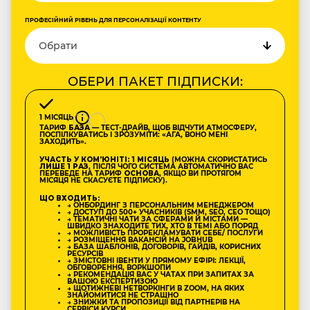
ПРОФЕСІЙНИЙ РІВЕНЬ ДЛЯ ПЕРСОНАЛІЗАЦІЇ КОНТЕНТУ
ОБЕРИ ПАКЕТ ПІДПИСКИ:
1 МІСЯЦЬ
ТАРИФ
БАЗА
— ТЕСТ-ДРАЙВ, ЩОБ ВІДЧУТИ АТМОСФЕРУ,
ПОСПІЛКУВАТИСЬ І ЗРОЗУМІТИ: «АГА, ВОНО МЕНІ
ЗАХОДИТЬ».
УЧАСТЬ У КОМʼЮНІТІ: 1 МІСЯЦЬ
(МОЖНА СКОРИСТАТИСЬ
ЛИШЕ 1 РАЗ
, ПІСЛЯ ЧОГО СИСТЕМА АВТОМАТИЧНО ВАС
ПЕРЕВЕДЕ НА ТАРИФ
ОСНОВА
, ЯКЩО ВИ ПРОТЯГОМ
МІСЯЦЯ НЕ СКАСУЄТЕ ПІДПИСКУ).
ЩО ВХОДИТЬ:
→ ОНБОРДИНГ З ПЕРСОНАЛЬНИМ МЕНЕДЖЕРОМ
→ ДОСТУП ДО 500+ УЧАСНИКІВ (SMM, SEO, CEO ТОЩО)
→ ТЕМАТИЧНІ ЧАТИ ЗА СФЕРАМИ Й МІСТАМИ —
ШВИДКО ЗНАХОДИТЕ ТИХ, ХТО В ТЕМІ АБО ПОРЯД
→ МОЖЛИВІСТЬ ПРОРЕКЛАМУВАТИ СЕБЕ/ ПОСЛУГИ
→ РОЗМІЩЕННЯ ВАКАНСІЙ НА JOBHUB
→ БАЗА ШАБЛОНІВ, ДОГОВОРІВ, ГАЙДІВ, КОРИСНИХ
РЕСУРСІВ
→ ЗМІСТОВНІ ІВЕНТИ У ПРЯМОМУ ЕФІРІ: ЛЕКЦІЇ,
ОБГОВОРЕННЯ, ВОРКШОПИ
→ РЕКОМЕНДАЦІЯ ВАС У ЧАТАХ ПРИ ЗАПИТАХ ЗА
ВАШОЮ ЕКСПЕРТИЗОЮ
→ ЩОТИЖНЕВІ НЕТВОРКІНГИ В ZOOM, НА ЯКИХ
ЗНАЙОМИТИСЯ НЕ СТРАШНО
→ ЗНИЖКИ ТА ПРОПОЗИЦІЇ ВІД ПАРТНЕРІВ НА
СЕРВІСИ КУРСИ