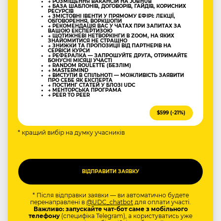
→ РОЗМІЩЕННЯ ВАКАНСІЙ НА JOBHUB
→ БАЗА ШАБЛОНІВ, ДОГОВОРІВ, ГАЙДІВ, КОРИСНИХ
РЕСУРСІВ
→ ЗМІСТОВНІ ІВЕНТИ У ПРЯМОМУ ЕФІРІ: ЛЕКЦІЇ,
ОБГОВОРЕННЯ, ВОРКШОПИ
→ РЕКОМЕНДАЦІЯ ВАС У ЧАТАХ ПРИ ЗАПИТАХ ЗА
ВАШОЮ ЕКСПЕРТИЗОЮ
→ ЩОТИЖНЕВІ НЕТВОРКІНГИ В ZOOM, НА ЯКИХ
ЗНАЙОМИТИСЯ НЕ СТРАШНО
→ ЗНИЖКИ ТА ПРОПОЗИЦІЇ ВІД ПАРТНЕРІВ НА
СЕРВІСИ КУРСИ
→ РЕФЕРАЛКА — ЗАПРОШУЙТЕ ДРУГА, ОТРИМАЙТЕ
БОНУСНІ МІСЯЦІ УЧАСТІ
→ RANDOM ROULETTE (БЕЗЛІМ)
→ MASTERMIND
→ ВИСТУПИ В СПІЛЬНОТІ — МОЖЛИВІСТЬ ЗАЯВИТИ
ПРО СЕБЕ ЯК ЕКСПЕРТА
→ ПОСТИНГ СТАТЕЙ У БЛОЗІ UDC
→ МЕНТОРСЬКА ПРОГРАМА
→ PEER TO PEER
$599 (-21%)
* кращий вибір на думку учасників
* Після відправки заявки — ви автоматично будете
перенаправлені в
@UDC_chatbot
для оплати участі.
Важливо: запускайте чат-бот саме з мобільного
телефону
(специфіка Telegram), а користуватись уже