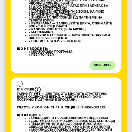
ОБГОВОРЕННЯ, ВОРКШОПИ
→ РЕКОМЕНДАЦІЯ ВАС У ЧАТАХ ПРИ ЗАПИТАХ ЗА
ВАШОЮ ЕКСПЕРТИЗОЮ
→ ЩОТИЖНЕВІ НЕТВОРКІНГИ В ZOOM, НА ЯКИХ
ЗНАЙОМИТИСЯ НЕ СТРАШНО
→ ЗНИЖКИ ТА ПРОПОЗИЦІЇ ВІД ПАРТНЕРІВ НА
СЕРВІСИ КУРСИ
→ РЕФЕРАЛКА — ЗАПРОШУЙТЕ ДРУГА, ОТРИМАЙТЕ
БОНУСНІ МІСЯЦІ УЧАСТІ
→ RANDOM ROULETTE (3 НА МІСЯЦЬ)
→ MASTERMIND
→ ВИСТУПИ В СПІЛЬНОТІ — МОЖЛИВІСТЬ ЗАЯВИТИ
ПРО СЕБЕ ЯК ЕКСПЕРТА
→ ПОСТИНГ СТАТЕЙ У БЛОЗІ UDC
ЩО НЕ ВХОДИТЬ:
→ МЕНТОРСЬКА ПРОГРАМА
→ PEER TO PEER
$159 (-10%)
12 МІСЯЦІВ
ТАРИФ
ҐРУНТ
— ДЛЯ ТИХ, ХТО МИСЛИТЬ СТРАТЕГІЧНО:
БУДУЄ ОСОБИСТИЙ БРЕНД, МАСШТАБУЄТЬСЯ І ХОЧЕ
ПОСТІЙНОЇ ПІДТРИМКИ В ЗРОСТАННІ.
УЧАСТЬ У КОМʼЮНІТІ: 12 МІСЯЦІВ
(ЗІ ЗНИЖКОЮ 21%)
ЩО ВХОДИТЬ:
→ ОНБОРДИНГ З ПЕРСОНАЛЬНИМ МЕНЕДЖЕРОМ
→ ДОСТУП ДО 500+ УЧАСНИКІВ (SMM, SEO, CEO ТОЩО)
→ ТЕМАТИЧНІ ЧАТИ ЗА СФЕРАМИ Й МІСТАМИ —
ШВИДКО ЗНАХОДИТЕ ТИХ, ХТО В ТЕМІ АБО ПОРЯД
→ МОЖЛИВІСТЬ ПРОРЕКЛАМУВАТИ СЕБЕ/ ПОСЛУГИ