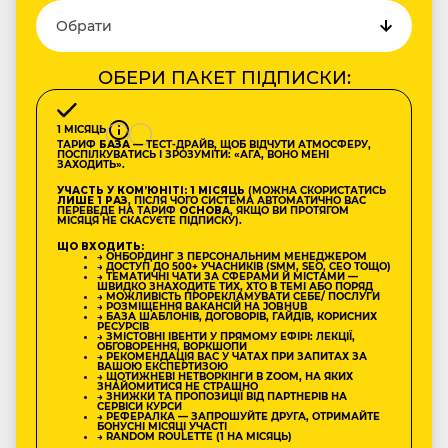
ОБЕРИ ПАКЕТ ПІДПИСКИ:
1 МІСЯЦЬ
ТАРИФ
БАЗА
— ТЕСТ-ДРАЙВ, ЩОБ ВІДЧУТИ АТМОСФЕРУ,
ПОСПІЛКУВАТИСЬ І ЗРОЗУМІТИ: «АГА, ВОНО МЕНІ
ЗАХОДИТЬ».
УЧАСТЬ У КОМʼЮНІТІ: 1 МІСЯЦЬ
(МОЖНА СКОРИСТАТИСЬ
ЛИШЕ 1 РАЗ
, ПІСЛЯ ЧОГО СИСТЕМА АВТОМАТИЧНО ВАС
ПЕРЕВЕДЕ НА ТАРИФ
ОСНОВА
, ЯКЩО ВИ ПРОТЯГОМ
МІСЯЦЯ НЕ СКАСУЄТЕ ПІДПИСКУ).
ЩО ВХОДИТЬ:
→ ОНБОРДИНГ З ПЕРСОНАЛЬНИМ МЕНЕДЖЕРОМ
→ ДОСТУП ДО 500+ УЧАСНИКІВ (SMM, SEO, CEO ТОЩО)
→ ТЕМАТИЧНІ ЧАТИ ЗА СФЕРАМИ Й МІСТАМИ —
ШВИДКО ЗНАХОДИТЕ ТИХ, ХТО В ТЕМІ АБО ПОРЯД
→ МОЖЛИВІСТЬ ПРОРЕКЛАМУВАТИ СЕБЕ/ ПОСЛУГИ
→ РОЗМІЩЕННЯ ВАКАНСІЙ НА JOBHUB
→ БАЗА ШАБЛОНІВ, ДОГОВОРІВ, ГАЙДІВ, КОРИСНИХ
РЕСУРСІВ
→ ЗМІСТОВНІ ІВЕНТИ У ПРЯМОМУ ЕФІРІ: ЛЕКЦІЇ,
ОБГОВОРЕННЯ, ВОРКШОПИ
→ РЕКОМЕНДАЦІЯ ВАС У ЧАТАХ ПРИ ЗАПИТАХ ЗА
ВАШОЮ ЕКСПЕРТИЗОЮ
→ ЩОТИЖНЕВІ НЕТВОРКІНГИ В ZOOM, НА ЯКИХ
ЗНАЙОМИТИСЯ НЕ СТРАШНО
→ ЗНИЖКИ ТА ПРОПОЗИЦІЇ ВІД ПАРТНЕРІВ НА
СЕРВІСИ КУРСИ
→ РЕФЕРАЛКА — ЗАПРОШУЙТЕ ДРУГА, ОТРИМАЙТЕ
БОНУСНІ МІСЯЦІ УЧАСТІ
→ RANDOM ROULETTE (1 НА МІСЯЦЬ)