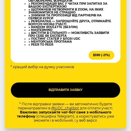
ОБГОВОРЕННЯ, ВОРКШОПИ
→ РЕКОМЕНДАЦІЯ ВАС У ЧАТАХ ПРИ ЗАПИТАХ ЗА
ВАШОЮ ЕКСПЕРТИЗОЮ
→ ЩОТИЖНЕВІ НЕТВОРКІНГИ В ZOOM, НА ЯКИХ
ЗНАЙОМИТИСЯ НЕ СТРАШНО
→ ЗНИЖКИ ТА ПРОПОЗИЦІЇ ВІД ПАРТНЕРІВ НА
СЕРВІСИ КУРСИ
→ РЕФЕРАЛКА — ЗАПРОШУЙТЕ ДРУГА, ОТРИМАЙТЕ
БОНУСНІ МІСЯЦІ УЧАСТІ
→ RANDOM ROULETTE (БЕЗЛІМ)
→ MASTERMIND
→ ВИСТУПИ В СПІЛЬНОТІ — МОЖЛИВІСТЬ ЗАЯВИТИ
ПРО СЕБЕ ЯК ЕКСПЕРТА
→ ПОСТИНГ СТАТЕЙ У БЛОЗІ UDC
→ МЕНТОРСЬКА ПРОГРАМА
→ PEER TO PEER
$599 (-21%)
* кращий вибір на думку учасників
* Після відправки заявки — ви автоматично будете
перенаправлені в
@UDC_chatbot
для оплати участі.
Важливо: запускайте чат-бот саме з мобільного
телефону
(специфіка Telegram), а користуватись уже
зможете і в мобільній, і у веб версії.