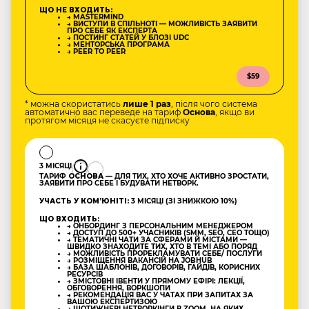
ЩО НЕ ВХОДИТЬ:
→ MASTERMIND
→ ВИСТУПИ В СПІЛЬНОТІ — МОЖЛИВІСТЬ ЗАЯВИТИ
ПРО СЕБЕ ЯК ЕКСПЕРТА
→ ПОСТИНГ СТАТЕЙ У БЛОЗІ UDC
→ МЕНТОРСЬКА ПРОГРАМА
→ PEER TO PEER
$59
* можна скористатись
лише 1 раз
, після чого система
автоматично вас переведе на тариф
Основа
, якщо ви
протягом місяця не скасуєте підписку
3 МІСЯЦІ
ТАРИФ
ОСНОВА
— ДЛЯ ТИХ, ХТО ХОЧЕ АКТИВНО ЗРОСТАТИ,
ЗАЯВИТИ ПРО СЕБЕ І БУДУВАТИ НЕТВОРК.
УЧАСТЬ У КОМʼЮНІТІ:
3 МІСЯЦІ (ЗІ ЗНИЖКОЮ 10%)
ЩО ВХОДИТЬ:
→ ОНБОРДИНГ З ПЕРСОНАЛЬНИМ МЕНЕДЖЕРОМ
→ ДОСТУП ДО 500+ УЧАСНИКІВ (SMM, SEO, CEO ТОЩО)
→ ТЕМАТИЧНІ ЧАТИ ЗА СФЕРАМИ Й МІСТАМИ —
ШВИДКО ЗНАХОДИТЕ ТИХ, ХТО В ТЕМІ АБО ПОРЯД
→ МОЖЛИВІСТЬ ПРОРЕКЛАМУВАТИ СЕБЕ/ ПОСЛУГИ
→ РОЗМІЩЕННЯ ВАКАНСІЙ НА JOBHUB
→ БАЗА ШАБЛОНІВ, ДОГОВОРІВ, ГАЙДІВ, КОРИСНИХ
РЕСУРСІВ
→ ЗМІСТОВНІ ІВЕНТИ У ПРЯМОМУ ЕФІРІ: ЛЕКЦІЇ,
ОБГОВОРЕННЯ, ВОРКШОПИ
→ РЕКОМЕНДАЦІЯ ВАС У ЧАТАХ ПРИ ЗАПИТАХ ЗА
ВАШОЮ ЕКСПЕРТИЗОЮ
→ ЩОТИЖНЕВІ НЕТВОРКІНГИ В ZOOM, НА ЯКИХ