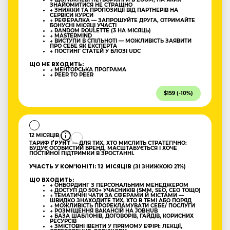
ЗНАЙОМИТИСЯ НЕ СТРАШНО
→ ЗНИЖКИ ТА ПРОПОЗИЦІЇ ВІД ПАРТНЕРІВ НА
СЕРВІСИ КУРСИ
→ РЕФЕРАЛКА — ЗАПРОШУЙТЕ ДРУГА, ОТРИМАЙТЕ
БОНУСНІ МІСЯЦІ УЧАСТІ
→ RANDOM ROULETTE (3 НА МІСЯЦЬ)
→ MASTERMIND
→ ВИСТУПИ В СПІЛЬНОТІ — МОЖЛИВІСТЬ ЗАЯВИТИ
ПРО СЕБЕ ЯК ЕКСПЕРТА
→ ПОСТИНГ СТАТЕЙ У БЛОЗІ UDC
ЩО НЕ ВХОДИТЬ:
→ МЕНТОРСЬКА ПРОГРАМА
→ PEER TO PEER
$159 (-10%)
12 МІСЯЦІВ
ТАРИФ
ҐРУНТ
— ДЛЯ ТИХ, ХТО МИСЛИТЬ СТРАТЕГІЧНО:
БУДУЄ ОСОБИСТИЙ БРЕНД, МАСШТАБУЄТЬСЯ І ХОЧЕ
ПОСТІЙНОЇ ПІДТРИМКИ В ЗРОСТАННІ.
УЧАСТЬ У КОМʼЮНІТІ: 12 МІСЯЦІВ
(ЗІ ЗНИЖКОЮ 21%)
ЩО ВХОДИТЬ:
→ ОНБОРДИНГ З ПЕРСОНАЛЬНИМ МЕНЕДЖЕРОМ
→ ДОСТУП ДО 500+ УЧАСНИКІВ (SMM, SEO, CEO ТОЩО)
→ ТЕМАТИЧНІ ЧАТИ ЗА СФЕРАМИ Й МІСТАМИ —
ШВИДКО ЗНАХОДИТЕ ТИХ, ХТО В ТЕМІ АБО ПОРЯД
→ МОЖЛИВІСТЬ ПРОРЕКЛАМУВАТИ СЕБЕ/ ПОСЛУГИ
→ РОЗМІЩЕННЯ ВАКАНСІЙ НА JOBHUB
→ БАЗА ШАБЛОНІВ, ДОГОВОРІВ, ГАЙДІВ, КОРИСНИХ
РЕСУРСІВ
→ ЗМІСТОВНІ ІВЕНТИ У ПРЯМОМУ ЕФІРІ: ЛЕКЦІЇ,