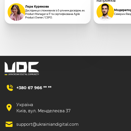
напрямків
Лєра Курякова
Модерато
Дослідниця споживачів із 5-річним досвідом, ex.
Product Manager в IT та сертифікована Agile
Северин Яво
Product Owner / CSPO.
+380 67 966 ** **
Україна
Київ, вул. Менделеєва 37
support@ukrainiandigital.com