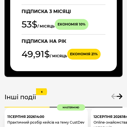
ПІДПИСКА 3 МІСЯЦІ
53$
ЕКОНОМІЯ 10%
/ МІСЯЦЬ
ПІДПИСКА НА РІК
49,91$
ЕКОНОМІЯ 21%
/ МІСЯЦЬ
6
Інші події
MASTERMIND
11
СЕРПНЯ 2026
14:00
12
СЕРПНЯ 2026
18
Практичний розбір кейсів на тему CustDev
Online-знайомства