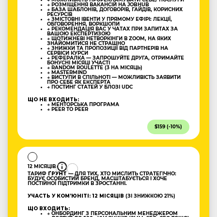
→ РОЗМІЩЕННЯ ВАКАНСІЙ НА JOBHUB
→ БАЗА ШАБЛОНІВ, ДОГОВОРІВ, ГАЙДІВ, КОРИСНИХ
РЕСУРСІВ
→ ЗМІСТОВНІ ІВЕНТИ У ПРЯМОМУ ЕФІРІ: ЛЕКЦІЇ,
ОБГОВОРЕННЯ, ВОРКШОПИ
→ РЕКОМЕНДАЦІЯ ВАС У ЧАТАХ ПРИ ЗАПИТАХ ЗА
ВАШОЮ ЕКСПЕРТИЗОЮ
→ ЩОТИЖНЕВІ НЕТВОРКІНГИ В ZOOM, НА ЯКИХ
ЗНАЙОМИТИСЯ НЕ СТРАШНО
→ ЗНИЖКИ ТА ПРОПОЗИЦІЇ ВІД ПАРТНЕРІВ НА
СЕРВІСИ КУРСИ
→ РЕФЕРАЛКА — ЗАПРОШУЙТЕ ДРУГА, ОТРИМАЙТЕ
БОНУСНІ МІСЯЦІ УЧАСТІ
→ RANDOM ROULETTE (3 НА МІСЯЦЬ)
→ MASTERMIND
→ ВИСТУПИ В СПІЛЬНОТІ — МОЖЛИВІСТЬ ЗАЯВИТИ
ПРО СЕБЕ ЯК ЕКСПЕРТА
→ ПОСТИНГ СТАТЕЙ У БЛОЗІ UDC
ЩО НЕ ВХОДИТЬ:
→ МЕНТОРСЬКА ПРОГРАМА
→ PEER TO PEER
$159 (-10%)
12 МІСЯЦІВ
ТАРИФ
ҐРУНТ
— ДЛЯ ТИХ, ХТО МИСЛИТЬ СТРАТЕГІЧНО:
БУДУЄ ОСОБИСТИЙ БРЕНД, МАСШТАБУЄТЬСЯ І ХОЧЕ
ПОСТІЙНОЇ ПІДТРИМКИ В ЗРОСТАННІ.
УЧАСТЬ У КОМʼЮНІТІ: 12 МІСЯЦІВ
(ЗІ ЗНИЖКОЮ 21%)
ЩО ВХОДИТЬ:
→ ОНБОРДИНГ З ПЕРСОНАЛЬНИМ МЕНЕДЖЕРОМ