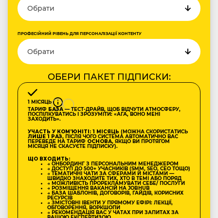
ПРОФЕСІЙНИЙ РІВЕНЬ ДЛЯ ПЕРСОНАЛІЗАЦІЇ КОНТЕНТУ
ОБЕРИ ПАКЕТ ПІДПИСКИ:
1 МІСЯЦЬ
ТАРИФ
БАЗА
— ТЕСТ-ДРАЙВ, ЩОБ ВІДЧУТИ АТМОСФЕРУ,
ПОСПІЛКУВАТИСЬ І ЗРОЗУМІТИ: «АГА, ВОНО МЕНІ
ЗАХОДИТЬ».
УЧАСТЬ У КОМʼЮНІТІ: 1 МІСЯЦЬ
(МОЖНА СКОРИСТАТИСЬ
ЛИШЕ 1 РАЗ
, ПІСЛЯ ЧОГО СИСТЕМА АВТОМАТИЧНО ВАС
ПЕРЕВЕДЕ НА ТАРИФ
ОСНОВА
, ЯКЩО ВИ ПРОТЯГОМ
МІСЯЦЯ НЕ СКАСУЄТЕ ПІДПИСКУ).
ЩО ВХОДИТЬ:
→ ОНБОРДИНГ З ПЕРСОНАЛЬНИМ МЕНЕДЖЕРОМ
→ ДОСТУП ДО 500+ УЧАСНИКІВ (SMM, SEO, CEO ТОЩО)
→ ТЕМАТИЧНІ ЧАТИ ЗА СФЕРАМИ Й МІСТАМИ —
ШВИДКО ЗНАХОДИТЕ ТИХ, ХТО В ТЕМІ АБО ПОРЯД
→ МОЖЛИВІСТЬ ПРОРЕКЛАМУВАТИ СЕБЕ/ ПОСЛУГИ
→ РОЗМІЩЕННЯ ВАКАНСІЙ НА JOBHUB
→ БАЗА ШАБЛОНІВ, ДОГОВОРІВ, ГАЙДІВ, КОРИСНИХ
РЕСУРСІВ
→ ЗМІСТОВНІ ІВЕНТИ У ПРЯМОМУ ЕФІРІ: ЛЕКЦІЇ,
ОБГОВОРЕННЯ, ВОРКШОПИ
→ РЕКОМЕНДАЦІЯ ВАС У ЧАТАХ ПРИ ЗАПИТАХ ЗА
ВАШОЮ ЕКСПЕРТИЗОЮ