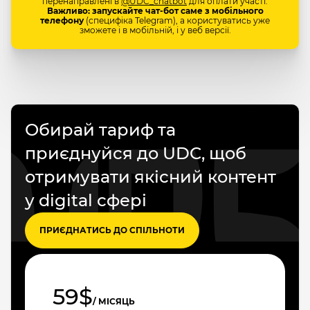
перенаправлені в
@UDC_chatbot
для оплати участі.
Важливо: запускайте чат-бот саме з мобільного
телефону
(специфіка Telegram), а користуватись уже
зможете і в мобільній, і у веб версії.
Обирай тариф та
приєднуйся до UDC, щоб
отримувати якісний контент
у digital сфері
ПРИЄДНАТИСЬ ДО СПІЛЬНОТИ
59$
/ МІСЯЦЬ