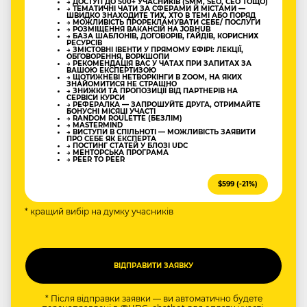
→ ДОСТУП ДО 500+ УЧАСНИКІВ (SMM, SEO, CEO ТОЩО)
→ ТЕМАТИЧНІ ЧАТИ ЗА СФЕРАМИ Й МІСТАМИ —
ШВИДКО ЗНАХОДИТЕ ТИХ, ХТО В ТЕМІ АБО ПОРЯД
→ МОЖЛИВІСТЬ ПРОРЕКЛАМУВАТИ СЕБЕ/ ПОСЛУГИ
→ РОЗМІЩЕННЯ ВАКАНСІЙ НА JOBHUB
→ БАЗА ШАБЛОНІВ, ДОГОВОРІВ, ГАЙДІВ, КОРИСНИХ
РЕСУРСІВ
→ ЗМІСТОВНІ ІВЕНТИ У ПРЯМОМУ ЕФІРІ: ЛЕКЦІЇ,
ОБГОВОРЕННЯ, ВОРКШОПИ
→ РЕКОМЕНДАЦІЯ ВАС У ЧАТАХ ПРИ ЗАПИТАХ ЗА
ВАШОЮ ЕКСПЕРТИЗОЮ
→ ЩОТИЖНЕВІ НЕТВОРКІНГИ В ZOOM, НА ЯКИХ
ЗНАЙОМИТИСЯ НЕ СТРАШНО
→ ЗНИЖКИ ТА ПРОПОЗИЦІЇ ВІД ПАРТНЕРІВ НА
СЕРВІСИ КУРСИ
→ РЕФЕРАЛКА — ЗАПРОШУЙТЕ ДРУГА, ОТРИМАЙТЕ
БОНУСНІ МІСЯЦІ УЧАСТІ
→ RANDOM ROULETTE (БЕЗЛІМ)
→ MASTERMIND
→ ВИСТУПИ В СПІЛЬНОТІ — МОЖЛИВІСТЬ ЗАЯВИТИ
ПРО СЕБЕ ЯК ЕКСПЕРТА
→ ПОСТИНГ СТАТЕЙ У БЛОЗІ UDC
→ МЕНТОРСЬКА ПРОГРАМА
→ PEER TO PEER
$599 (-21%)
* кращий вибір на думку учасників
* Після відправки заявки — ви автоматично будете