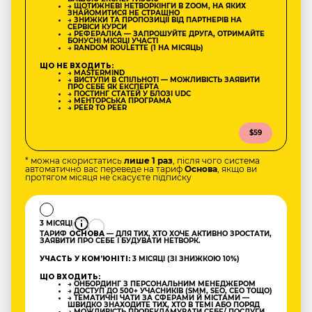
→ ЩОТИЖНЕВІ НЕТВОРКІНГИ В ZOOM, НА ЯКИХ
ЗНАЙОМИТИСЯ НЕ СТРАШНО
→ ЗНИЖКИ ТА ПРОПОЗИЦІЇ ВІД ПАРТНЕРІВ НА
СЕРВІСИ КУРСИ
→ РЕФЕРАЛКА — ЗАПРОШУЙТЕ ДРУГА, ОТРИМАЙТЕ
БОНУСНІ МІСЯЦІ УЧАСТІ
→ RANDOM ROULETTE (1 НА МІСЯЦЬ)
ЩО НЕ ВХОДИТЬ:
→ MASTERMIND
→ ВИСТУПИ В СПІЛЬНОТІ — МОЖЛИВІСТЬ ЗАЯВИТИ
ПРО СЕБЕ ЯК ЕКСПЕРТА
→ ПОСТИНГ СТАТЕЙ У БЛОЗІ UDC
→ МЕНТОРСЬКА ПРОГРАМА
→ PEER TO PEER
$59
* можна скористатись
лише 1 раз
, після чого система
автоматично вас переведе на тариф
Основа
, якщо ви
протягом місяця не скасуєте підписку
3 МІСЯЦІ
ТАРИФ
ОСНОВА
— ДЛЯ ТИХ, ХТО ХОЧЕ АКТИВНО ЗРОСТАТИ,
ЗАЯВИТИ ПРО СЕБЕ І БУДУВАТИ НЕТВОРК.
УЧАСТЬ У КОМʼЮНІТІ:
3 МІСЯЦІ (ЗІ ЗНИЖКОЮ 10%)
ЩО ВХОДИТЬ:
→ ОНБОРДИНГ З ПЕРСОНАЛЬНИМ МЕНЕДЖЕРОМ
→ ДОСТУП ДО 500+ УЧАСНИКІВ (SMM, SEO, CEO ТОЩО)
→ ТЕМАТИЧНІ ЧАТИ ЗА СФЕРАМИ Й МІСТАМИ —
ШВИДКО ЗНАХОДИТЕ ТИХ, ХТО В ТЕМІ АБО ПОРЯД
→ МОЖЛИВІСТЬ ПРОРЕКЛАМУВАТИ СЕБЕ/ ПОСЛУГИ