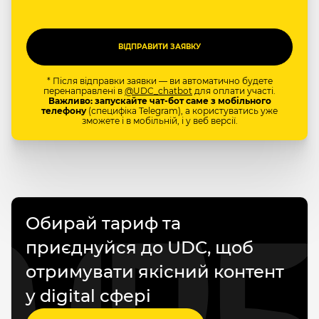
* Після відправки заявки — ви автоматично будете
перенаправлені в
@UDC_chatbot
для оплати участі.
Важливо: запускайте чат-бот саме з мобільного
телефону
(специфіка Telegram), а користуватись уже
зможете і в мобільній, і у веб версії.
Обирай тариф та
приєднуйся до UDC, щоб
отримувати якісний контент
у digital сфері