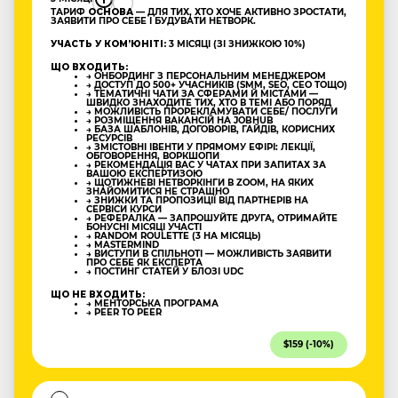
ТАРИФ
ОСНОВА
— ДЛЯ ТИХ, ХТО ХОЧЕ АКТИВНО ЗРОСТАТИ,
ЗАЯВИТИ ПРО СЕБЕ І БУДУВАТИ НЕТВОРК.
УЧАСТЬ У КОМʼЮНІТІ:
3 МІСЯЦІ (ЗІ ЗНИЖКОЮ 10%)
ЩО ВХОДИТЬ:
→ ОНБОРДИНГ З ПЕРСОНАЛЬНИМ МЕНЕДЖЕРОМ
→ ДОСТУП ДО 500+ УЧАСНИКІВ (SMM, SEO, CEO ТОЩО)
→ ТЕМАТИЧНІ ЧАТИ ЗА СФЕРАМИ Й МІСТАМИ —
ШВИДКО ЗНАХОДИТЕ ТИХ, ХТО В ТЕМІ АБО ПОРЯД
→ МОЖЛИВІСТЬ ПРОРЕКЛАМУВАТИ СЕБЕ/ ПОСЛУГИ
→ РОЗМІЩЕННЯ ВАКАНСІЙ НА JOBHUB
→ БАЗА ШАБЛОНІВ, ДОГОВОРІВ, ГАЙДІВ, КОРИСНИХ
РЕСУРСІВ
→ ЗМІСТОВНІ ІВЕНТИ У ПРЯМОМУ ЕФІРІ: ЛЕКЦІЇ,
ОБГОВОРЕННЯ, ВОРКШОПИ
→ РЕКОМЕНДАЦІЯ ВАС У ЧАТАХ ПРИ ЗАПИТАХ ЗА
ВАШОЮ ЕКСПЕРТИЗОЮ
→ ЩОТИЖНЕВІ НЕТВОРКІНГИ В ZOOM, НА ЯКИХ
ЗНАЙОМИТИСЯ НЕ СТРАШНО
→ ЗНИЖКИ ТА ПРОПОЗИЦІЇ ВІД ПАРТНЕРІВ НА
СЕРВІСИ КУРСИ
→ РЕФЕРАЛКА — ЗАПРОШУЙТЕ ДРУГА, ОТРИМАЙТЕ
БОНУСНІ МІСЯЦІ УЧАСТІ
→ RANDOM ROULETTE (3 НА МІСЯЦЬ)
→ MASTERMIND
→ ВИСТУПИ В СПІЛЬНОТІ — МОЖЛИВІСТЬ ЗАЯВИТИ
ПРО СЕБЕ ЯК ЕКСПЕРТА
→ ПОСТИНГ СТАТЕЙ У БЛОЗІ UDC
ЩО НЕ ВХОДИТЬ:
→ МЕНТОРСЬКА ПРОГРАМА
→ PEER TO PEER
$159 (-10%)