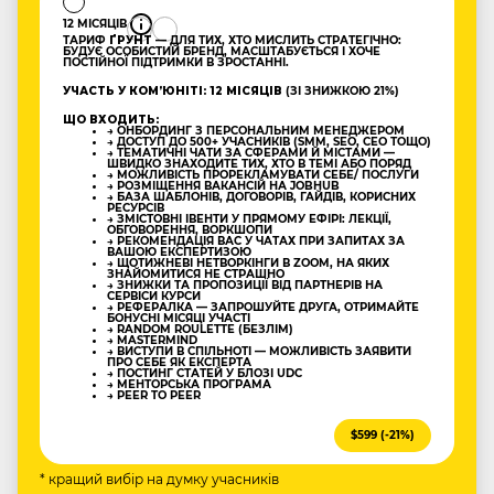
12 МІСЯЦІВ
ТАРИФ
ҐРУНТ
— ДЛЯ ТИХ, ХТО МИСЛИТЬ СТРАТЕГІЧНО:
БУДУЄ ОСОБИСТИЙ БРЕНД, МАСШТАБУЄТЬСЯ І ХОЧЕ
ПОСТІЙНОЇ ПІДТРИМКИ В ЗРОСТАННІ.
УЧАСТЬ У КОМʼЮНІТІ: 12 МІСЯЦІВ
(ЗІ ЗНИЖКОЮ 21%)
ЩО ВХОДИТЬ:
→ ОНБОРДИНГ З ПЕРСОНАЛЬНИМ МЕНЕДЖЕРОМ
→ ДОСТУП ДО 500+ УЧАСНИКІВ (SMM, SEO, CEO ТОЩО)
→ ТЕМАТИЧНІ ЧАТИ ЗА СФЕРАМИ Й МІСТАМИ —
ШВИДКО ЗНАХОДИТЕ ТИХ, ХТО В ТЕМІ АБО ПОРЯД
→ МОЖЛИВІСТЬ ПРОРЕКЛАМУВАТИ СЕБЕ/ ПОСЛУГИ
→ РОЗМІЩЕННЯ ВАКАНСІЙ НА JOBHUB
→ БАЗА ШАБЛОНІВ, ДОГОВОРІВ, ГАЙДІВ, КОРИСНИХ
РЕСУРСІВ
→ ЗМІСТОВНІ ІВЕНТИ У ПРЯМОМУ ЕФІРІ: ЛЕКЦІЇ,
ОБГОВОРЕННЯ, ВОРКШОПИ
→ РЕКОМЕНДАЦІЯ ВАС У ЧАТАХ ПРИ ЗАПИТАХ ЗА
ВАШОЮ ЕКСПЕРТИЗОЮ
→ ЩОТИЖНЕВІ НЕТВОРКІНГИ В ZOOM, НА ЯКИХ
ЗНАЙОМИТИСЯ НЕ СТРАШНО
→ ЗНИЖКИ ТА ПРОПОЗИЦІЇ ВІД ПАРТНЕРІВ НА
СЕРВІСИ КУРСИ
→ РЕФЕРАЛКА — ЗАПРОШУЙТЕ ДРУГА, ОТРИМАЙТЕ
БОНУСНІ МІСЯЦІ УЧАСТІ
→ RANDOM ROULETTE (БЕЗЛІМ)
→ MASTERMIND
→ ВИСТУПИ В СПІЛЬНОТІ — МОЖЛИВІСТЬ ЗАЯВИТИ
ПРО СЕБЕ ЯК ЕКСПЕРТА
→ ПОСТИНГ СТАТЕЙ У БЛОЗІ UDC
→ МЕНТОРСЬКА ПРОГРАМА
→ PEER TO PEER
$599 (-21%)
* кращий вибір на думку учасників