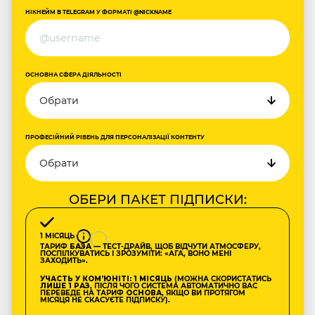
НІКНЕЙМ В TELEGRAM У ФОРМАТІ @NICKNAME
ОСНОВНА СФЕРА ДІЯЛЬНОСТІ
ПРОФЕСІЙНИЙ РІВЕНЬ ДЛЯ ПЕРСОНАЛІЗАЦІЇ КОНТЕНТУ
ОБЕРИ ПАКЕТ ПІДПИСКИ:
1 МІСЯЦЬ
ТАРИФ
БАЗА
— ТЕСТ-ДРАЙВ, ЩОБ ВІДЧУТИ АТМОСФЕРУ,
ПОСПІЛКУВАТИСЬ І ЗРОЗУМІТИ: «АГА, ВОНО МЕНІ
ЗАХОДИТЬ».
УЧАСТЬ У КОМʼЮНІТІ: 1 МІСЯЦЬ
(МОЖНА СКОРИСТАТИСЬ
ЛИШЕ 1 РАЗ
, ПІСЛЯ ЧОГО СИСТЕМА АВТОМАТИЧНО ВАС
ПЕРЕВЕДЕ НА ТАРИФ
ОСНОВА
, ЯКЩО ВИ ПРОТЯГОМ
МІСЯЦЯ НЕ СКАСУЄТЕ ПІДПИСКУ).