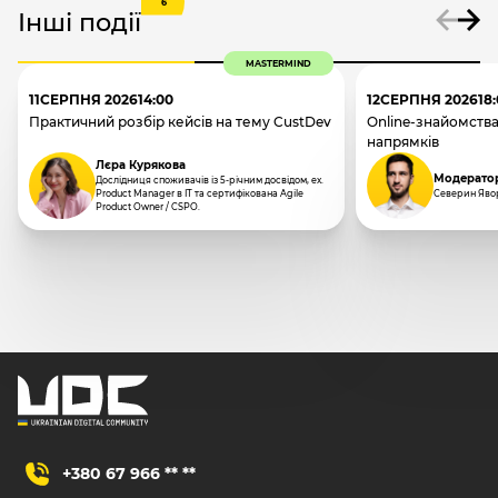
6
Інші події
MASTERMIND
11
СЕРПНЯ 2026
14:00
12
СЕРПНЯ 2026
18
Практичний розбір кейсів на тему CustDev
Online-знайомства
напрямків
Лєра Курякова
Модерато
Дослідниця споживачів із 5-річним досвідом, ex.
Product Manager в IT та сертифікована Agile
Северин Яво
Product Owner / CSPO.
+380 67 966 ** **