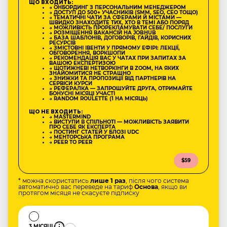
ЩО ВХОДИТЬ:
→ ОНБОРДИНГ З ПЕРСОНАЛЬНИМ МЕНЕДЖЕРОМ
→ ДОСТУП ДО 500+ УЧАСНИКІВ (SMM, SEO, CEO ТОЩО)
→ ТЕМАТИЧНІ ЧАТИ ЗА СФЕРАМИ Й МІСТАМИ —
ШВИДКО ЗНАХОДИТЕ ТИХ, ХТО В ТЕМІ АБО ПОРЯД
→ МОЖЛИВІСТЬ ПРОРЕКЛАМУВАТИ СЕБЕ/ ПОСЛУГИ
→ РОЗМІЩЕННЯ ВАКАНСІЙ НА JOBHUB
→ БАЗА ШАБЛОНІВ, ДОГОВОРІВ, ГАЙДІВ, КОРИСНИХ
РЕСУРСІВ
→ ЗМІСТОВНІ ІВЕНТИ У ПРЯМОМУ ЕФІРІ: ЛЕКЦІЇ,
ОБГОВОРЕННЯ, ВОРКШОПИ
→ РЕКОМЕНДАЦІЯ ВАС У ЧАТАХ ПРИ ЗАПИТАХ ЗА
ВАШОЮ ЕКСПЕРТИЗОЮ
→ ЩОТИЖНЕВІ НЕТВОРКІНГИ В ZOOM, НА ЯКИХ
ЗНАЙОМИТИСЯ НЕ СТРАШНО
→ ЗНИЖКИ ТА ПРОПОЗИЦІЇ ВІД ПАРТНЕРІВ НА
СЕРВІСИ КУРСИ
→ РЕФЕРАЛКА — ЗАПРОШУЙТЕ ДРУГА, ОТРИМАЙТЕ
БОНУСНІ МІСЯЦІ УЧАСТІ
→ RANDOM ROULETTE (1 НА МІСЯЦЬ)
ЩО НЕ ВХОДИТЬ:
→ MASTERMIND
→ ВИСТУПИ В СПІЛЬНОТІ — МОЖЛИВІСТЬ ЗАЯВИТИ
ПРО СЕБЕ ЯК ЕКСПЕРТА
→ ПОСТИНГ СТАТЕЙ У БЛОЗІ UDC
→ МЕНТОРСЬКА ПРОГРАМА
→ PEER TO PEER
$59
* можна скористатись
лише 1 раз
, після чого система
автоматично вас переведе на тариф
Основа
, якщо ви
протягом місяця не скасуєте підписку
3 МІСЯЦІ