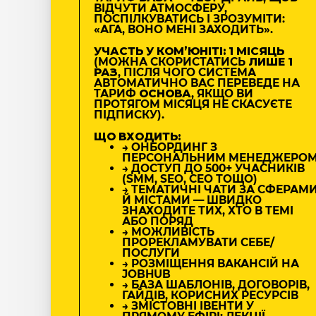
ВІДЧУТИ АТМОСФЕРУ,
ПОСПІЛКУВАТИСЬ І ЗРОЗУМІТИ:
«АГА, ВОНО МЕНІ ЗАХОДИТЬ».
УЧАСТЬ У КОМʼЮНІТІ: 1 МІСЯЦЬ
(МОЖНА СКОРИСТАТИСЬ
ЛИШЕ 1
РАЗ
, ПІСЛЯ ЧОГО СИСТЕМА
АВТОМАТИЧНО ВАС ПЕРЕВЕДЕ НА
ТАРИФ
ОСНОВА
, ЯКЩО ВИ
ПРОТЯГОМ МІСЯЦЯ НЕ СКАСУЄТЕ
ПІДПИСКУ).
ЩО ВХОДИТЬ:
→ ОНБОРДИНГ З
ПЕРСОНАЛЬНИМ МЕНЕДЖЕРО
→ ДОСТУП ДО 500+ УЧАСНИКІВ
(SMM, SEO, CEO ТОЩО)
→ ТЕМАТИЧНІ ЧАТИ ЗА СФЕРАМ
Й МІСТАМИ — ШВИДКО
ЗНАХОДИТЕ ТИХ, ХТО В ТЕМІ
АБО ПОРЯД
→ МОЖЛИВІСТЬ
ПРОРЕКЛАМУВАТИ СЕБЕ/
ПОСЛУГИ
→ РОЗМІЩЕННЯ ВАКАНСІЙ НА
JOBHUB
→ БАЗА ШАБЛОНІВ, ДОГОВОРІВ,
ГАЙДІВ, КОРИСНИХ РЕСУРСІВ
→ ЗМІСТОВНІ ІВЕНТИ У