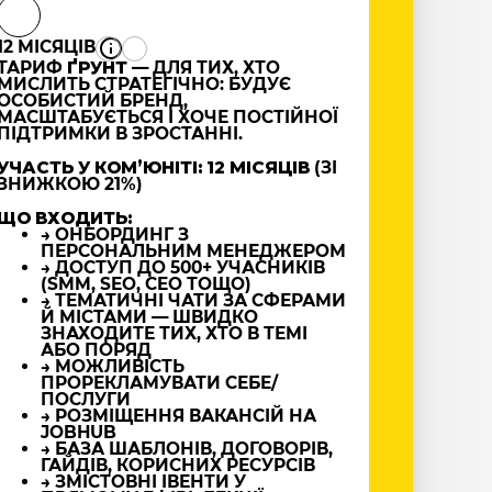
12 МІСЯЦІВ
ТАРИФ
ҐРУНТ
— ДЛЯ ТИХ, ХТО
МИСЛИТЬ СТРАТЕГІЧНО: БУДУЄ
ОСОБИСТИЙ БРЕНД,
МАСШТАБУЄТЬСЯ І ХОЧЕ ПОСТІЙНОЇ
ПІДТРИМКИ В ЗРОСТАННІ.
УЧАСТЬ У КОМʼЮНІТІ: 12 МІСЯЦІВ
(ЗІ
ЗНИЖКОЮ 21%)
ЩО ВХОДИТЬ:
→ ОНБОРДИНГ З
ПЕРСОНАЛЬНИМ МЕНЕДЖЕРОМ
→ ДОСТУП ДО 500+ УЧАСНИКІВ
(SMM, SEO, CEO ТОЩО)
→ ТЕМАТИЧНІ ЧАТИ ЗА СФЕРАМИ
Й МІСТАМИ — ШВИДКО
ЗНАХОДИТЕ ТИХ, ХТО В ТЕМІ
АБО ПОРЯД
→ МОЖЛИВІСТЬ
ПРОРЕКЛАМУВАТИ СЕБЕ/
ПОСЛУГИ
→ РОЗМІЩЕННЯ ВАКАНСІЙ НА
JOBHUB
→ БАЗА ШАБЛОНІВ, ДОГОВОРІВ,
ГАЙДІВ, КОРИСНИХ РЕСУРСІВ
→ ЗМІСТОВНІ ІВЕНТИ У