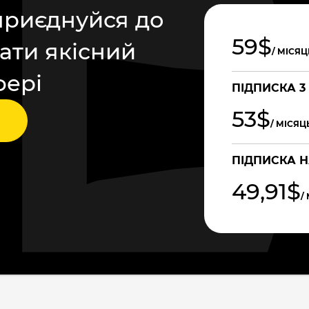
приєднуйся до
59$
ати якісний
/ МІСЯЦ
фері
ПІДПИСКА 3
53$
/ МІСЯЦ
ПІДПИСКА Н
49,91$
/