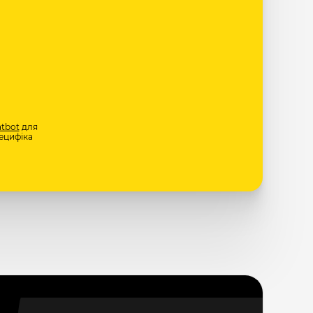
tbot
для
ецифіка