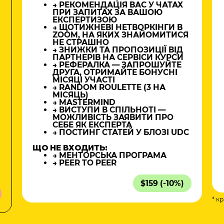
→ РЕКОМЕНДАЦІЯ ВАС У ЧАТАХ
ПРИ ЗАПИТАХ ЗА ВАШОЮ
ЕКСПЕРТИЗОЮ
→ ЩОТИЖНЕВІ НЕТВОРКІНГИ В
ZOOM, НА ЯКИХ ЗНАЙОМИТИСЯ
НЕ СТРАШНО
→ ЗНИЖКИ ТА ПРОПОЗИЦІЇ ВІД
ПАРТНЕРІВ НА СЕРВІСИ КУРСИ
→ РЕФЕРАЛКА — ЗАПРОШУЙТЕ
ДРУГА, ОТРИМАЙТЕ БОНУСНІ
МІСЯЦІ УЧАСТІ
→ RANDOM ROULETTE (3 НА
МІСЯЦЬ)
→ MASTERMIND
→ ВИСТУПИ В СПІЛЬНОТІ —
МОЖЛИВІСТЬ ЗАЯВИТИ ПРО
СЕБЕ ЯК ЕКСПЕРТА
→ ПОСТИНГ СТАТЕЙ У БЛОЗІ UDC
ЩО НЕ ВХОДИТЬ:
→ МЕНТОРСЬКА ПРОГРАМА
→ PEER TO PEER
$159 (-10%)
* к
а