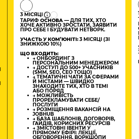
3 МІСЯЦІ
ТАРИФ
ОСНОВА
— ДЛЯ ТИХ, ХТО
ХОЧЕ АКТИВНО ЗРОСТАТИ, ЗАЯВИТИ
ПРО СЕБЕ І БУДУВАТИ НЕТВОРК.
УЧАСТЬ У КОМʼЮНІТІ:
3 МІСЯЦІ (ЗІ
ЗНИЖКОЮ 10%)
ЩО ВХОДИТЬ:
→ ОНБОРДИНГ З
ПЕРСОНАЛЬНИМ МЕНЕДЖЕРОМ
→ ДОСТУП ДО 500+ УЧАСНИКІВ
М
(SMM, SEO, CEO ТОЩО)
→ ТЕМАТИЧНІ ЧАТИ ЗА СФЕРАМИ
Й МІСТАМИ — ШВИДКО
И
ЗНАХОДИТЕ ТИХ, ХТО В ТЕМІ
АБО ПОРЯД
→ МОЖЛИВІСТЬ
ПРОРЕКЛАМУВАТИ СЕБЕ/
ПОСЛУГИ
→ РОЗМІЩЕННЯ ВАКАНСІЙ НА
JOBHUB
→ БАЗА ШАБЛОНІВ, ДОГОВОРІВ,
ГАЙДІВ, КОРИСНИХ РЕСУРСІВ
→ ЗМІСТОВНІ ІВЕНТИ У
ПРЯМОМУ ЕФІРІ: ЛЕКЦІЇ,
ОБГОВОРЕННЯ, ВОРКШОПИ