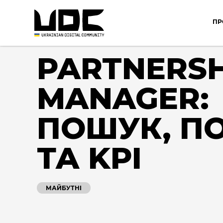
ПР
PARTNERSH
MANAGER:
ПОШУК, П
ТА KPI
МАЙБУТНІ