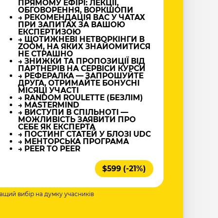
ПРЯМОМУ ЕФІРІ: ЛЕКЦІЇ,
ОБГОВОРЕННЯ, ВОРКШОПИ
→ РЕКОМЕНДАЦІЯ ВАС У ЧАТАХ
ПРИ ЗАПИТАХ ЗА ВАШОЮ
ЕКСПЕРТИЗОЮ
→ ЩОТИЖНЕВІ НЕТВОРКІНГИ В
ZOOM, НА ЯКИХ ЗНАЙОМИТИСЯ
НЕ СТРАШНО
→ ЗНИЖКИ ТА ПРОПОЗИЦІЇ ВІД
ПАРТНЕРІВ НА СЕРВІСИ КУРСИ
→ РЕФЕРАЛКА — ЗАПРОШУЙТЕ
ДРУГА, ОТРИМАЙТЕ БОНУСНІ
МІСЯЦІ УЧАСТІ
→ RANDOM ROULETTE (БЕЗЛІМ)
→ MASTERMIND
→ ВИСТУПИ В СПІЛЬНОТІ —
МОЖЛИВІСТЬ ЗАЯВИТИ ПРО
СЕБЕ ЯК ЕКСПЕРТА
→ ПОСТИНГ СТАТЕЙ У БЛОЗІ UDC
→ МЕНТОРСЬКА ПРОГРАМА
→ PEER TO PEER
$599 (-21%)
ращий вибір на думку учасників