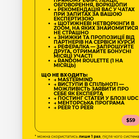
ПРЯМОМУ ЕФІРІ: ЛЕКЦІЇ,
ОБГОВОРЕННЯ, ВОРКШОПИ
→ РЕКОМЕНДАЦІЯ ВАС У ЧАТАХ
ПРИ ЗАПИТАХ ЗА ВАШОЮ
ЕКСПЕРТИЗОЮ
→ ЩОТИЖНЕВІ НЕТВОРКІНГИ В
ZOOM, НА ЯКИХ ЗНАЙОМИТИСЯ
НЕ СТРАШНО
→ ЗНИЖКИ ТА ПРОПОЗИЦІЇ ВІД
ПАРТНЕРІВ НА СЕРВІСИ КУРСИ
→ РЕФЕРАЛКА — ЗАПРОШУЙТЕ
ДРУГА, ОТРИМАЙТЕ БОНУСНІ
МІСЯЦІ УЧАСТІ
→ RANDOM ROULETTE (1 НА
МІСЯЦЬ)
ЩО НЕ ВХОДИТЬ:
→ MASTERMIND
→ ВИСТУПИ В СПІЛЬНОТІ —
МОЖЛИВІСТЬ ЗАЯВИТИ ПРО
СЕБЕ ЯК ЕКСПЕРТА
→ ПОСТИНГ СТАТЕЙ У БЛОЗІ UDC
→ МЕНТОРСЬКА ПРОГРАМА
→ PEER TO PEER
$59
* можна скористатись
лише 1 раз
, після чого систем