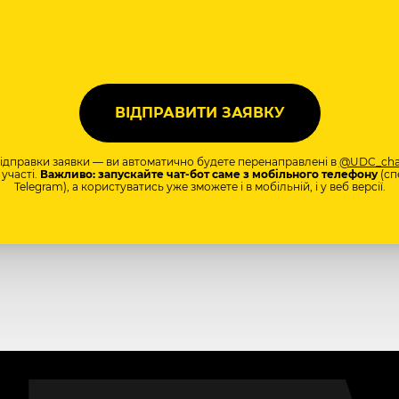
відправки заявки — ви автоматично будете перенаправлені в
@UDC_cha
участі.
Важливо: запускайте чат-бот саме з мобільного телефону
(сп
Telegram), а користуватись уже зможете і в мобільній, і у веб версії.