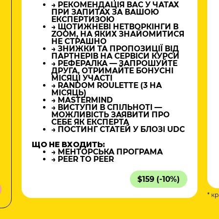
→ РЕКОМЕНДАЦІЯ ВАС У ЧАТАХ
ПРИ ЗАПИТАХ ЗА ВАШОЮ
ЕКСПЕРТИЗОЮ
→ ЩОТИЖНЕВІ НЕТВОРКІНГИ В
ZOOM, НА ЯКИХ ЗНАЙОМИТИСЯ
НЕ СТРАШНО
→ ЗНИЖКИ ТА ПРОПОЗИЦІЇ ВІД
ПАРТНЕРІВ НА СЕРВІСИ КУРСИ
→ РЕФЕРАЛКА — ЗАПРОШУЙТЕ
ДРУГА, ОТРИМАЙТЕ БОНУСНІ
МІСЯЦІ УЧАСТІ
→ RANDOM ROULETTE (3 НА
МІСЯЦЬ)
→ MASTERMIND
→ ВИСТУПИ В СПІЛЬНОТІ —
МОЖЛИВІСТЬ ЗАЯВИТИ ПРО
СЕБЕ ЯК ЕКСПЕРТА
→ ПОСТИНГ СТАТЕЙ У БЛОЗІ UDC
ЩО НЕ ВХОДИТЬ:
→ МЕНТОРСЬКА ПРОГРАМА
→ PEER TO PEER
$159 (-10%)
* к
а