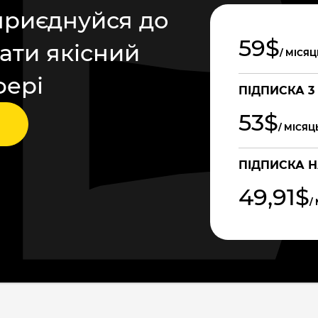
приєднуйся до
59$
ати якісний
/ МІСЯЦ
фері
ПІДПИСКА 3
53$
/ МІСЯЦ
ПІДПИСКА Н
49,91$
/