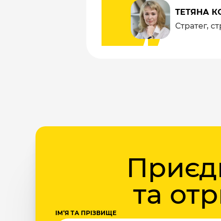
ТЕТЯНА К
Стратег, с
Приєдн
та от
ІМ‘Я ТА ПРІЗВИЩЕ