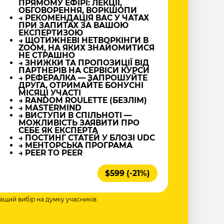
ПРЯМОМУ ЕФІРІ: ЛЕКЦІЇ,
ОБГОВОРЕННЯ, ВОРКШОПИ
→ РЕКОМЕНДАЦІЯ ВАС У ЧАТАХ
ПРИ ЗАПИТАХ ЗА ВАШОЮ
ЕКСПЕРТИЗОЮ
→ ЩОТИЖНЕВІ НЕТВОРКІНГИ В
ZOOM, НА ЯКИХ ЗНАЙОМИТИСЯ
НЕ СТРАШНО
→ ЗНИЖКИ ТА ПРОПОЗИЦІЇ ВІД
ПАРТНЕРІВ НА СЕРВІСИ КУРСИ
→ РЕФЕРАЛКА — ЗАПРОШУЙТЕ
ДРУГА, ОТРИМАЙТЕ БОНУСНІ
МІСЯЦІ УЧАСТІ
→ RANDOM ROULETTE (БЕЗЛІМ)
→ MASTERMIND
→ ВИСТУПИ В СПІЛЬНОТІ —
МОЖЛИВІСТЬ ЗАЯВИТИ ПРО
СЕБЕ ЯК ЕКСПЕРТА
→ ПОСТИНГ СТАТЕЙ У БЛОЗІ UDC
→ МЕНТОРСЬКА ПРОГРАМА
→ PEER TO PEER
$599 (-21%)
ращий вибір на думку учасників