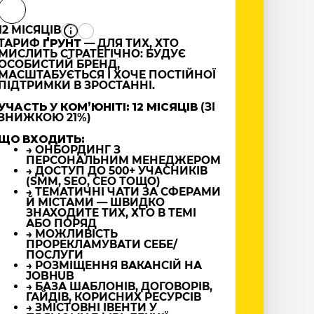
12 МІСЯЦІВ
ТАРИФ
ҐРУНТ
— ДЛЯ ТИХ, ХТО
МИСЛИТЬ СТРАТЕГІЧНО: БУДУЄ
ОСОБИСТИЙ БРЕНД,
МАСШТАБУЄТЬСЯ І ХОЧЕ ПОСТІЙНОЇ
ПІДТРИМКИ В ЗРОСТАННІ.
УЧАСТЬ У КОМʼЮНІТІ: 12 МІСЯЦІВ
(ЗІ
ЗНИЖКОЮ 21%)
ЩО ВХОДИТЬ:
→ ОНБОРДИНГ З
ПЕРСОНАЛЬНИМ МЕНЕДЖЕРОМ
→ ДОСТУП ДО 500+ УЧАСНИКІВ
(SMM, SEO, CEO ТОЩО)
→ ТЕМАТИЧНІ ЧАТИ ЗА СФЕРАМИ
Й МІСТАМИ — ШВИДКО
ЗНАХОДИТЕ ТИХ, ХТО В ТЕМІ
АБО ПОРЯД
→ МОЖЛИВІСТЬ
ПРОРЕКЛАМУВАТИ СЕБЕ/
ПОСЛУГИ
→ РОЗМІЩЕННЯ ВАКАНСІЙ НА
JOBHUB
→ БАЗА ШАБЛОНІВ, ДОГОВОРІВ,
ГАЙДІВ, КОРИСНИХ РЕСУРСІВ
→ ЗМІСТОВНІ ІВЕНТИ У