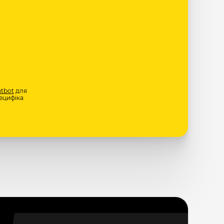
tbot
для
ецифіка