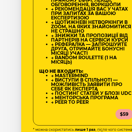
ПРЯМОМУ ЕФІРІ: ЛЕКЦІЇ,
ОБГОВОРЕННЯ, ВОРКШОПИ
→ РЕКОМЕНДАЦІЯ ВАС У ЧАТАХ
ПРИ ЗАПИТАХ ЗА ВАШОЮ
ЕКСПЕРТИЗОЮ
→ ЩОТИЖНЕВІ НЕТВОРКІНГИ В
ZOOM, НА ЯКИХ ЗНАЙОМИТИСЯ
НЕ СТРАШНО
→ ЗНИЖКИ ТА ПРОПОЗИЦІЇ ВІД
ПАРТНЕРІВ НА СЕРВІСИ КУРСИ
→ РЕФЕРАЛКА — ЗАПРОШУЙТЕ
ДРУГА, ОТРИМАЙТЕ БОНУСНІ
МІСЯЦІ УЧАСТІ
→ RANDOM ROULETTE (1 НА
МІСЯЦЬ)
ЩО НЕ ВХОДИТЬ:
→ MASTERMIND
→ ВИСТУПИ В СПІЛЬНОТІ —
МОЖЛИВІСТЬ ЗАЯВИТИ ПРО
СЕБЕ ЯК ЕКСПЕРТА
→ ПОСТИНГ СТАТЕЙ У БЛОЗІ UDC
→ МЕНТОРСЬКА ПРОГРАМА
→ PEER TO PEER
$59
* можна скористатись
лише 1 раз
, після чого систем