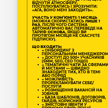
ВІДЧУТИ АТМОСФЕРУ,
ПОСПІЛКУВАТИСЬ І ЗРОЗУМІТИ:
«АГА, ВОНО МЕНІ ЗАХОДИТЬ».
УЧАСТЬ У КОМʼЮНІТІ: 1 МІСЯЦЬ
(МОЖНА СКОРИСТАТИСЬ
ЛИШЕ 1
РАЗ
, ПІСЛЯ ЧОГО СИСТЕМА
АВТОМАТИЧНО ВАС ПЕРЕВЕДЕ НА
ТАРИФ
ОСНОВА
, ЯКЩО ВИ
ПРОТЯГОМ МІСЯЦЯ НЕ СКАСУЄТЕ
ПІДПИСКУ).
ЩО ВХОДИТЬ:
→ ОНБОРДИНГ З
ПЕРСОНАЛЬНИМ МЕНЕДЖЕРО
→ ДОСТУП ДО 500+ УЧАСНИКІВ
(SMM, SEO, CEO ТОЩО)
→ ТЕМАТИЧНІ ЧАТИ ЗА СФЕРАМ
Й МІСТАМИ — ШВИДКО
ЗНАХОДИТЕ ТИХ, ХТО В ТЕМІ
АБО ПОРЯД
→ МОЖЛИВІСТЬ
ПРОРЕКЛАМУВАТИ СЕБЕ/
ПОСЛУГИ
→ РОЗМІЩЕННЯ ВАКАНСІЙ НА
JOBHUB
→ БАЗА ШАБЛОНІВ, ДОГОВОРІВ,
ГАЙДІВ, КОРИСНИХ РЕСУРСІВ
→ ЗМІСТОВНІ ІВЕНТИ У