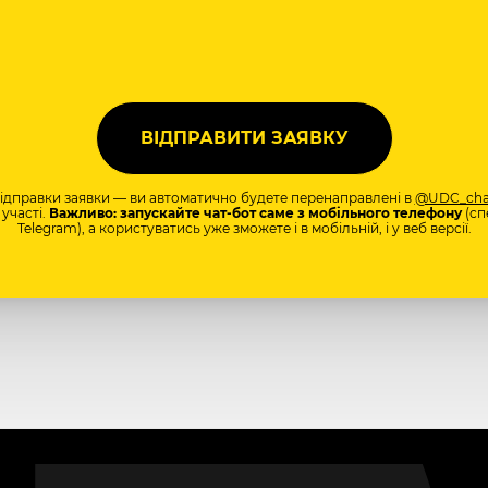
відправки заявки — ви автоматично будете перенаправлені в
@UDC_cha
участі.
Важливо: запускайте чат-бот саме з мобільного телефону
(сп
Telegram), а користуватись уже зможете і в мобільній, і у веб версії.