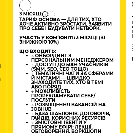
3 МІСЯЦІ
ТАРИФ
ОСНОВА
— ДЛЯ ТИХ, ХТО
ХОЧЕ АКТИВНО ЗРОСТАТИ, ЗАЯВИТИ
ПРО СЕБЕ І БУДУВАТИ НЕТВОРК.
УЧАСТЬ У КОМʼЮНІТІ:
3 МІСЯЦІ (ЗІ
ЗНИЖКОЮ 10%)
ЩО ВХОДИТЬ:
→ ОНБОРДИНГ З
ПЕРСОНАЛЬНИМ МЕНЕДЖЕРОМ
→ ДОСТУП ДО 500+ УЧАСНИКІВ
М
(SMM, SEO, CEO ТОЩО)
→ ТЕМАТИЧНІ ЧАТИ ЗА СФЕРАМИ
Й МІСТАМИ — ШВИДКО
И
ЗНАХОДИТЕ ТИХ, ХТО В ТЕМІ
АБО ПОРЯД
→ МОЖЛИВІСТЬ
ПРОРЕКЛАМУВАТИ СЕБЕ/
ПОСЛУГИ
→ РОЗМІЩЕННЯ ВАКАНСІЙ НА
JOBHUB
→ БАЗА ШАБЛОНІВ, ДОГОВОРІВ,
ГАЙДІВ, КОРИСНИХ РЕСУРСІВ
→ ЗМІСТОВНІ ІВЕНТИ У
ПРЯМОМУ ЕФІРІ: ЛЕКЦІЇ,
ОБГОВОРЕННЯ, ВОРКШОПИ