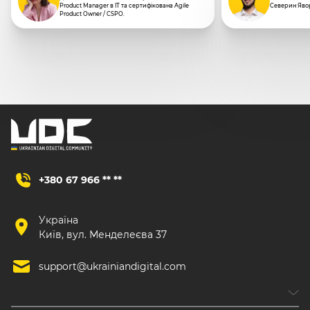
Product Manager в IT та сертифікована Agile
Северин Яво
Product Owner / CSPO.
+380 67 966 ** **
Україна
Київ, вул. Менделеєва 37
support@ukrainiandigital.com