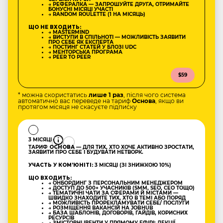
→ РЕФЕРАЛКА — ЗАПРОШУЙТЕ ДРУГА, ОТРИМАЙТЕ
БОНУСНІ МІСЯЦІ УЧАСТІ
→ RANDOM ROULETTE (1 НА МІСЯЦЬ)
ЩО НЕ ВХОДИТЬ:
→ MASTERMIND
→ ВИСТУПИ В СПІЛЬНОТІ — МОЖЛИВІСТЬ ЗАЯВИТИ
ПРО СЕБЕ ЯК ЕКСПЕРТА
→ ПОСТИНГ СТАТЕЙ У БЛОЗІ UDC
→ МЕНТОРСЬКА ПРОГРАМА
→ PEER TO PEER
$59
* можна скористатись
лише 1 раз
, після чого система
автоматично вас переведе на тариф
Основа
, якщо ви
протягом місяця не скасуєте підписку
3 МІСЯЦІ
ТАРИФ
ОСНОВА
— ДЛЯ ТИХ, ХТО ХОЧЕ АКТИВНО ЗРОСТАТИ,
ЗАЯВИТИ ПРО СЕБЕ І БУДУВАТИ НЕТВОРК.
УЧАСТЬ У КОМʼЮНІТІ:
3 МІСЯЦІ (ЗІ ЗНИЖКОЮ 10%)
ЩО ВХОДИТЬ:
→ ОНБОРДИНГ З ПЕРСОНАЛЬНИМ МЕНЕДЖЕРОМ
→ ДОСТУП ДО 500+ УЧАСНИКІВ (SMM, SEO, CEO ТОЩО)
→ ТЕМАТИЧНІ ЧАТИ ЗА СФЕРАМИ Й МІСТАМИ —
ШВИДКО ЗНАХОДИТЕ ТИХ, ХТО В ТЕМІ АБО ПОРЯД
→ МОЖЛИВІСТЬ ПРОРЕКЛАМУВАТИ СЕБЕ/ ПОСЛУГИ
→ РОЗМІЩЕННЯ ВАКАНСІЙ НА JOBHUB
→ БАЗА ШАБЛОНІВ, ДОГОВОРІВ, ГАЙДІВ, КОРИСНИХ
РЕСУРСІВ
→ ЗМІСТОВНІ ІВЕНТИ У ПРЯМОМУ ЕФІРІ: ЛЕКЦІЇ,