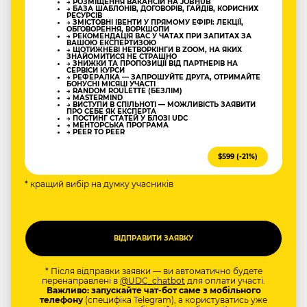
→ РОЗМІЩЕННЯ ВАКАНСІЙ НА JOBHUB
→ БАЗА ШАБЛОНІВ, ДОГОВОРІВ, ГАЙДІВ, КОРИСНИХ
РЕСУРСІВ
→ ЗМІСТОВНІ ІВЕНТИ У ПРЯМОМУ ЕФІРІ: ЛЕКЦІЇ,
ОБГОВОРЕННЯ, ВОРКШОПИ
→ РЕКОМЕНДАЦІЯ ВАС У ЧАТАХ ПРИ ЗАПИТАХ ЗА
ВАШОЮ ЕКСПЕРТИЗОЮ
→ ЩОТИЖНЕВІ НЕТВОРКІНГИ В ZOOM, НА ЯКИХ
ЗНАЙОМИТИСЯ НЕ СТРАШНО
→ ЗНИЖКИ ТА ПРОПОЗИЦІЇ ВІД ПАРТНЕРІВ НА
СЕРВІСИ КУРСИ
→ РЕФЕРАЛКА — ЗАПРОШУЙТЕ ДРУГА, ОТРИМАЙТЕ
БОНУСНІ МІСЯЦІ УЧАСТІ
→ RANDOM ROULETTE (БЕЗЛІМ)
→ MASTERMIND
→ ВИСТУПИ В СПІЛЬНОТІ — МОЖЛИВІСТЬ ЗАЯВИТИ
ПРО СЕБЕ ЯК ЕКСПЕРТА
→ ПОСТИНГ СТАТЕЙ У БЛОЗІ UDC
→ МЕНТОРСЬКА ПРОГРАМА
→ PEER TO PEER
$599 (-21%)
* кращий вибір на думку учасників
* Після відправки заявки — ви автоматично будете
перенаправлені в
@UDC_chatbot
для оплати участі.
Важливо: запускайте чат-бот саме з мобільного
телефону
(специфіка Telegram), а користуватись уже