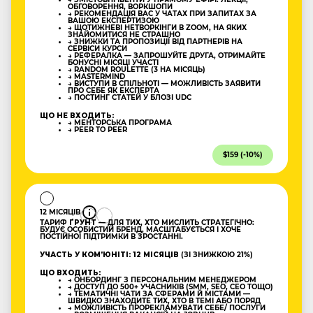
ОБГОВОРЕННЯ, ВОРКШОПИ
→ РЕКОМЕНДАЦІЯ ВАС У ЧАТАХ ПРИ ЗАПИТАХ ЗА
ВАШОЮ ЕКСПЕРТИЗОЮ
→ ЩОТИЖНЕВІ НЕТВОРКІНГИ В ZOOM, НА ЯКИХ
ЗНАЙОМИТИСЯ НЕ СТРАШНО
→ ЗНИЖКИ ТА ПРОПОЗИЦІЇ ВІД ПАРТНЕРІВ НА
СЕРВІСИ КУРСИ
→ РЕФЕРАЛКА — ЗАПРОШУЙТЕ ДРУГА, ОТРИМАЙТЕ
БОНУСНІ МІСЯЦІ УЧАСТІ
→ RANDOM ROULETTE (3 НА МІСЯЦЬ)
→ MASTERMIND
→ ВИСТУПИ В СПІЛЬНОТІ — МОЖЛИВІСТЬ ЗАЯВИТИ
ПРО СЕБЕ ЯК ЕКСПЕРТА
→ ПОСТИНГ СТАТЕЙ У БЛОЗІ UDC
ЩО НЕ ВХОДИТЬ:
→ МЕНТОРСЬКА ПРОГРАМА
→ PEER TO PEER
$159 (-10%)
12 МІСЯЦІВ
ТАРИФ
ҐРУНТ
— ДЛЯ ТИХ, ХТО МИСЛИТЬ СТРАТЕГІЧНО:
БУДУЄ ОСОБИСТИЙ БРЕНД, МАСШТАБУЄТЬСЯ І ХОЧЕ
ПОСТІЙНОЇ ПІДТРИМКИ В ЗРОСТАННІ.
УЧАСТЬ У КОМʼЮНІТІ: 12 МІСЯЦІВ
(ЗІ ЗНИЖКОЮ 21%)
ЩО ВХОДИТЬ:
→ ОНБОРДИНГ З ПЕРСОНАЛЬНИМ МЕНЕДЖЕРОМ
→ ДОСТУП ДО 500+ УЧАСНИКІВ (SMM, SEO, CEO ТОЩО)
→ ТЕМАТИЧНІ ЧАТИ ЗА СФЕРАМИ Й МІСТАМИ —
ШВИДКО ЗНАХОДИТЕ ТИХ, ХТО В ТЕМІ АБО ПОРЯД
→ МОЖЛИВІСТЬ ПРОРЕКЛАМУВАТИ СЕБЕ/ ПОСЛУГИ