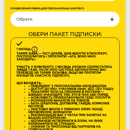
ПРОФЕСІЙНИЙ РІВЕНЬ ДЛЯ ПЕРСОНАЛІЗАЦІЇ КОНТЕНТУ
ОБЕРИ ПАКЕТ ПІДПИСКИ:
1 МІСЯЦЬ
ТАРИФ
БАЗА
— ТЕСТ-ДРАЙВ, ЩОБ ВІДЧУТИ АТМОСФЕРУ,
ПОСПІЛКУВАТИСЬ І ЗРОЗУМІТИ: «АГА, ВОНО МЕНІ
ЗАХОДИТЬ».
УЧАСТЬ У КОМʼЮНІТІ: 1 МІСЯЦЬ
(МОЖНА СКОРИСТАТИСЬ
ЛИШЕ 1 РАЗ
, ПІСЛЯ ЧОГО СИСТЕМА АВТОМАТИЧНО ВАС
ПЕРЕВЕДЕ НА ТАРИФ
ОСНОВА
, ЯКЩО ВИ ПРОТЯГОМ
МІСЯЦЯ НЕ СКАСУЄТЕ ПІДПИСКУ).
ЩО ВХОДИТЬ:
→ ОНБОРДИНГ З ПЕРСОНАЛЬНИМ МЕНЕДЖЕРОМ
→ ДОСТУП ДО 500+ УЧАСНИКІВ (SMM, SEO, CEO ТОЩО)
→ ТЕМАТИЧНІ ЧАТИ ЗА СФЕРАМИ Й МІСТАМИ —
ШВИДКО ЗНАХОДИТЕ ТИХ, ХТО В ТЕМІ АБО ПОРЯД
→ МОЖЛИВІСТЬ ПРОРЕКЛАМУВАТИ СЕБЕ/ ПОСЛУГИ
→ РОЗМІЩЕННЯ ВАКАНСІЙ НА JOBHUB
→ БАЗА ШАБЛОНІВ, ДОГОВОРІВ, ГАЙДІВ, КОРИСНИХ
РЕСУРСІВ
→ ЗМІСТОВНІ ІВЕНТИ У ПРЯМОМУ ЕФІРІ: ЛЕКЦІЇ,
ОБГОВОРЕННЯ, ВОРКШОПИ
→ РЕКОМЕНДАЦІЯ ВАС У ЧАТАХ ПРИ ЗАПИТАХ ЗА
ВАШОЮ ЕКСПЕРТИЗОЮ
→ ЩОТИЖНЕВІ НЕТВОРКІНГИ В ZOOM, НА ЯКИХ
ЗНАЙОМИТИСЯ НЕ СТРАШНО
→ ЗНИЖКИ ТА ПРОПОЗИЦІЇ ВІД ПАРТНЕРІВ НА
СЕРВІСИ КУРСИ