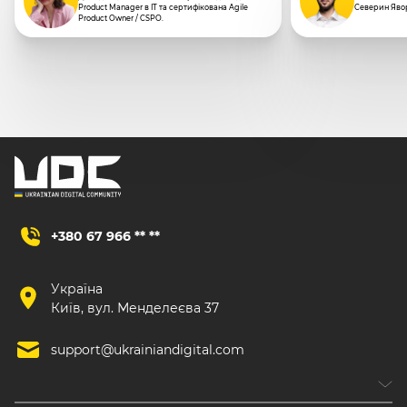
Product Manager в IT та сертифікована Agile
Северин Яво
Product Owner / CSPO.
+380 67 966 ** **
Україна
Київ, вул. Менделеєва 37
support@ukrainiandigital.com