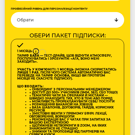
ПРОФЕСІЙНИЙ РІВЕНЬ ДЛЯ ПЕРСОНАЛІЗАЦІЇ КОНТЕНТУ
ОБЕРИ ПАКЕТ ПІДПИСКИ:
1 МІСЯЦЬ
ТАРИФ
БАЗА
— ТЕСТ-ДРАЙВ, ЩОБ ВІДЧУТИ АТМОСФЕРУ,
ПОСПІЛКУВАТИСЬ І ЗРОЗУМІТИ: «АГА, ВОНО МЕНІ
ЗАХОДИТЬ».
УЧАСТЬ У КОМʼЮНІТІ: 1 МІСЯЦЬ
(МОЖНА СКОРИСТАТИСЬ
ЛИШЕ 1 РАЗ
, ПІСЛЯ ЧОГО СИСТЕМА АВТОМАТИЧНО ВАС
ПЕРЕВЕДЕ НА ТАРИФ
ОСНОВА
, ЯКЩО ВИ ПРОТЯГОМ
МІСЯЦЯ НЕ СКАСУЄТЕ ПІДПИСКУ).
ЩО ВХОДИТЬ:
→ ОНБОРДИНГ З ПЕРСОНАЛЬНИМ МЕНЕДЖЕРОМ
→ ДОСТУП ДО 500+ УЧАСНИКІВ (SMM, SEO, CEO ТОЩО)
→ ТЕМАТИЧНІ ЧАТИ ЗА СФЕРАМИ Й МІСТАМИ —
ШВИДКО ЗНАХОДИТЕ ТИХ, ХТО В ТЕМІ АБО ПОРЯД
→ МОЖЛИВІСТЬ ПРОРЕКЛАМУВАТИ СЕБЕ/ ПОСЛУГИ
→ РОЗМІЩЕННЯ ВАКАНСІЙ НА JOBHUB
→ БАЗА ШАБЛОНІВ, ДОГОВОРІВ, ГАЙДІВ, КОРИСНИХ
РЕСУРСІВ
→ ЗМІСТОВНІ ІВЕНТИ У ПРЯМОМУ ЕФІРІ: ЛЕКЦІЇ,
ОБГОВОРЕННЯ, ВОРКШОПИ
→ РЕКОМЕНДАЦІЯ ВАС У ЧАТАХ ПРИ ЗАПИТАХ ЗА
ВАШОЮ ЕКСПЕРТИЗОЮ
→ ЩОТИЖНЕВІ НЕТВОРКІНГИ В ZOOM, НА ЯКИХ
ЗНАЙОМИТИСЯ НЕ СТРАШНО
→ ЗНИЖКИ ТА ПРОПОЗИЦІЇ ВІД ПАРТНЕРІВ НА
СЕРВІСИ КУРСИ