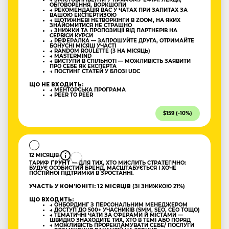
ОБГОВОРЕННЯ, ВОРКШОПИ
→ РЕКОМЕНДАЦІЯ ВАС У ЧАТАХ ПРИ ЗАПИТАХ ЗА
ВАШОЮ ЕКСПЕРТИЗОЮ
→ ЩОТИЖНЕВІ НЕТВОРКІНГИ В ZOOM, НА ЯКИХ
ЗНАЙОМИТИСЯ НЕ СТРАШНО
→ ЗНИЖКИ ТА ПРОПОЗИЦІЇ ВІД ПАРТНЕРІВ НА
СЕРВІСИ КУРСИ
→ РЕФЕРАЛКА — ЗАПРОШУЙТЕ ДРУГА, ОТРИМАЙТЕ
БОНУСНІ МІСЯЦІ УЧАСТІ
→ RANDOM ROULETTE (3 НА МІСЯЦЬ)
→ MASTERMIND
→ ВИСТУПИ В СПІЛЬНОТІ — МОЖЛИВІСТЬ ЗАЯВИТИ
ПРО СЕБЕ ЯК ЕКСПЕРТА
→ ПОСТИНГ СТАТЕЙ У БЛОЗІ UDC
ЩО НЕ ВХОДИТЬ:
→ МЕНТОРСЬКА ПРОГРАМА
→ PEER TO PEER
$159 (-10%)
12 МІСЯЦІВ
ТАРИФ
ҐРУНТ
— ДЛЯ ТИХ, ХТО МИСЛИТЬ СТРАТЕГІЧНО:
БУДУЄ ОСОБИСТИЙ БРЕНД, МАСШТАБУЄТЬСЯ І ХОЧЕ
ПОСТІЙНОЇ ПІДТРИМКИ В ЗРОСТАННІ.
УЧАСТЬ У КОМʼЮНІТІ: 12 МІСЯЦІВ
(ЗІ ЗНИЖКОЮ 21%)
ЩО ВХОДИТЬ:
→ ОНБОРДИНГ З ПЕРСОНАЛЬНИМ МЕНЕДЖЕРОМ
→ ДОСТУП ДО 500+ УЧАСНИКІВ (SMM, SEO, CEO ТОЩО)
→ ТЕМАТИЧНІ ЧАТИ ЗА СФЕРАМИ Й МІСТАМИ —
ШВИДКО ЗНАХОДИТЕ ТИХ, ХТО В ТЕМІ АБО ПОРЯД
→ МОЖЛИВІСТЬ ПРОРЕКЛАМУВАТИ СЕБЕ/ ПОСЛУГИ