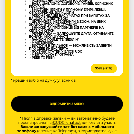
→ РОЗМІЩЕННЯ ВАКАНСІЙ НА JOBHUB
→ БАЗА ШАБЛОНІВ, ДОГОВОРІВ, ГАЙДІВ, КОРИСНИХ
РЕСУРСІВ
→ ЗМІСТОВНІ ІВЕНТИ У ПРЯМОМУ ЕФІРІ: ЛЕКЦІЇ,
ОБГОВОРЕННЯ, ВОРКШОПИ
→ РЕКОМЕНДАЦІЯ ВАС У ЧАТАХ ПРИ ЗАПИТАХ ЗА
ВАШОЮ ЕКСПЕРТИЗОЮ
→ ЩОТИЖНЕВІ НЕТВОРКІНГИ В ZOOM, НА ЯКИХ
ЗНАЙОМИТИСЯ НЕ СТРАШНО
→ ЗНИЖКИ ТА ПРОПОЗИЦІЇ ВІД ПАРТНЕРІВ НА
СЕРВІСИ КУРСИ
→ РЕФЕРАЛКА — ЗАПРОШУЙТЕ ДРУГА, ОТРИМАЙТЕ
БОНУСНІ МІСЯЦІ УЧАСТІ
→ RANDOM ROULETTE (БЕЗЛІМ)
→ MASTERMIND
→ ВИСТУПИ В СПІЛЬНОТІ — МОЖЛИВІСТЬ ЗАЯВИТИ
ПРО СЕБЕ ЯК ЕКСПЕРТА
→ ПОСТИНГ СТАТЕЙ У БЛОЗІ UDC
→ МЕНТОРСЬКА ПРОГРАМА
→ PEER TO PEER
$599 (-21%)
* кращий вибір на думку учасників
* Після відправки заявки — ви автоматично будете
перенаправлені в
@UDC_chatbot
для оплати участі.
Важливо: запускайте чат-бот саме з мобільного
телефону
(специфіка Telegram), а користуватись уже