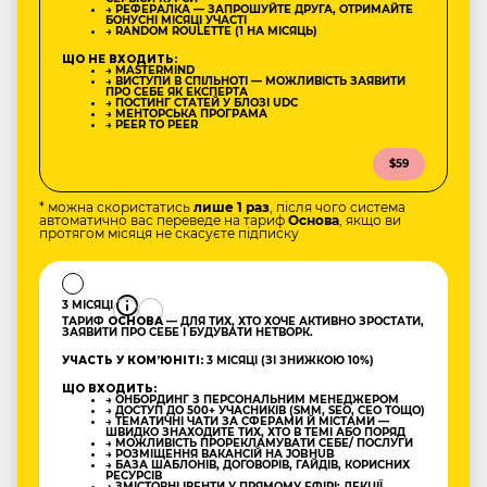
→ РЕФЕРАЛКА — ЗАПРОШУЙТЕ ДРУГА, ОТРИМАЙТЕ
БОНУСНІ МІСЯЦІ УЧАСТІ
→ RANDOM ROULETTE (1 НА МІСЯЦЬ)
ЩО НЕ ВХОДИТЬ:
→ MASTERMIND
→ ВИСТУПИ В СПІЛЬНОТІ — МОЖЛИВІСТЬ ЗАЯВИТИ
ПРО СЕБЕ ЯК ЕКСПЕРТА
→ ПОСТИНГ СТАТЕЙ У БЛОЗІ UDC
→ МЕНТОРСЬКА ПРОГРАМА
→ PEER TO PEER
$59
* можна скористатись
лише 1 раз
, після чого система
автоматично вас переведе на тариф
Основа
, якщо ви
протягом місяця не скасуєте підписку
3 МІСЯЦІ
ТАРИФ
ОСНОВА
— ДЛЯ ТИХ, ХТО ХОЧЕ АКТИВНО ЗРОСТАТИ,
ЗАЯВИТИ ПРО СЕБЕ І БУДУВАТИ НЕТВОРК.
УЧАСТЬ У КОМʼЮНІТІ:
3 МІСЯЦІ (ЗІ ЗНИЖКОЮ 10%)
ЩО ВХОДИТЬ:
→ ОНБОРДИНГ З ПЕРСОНАЛЬНИМ МЕНЕДЖЕРОМ
→ ДОСТУП ДО 500+ УЧАСНИКІВ (SMM, SEO, CEO ТОЩО)
→ ТЕМАТИЧНІ ЧАТИ ЗА СФЕРАМИ Й МІСТАМИ —
ШВИДКО ЗНАХОДИТЕ ТИХ, ХТО В ТЕМІ АБО ПОРЯД
→ МОЖЛИВІСТЬ ПРОРЕКЛАМУВАТИ СЕБЕ/ ПОСЛУГИ
→ РОЗМІЩЕННЯ ВАКАНСІЙ НА JOBHUB
→ БАЗА ШАБЛОНІВ, ДОГОВОРІВ, ГАЙДІВ, КОРИСНИХ
РЕСУРСІВ
→ ЗМІСТОВНІ ІВЕНТИ У ПРЯМОМУ ЕФІРІ: ЛЕКЦІЇ,