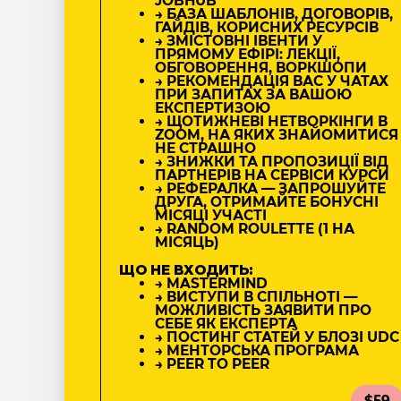
JOBHUB
→ БАЗА ШАБЛОНІВ, ДОГОВОРІВ,
ГАЙДІВ, КОРИСНИХ РЕСУРСІВ
→ ЗМІСТОВНІ ІВЕНТИ У
ПРЯМОМУ ЕФІРІ: ЛЕКЦІЇ,
ОБГОВОРЕННЯ, ВОРКШОПИ
→ РЕКОМЕНДАЦІЯ ВАС У ЧАТАХ
ПРИ ЗАПИТАХ ЗА ВАШОЮ
ЕКСПЕРТИЗОЮ
→ ЩОТИЖНЕВІ НЕТВОРКІНГИ В
ZOOM, НА ЯКИХ ЗНАЙОМИТИСЯ
НЕ СТРАШНО
→ ЗНИЖКИ ТА ПРОПОЗИЦІЇ ВІД
ПАРТНЕРІВ НА СЕРВІСИ КУРСИ
→ РЕФЕРАЛКА — ЗАПРОШУЙТЕ
ДРУГА, ОТРИМАЙТЕ БОНУСНІ
МІСЯЦІ УЧАСТІ
→ RANDOM ROULETTE (1 НА
МІСЯЦЬ)
ЩО НЕ ВХОДИТЬ:
→ MASTERMIND
→ ВИСТУПИ В СПІЛЬНОТІ —
МОЖЛИВІСТЬ ЗАЯВИТИ ПРО
СЕБЕ ЯК ЕКСПЕРТА
→ ПОСТИНГ СТАТЕЙ У БЛОЗІ UDC
→ МЕНТОРСЬКА ПРОГРАМА
→ PEER TO PEER
$59