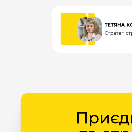
ТЕТЯНА К
Стратег, с
Приєдн