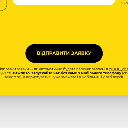
* к
а
відправки заявки — ви автоматично будете перенаправлені в
@UDC_cha
участі.
Важливо: запускайте чат-бот саме з мобільного телефону
(сп
Telegram), а користуватись уже зможете і в мобільній, і у веб версії.