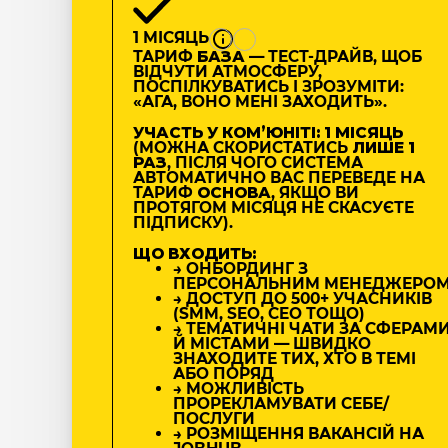
1 МІСЯЦЬ
ТАРИФ
БАЗА
— ТЕСТ-ДРАЙВ, ЩОБ
ВІДЧУТИ АТМОСФЕРУ,
ПОСПІЛКУВАТИСЬ І ЗРОЗУМІТИ:
«АГА, ВОНО МЕНІ ЗАХОДИТЬ».
УЧАСТЬ У КОМʼЮНІТІ: 1 МІСЯЦЬ
(МОЖНА СКОРИСТАТИСЬ
ЛИШЕ 1
РАЗ
, ПІСЛЯ ЧОГО СИСТЕМА
АВТОМАТИЧНО ВАС ПЕРЕВЕДЕ НА
ТАРИФ
ОСНОВА
, ЯКЩО ВИ
ПРОТЯГОМ МІСЯЦЯ НЕ СКАСУЄТЕ
ПІДПИСКУ).
ЩО ВХОДИТЬ:
→ ОНБОРДИНГ З
ПЕРСОНАЛЬНИМ МЕНЕДЖЕРО
→ ДОСТУП ДО 500+ УЧАСНИКІВ
(SMM, SEO, CEO ТОЩО)
→ ТЕМАТИЧНІ ЧАТИ ЗА СФЕРАМ
Й МІСТАМИ — ШВИДКО
ЗНАХОДИТЕ ТИХ, ХТО В ТЕМІ
АБО ПОРЯД
→ МОЖЛИВІСТЬ
ПРОРЕКЛАМУВАТИ СЕБЕ/
ПОСЛУГИ
→ РОЗМІЩЕННЯ ВАКАНСІЙ НА