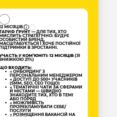
12 МІСЯЦІВ
ТАРИФ
ҐРУНТ
— ДЛЯ ТИХ, ХТО
МИСЛИТЬ СТРАТЕГІЧНО: БУДУЄ
ОСОБИСТИЙ БРЕНД,
МАСШТАБУЄТЬСЯ І ХОЧЕ ПОСТІЙНОЇ
ПІДТРИМКИ В ЗРОСТАННІ.
УЧАСТЬ У КОМʼЮНІТІ: 12 МІСЯЦІВ
(ЗІ
ЗНИЖКОЮ 21%)
ЩО ВХОДИТЬ:
→ ОНБОРДИНГ З
ПЕРСОНАЛЬНИМ МЕНЕДЖЕРОМ
→ ДОСТУП ДО 500+ УЧАСНИКІВ
(SMM, SEO, CEO ТОЩО)
→ ТЕМАТИЧНІ ЧАТИ ЗА СФЕРАМИ
Й МІСТАМИ — ШВИДКО
ЗНАХОДИТЕ ТИХ, ХТО В ТЕМІ
АБО ПОРЯД
→ МОЖЛИВІСТЬ
ПРОРЕКЛАМУВАТИ СЕБЕ/
ПОСЛУГИ
→ РОЗМІЩЕННЯ ВАКАНСІЙ НА