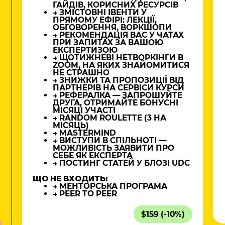
ГАЙДІВ, КОРИСНИХ РЕСУРСІВ
→ ЗМІСТОВНІ ІВЕНТИ У
ПРЯМОМУ ЕФІРІ: ЛЕКЦІЇ,
ОБГОВОРЕННЯ, ВОРКШОПИ
→ РЕКОМЕНДАЦІЯ ВАС У ЧАТАХ
ПРИ ЗАПИТАХ ЗА ВАШОЮ
ЕКСПЕРТИЗОЮ
→ ЩОТИЖНЕВІ НЕТВОРКІНГИ В
ZOOM, НА ЯКИХ ЗНАЙОМИТИСЯ
НЕ СТРАШНО
→ ЗНИЖКИ ТА ПРОПОЗИЦІЇ ВІД
ПАРТНЕРІВ НА СЕРВІСИ КУРСИ
→ РЕФЕРАЛКА — ЗАПРОШУЙТЕ
ДРУГА, ОТРИМАЙТЕ БОНУСНІ
МІСЯЦІ УЧАСТІ
→ RANDOM ROULETTE (3 НА
МІСЯЦЬ)
→ MASTERMIND
→ ВИСТУПИ В СПІЛЬНОТІ —
МОЖЛИВІСТЬ ЗАЯВИТИ ПРО
СЕБЕ ЯК ЕКСПЕРТА
→ ПОСТИНГ СТАТЕЙ У БЛОЗІ UDC
ЩО НЕ ВХОДИТЬ:
→ МЕНТОРСЬКА ПРОГРАМА
→ PEER TO PEER
$159 (-10%)