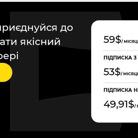
приєднуйся до
59$
ати якісний
/ МІСЯЦ
фері
ПІДПИСКА 3
53$
/ МІСЯЦ
ПІДПИСКА Н
49,91$
/