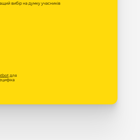
ращий вибір на думку учасників
tbot
для
ецифіка