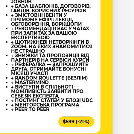
JOBHUB
→ БАЗА ШАБЛОНІВ, ДОГОВОРІВ,
ГАЙДІВ, КОРИСНИХ РЕСУРСІВ
→ ЗМІСТОВНІ ІВЕНТИ У
ПРЯМОМУ ЕФІРІ: ЛЕКЦІЇ,
ОБГОВОРЕННЯ, ВОРКШОПИ
→ РЕКОМЕНДАЦІЯ ВАС У ЧАТАХ
ПРИ ЗАПИТАХ ЗА ВАШОЮ
ЕКСПЕРТИЗОЮ
→ ЩОТИЖНЕВІ НЕТВОРКІНГИ В
ZOOM, НА ЯКИХ ЗНАЙОМИТИСЯ
НЕ СТРАШНО
→ ЗНИЖКИ ТА ПРОПОЗИЦІЇ ВІД
ПАРТНЕРІВ НА СЕРВІСИ КУРСИ
→ РЕФЕРАЛКА — ЗАПРОШУЙТЕ
ДРУГА, ОТРИМАЙТЕ БОНУСНІ
МІСЯЦІ УЧАСТІ
→ RANDOM ROULETTE (БЕЗЛІМ)
→ MASTERMIND
→ ВИСТУПИ В СПІЛЬНОТІ —
МОЖЛИВІСТЬ ЗАЯВИТИ ПРО
СЕБЕ ЯК ЕКСПЕРТА
→ ПОСТИНГ СТАТЕЙ У БЛОЗІ UDC
→ МЕНТОРСЬКА ПРОГРАМА
→ PEER TO PEER
$599 (-21%)