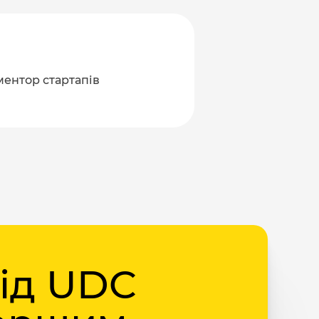
 ментор стартапів
від UDC