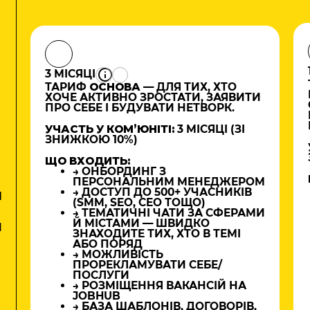
3 МІСЯЦІ
ТАРИФ
ОСНОВА
— ДЛЯ ТИХ, ХТО
ХОЧЕ АКТИВНО ЗРОСТАТИ, ЗАЯВИТИ
ПРО СЕБЕ І БУДУВАТИ НЕТВОРК.
УЧАСТЬ У КОМʼЮНІТІ:
3 МІСЯЦІ (ЗІ
ЗНИЖКОЮ 10%)
ЩО ВХОДИТЬ:
→ ОНБОРДИНГ З
ПЕРСОНАЛЬНИМ МЕНЕДЖЕРОМ
→ ДОСТУП ДО 500+ УЧАСНИКІВ
М
(SMM, SEO, CEO ТОЩО)
→ ТЕМАТИЧНІ ЧАТИ ЗА СФЕРАМИ
Й МІСТАМИ — ШВИДКО
И
ЗНАХОДИТЕ ТИХ, ХТО В ТЕМІ
АБО ПОРЯД
→ МОЖЛИВІСТЬ
ПРОРЕКЛАМУВАТИ СЕБЕ/
ПОСЛУГИ
→ РОЗМІЩЕННЯ ВАКАНСІЙ НА
JOBHUB
→ БАЗА ШАБЛОНІВ, ДОГОВОРІВ,