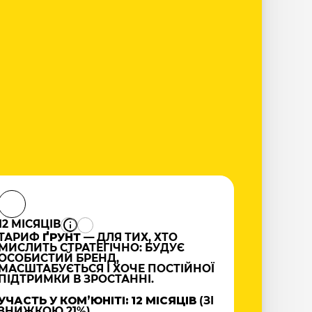
12 МІСЯЦІВ
ТАРИФ
ҐРУНТ
— ДЛЯ ТИХ, ХТО
МИСЛИТЬ СТРАТЕГІЧНО: БУДУЄ
ОСОБИСТИЙ БРЕНД,
МАСШТАБУЄТЬСЯ І ХОЧЕ ПОСТІЙНОЇ
ПІДТРИМКИ В ЗРОСТАННІ.
УЧАСТЬ У КОМʼЮНІТІ: 12 МІСЯЦІВ
(ЗІ
ЗНИЖКОЮ 21%)