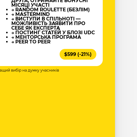
ДРУГА, ОТРИМАЙТЕ БОНУСНІ
МІСЯЦІ УЧАСТІ
→ RANDOM ROULETTE (БЕЗЛІМ)
→ MASTERMIND
→ ВИСТУПИ В СПІЛЬНОТІ —
МОЖЛИВІСТЬ ЗАЯВИТИ ПРО
СЕБЕ ЯК ЕКСПЕРТА
→ ПОСТИНГ СТАТЕЙ У БЛОЗІ UDC
→ МЕНТОРСЬКА ПРОГРАМА
→ PEER TO PEER
$599 (-21%)
ращий вибір на думку учасників