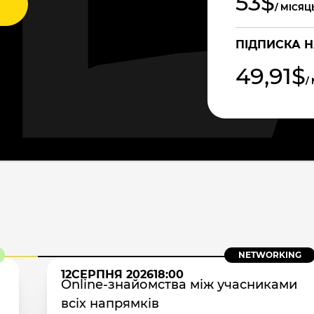
53$
/ МІСЯЦ
ПІДПИСКА Н
49,91$
/
NETWORKING
12
СЕРПНЯ 2026
18:00
Online-знайомства між учасниками
всіх напрямків