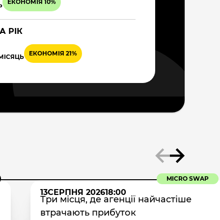
ЕКОНОМІЯ 10%
Ь
А РІК
ЕКОНОМІЯ 21%
 МІСЯЦЬ
MICRO SWAP
13
СЕРПНЯ 2026
18:00
Три місця, де агенції найчастіше
втрачають прибуток