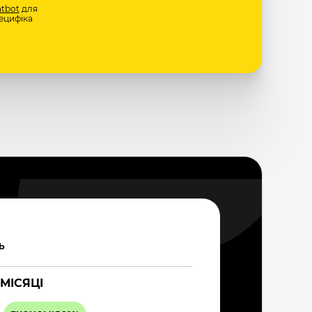
tbot
для
ецифіка
Ь
 МІСЯЦІ