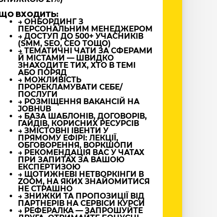
ЩО ВХОДИТЬ:
→ ОНБОРДИНГ З
ПЕРСОНАЛЬНИМ МЕНЕДЖЕРОМ
→ ДОСТУП ДО 500+ УЧАСНИКІВ
(SMM, SEO, CEO ТОЩО)
→ ТЕМАТИЧНІ ЧАТИ ЗА СФЕРАМИ
Й МІСТАМИ — ШВИДКО
ЗНАХОДИТЕ ТИХ, ХТО В ТЕМІ
АБО ПОРЯД
→ МОЖЛИВІСТЬ
ПРОРЕКЛАМУВАТИ СЕБЕ/
ПОСЛУГИ
→ РОЗМІЩЕННЯ ВАКАНСІЙ НА
JOBHUB
→ БАЗА ШАБЛОНІВ, ДОГОВОРІВ,
ГАЙДІВ, КОРИСНИХ РЕСУРСІВ
→ ЗМІСТОВНІ ІВЕНТИ У
ПРЯМОМУ ЕФІРІ: ЛЕКЦІЇ,
ОБГОВОРЕННЯ, ВОРКШОПИ
→ РЕКОМЕНДАЦІЯ ВАС У ЧАТАХ
ПРИ ЗАПИТАХ ЗА ВАШОЮ
ЕКСПЕРТИЗОЮ
→ ЩОТИЖНЕВІ НЕТВОРКІНГИ В
ZOOM, НА ЯКИХ ЗНАЙОМИТИСЯ
НЕ СТРАШНО
→ ЗНИЖКИ ТА ПРОПОЗИЦІЇ ВІД
ПАРТНЕРІВ НА СЕРВІСИ КУРСИ
→ РЕФЕРАЛКА — ЗАПРОШУЙТЕ