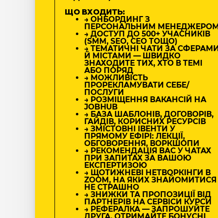
ЩО ВХОДИТЬ:
→ ОНБОРДИНГ З
ПЕРСОНАЛЬНИМ МЕНЕДЖЕРО
→ ДОСТУП ДО 500+ УЧАСНИКІВ
(SMM, SEO, CEO ТОЩО)
→ ТЕМАТИЧНІ ЧАТИ ЗА СФЕРАМ
Й МІСТАМИ — ШВИДКО
ЗНАХОДИТЕ ТИХ, ХТО В ТЕМІ
АБО ПОРЯД
→ МОЖЛИВІСТЬ
ПРОРЕКЛАМУВАТИ СЕБЕ/
ПОСЛУГИ
→ РОЗМІЩЕННЯ ВАКАНСІЙ НА
JOBHUB
→ БАЗА ШАБЛОНІВ, ДОГОВОРІВ,
ГАЙДІВ, КОРИСНИХ РЕСУРСІВ
→ ЗМІСТОВНІ ІВЕНТИ У
ПРЯМОМУ ЕФІРІ: ЛЕКЦІЇ,
ОБГОВОРЕННЯ, ВОРКШОПИ
→ РЕКОМЕНДАЦІЯ ВАС У ЧАТАХ
ПРИ ЗАПИТАХ ЗА ВАШОЮ
ЕКСПЕРТИЗОЮ
→ ЩОТИЖНЕВІ НЕТВОРКІНГИ В
ZOOM, НА ЯКИХ ЗНАЙОМИТИСЯ
НЕ СТРАШНО
→ ЗНИЖКИ ТА ПРОПОЗИЦІЇ ВІД
ПАРТНЕРІВ НА СЕРВІСИ КУРСИ
→ РЕФЕРАЛКА — ЗАПРОШУЙТЕ
ДРУГА, ОТРИМАЙТЕ БОНУСНІ