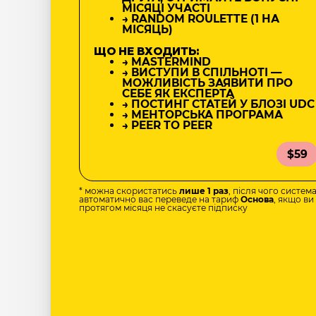
МІСЯЦІ УЧАСТІ
→ RANDOM ROULETTE (1 НА
МІСЯЦЬ)
ЩО НЕ ВХОДИТЬ:
→ MASTERMIND
→ ВИСТУПИ В СПІЛЬНОТІ —
МОЖЛИВІСТЬ ЗАЯВИТИ ПРО
СЕБЕ ЯК ЕКСПЕРТА
→ ПОСТИНГ СТАТЕЙ У БЛОЗІ UDC
→ МЕНТОРСЬКА ПРОГРАМА
→ PEER TO PEER
$59
* можна скористатись
лише 1 раз
, після чого систем
автоматично вас переведе на тариф
Основа
, якщо ви
протягом місяця не скасуєте підписку