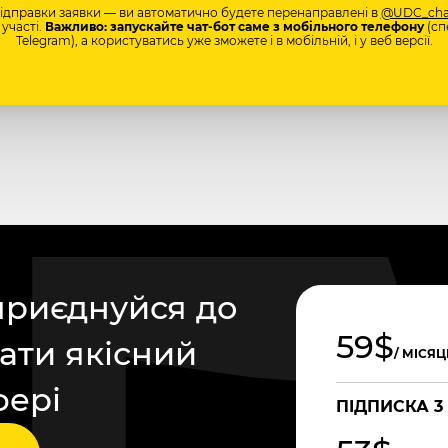
відправки заявки — ви автоматично будете перенаправлені в
@UDC_cha
участі.
Важливо: запускайте чат-бот саме з мобільного телефону
(сп
Telegram), а користуватись уже зможете і в мобільній, і у веб версії.
приєднуйся до
59$
ати якісний
/ МІСЯЦ
фері
ПІДПИСКА 3