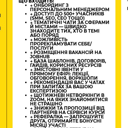
ЩО ВХОДИТЬ:
→ ОНБОРДИНГ З
ПЕРСОНАЛЬНИМ МЕНЕДЖЕРОМ
→ ДОСТУП ДО 500+ УЧАСНИКІВ
М
(SMM, SEO, CEO ТОЩО)
→ ТЕМАТИЧНІ ЧАТИ ЗА СФЕРАМИ
Й МІСТАМИ — ШВИДКО
И
ЗНАХОДИТЕ ТИХ, ХТО В ТЕМІ
АБО ПОРЯД
→ МОЖЛИВІСТЬ
ПРОРЕКЛАМУВАТИ СЕБЕ/
ПОСЛУГИ
→ РОЗМІЩЕННЯ ВАКАНСІЙ НА
JOBHUB
→ БАЗА ШАБЛОНІВ, ДОГОВОРІВ,
ГАЙДІВ, КОРИСНИХ РЕСУРСІВ
→ ЗМІСТОВНІ ІВЕНТИ У
ПРЯМОМУ ЕФІРІ: ЛЕКЦІЇ,
ОБГОВОРЕННЯ, ВОРКШОПИ
→ РЕКОМЕНДАЦІЯ ВАС У ЧАТАХ
ПРИ ЗАПИТАХ ЗА ВАШОЮ
ЕКСПЕРТИЗОЮ
→ ЩОТИЖНЕВІ НЕТВОРКІНГИ В
ZOOM, НА ЯКИХ ЗНАЙОМИТИСЯ
НЕ СТРАШНО
→ ЗНИЖКИ ТА ПРОПОЗИЦІЇ ВІД
ПАРТНЕРІВ НА СЕРВІСИ КУРСИ
→ РЕФЕРАЛКА — ЗАПРОШУЙТЕ
ДРУГА, ОТРИМАЙТЕ БОНУСНІ
МІСЯЦІ УЧАСТІ