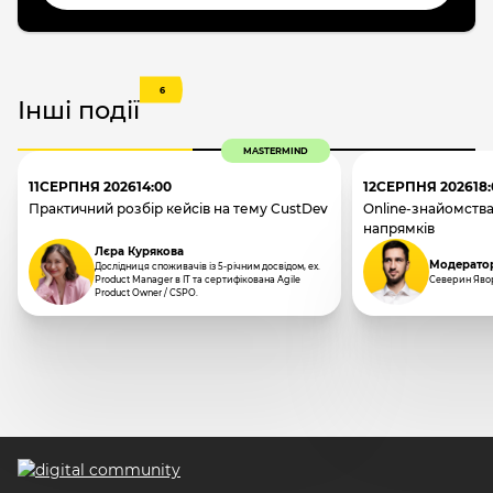
6
Інші події
MASTERMIND
11
СЕРПНЯ 2026
14:00
12
СЕРПНЯ 2026
18
Практичний розбір кейсів на тему CustDev
Online-знайомства
напрямків
Лєра Курякова
Модерато
Дослідниця споживачів із 5-річним досвідом, ex.
Product Manager в IT та сертифікована Agile
Северин Яво
Product Owner / CSPO.