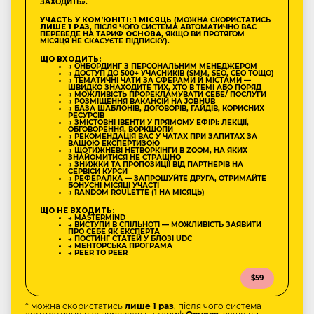
ЗАХОДИТЬ».
УЧАСТЬ У КОМʼЮНІТІ: 1 МІСЯЦЬ
(МОЖНА СКОРИСТАТИСЬ
ЛИШЕ 1 РАЗ
, ПІСЛЯ ЧОГО СИСТЕМА АВТОМАТИЧНО ВАС
ПЕРЕВЕДЕ НА ТАРИФ
ОСНОВА
, ЯКЩО ВИ ПРОТЯГОМ
МІСЯЦЯ НЕ СКАСУЄТЕ ПІДПИСКУ).
ЩО ВХОДИТЬ:
→ ОНБОРДИНГ З ПЕРСОНАЛЬНИМ МЕНЕДЖЕРОМ
→ ДОСТУП ДО 500+ УЧАСНИКІВ (SMM, SEO, CEO ТОЩО)
→ ТЕМАТИЧНІ ЧАТИ ЗА СФЕРАМИ Й МІСТАМИ —
ШВИДКО ЗНАХОДИТЕ ТИХ, ХТО В ТЕМІ АБО ПОРЯД
→ МОЖЛИВІСТЬ ПРОРЕКЛАМУВАТИ СЕБЕ/ ПОСЛУГИ
→ РОЗМІЩЕННЯ ВАКАНСІЙ НА JOBHUB
→ БАЗА ШАБЛОНІВ, ДОГОВОРІВ, ГАЙДІВ, КОРИСНИХ
РЕСУРСІВ
→ ЗМІСТОВНІ ІВЕНТИ У ПРЯМОМУ ЕФІРІ: ЛЕКЦІЇ,
ОБГОВОРЕННЯ, ВОРКШОПИ
→ РЕКОМЕНДАЦІЯ ВАС У ЧАТАХ ПРИ ЗАПИТАХ ЗА
ВАШОЮ ЕКСПЕРТИЗОЮ
→ ЩОТИЖНЕВІ НЕТВОРКІНГИ В ZOOM, НА ЯКИХ
ЗНАЙОМИТИСЯ НЕ СТРАШНО
→ ЗНИЖКИ ТА ПРОПОЗИЦІЇ ВІД ПАРТНЕРІВ НА
СЕРВІСИ КУРСИ
→ РЕФЕРАЛКА — ЗАПРОШУЙТЕ ДРУГА, ОТРИМАЙТЕ
БОНУСНІ МІСЯЦІ УЧАСТІ
→ RANDOM ROULETTE (1 НА МІСЯЦЬ)
ЩО НЕ ВХОДИТЬ:
→ MASTERMIND
→ ВИСТУПИ В СПІЛЬНОТІ — МОЖЛИВІСТЬ ЗАЯВИТИ
ПРО СЕБЕ ЯК ЕКСПЕРТА
→ ПОСТИНГ СТАТЕЙ У БЛОЗІ UDC
→ МЕНТОРСЬКА ПРОГРАМА
→ PEER TO PEER
$59
* можна скористатись
лише 1 раз
, після чого система