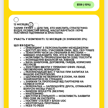
$159 (-10%)
12 МІСЯЦІВ
ТАРИФ
ҐРУНТ
— ДЛЯ ТИХ, ХТО МИСЛИТЬ СТРАТЕГІЧНО:
БУДУЄ ОСОБИСТИЙ БРЕНД, МАСШТАБУЄТЬСЯ І ХОЧЕ
ПОСТІЙНОЇ ПІДТРИМКИ В ЗРОСТАННІ.
УЧАСТЬ У КОМʼЮНІТІ: 12 МІСЯЦІВ
(ЗІ ЗНИЖКОЮ 21%)
ЩО ВХОДИТЬ:
→ ОНБОРДИНГ З ПЕРСОНАЛЬНИМ МЕНЕДЖЕРОМ
→ ДОСТУП ДО 500+ УЧАСНИКІВ (SMM, SEO, CEO ТОЩО)
→ ТЕМАТИЧНІ ЧАТИ ЗА СФЕРАМИ Й МІСТАМИ —
ШВИДКО ЗНАХОДИТЕ ТИХ, ХТО В ТЕМІ АБО ПОРЯД
→ МОЖЛИВІСТЬ ПРОРЕКЛАМУВАТИ СЕБЕ/ ПОСЛУГИ
→ РОЗМІЩЕННЯ ВАКАНСІЙ НА JOBHUB
→ БАЗА ШАБЛОНІВ, ДОГОВОРІВ, ГАЙДІВ, КОРИСНИХ
РЕСУРСІВ
→ ЗМІСТОВНІ ІВЕНТИ У ПРЯМОМУ ЕФІРІ: ЛЕКЦІЇ,
ОБГОВОРЕННЯ, ВОРКШОПИ
→ РЕКОМЕНДАЦІЯ ВАС У ЧАТАХ ПРИ ЗАПИТАХ ЗА
ВАШОЮ ЕКСПЕРТИЗОЮ
→ ЩОТИЖНЕВІ НЕТВОРКІНГИ В ZOOM, НА ЯКИХ
ЗНАЙОМИТИСЯ НЕ СТРАШНО
→ ЗНИЖКИ ТА ПРОПОЗИЦІЇ ВІД ПАРТНЕРІВ НА
СЕРВІСИ КУРСИ
→ РЕФЕРАЛКА — ЗАПРОШУЙТЕ ДРУГА, ОТРИМАЙТЕ
БОНУСНІ МІСЯЦІ УЧАСТІ
→ RANDOM ROULETTE (БЕЗЛІМ)
→ MASTERMIND
→ ВИСТУПИ В СПІЛЬНОТІ — МОЖЛИВІСТЬ ЗАЯВИТИ
ПРО СЕБЕ ЯК ЕКСПЕРТА
→ ПОСТИНГ СТАТЕЙ У БЛОЗІ UDC
→ МЕНТОРСЬКА ПРОГРАМА
→ PEER TO PEER