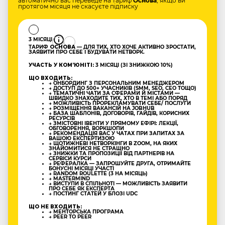
автоматично вас переведе на тариф
Основа
, якщо ви
протягом місяця не скасуєте підписку
3 МІСЯЦІ
ТАРИФ
ОСНОВА
— ДЛЯ ТИХ, ХТО ХОЧЕ АКТИВНО ЗРОСТАТИ,
ЗАЯВИТИ ПРО СЕБЕ І БУДУВАТИ НЕТВОРК.
УЧАСТЬ У КОМʼЮНІТІ:
3 МІСЯЦІ (ЗІ ЗНИЖКОЮ 10%)
ЩО ВХОДИТЬ:
→ ОНБОРДИНГ З ПЕРСОНАЛЬНИМ МЕНЕДЖЕРОМ
→ ДОСТУП ДО 500+ УЧАСНИКІВ (SMM, SEO, CEO ТОЩО)
→ ТЕМАТИЧНІ ЧАТИ ЗА СФЕРАМИ Й МІСТАМИ —
ШВИДКО ЗНАХОДИТЕ ТИХ, ХТО В ТЕМІ АБО ПОРЯД
→ МОЖЛИВІСТЬ ПРОРЕКЛАМУВАТИ СЕБЕ/ ПОСЛУГИ
→ РОЗМІЩЕННЯ ВАКАНСІЙ НА JOBHUB
→ БАЗА ШАБЛОНІВ, ДОГОВОРІВ, ГАЙДІВ, КОРИСНИХ
РЕСУРСІВ
→ ЗМІСТОВНІ ІВЕНТИ У ПРЯМОМУ ЕФІРІ: ЛЕКЦІЇ,
ОБГОВОРЕННЯ, ВОРКШОПИ
→ РЕКОМЕНДАЦІЯ ВАС У ЧАТАХ ПРИ ЗАПИТАХ ЗА
ВАШОЮ ЕКСПЕРТИЗОЮ
→ ЩОТИЖНЕВІ НЕТВОРКІНГИ В ZOOM, НА ЯКИХ
ЗНАЙОМИТИСЯ НЕ СТРАШНО
→ ЗНИЖКИ ТА ПРОПОЗИЦІЇ ВІД ПАРТНЕРІВ НА
СЕРВІСИ КУРСИ
→ РЕФЕРАЛКА — ЗАПРОШУЙТЕ ДРУГА, ОТРИМАЙТЕ
БОНУСНІ МІСЯЦІ УЧАСТІ
→ RANDOM ROULETTE (3 НА МІСЯЦЬ)
→ MASTERMIND
→ ВИСТУПИ В СПІЛЬНОТІ — МОЖЛИВІСТЬ ЗАЯВИТИ
ПРО СЕБЕ ЯК ЕКСПЕРТА
→ ПОСТИНГ СТАТЕЙ У БЛОЗІ UDC
ЩО НЕ ВХОДИТЬ:
→ МЕНТОРСЬКА ПРОГРАМА
→ PEER TO PEER