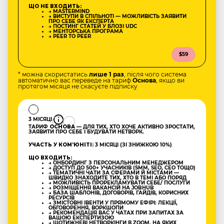
ЩО НЕ ВХОДИТЬ:
→ MASTERMIND
→ ВИСТУПИ В СПІЛЬНОТІ — МОЖЛИВІСТЬ ЗАЯВИТИ
ПРО СЕБЕ ЯК ЕКСПЕРТА
→ ПОСТИНГ СТАТЕЙ У БЛОЗІ UDC
→ МЕНТОРСЬКА ПРОГРАМА
→ PEER TO PEER
$59
* можна скористатись
лише 1 раз
, після чого система
автоматично вас переведе на тариф
Основа
, якщо ви
протягом місяця не скасуєте підписку
3 МІСЯЦІ
ТАРИФ
ОСНОВА
— ДЛЯ ТИХ, ХТО ХОЧЕ АКТИВНО ЗРОСТАТИ,
ЗАЯВИТИ ПРО СЕБЕ І БУДУВАТИ НЕТВОРК.
УЧАСТЬ У КОМʼЮНІТІ:
3 МІСЯЦІ (ЗІ ЗНИЖКОЮ 10%)
ЩО ВХОДИТЬ:
→ ОНБОРДИНГ З ПЕРСОНАЛЬНИМ МЕНЕДЖЕРОМ
→ ДОСТУП ДО 500+ УЧАСНИКІВ (SMM, SEO, CEO ТОЩО)
→ ТЕМАТИЧНІ ЧАТИ ЗА СФЕРАМИ Й МІСТАМИ —
ШВИДКО ЗНАХОДИТЕ ТИХ, ХТО В ТЕМІ АБО ПОРЯД
→ МОЖЛИВІСТЬ ПРОРЕКЛАМУВАТИ СЕБЕ/ ПОСЛУГИ
→ РОЗМІЩЕННЯ ВАКАНСІЙ НА JOBHUB
→ БАЗА ШАБЛОНІВ, ДОГОВОРІВ, ГАЙДІВ, КОРИСНИХ
РЕСУРСІВ
→ ЗМІСТОВНІ ІВЕНТИ У ПРЯМОМУ ЕФІРІ: ЛЕКЦІЇ,
ОБГОВОРЕННЯ, ВОРКШОПИ
→ РЕКОМЕНДАЦІЯ ВАС У ЧАТАХ ПРИ ЗАПИТАХ ЗА
ВАШОЮ ЕКСПЕРТИЗОЮ
→ ЩОТИЖНЕВІ НЕТВОРКІНГИ В ZOOM, НА ЯКИХ