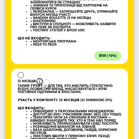
ЗНАЙОМИТИСЯ НЕ СТРАШНО
→ ЗНИЖКИ ТА ПРОПОЗИЦІЇ ВІД ПАРТНЕРІВ НА
СЕРВІСИ КУРСИ
→ РЕФЕРАЛКА — ЗАПРОШУЙТЕ ДРУГА, ОТРИМАЙТЕ
БОНУСНІ МІСЯЦІ УЧАСТІ
→ RANDOM ROULETTE (3 НА МІСЯЦЬ)
→ MASTERMIND
→ ВИСТУПИ В СПІЛЬНОТІ — МОЖЛИВІСТЬ ЗАЯВИТИ
ПРО СЕБЕ ЯК ЕКСПЕРТА
→ ПОСТИНГ СТАТЕЙ У БЛОЗІ UDC
ЩО НЕ ВХОДИТЬ:
→ МЕНТОРСЬКА ПРОГРАМА
→ PEER TO PEER
$159 (-10%)
12 МІСЯЦІВ
ТАРИФ
ҐРУНТ
— ДЛЯ ТИХ, ХТО МИСЛИТЬ СТРАТЕГІЧНО:
БУДУЄ ОСОБИСТИЙ БРЕНД, МАСШТАБУЄТЬСЯ І ХОЧЕ
ПОСТІЙНОЇ ПІДТРИМКИ В ЗРОСТАННІ.
УЧАСТЬ У КОМʼЮНІТІ: 12 МІСЯЦІВ
(ЗІ ЗНИЖКОЮ 21%)
ЩО ВХОДИТЬ:
→ ОНБОРДИНГ З ПЕРСОНАЛЬНИМ МЕНЕДЖЕРОМ
→ ДОСТУП ДО 500+ УЧАСНИКІВ (SMM, SEO, CEO ТОЩО)
→ ТЕМАТИЧНІ ЧАТИ ЗА СФЕРАМИ Й МІСТАМИ —
ШВИДКО ЗНАХОДИТЕ ТИХ, ХТО В ТЕМІ АБО ПОРЯД
→ МОЖЛИВІСТЬ ПРОРЕКЛАМУВАТИ СЕБЕ/ ПОСЛУГИ
→ РОЗМІЩЕННЯ ВАКАНСІЙ НА JOBHUB
→ БАЗА ШАБЛОНІВ, ДОГОВОРІВ, ГАЙДІВ, КОРИСНИХ
РЕСУРСІВ
→ ЗМІСТОВНІ ІВЕНТИ У ПРЯМОМУ ЕФІРІ: ЛЕКЦІЇ,