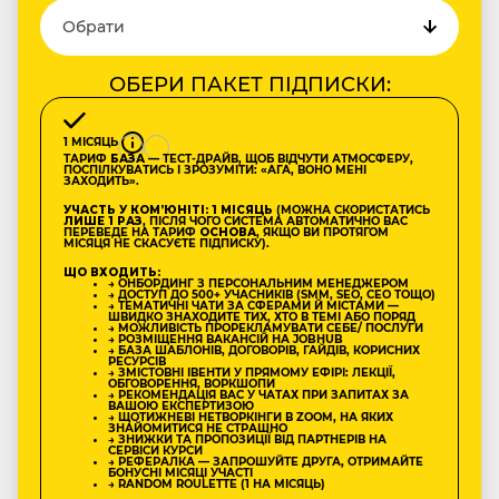
ОБЕРИ ПАКЕТ ПІДПИСКИ:
1 МІСЯЦЬ
ТАРИФ
БАЗА
— ТЕСТ-ДРАЙВ, ЩОБ ВІДЧУТИ АТМОСФЕРУ,
ПОСПІЛКУВАТИСЬ І ЗРОЗУМІТИ: «АГА, ВОНО МЕНІ
ЗАХОДИТЬ».
УЧАСТЬ У КОМʼЮНІТІ: 1 МІСЯЦЬ
(МОЖНА СКОРИСТАТИСЬ
ЛИШЕ 1 РАЗ
, ПІСЛЯ ЧОГО СИСТЕМА АВТОМАТИЧНО ВАС
ПЕРЕВЕДЕ НА ТАРИФ
ОСНОВА
, ЯКЩО ВИ ПРОТЯГОМ
МІСЯЦЯ НЕ СКАСУЄТЕ ПІДПИСКУ).
ЩО ВХОДИТЬ:
→ ОНБОРДИНГ З ПЕРСОНАЛЬНИМ МЕНЕДЖЕРОМ
→ ДОСТУП ДО 500+ УЧАСНИКІВ (SMM, SEO, CEO ТОЩО)
→ ТЕМАТИЧНІ ЧАТИ ЗА СФЕРАМИ Й МІСТАМИ —
ШВИДКО ЗНАХОДИТЕ ТИХ, ХТО В ТЕМІ АБО ПОРЯД
→ МОЖЛИВІСТЬ ПРОРЕКЛАМУВАТИ СЕБЕ/ ПОСЛУГИ
→ РОЗМІЩЕННЯ ВАКАНСІЙ НА JOBHUB
→ БАЗА ШАБЛОНІВ, ДОГОВОРІВ, ГАЙДІВ, КОРИСНИХ
РЕСУРСІВ
→ ЗМІСТОВНІ ІВЕНТИ У ПРЯМОМУ ЕФІРІ: ЛЕКЦІЇ,
ОБГОВОРЕННЯ, ВОРКШОПИ
→ РЕКОМЕНДАЦІЯ ВАС У ЧАТАХ ПРИ ЗАПИТАХ ЗА
ВАШОЮ ЕКСПЕРТИЗОЮ
→ ЩОТИЖНЕВІ НЕТВОРКІНГИ В ZOOM, НА ЯКИХ
ЗНАЙОМИТИСЯ НЕ СТРАШНО
→ ЗНИЖКИ ТА ПРОПОЗИЦІЇ ВІД ПАРТНЕРІВ НА
СЕРВІСИ КУРСИ
→ РЕФЕРАЛКА — ЗАПРОШУЙТЕ ДРУГА, ОТРИМАЙТЕ
БОНУСНІ МІСЯЦІ УЧАСТІ
→ RANDOM ROULETTE (1 НА МІСЯЦЬ)