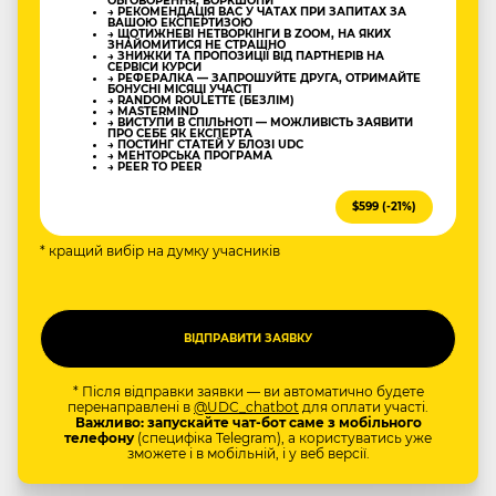
ОБГОВОРЕННЯ, ВОРКШОПИ
→ РЕКОМЕНДАЦІЯ ВАС У ЧАТАХ ПРИ ЗАПИТАХ ЗА
ВАШОЮ ЕКСПЕРТИЗОЮ
→ ЩОТИЖНЕВІ НЕТВОРКІНГИ В ZOOM, НА ЯКИХ
ЗНАЙОМИТИСЯ НЕ СТРАШНО
→ ЗНИЖКИ ТА ПРОПОЗИЦІЇ ВІД ПАРТНЕРІВ НА
СЕРВІСИ КУРСИ
→ РЕФЕРАЛКА — ЗАПРОШУЙТЕ ДРУГА, ОТРИМАЙТЕ
БОНУСНІ МІСЯЦІ УЧАСТІ
→ RANDOM ROULETTE (БЕЗЛІМ)
→ MASTERMIND
→ ВИСТУПИ В СПІЛЬНОТІ — МОЖЛИВІСТЬ ЗАЯВИТИ
ПРО СЕБЕ ЯК ЕКСПЕРТА
→ ПОСТИНГ СТАТЕЙ У БЛОЗІ UDC
→ МЕНТОРСЬКА ПРОГРАМА
→ PEER TO PEER
$599 (-21%)
* кращий вибір на думку учасників
* Після відправки заявки — ви автоматично будете
перенаправлені в
@UDC_chatbot
для оплати участі.
Важливо: запускайте чат-бот саме з мобільного
телефону
(специфіка Telegram), а користуватись уже
зможете і в мобільній, і у веб версії.