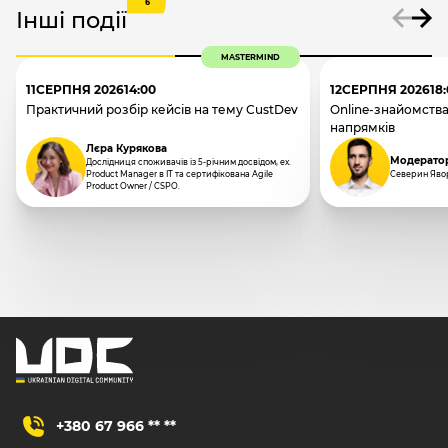
6
Інші події
MASTERMIND
11
СЕРПНЯ 2026
14:00
12
СЕРПНЯ 2026
18
Практичний розбір кейсів на тему CustDev
Online-знайомства
напрямків
Лєра Курякова
Модерато
Дослідниця споживачів із 5-річним досвідом, ex.
Product Manager в IT та сертифікована Agile
Северин Яво
Product Owner / CSPO.
+380 67 966 ** **