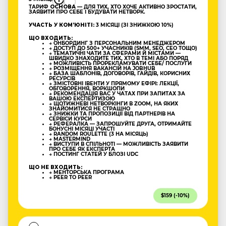
ТАРИФ
ОСНОВА
— ДЛЯ ТИХ, ХТО ХОЧЕ АКТИВНО ЗРОСТАТИ,
ЗАЯВИТИ ПРО СЕБЕ І БУДУВАТИ НЕТВОРК.
УЧАСТЬ У КОМʼЮНІТІ:
3 МІСЯЦІ (ЗІ ЗНИЖКОЮ 10%)
ЩО ВХОДИТЬ:
→ ОНБОРДИНГ З ПЕРСОНАЛЬНИМ МЕНЕДЖЕРОМ
→ ДОСТУП ДО 500+ УЧАСНИКІВ (SMM, SEO, CEO ТОЩО)
→ ТЕМАТИЧНІ ЧАТИ ЗА СФЕРАМИ Й МІСТАМИ —
ШВИДКО ЗНАХОДИТЕ ТИХ, ХТО В ТЕМІ АБО ПОРЯД
→ МОЖЛИВІСТЬ ПРОРЕКЛАМУВАТИ СЕБЕ/ ПОСЛУГИ
→ РОЗМІЩЕННЯ ВАКАНСІЙ НА JOBHUB
→ БАЗА ШАБЛОНІВ, ДОГОВОРІВ, ГАЙДІВ, КОРИСНИХ
РЕСУРСІВ
→ ЗМІСТОВНІ ІВЕНТИ У ПРЯМОМУ ЕФІРІ: ЛЕКЦІЇ,
ОБГОВОРЕННЯ, ВОРКШОПИ
→ РЕКОМЕНДАЦІЯ ВАС У ЧАТАХ ПРИ ЗАПИТАХ ЗА
ВАШОЮ ЕКСПЕРТИЗОЮ
→ ЩОТИЖНЕВІ НЕТВОРКІНГИ В ZOOM, НА ЯКИХ
ЗНАЙОМИТИСЯ НЕ СТРАШНО
→ ЗНИЖКИ ТА ПРОПОЗИЦІЇ ВІД ПАРТНЕРІВ НА
СЕРВІСИ КУРСИ
→ РЕФЕРАЛКА — ЗАПРОШУЙТЕ ДРУГА, ОТРИМАЙТЕ
БОНУСНІ МІСЯЦІ УЧАСТІ
→ RANDOM ROULETTE (3 НА МІСЯЦЬ)
→ MASTERMIND
→ ВИСТУПИ В СПІЛЬНОТІ — МОЖЛИВІСТЬ ЗАЯВИТИ
ПРО СЕБЕ ЯК ЕКСПЕРТА
→ ПОСТИНГ СТАТЕЙ У БЛОЗІ UDC
ЩО НЕ ВХОДИТЬ:
→ МЕНТОРСЬКА ПРОГРАМА
→ PEER TO PEER
$159 (-10%)