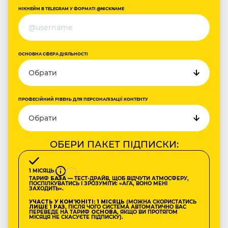
НІКНЕЙМ В TELEGRAM У ФОРМАТІ @NICKNAME
ОСНОВНА СФЕРА ДІЯЛЬНОСТІ
ПРОФЕСІЙНИЙ РІВЕНЬ ДЛЯ ПЕРСОНАЛІЗАЦІЇ КОНТЕНТУ
ОБЕРИ ПАКЕТ ПІДПИСКИ:
1 МІСЯЦЬ
ТАРИФ
БАЗА
— ТЕСТ-ДРАЙВ, ЩОБ ВІДЧУТИ АТМОСФЕРУ,
ПОСПІЛКУВАТИСЬ І ЗРОЗУМІТИ: «АГА, ВОНО МЕНІ
ЗАХОДИТЬ».
УЧАСТЬ У КОМʼЮНІТІ: 1 МІСЯЦЬ
(МОЖНА СКОРИСТАТИСЬ
ЛИШЕ 1 РАЗ
, ПІСЛЯ ЧОГО СИСТЕМА АВТОМАТИЧНО ВАС
ПЕРЕВЕДЕ НА ТАРИФ
ОСНОВА
, ЯКЩО ВИ ПРОТЯГОМ
МІСЯЦЯ НЕ СКАСУЄТЕ ПІДПИСКУ).