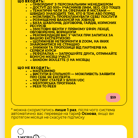
ЩО ВХОДИТЬ:
→ ОНБОРДИНГ З ПЕРСОНАЛЬНИМ МЕНЕДЖЕРОМ
→ ДОСТУП ДО 500+ УЧАСНИКІВ (SMM, SEO, CEO ТОЩО)
→ ТЕМАТИЧНІ ЧАТИ ЗА СФЕРАМИ Й МІСТАМИ —
ШВИДКО ЗНАХОДИТЕ ТИХ, ХТО В ТЕМІ АБО ПОРЯД
→ МОЖЛИВІСТЬ ПРОРЕКЛАМУВАТИ СЕБЕ/ ПОСЛУГИ
→ РОЗМІЩЕННЯ ВАКАНСІЙ НА JOBHUB
→ БАЗА ШАБЛОНІВ, ДОГОВОРІВ, ГАЙДІВ, КОРИСНИХ
РЕСУРСІВ
→ ЗМІСТОВНІ ІВЕНТИ У ПРЯМОМУ ЕФІРІ: ЛЕКЦІЇ,
ОБГОВОРЕННЯ, ВОРКШОПИ
→ РЕКОМЕНДАЦІЯ ВАС У ЧАТАХ ПРИ ЗАПИТАХ ЗА
ВАШОЮ ЕКСПЕРТИЗОЮ
→ ЩОТИЖНЕВІ НЕТВОРКІНГИ В ZOOM, НА ЯКИХ
ЗНАЙОМИТИСЯ НЕ СТРАШНО
→ ЗНИЖКИ ТА ПРОПОЗИЦІЇ ВІД ПАРТНЕРІВ НА
СЕРВІСИ КУРСИ
→ РЕФЕРАЛКА — ЗАПРОШУЙТЕ ДРУГА, ОТРИМАЙТЕ
БОНУСНІ МІСЯЦІ УЧАСТІ
→ RANDOM ROULETTE (1 НА МІСЯЦЬ)
ЩО НЕ ВХОДИТЬ:
→ MASTERMIND
→ ВИСТУПИ В СПІЛЬНОТІ — МОЖЛИВІСТЬ ЗАЯВИТИ
ПРО СЕБЕ ЯК ЕКСПЕРТА
→ ПОСТИНГ СТАТЕЙ У БЛОЗІ UDC
→ МЕНТОРСЬКА ПРОГРАМА
→ PEER TO PEER
$59
* можна скористатись
лише 1 раз
, після чого система
автоматично вас переведе на тариф
Основа
, якщо ви
протягом місяця не скасуєте підписку
3 МІСЯЦІ