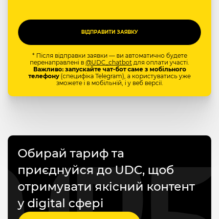
* Після відправки заявки — ви автоматично будете
перенаправлені в
@UDC_chatbot
для оплати участі.
Важливо: запускайте чат-бот саме з мобільного
телефону
(специфіка Telegram), а користуватись уже
зможете і в мобільній, і у веб версії.
Обирай тариф та
приєднуйся до UDC, щоб
отримувати якісний контент
у digital сфері