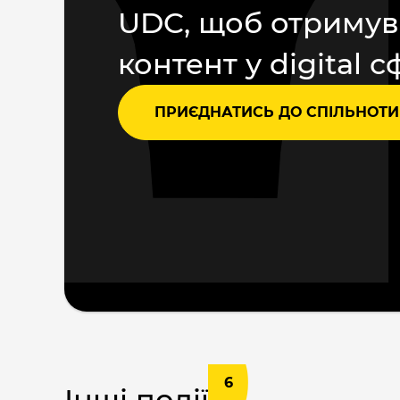
UDC, щоб отримув
контент у digital с
ПРИЄДНАТИСЬ ДО СПІЛЬНОТИ
6
Інші події