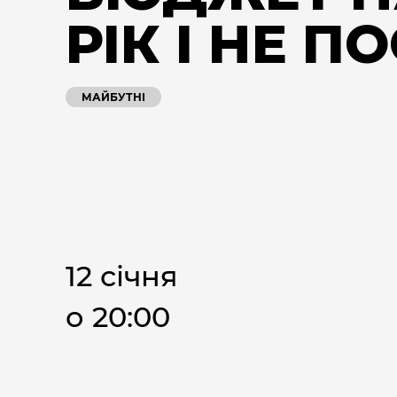
РІК І НЕ П
МАЙБУТНІ
12 січня
о 20:00