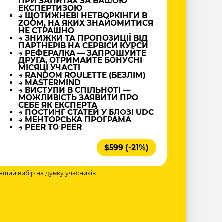
ПРИ ЗАПИТАХ ЗА ВАШОЮ
ЕКСПЕРТИЗОЮ
→ ЩОТИЖНЕВІ НЕТВОРКІНГИ В
ZOOM, НА ЯКИХ ЗНАЙОМИТИСЯ
НЕ СТРАШНО
→ ЗНИЖКИ ТА ПРОПОЗИЦІЇ ВІД
ПАРТНЕРІВ НА СЕРВІСИ КУРСИ
→ РЕФЕРАЛКА — ЗАПРОШУЙТЕ
ДРУГА, ОТРИМАЙТЕ БОНУСНІ
МІСЯЦІ УЧАСТІ
→ RANDOM ROULETTE (БЕЗЛІМ)
→ MASTERMIND
→ ВИСТУПИ В СПІЛЬНОТІ —
МОЖЛИВІСТЬ ЗАЯВИТИ ПРО
СЕБЕ ЯК ЕКСПЕРТА
→ ПОСТИНГ СТАТЕЙ У БЛОЗІ UDC
→ МЕНТОРСЬКА ПРОГРАМА
→ PEER TO PEER
$599 (-21%)
ращий вибір на думку учасників