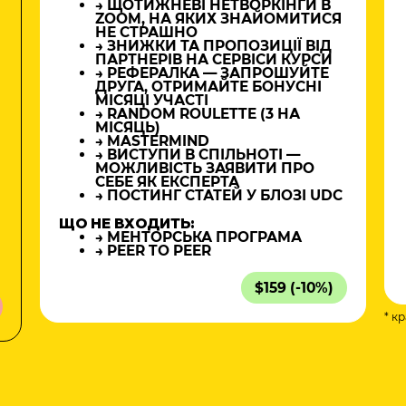
→ ЩОТИЖНЕВІ НЕТВОРКІНГИ В
ZOOM, НА ЯКИХ ЗНАЙОМИТИСЯ
НЕ СТРАШНО
→ ЗНИЖКИ ТА ПРОПОЗИЦІЇ ВІД
ПАРТНЕРІВ НА СЕРВІСИ КУРСИ
→ РЕФЕРАЛКА — ЗАПРОШУЙТЕ
ДРУГА, ОТРИМАЙТЕ БОНУСНІ
МІСЯЦІ УЧАСТІ
→ RANDOM ROULETTE (3 НА
МІСЯЦЬ)
→ MASTERMIND
→ ВИСТУПИ В СПІЛЬНОТІ —
МОЖЛИВІСТЬ ЗАЯВИТИ ПРО
СЕБЕ ЯК ЕКСПЕРТА
→ ПОСТИНГ СТАТЕЙ У БЛОЗІ UDC
ЩО НЕ ВХОДИТЬ:
→ МЕНТОРСЬКА ПРОГРАМА
→ PEER TO PEER
$159 (-10%)
* к
а