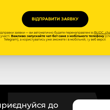
відправки заявки — ви автоматично будете перенаправлені в
@UDC_cha
участі.
Важливо: запускайте чат-бот саме з мобільного телефону
(сп
Telegram), а користуватись уже зможете і в мобільній, і у веб версії.
приєднуйся до