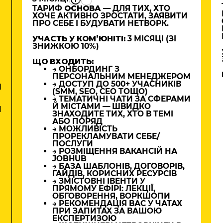
ТАРИФ
ОСНОВА
— ДЛЯ ТИХ, ХТО
ХОЧЕ АКТИВНО ЗРОСТАТИ, ЗАЯВИТИ
ПРО СЕБЕ І БУДУВАТИ НЕТВОРК.
УЧАСТЬ У КОМʼЮНІТІ:
3 МІСЯЦІ (ЗІ
ЗНИЖКОЮ 10%)
ЩО ВХОДИТЬ:
→ ОНБОРДИНГ З
ПЕРСОНАЛЬНИМ МЕНЕДЖЕРОМ
→ ДОСТУП ДО 500+ УЧАСНИКІВ
М
(SMM, SEO, CEO ТОЩО)
→ ТЕМАТИЧНІ ЧАТИ ЗА СФЕРАМИ
Й МІСТАМИ — ШВИДКО
И
ЗНАХОДИТЕ ТИХ, ХТО В ТЕМІ
АБО ПОРЯД
→ МОЖЛИВІСТЬ
ПРОРЕКЛАМУВАТИ СЕБЕ/
ПОСЛУГИ
→ РОЗМІЩЕННЯ ВАКАНСІЙ НА
JOBHUB
→ БАЗА ШАБЛОНІВ, ДОГОВОРІВ,
ГАЙДІВ, КОРИСНИХ РЕСУРСІВ
→ ЗМІСТОВНІ ІВЕНТИ У
ПРЯМОМУ ЕФІРІ: ЛЕКЦІЇ,
ОБГОВОРЕННЯ, ВОРКШОПИ
→ РЕКОМЕНДАЦІЯ ВАС У ЧАТАХ
ПРИ ЗАПИТАХ ЗА ВАШОЮ
ЕКСПЕРТИЗОЮ