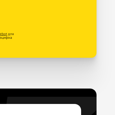
tbot
для
ецифіка