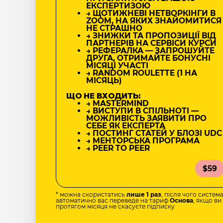
ЕКСПЕРТИЗОЮ
→ ЩОТИЖНЕВІ НЕТВОРКІНГИ В
ZOOM, НА ЯКИХ ЗНАЙОМИТИСЯ
НЕ СТРАШНО
→ ЗНИЖКИ ТА ПРОПОЗИЦІЇ ВІД
ПАРТНЕРІВ НА СЕРВІСИ КУРСИ
→ РЕФЕРАЛКА — ЗАПРОШУЙТЕ
ДРУГА, ОТРИМАЙТЕ БОНУСНІ
МІСЯЦІ УЧАСТІ
→ RANDOM ROULETTE (1 НА
МІСЯЦЬ)
ЩО НЕ ВХОДИТЬ:
→ MASTERMIND
→ ВИСТУПИ В СПІЛЬНОТІ —
МОЖЛИВІСТЬ ЗАЯВИТИ ПРО
СЕБЕ ЯК ЕКСПЕРТА
→ ПОСТИНГ СТАТЕЙ У БЛОЗІ UDC
→ МЕНТОРСЬКА ПРОГРАМА
→ PEER TO PEER
$59
* можна скористатись
лише 1 раз
, після чого систем
автоматично вас переведе на тариф
Основа
, якщо ви
протягом місяця не скасуєте підписку