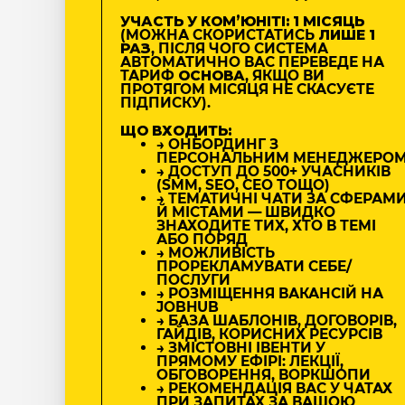
УЧАСТЬ У КОМʼЮНІТІ: 1 МІСЯЦЬ
(МОЖНА СКОРИСТАТИСЬ
ЛИШЕ 1
РАЗ
, ПІСЛЯ ЧОГО СИСТЕМА
АВТОМАТИЧНО ВАС ПЕРЕВЕДЕ НА
ТАРИФ
ОСНОВА
, ЯКЩО ВИ
ПРОТЯГОМ МІСЯЦЯ НЕ СКАСУЄТЕ
ПІДПИСКУ).
ЩО ВХОДИТЬ:
→ ОНБОРДИНГ З
ПЕРСОНАЛЬНИМ МЕНЕДЖЕРО
→ ДОСТУП ДО 500+ УЧАСНИКІВ
(SMM, SEO, CEO ТОЩО)
→ ТЕМАТИЧНІ ЧАТИ ЗА СФЕРАМ
Й МІСТАМИ — ШВИДКО
ЗНАХОДИТЕ ТИХ, ХТО В ТЕМІ
АБО ПОРЯД
→ МОЖЛИВІСТЬ
ПРОРЕКЛАМУВАТИ СЕБЕ/
ПОСЛУГИ
→ РОЗМІЩЕННЯ ВАКАНСІЙ НА
JOBHUB
→ БАЗА ШАБЛОНІВ, ДОГОВОРІВ,
ГАЙДІВ, КОРИСНИХ РЕСУРСІВ
→ ЗМІСТОВНІ ІВЕНТИ У
ПРЯМОМУ ЕФІРІ: ЛЕКЦІЇ,
ОБГОВОРЕННЯ, ВОРКШОПИ
→ РЕКОМЕНДАЦІЯ ВАС У ЧАТАХ
ПРИ ЗАПИТАХ ЗА ВАШОЮ