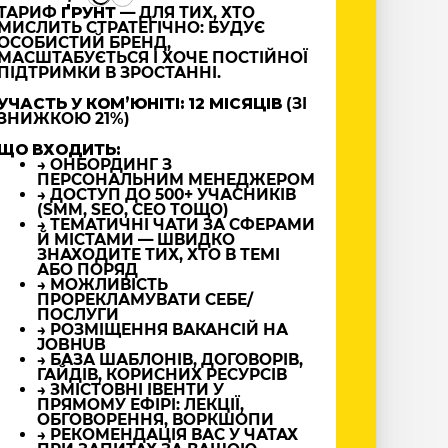
ТАРИФ
ҐРУНТ
— ДЛЯ ТИХ, ХТО
МИСЛИТЬ СТРАТЕГІЧНО: БУДУЄ
ОСОБИСТИЙ БРЕНД,
МАСШТАБУЄТЬСЯ І ХОЧЕ ПОСТІЙНОЇ
ПІДТРИМКИ В ЗРОСТАННІ.
УЧАСТЬ У КОМʼЮНІТІ: 12 МІСЯЦІВ
(ЗІ
ЗНИЖКОЮ 21%)
ЩО ВХОДИТЬ:
→ ОНБОРДИНГ З
ПЕРСОНАЛЬНИМ МЕНЕДЖЕРОМ
→ ДОСТУП ДО 500+ УЧАСНИКІВ
(SMM, SEO, CEO ТОЩО)
→ ТЕМАТИЧНІ ЧАТИ ЗА СФЕРАМИ
Й МІСТАМИ — ШВИДКО
ЗНАХОДИТЕ ТИХ, ХТО В ТЕМІ
АБО ПОРЯД
→ МОЖЛИВІСТЬ
ПРОРЕКЛАМУВАТИ СЕБЕ/
ПОСЛУГИ
→ РОЗМІЩЕННЯ ВАКАНСІЙ НА
JOBHUB
→ БАЗА ШАБЛОНІВ, ДОГОВОРІВ,
ГАЙДІВ, КОРИСНИХ РЕСУРСІВ
→ ЗМІСТОВНІ ІВЕНТИ У
ПРЯМОМУ ЕФІРІ: ЛЕКЦІЇ,
ОБГОВОРЕННЯ, ВОРКШОПИ
→ РЕКОМЕНДАЦІЯ ВАС У ЧАТАХ