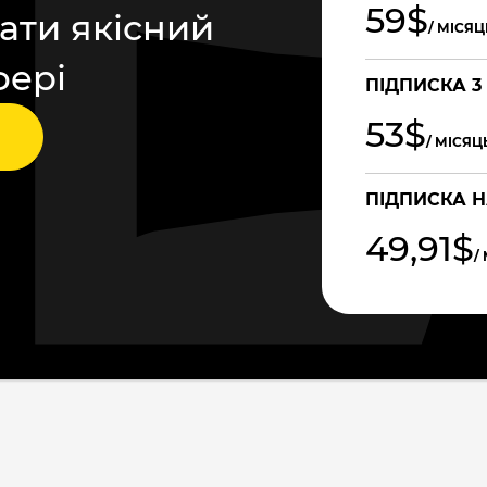
59$
ати якісний
/ МІСЯЦ
фері
ПІДПИСКА 3
53$
/ МІСЯЦ
ПІДПИСКА Н
49,91$
/