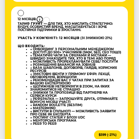
12 МІСЯЦІВ
ТАРИФ
ҐРУНТ
— ДЛЯ ТИХ, ХТО МИСЛИТЬ СТРАТЕГІЧНО:
БУДУЄ ОСОБИСТИЙ БРЕНД, МАСШТАБУЄТЬСЯ І ХОЧЕ
ПОСТІЙНОЇ ПІДТРИМКИ В ЗРОСТАННІ.
УЧАСТЬ У КОМʼЮНІТІ: 12 МІСЯЦІВ
(ЗІ ЗНИЖКОЮ 21%)
ЩО ВХОДИТЬ:
→ ОНБОРДИНГ З ПЕРСОНАЛЬНИМ МЕНЕДЖЕРОМ
→ ДОСТУП ДО 500+ УЧАСНИКІВ (SMM, SEO, CEO ТОЩО)
→ ТЕМАТИЧНІ ЧАТИ ЗА СФЕРАМИ Й МІСТАМИ —
ШВИДКО ЗНАХОДИТЕ ТИХ, ХТО В ТЕМІ АБО ПОРЯД
→ МОЖЛИВІСТЬ ПРОРЕКЛАМУВАТИ СЕБЕ/ ПОСЛУГИ
→ РОЗМІЩЕННЯ ВАКАНСІЙ НА JOBHUB
→ БАЗА ШАБЛОНІВ, ДОГОВОРІВ, ГАЙДІВ, КОРИСНИХ
РЕСУРСІВ
→ ЗМІСТОВНІ ІВЕНТИ У ПРЯМОМУ ЕФІРІ: ЛЕКЦІЇ,
ОБГОВОРЕННЯ, ВОРКШОПИ
→ РЕКОМЕНДАЦІЯ ВАС У ЧАТАХ ПРИ ЗАПИТАХ ЗА
ВАШОЮ ЕКСПЕРТИЗОЮ
→ ЩОТИЖНЕВІ НЕТВОРКІНГИ В ZOOM, НА ЯКИХ
ЗНАЙОМИТИСЯ НЕ СТРАШНО
→ ЗНИЖКИ ТА ПРОПОЗИЦІЇ ВІД ПАРТНЕРІВ НА
СЕРВІСИ КУРСИ
→ РЕФЕРАЛКА — ЗАПРОШУЙТЕ ДРУГА, ОТРИМАЙТЕ
БОНУСНІ МІСЯЦІ УЧАСТІ
→ RANDOM ROULETTE (БЕЗЛІМ)
→ MASTERMIND
→ ВИСТУПИ В СПІЛЬНОТІ — МОЖЛИВІСТЬ ЗАЯВИТИ
ПРО СЕБЕ ЯК ЕКСПЕРТА
→ ПОСТИНГ СТАТЕЙ У БЛОЗІ UDC
→ МЕНТОРСЬКА ПРОГРАМА
→ PEER TO PEER
$599 (-21%)