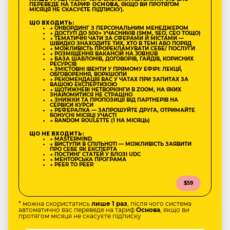
ПЕРЕВЕДЕ НА ТАРИФ
ОСНОВА
, ЯКЩО ВИ ПРОТЯГОМ
МІСЯЦЯ НЕ СКАСУЄТЕ ПІДПИСКУ).
ЩО ВХОДИТЬ:
→ ОНБОРДИНГ З ПЕРСОНАЛЬНИМ МЕНЕДЖЕРОМ
→ ДОСТУП ДО 500+ УЧАСНИКІВ (SMM, SEO, CEO ТОЩО)
→ ТЕМАТИЧНІ ЧАТИ ЗА СФЕРАМИ Й МІСТАМИ —
ШВИДКО ЗНАХОДИТЕ ТИХ, ХТО В ТЕМІ АБО ПОРЯД
→ МОЖЛИВІСТЬ ПРОРЕКЛАМУВАТИ СЕБЕ/ ПОСЛУГИ
→ РОЗМІЩЕННЯ ВАКАНСІЙ НА JOBHUB
→ БАЗА ШАБЛОНІВ, ДОГОВОРІВ, ГАЙДІВ, КОРИСНИХ
РЕСУРСІВ
→ ЗМІСТОВНІ ІВЕНТИ У ПРЯМОМУ ЕФІРІ: ЛЕКЦІЇ,
ОБГОВОРЕННЯ, ВОРКШОПИ
→ РЕКОМЕНДАЦІЯ ВАС У ЧАТАХ ПРИ ЗАПИТАХ ЗА
ВАШОЮ ЕКСПЕРТИЗОЮ
→ ЩОТИЖНЕВІ НЕТВОРКІНГИ В ZOOM, НА ЯКИХ
ЗНАЙОМИТИСЯ НЕ СТРАШНО
→ ЗНИЖКИ ТА ПРОПОЗИЦІЇ ВІД ПАРТНЕРІВ НА
СЕРВІСИ КУРСИ
→ РЕФЕРАЛКА — ЗАПРОШУЙТЕ ДРУГА, ОТРИМАЙТЕ
БОНУСНІ МІСЯЦІ УЧАСТІ
→ RANDOM ROULETTE (1 НА МІСЯЦЬ)
ЩО НЕ ВХОДИТЬ:
→ MASTERMIND
→ ВИСТУПИ В СПІЛЬНОТІ — МОЖЛИВІСТЬ ЗАЯВИТИ
ПРО СЕБЕ ЯК ЕКСПЕРТА
→ ПОСТИНГ СТАТЕЙ У БЛОЗІ UDC
→ МЕНТОРСЬКА ПРОГРАМА
→ PEER TO PEER
$59
* можна скористатись
лише 1 раз
, після чого система
автоматично вас переведе на тариф
Основа
, якщо ви
протягом місяця не скасуєте підписку