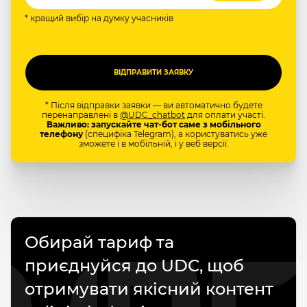
* кращий вибір на думку учасників
* Після відправки заявки — ви автоматично будете
перенаправлені в
@UDC_chatbot
для оплати участі.
Важливо: запускайте чат-бот саме з мобільного
телефону
(специфіка Telegram), а користуватись уже
зможете і в мобільній, і у веб версії.
Обирай тариф та
приєднуйся до UDC, щоб
отримувати якісний контент