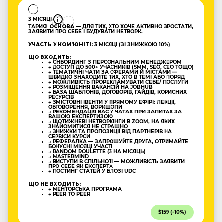
3 МІСЯЦІ
ТАРИФ
ОСНОВА
— ДЛЯ ТИХ, ХТО ХОЧЕ АКТИВНО ЗРОСТАТИ,
ЗАЯВИТИ ПРО СЕБЕ І БУДУВАТИ НЕТВОРК.
УЧАСТЬ У КОМʼЮНІТІ:
3 МІСЯЦІ (ЗІ ЗНИЖКОЮ 10%)
ЩО ВХОДИТЬ:
→ ОНБОРДИНГ З ПЕРСОНАЛЬНИМ МЕНЕДЖЕРОМ
→ ДОСТУП ДО 500+ УЧАСНИКІВ (SMM, SEO, CEO ТОЩО)
→ ТЕМАТИЧНІ ЧАТИ ЗА СФЕРАМИ Й МІСТАМИ —
ШВИДКО ЗНАХОДИТЕ ТИХ, ХТО В ТЕМІ АБО ПОРЯД
→ МОЖЛИВІСТЬ ПРОРЕКЛАМУВАТИ СЕБЕ/ ПОСЛУГИ
→ РОЗМІЩЕННЯ ВАКАНСІЙ НА JOBHUB
→ БАЗА ШАБЛОНІВ, ДОГОВОРІВ, ГАЙДІВ, КОРИСНИХ
РЕСУРСІВ
→ ЗМІСТОВНІ ІВЕНТИ У ПРЯМОМУ ЕФІРІ: ЛЕКЦІЇ,
ОБГОВОРЕННЯ, ВОРКШОПИ
→ РЕКОМЕНДАЦІЯ ВАС У ЧАТАХ ПРИ ЗАПИТАХ ЗА
ВАШОЮ ЕКСПЕРТИЗОЮ
→ ЩОТИЖНЕВІ НЕТВОРКІНГИ В ZOOM, НА ЯКИХ
ЗНАЙОМИТИСЯ НЕ СТРАШНО
→ ЗНИЖКИ ТА ПРОПОЗИЦІЇ ВІД ПАРТНЕРІВ НА
СЕРВІСИ КУРСИ
→ РЕФЕРАЛКА — ЗАПРОШУЙТЕ ДРУГА, ОТРИМАЙТЕ
БОНУСНІ МІСЯЦІ УЧАСТІ
→ RANDOM ROULETTE (3 НА МІСЯЦЬ)
→ MASTERMIND
→ ВИСТУПИ В СПІЛЬНОТІ — МОЖЛИВІСТЬ ЗАЯВИТИ
ПРО СЕБЕ ЯК ЕКСПЕРТА
→ ПОСТИНГ СТАТЕЙ У БЛОЗІ UDC
ЩО НЕ ВХОДИТЬ:
→ МЕНТОРСЬКА ПРОГРАМА
→ PEER TO PEER
$159 (-10%)