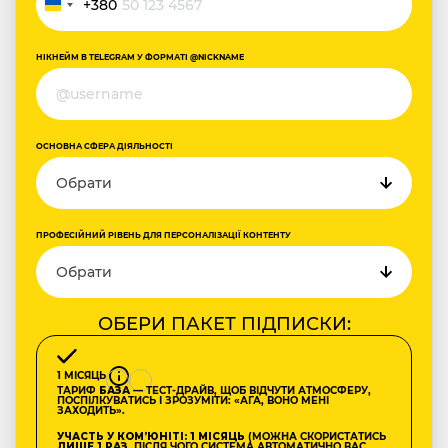
+380
Україна
+380
НІКНЕЙМ В TELEGRAM У ФОРМАТІ @NICKNAME
ОСНОВНА СФЕРА ДІЯЛЬНОСТІ
ПРОФЕСІЙНИЙ РІВЕНЬ ДЛЯ ПЕРСОНАЛІЗАЦІЇ КОНТЕНТУ
ОБЕРИ ПАКЕТ ПІДПИСКИ:
1 МІСЯЦЬ
ТАРИФ
БАЗА
— ТЕСТ-ДРАЙВ, ЩОБ ВІДЧУТИ АТМОСФЕРУ,
ПОСПІЛКУВАТИСЬ І ЗРОЗУМІТИ: «АГА, ВОНО МЕНІ
ЗАХОДИТЬ».
УЧАСТЬ У КОМʼЮНІТІ: 1 МІСЯЦЬ
(МОЖНА СКОРИСТАТИСЬ
ЛИШЕ 1 РАЗ
, ПІСЛЯ ЧОГО СИСТЕМА АВТОМАТИЧНО ВАС