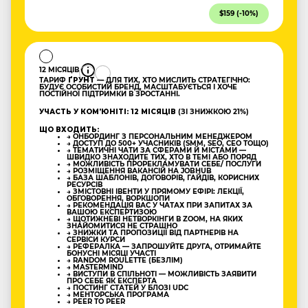
$159 (-10%)
12 МІСЯЦІВ
ТАРИФ
ҐРУНТ
— ДЛЯ ТИХ, ХТО МИСЛИТЬ СТРАТЕГІЧНО:
БУДУЄ ОСОБИСТИЙ БРЕНД, МАСШТАБУЄТЬСЯ І ХОЧЕ
ПОСТІЙНОЇ ПІДТРИМКИ В ЗРОСТАННІ.
УЧАСТЬ У КОМʼЮНІТІ: 12 МІСЯЦІВ
(ЗІ ЗНИЖКОЮ 21%)
ЩО ВХОДИТЬ:
→ ОНБОРДИНГ З ПЕРСОНАЛЬНИМ МЕНЕДЖЕРОМ
→ ДОСТУП ДО 500+ УЧАСНИКІВ (SMM, SEO, CEO ТОЩО)
→ ТЕМАТИЧНІ ЧАТИ ЗА СФЕРАМИ Й МІСТАМИ —
ШВИДКО ЗНАХОДИТЕ ТИХ, ХТО В ТЕМІ АБО ПОРЯД
→ МОЖЛИВІСТЬ ПРОРЕКЛАМУВАТИ СЕБЕ/ ПОСЛУГИ
→ РОЗМІЩЕННЯ ВАКАНСІЙ НА JOBHUB
→ БАЗА ШАБЛОНІВ, ДОГОВОРІВ, ГАЙДІВ, КОРИСНИХ
РЕСУРСІВ
→ ЗМІСТОВНІ ІВЕНТИ У ПРЯМОМУ ЕФІРІ: ЛЕКЦІЇ,
ОБГОВОРЕННЯ, ВОРКШОПИ
→ РЕКОМЕНДАЦІЯ ВАС У ЧАТАХ ПРИ ЗАПИТАХ ЗА
ВАШОЮ ЕКСПЕРТИЗОЮ
→ ЩОТИЖНЕВІ НЕТВОРКІНГИ В ZOOM, НА ЯКИХ
ЗНАЙОМИТИСЯ НЕ СТРАШНО
→ ЗНИЖКИ ТА ПРОПОЗИЦІЇ ВІД ПАРТНЕРІВ НА
СЕРВІСИ КУРСИ
→ РЕФЕРАЛКА — ЗАПРОШУЙТЕ ДРУГА, ОТРИМАЙТЕ
БОНУСНІ МІСЯЦІ УЧАСТІ
→ RANDOM ROULETTE (БЕЗЛІМ)
→ MASTERMIND
→ ВИСТУПИ В СПІЛЬНОТІ — МОЖЛИВІСТЬ ЗАЯВИТИ
ПРО СЕБЕ ЯК ЕКСПЕРТА
→ ПОСТИНГ СТАТЕЙ У БЛОЗІ UDC
→ МЕНТОРСЬКА ПРОГРАМА
→ PEER TO PEER