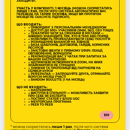
ЗАХОДИТЬ».
УЧАСТЬ У КОМʼЮНІТІ: 1 МІСЯЦЬ
(МОЖНА СКОРИСТАТИСЬ
ЛИШЕ 1 РАЗ
, ПІСЛЯ ЧОГО СИСТЕМА АВТОМАТИЧНО ВАС
ПЕРЕВЕДЕ НА ТАРИФ
ОСНОВА
, ЯКЩО ВИ ПРОТЯГОМ
МІСЯЦЯ НЕ СКАСУЄТЕ ПІДПИСКУ).
ЩО ВХОДИТЬ:
→ ОНБОРДИНГ З ПЕРСОНАЛЬНИМ МЕНЕДЖЕРОМ
→ ДОСТУП ДО 500+ УЧАСНИКІВ (SMM, SEO, CEO ТОЩО)
→ ТЕМАТИЧНІ ЧАТИ ЗА СФЕРАМИ Й МІСТАМИ —
ШВИДКО ЗНАХОДИТЕ ТИХ, ХТО В ТЕМІ АБО ПОРЯД
→ МОЖЛИВІСТЬ ПРОРЕКЛАМУВАТИ СЕБЕ/ ПОСЛУГИ
→ РОЗМІЩЕННЯ ВАКАНСІЙ НА JOBHUB
→ БАЗА ШАБЛОНІВ, ДОГОВОРІВ, ГАЙДІВ, КОРИСНИХ
РЕСУРСІВ
→ ЗМІСТОВНІ ІВЕНТИ У ПРЯМОМУ ЕФІРІ: ЛЕКЦІЇ,
ОБГОВОРЕННЯ, ВОРКШОПИ
→ РЕКОМЕНДАЦІЯ ВАС У ЧАТАХ ПРИ ЗАПИТАХ ЗА
ВАШОЮ ЕКСПЕРТИЗОЮ
→ ЩОТИЖНЕВІ НЕТВОРКІНГИ В ZOOM, НА ЯКИХ
ЗНАЙОМИТИСЯ НЕ СТРАШНО
→ ЗНИЖКИ ТА ПРОПОЗИЦІЇ ВІД ПАРТНЕРІВ НА
СЕРВІСИ КУРСИ
→ РЕФЕРАЛКА — ЗАПРОШУЙТЕ ДРУГА, ОТРИМАЙТЕ
БОНУСНІ МІСЯЦІ УЧАСТІ
→ RANDOM ROULETTE (1 НА МІСЯЦЬ)
ЩО НЕ ВХОДИТЬ:
→ MASTERMIND
→ ВИСТУПИ В СПІЛЬНОТІ — МОЖЛИВІСТЬ ЗАЯВИТИ
ПРО СЕБЕ ЯК ЕКСПЕРТА
→ ПОСТИНГ СТАТЕЙ У БЛОЗІ UDC
→ МЕНТОРСЬКА ПРОГРАМА
→ PEER TO PEER
$59
* можна скористатись
лише 1 раз
, після чого система