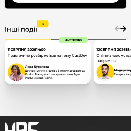
6
Інші події
MASTERMIND
11
СЕРПНЯ 2026
14:00
12
СЕРПНЯ 2026
18
Практичний розбір кейсів на тему CustDev
Online-знайомства
напрямків
Лєра Курякова
Модерато
Дослідниця споживачів із 5-річним досвідом, ex.
Product Manager в IT та сертифікована Agile
Северин Яво
Product Owner / CSPO.