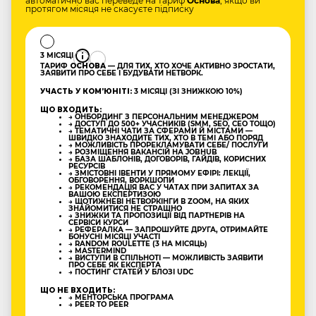
автоматично вас переведе на тариф
Основа
, якщо ви
протягом місяця не скасуєте підписку
3 МІСЯЦІ
ТАРИФ
ОСНОВА
— ДЛЯ ТИХ, ХТО ХОЧЕ АКТИВНО ЗРОСТАТИ,
ЗАЯВИТИ ПРО СЕБЕ І БУДУВАТИ НЕТВОРК.
УЧАСТЬ У КОМʼЮНІТІ:
3 МІСЯЦІ (ЗІ ЗНИЖКОЮ 10%)
ЩО ВХОДИТЬ:
→ ОНБОРДИНГ З ПЕРСОНАЛЬНИМ МЕНЕДЖЕРОМ
→ ДОСТУП ДО 500+ УЧАСНИКІВ (SMM, SEO, CEO ТОЩО)
→ ТЕМАТИЧНІ ЧАТИ ЗА СФЕРАМИ Й МІСТАМИ —
ШВИДКО ЗНАХОДИТЕ ТИХ, ХТО В ТЕМІ АБО ПОРЯД
→ МОЖЛИВІСТЬ ПРОРЕКЛАМУВАТИ СЕБЕ/ ПОСЛУГИ
→ РОЗМІЩЕННЯ ВАКАНСІЙ НА JOBHUB
→ БАЗА ШАБЛОНІВ, ДОГОВОРІВ, ГАЙДІВ, КОРИСНИХ
РЕСУРСІВ
→ ЗМІСТОВНІ ІВЕНТИ У ПРЯМОМУ ЕФІРІ: ЛЕКЦІЇ,
ОБГОВОРЕННЯ, ВОРКШОПИ
→ РЕКОМЕНДАЦІЯ ВАС У ЧАТАХ ПРИ ЗАПИТАХ ЗА
ВАШОЮ ЕКСПЕРТИЗОЮ
→ ЩОТИЖНЕВІ НЕТВОРКІНГИ В ZOOM, НА ЯКИХ
ЗНАЙОМИТИСЯ НЕ СТРАШНО
→ ЗНИЖКИ ТА ПРОПОЗИЦІЇ ВІД ПАРТНЕРІВ НА
СЕРВІСИ КУРСИ
→ РЕФЕРАЛКА — ЗАПРОШУЙТЕ ДРУГА, ОТРИМАЙТЕ
БОНУСНІ МІСЯЦІ УЧАСТІ
→ RANDOM ROULETTE (3 НА МІСЯЦЬ)
→ MASTERMIND
→ ВИСТУПИ В СПІЛЬНОТІ — МОЖЛИВІСТЬ ЗАЯВИТИ
ПРО СЕБЕ ЯК ЕКСПЕРТА
→ ПОСТИНГ СТАТЕЙ У БЛОЗІ UDC
ЩО НЕ ВХОДИТЬ:
→ МЕНТОРСЬКА ПРОГРАМА
→ PEER TO PEER