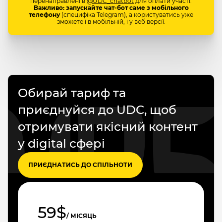
перенаправлені в
@UDC_chatbot
для оплати участі.
Важливо: запускайте чат-бот саме з мобільного
телефону
(специфіка Telegram), а користуватись уже
зможете і в мобільній, і у веб версії.
Обирай тариф та
приєднуйся до UDC, щоб
отримувати якісний контент
у digital сфері
ПРИЄДНАТИСЬ ДО СПІЛЬНОТИ
59$
/ МІСЯЦЬ