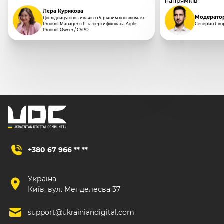
напрямків
Лєра Курякова
Модерато
Дослідниця споживачів із 5-річним досвідом, ex.
Product Manager в IT та сертифікована Agile
Северин Яво
Product Owner / CSPO.
+380 67 966 ** **
Україна
Київ, вул. Менделеєва 37
support@ukrainiandigital.com