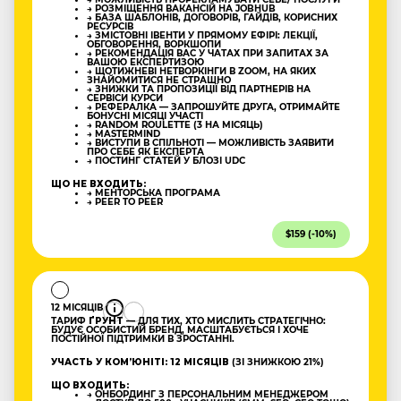
→ РОЗМІЩЕННЯ ВАКАНСІЙ НА JOBHUB
→ БАЗА ШАБЛОНІВ, ДОГОВОРІВ, ГАЙДІВ, КОРИСНИХ
РЕСУРСІВ
→ ЗМІСТОВНІ ІВЕНТИ У ПРЯМОМУ ЕФІРІ: ЛЕКЦІЇ,
ОБГОВОРЕННЯ, ВОРКШОПИ
→ РЕКОМЕНДАЦІЯ ВАС У ЧАТАХ ПРИ ЗАПИТАХ ЗА
ВАШОЮ ЕКСПЕРТИЗОЮ
→ ЩОТИЖНЕВІ НЕТВОРКІНГИ В ZOOM, НА ЯКИХ
ЗНАЙОМИТИСЯ НЕ СТРАШНО
→ ЗНИЖКИ ТА ПРОПОЗИЦІЇ ВІД ПАРТНЕРІВ НА
СЕРВІСИ КУРСИ
→ РЕФЕРАЛКА — ЗАПРОШУЙТЕ ДРУГА, ОТРИМАЙТЕ
БОНУСНІ МІСЯЦІ УЧАСТІ
→ RANDOM ROULETTE (3 НА МІСЯЦЬ)
→ MASTERMIND
→ ВИСТУПИ В СПІЛЬНОТІ — МОЖЛИВІСТЬ ЗАЯВИТИ
ПРО СЕБЕ ЯК ЕКСПЕРТА
→ ПОСТИНГ СТАТЕЙ У БЛОЗІ UDC
ЩО НЕ ВХОДИТЬ:
→ МЕНТОРСЬКА ПРОГРАМА
→ PEER TO PEER
$159 (-10%)
12 МІСЯЦІВ
ТАРИФ
ҐРУНТ
— ДЛЯ ТИХ, ХТО МИСЛИТЬ СТРАТЕГІЧНО:
БУДУЄ ОСОБИСТИЙ БРЕНД, МАСШТАБУЄТЬСЯ І ХОЧЕ
ПОСТІЙНОЇ ПІДТРИМКИ В ЗРОСТАННІ.
УЧАСТЬ У КОМʼЮНІТІ: 12 МІСЯЦІВ
(ЗІ ЗНИЖКОЮ 21%)
ЩО ВХОДИТЬ:
→ ОНБОРДИНГ З ПЕРСОНАЛЬНИМ МЕНЕДЖЕРОМ