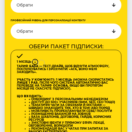
ПРОФЕСІЙНИЙ РІВЕНЬ ДЛЯ ПЕРСОНАЛІЗАЦІЇ КОНТЕНТУ
ОБЕРИ ПАКЕТ ПІДПИСКИ:
1 МІСЯЦЬ
ТАРИФ
БАЗА
— ТЕСТ-ДРАЙВ, ЩОБ ВІДЧУТИ АТМОСФЕРУ,
ПОСПІЛКУВАТИСЬ І ЗРОЗУМІТИ: «АГА, ВОНО МЕНІ
ЗАХОДИТЬ».
УЧАСТЬ У КОМʼЮНІТІ: 1 МІСЯЦЬ
(МОЖНА СКОРИСТАТИСЬ
ЛИШЕ 1 РАЗ
, ПІСЛЯ ЧОГО СИСТЕМА АВТОМАТИЧНО ВАС
ПЕРЕВЕДЕ НА ТАРИФ
ОСНОВА
, ЯКЩО ВИ ПРОТЯГОМ
МІСЯЦЯ НЕ СКАСУЄТЕ ПІДПИСКУ).
ЩО ВХОДИТЬ:
→ ОНБОРДИНГ З ПЕРСОНАЛЬНИМ МЕНЕДЖЕРОМ
→ ДОСТУП ДО 500+ УЧАСНИКІВ (SMM, SEO, CEO ТОЩО)
→ ТЕМАТИЧНІ ЧАТИ ЗА СФЕРАМИ Й МІСТАМИ —
ШВИДКО ЗНАХОДИТЕ ТИХ, ХТО В ТЕМІ АБО ПОРЯД
→ МОЖЛИВІСТЬ ПРОРЕКЛАМУВАТИ СЕБЕ/ ПОСЛУГИ
→ РОЗМІЩЕННЯ ВАКАНСІЙ НА JOBHUB
→ БАЗА ШАБЛОНІВ, ДОГОВОРІВ, ГАЙДІВ, КОРИСНИХ
РЕСУРСІВ
→ ЗМІСТОВНІ ІВЕНТИ У ПРЯМОМУ ЕФІРІ: ЛЕКЦІЇ,
ОБГОВОРЕННЯ, ВОРКШОПИ
→ РЕКОМЕНДАЦІЯ ВАС У ЧАТАХ ПРИ ЗАПИТАХ ЗА
ВАШОЮ ЕКСПЕРТИЗОЮ