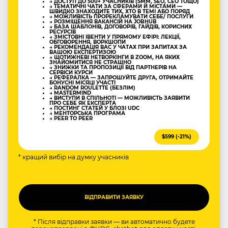
→ ДОСТУП ДО 500+ УЧАСНИКІВ (SMM, SEO, CEO ТОЩО)
→ ТЕМАТИЧНІ ЧАТИ ЗА СФЕРАМИ Й МІСТАМИ —
ШВИДКО ЗНАХОДИТЕ ТИХ, ХТО В ТЕМІ АБО ПОРЯД
→ МОЖЛИВІСТЬ ПРОРЕКЛАМУВАТИ СЕБЕ/ ПОСЛУГИ
→ РОЗМІЩЕННЯ ВАКАНСІЙ НА JOBHUB
→ БАЗА ШАБЛОНІВ, ДОГОВОРІВ, ГАЙДІВ, КОРИСНИХ
РЕСУРСІВ
→ ЗМІСТОВНІ ІВЕНТИ У ПРЯМОМУ ЕФІРІ: ЛЕКЦІЇ,
ОБГОВОРЕННЯ, ВОРКШОПИ
→ РЕКОМЕНДАЦІЯ ВАС У ЧАТАХ ПРИ ЗАПИТАХ ЗА
ВАШОЮ ЕКСПЕРТИЗОЮ
→ ЩОТИЖНЕВІ НЕТВОРКІНГИ В ZOOM, НА ЯКИХ
ЗНАЙОМИТИСЯ НЕ СТРАШНО
→ ЗНИЖКИ ТА ПРОПОЗИЦІЇ ВІД ПАРТНЕРІВ НА
СЕРВІСИ КУРСИ
→ РЕФЕРАЛКА — ЗАПРОШУЙТЕ ДРУГА, ОТРИМАЙТЕ
БОНУСНІ МІСЯЦІ УЧАСТІ
→ RANDOM ROULETTE (БЕЗЛІМ)
→ MASTERMIND
→ ВИСТУПИ В СПІЛЬНОТІ — МОЖЛИВІСТЬ ЗАЯВИТИ
ПРО СЕБЕ ЯК ЕКСПЕРТА
→ ПОСТИНГ СТАТЕЙ У БЛОЗІ UDC
→ МЕНТОРСЬКА ПРОГРАМА
→ PEER TO PEER
$599 (-21%)
* кращий вибір на думку учасників
* Після відправки заявки — ви автоматично будете