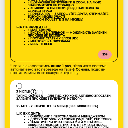
→ ЩОТИЖНЕВІ НЕТВОРКІНГИ В ZOOM, НА ЯКИХ
ЗНАЙОМИТИСЯ НЕ СТРАШНО
→ ЗНИЖКИ ТА ПРОПОЗИЦІЇ ВІД ПАРТНЕРІВ НА
СЕРВІСИ КУРСИ
→ РЕФЕРАЛКА — ЗАПРОШУЙТЕ ДРУГА, ОТРИМАЙТЕ
БОНУСНІ МІСЯЦІ УЧАСТІ
→ RANDOM ROULETTE (1 НА МІСЯЦЬ)
ЩО НЕ ВХОДИТЬ:
→ MASTERMIND
→ ВИСТУПИ В СПІЛЬНОТІ — МОЖЛИВІСТЬ ЗАЯВИТИ
ПРО СЕБЕ ЯК ЕКСПЕРТА
→ ПОСТИНГ СТАТЕЙ У БЛОЗІ UDC
→ МЕНТОРСЬКА ПРОГРАМА
→ PEER TO PEER
$59
* можна скористатись
лише 1 раз
, після чого система
автоматично вас переведе на тариф
Основа
, якщо ви
протягом місяця не скасуєте підписку
3 МІСЯЦІ
ТАРИФ
ОСНОВА
— ДЛЯ ТИХ, ХТО ХОЧЕ АКТИВНО ЗРОСТАТИ,
ЗАЯВИТИ ПРО СЕБЕ І БУДУВАТИ НЕТВОРК.
УЧАСТЬ У КОМʼЮНІТІ:
3 МІСЯЦІ (ЗІ ЗНИЖКОЮ 10%)
ЩО ВХОДИТЬ:
→ ОНБОРДИНГ З ПЕРСОНАЛЬНИМ МЕНЕДЖЕРОМ
→ ДОСТУП ДО 500+ УЧАСНИКІВ (SMM, SEO, CEO ТОЩО)
→ ТЕМАТИЧНІ ЧАТИ ЗА СФЕРАМИ Й МІСТАМИ —
ШВИДКО ЗНАХОДИТЕ ТИХ, ХТО В ТЕМІ АБО ПОРЯД
→ МОЖЛИВІСТЬ ПРОРЕКЛАМУВАТИ СЕБЕ/ ПОСЛУГИ