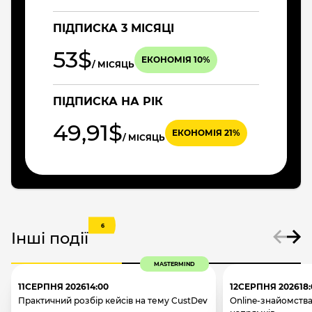
ПІДПИСКА 3 МІСЯЦІ
53$
ЕКОНОМІЯ 10%
/ МІСЯЦЬ
ПІДПИСКА НА РІК
49,91$
ЕКОНОМІЯ 21%
/ МІСЯЦЬ
6
Інші події
MASTERMIND
11
СЕРПНЯ 2026
14:00
12
СЕРПНЯ 2026
18
Практичний розбір кейсів на тему CustDev
Online-знайомства