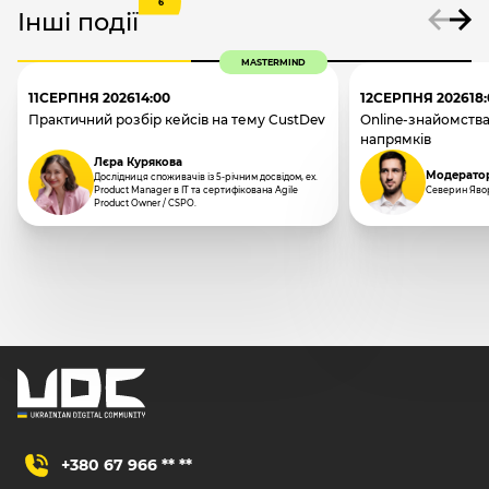
6
Інші події
MASTERMIND
11
СЕРПНЯ 2026
14:00
12
СЕРПНЯ 2026
18
Практичний розбір кейсів на тему CustDev
Online-знайомства
напрямків
Лєра Курякова
Модерато
Дослідниця споживачів із 5-річним досвідом, ex.
Product Manager в IT та сертифікована Agile
Северин Яво
Product Owner / CSPO.
+380 67 966 ** **