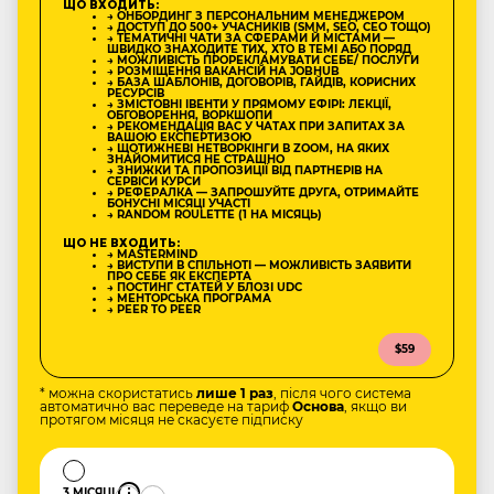
ЩО ВХОДИТЬ:
→ ОНБОРДИНГ З ПЕРСОНАЛЬНИМ МЕНЕДЖЕРОМ
→ ДОСТУП ДО 500+ УЧАСНИКІВ (SMM, SEO, CEO ТОЩО)
→ ТЕМАТИЧНІ ЧАТИ ЗА СФЕРАМИ Й МІСТАМИ —
ШВИДКО ЗНАХОДИТЕ ТИХ, ХТО В ТЕМІ АБО ПОРЯД
→ МОЖЛИВІСТЬ ПРОРЕКЛАМУВАТИ СЕБЕ/ ПОСЛУГИ
→ РОЗМІЩЕННЯ ВАКАНСІЙ НА JOBHUB
→ БАЗА ШАБЛОНІВ, ДОГОВОРІВ, ГАЙДІВ, КОРИСНИХ
РЕСУРСІВ
→ ЗМІСТОВНІ ІВЕНТИ У ПРЯМОМУ ЕФІРІ: ЛЕКЦІЇ,
ОБГОВОРЕННЯ, ВОРКШОПИ
→ РЕКОМЕНДАЦІЯ ВАС У ЧАТАХ ПРИ ЗАПИТАХ ЗА
ВАШОЮ ЕКСПЕРТИЗОЮ
→ ЩОТИЖНЕВІ НЕТВОРКІНГИ В ZOOM, НА ЯКИХ
ЗНАЙОМИТИСЯ НЕ СТРАШНО
→ ЗНИЖКИ ТА ПРОПОЗИЦІЇ ВІД ПАРТНЕРІВ НА
СЕРВІСИ КУРСИ
→ РЕФЕРАЛКА — ЗАПРОШУЙТЕ ДРУГА, ОТРИМАЙТЕ
БОНУСНІ МІСЯЦІ УЧАСТІ
→ RANDOM ROULETTE (1 НА МІСЯЦЬ)
ЩО НЕ ВХОДИТЬ:
→ MASTERMIND
→ ВИСТУПИ В СПІЛЬНОТІ — МОЖЛИВІСТЬ ЗАЯВИТИ
ПРО СЕБЕ ЯК ЕКСПЕРТА
→ ПОСТИНГ СТАТЕЙ У БЛОЗІ UDC
→ МЕНТОРСЬКА ПРОГРАМА
→ PEER TO PEER
$59
* можна скористатись
лише 1 раз
, після чого система
автоматично вас переведе на тариф
Основа
, якщо ви
протягом місяця не скасуєте підписку
3 МІСЯЦІ