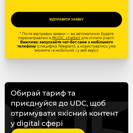
* Після відправки заявки — ви автоматично будете
перенаправлені в
@UDC_chatbot
для оплати участі.
Важливо: запускайте чат-бот саме з мобільного
телефону
(специфіка Telegram), а користуватись уже
зможете і в мобільній, і у веб версії.
Обирай тариф та
приєднуйся до UDC, щоб
отримувати якісний контент
у digital сфері