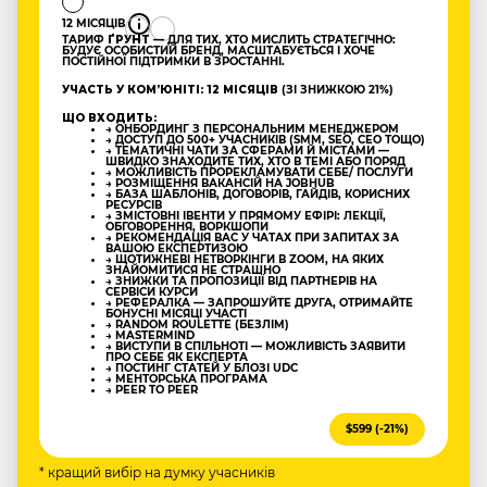
12 МІСЯЦІВ
ТАРИФ
ҐРУНТ
— ДЛЯ ТИХ, ХТО МИСЛИТЬ СТРАТЕГІЧНО:
БУДУЄ ОСОБИСТИЙ БРЕНД, МАСШТАБУЄТЬСЯ І ХОЧЕ
ПОСТІЙНОЇ ПІДТРИМКИ В ЗРОСТАННІ.
УЧАСТЬ У КОМʼЮНІТІ: 12 МІСЯЦІВ
(ЗІ ЗНИЖКОЮ 21%)
ЩО ВХОДИТЬ:
→ ОНБОРДИНГ З ПЕРСОНАЛЬНИМ МЕНЕДЖЕРОМ
→ ДОСТУП ДО 500+ УЧАСНИКІВ (SMM, SEO, CEO ТОЩО)
→ ТЕМАТИЧНІ ЧАТИ ЗА СФЕРАМИ Й МІСТАМИ —
ШВИДКО ЗНАХОДИТЕ ТИХ, ХТО В ТЕМІ АБО ПОРЯД
→ МОЖЛИВІСТЬ ПРОРЕКЛАМУВАТИ СЕБЕ/ ПОСЛУГИ
→ РОЗМІЩЕННЯ ВАКАНСІЙ НА JOBHUB
→ БАЗА ШАБЛОНІВ, ДОГОВОРІВ, ГАЙДІВ, КОРИСНИХ
РЕСУРСІВ
→ ЗМІСТОВНІ ІВЕНТИ У ПРЯМОМУ ЕФІРІ: ЛЕКЦІЇ,
ОБГОВОРЕННЯ, ВОРКШОПИ
→ РЕКОМЕНДАЦІЯ ВАС У ЧАТАХ ПРИ ЗАПИТАХ ЗА
ВАШОЮ ЕКСПЕРТИЗОЮ
→ ЩОТИЖНЕВІ НЕТВОРКІНГИ В ZOOM, НА ЯКИХ
ЗНАЙОМИТИСЯ НЕ СТРАШНО
→ ЗНИЖКИ ТА ПРОПОЗИЦІЇ ВІД ПАРТНЕРІВ НА
СЕРВІСИ КУРСИ
→ РЕФЕРАЛКА — ЗАПРОШУЙТЕ ДРУГА, ОТРИМАЙТЕ
БОНУСНІ МІСЯЦІ УЧАСТІ
→ RANDOM ROULETTE (БЕЗЛІМ)
→ MASTERMIND
→ ВИСТУПИ В СПІЛЬНОТІ — МОЖЛИВІСТЬ ЗАЯВИТИ
ПРО СЕБЕ ЯК ЕКСПЕРТА
→ ПОСТИНГ СТАТЕЙ У БЛОЗІ UDC
→ МЕНТОРСЬКА ПРОГРАМА
→ PEER TO PEER
$599 (-21%)
* кращий вибір на думку учасників