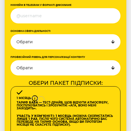
НІКНЕЙМ В TELEGRAM У ФОРМАТІ @NICKNAME
ОСНОВНА СФЕРА ДІЯЛЬНОСТІ
ПРОФЕСІЙНИЙ РІВЕНЬ ДЛЯ ПЕРСОНАЛІЗАЦІЇ КОНТЕНТУ
ОБЕРИ ПАКЕТ ПІДПИСКИ:
1 МІСЯЦЬ
ТАРИФ
БАЗА
— ТЕСТ-ДРАЙВ, ЩОБ ВІДЧУТИ АТМОСФЕРУ,
ПОСПІЛКУВАТИСЬ І ЗРОЗУМІТИ: «АГА, ВОНО МЕНІ
ЗАХОДИТЬ».
УЧАСТЬ У КОМʼЮНІТІ: 1 МІСЯЦЬ
(МОЖНА СКОРИСТАТИСЬ
ЛИШЕ 1 РАЗ
, ПІСЛЯ ЧОГО СИСТЕМА АВТОМАТИЧНО ВАС
ПЕРЕВЕДЕ НА ТАРИФ
ОСНОВА
, ЯКЩО ВИ ПРОТЯГОМ
МІСЯЦЯ НЕ СКАСУЄТЕ ПІДПИСКУ).