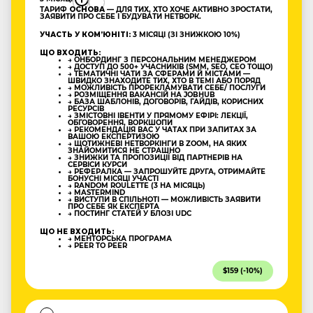
ТАРИФ
ОСНОВА
— ДЛЯ ТИХ, ХТО ХОЧЕ АКТИВНО ЗРОСТАТИ,
ЗАЯВИТИ ПРО СЕБЕ І БУДУВАТИ НЕТВОРК.
УЧАСТЬ У КОМʼЮНІТІ:
3 МІСЯЦІ (ЗІ ЗНИЖКОЮ 10%)
ЩО ВХОДИТЬ:
→ ОНБОРДИНГ З ПЕРСОНАЛЬНИМ МЕНЕДЖЕРОМ
→ ДОСТУП ДО 500+ УЧАСНИКІВ (SMM, SEO, CEO ТОЩО)
→ ТЕМАТИЧНІ ЧАТИ ЗА СФЕРАМИ Й МІСТАМИ —
ШВИДКО ЗНАХОДИТЕ ТИХ, ХТО В ТЕМІ АБО ПОРЯД
→ МОЖЛИВІСТЬ ПРОРЕКЛАМУВАТИ СЕБЕ/ ПОСЛУГИ
→ РОЗМІЩЕННЯ ВАКАНСІЙ НА JOBHUB
→ БАЗА ШАБЛОНІВ, ДОГОВОРІВ, ГАЙДІВ, КОРИСНИХ
РЕСУРСІВ
→ ЗМІСТОВНІ ІВЕНТИ У ПРЯМОМУ ЕФІРІ: ЛЕКЦІЇ,
ОБГОВОРЕННЯ, ВОРКШОПИ
→ РЕКОМЕНДАЦІЯ ВАС У ЧАТАХ ПРИ ЗАПИТАХ ЗА
ВАШОЮ ЕКСПЕРТИЗОЮ
→ ЩОТИЖНЕВІ НЕТВОРКІНГИ В ZOOM, НА ЯКИХ
ЗНАЙОМИТИСЯ НЕ СТРАШНО
→ ЗНИЖКИ ТА ПРОПОЗИЦІЇ ВІД ПАРТНЕРІВ НА
СЕРВІСИ КУРСИ
→ РЕФЕРАЛКА — ЗАПРОШУЙТЕ ДРУГА, ОТРИМАЙТЕ
БОНУСНІ МІСЯЦІ УЧАСТІ
→ RANDOM ROULETTE (3 НА МІСЯЦЬ)
→ MASTERMIND
→ ВИСТУПИ В СПІЛЬНОТІ — МОЖЛИВІСТЬ ЗАЯВИТИ
ПРО СЕБЕ ЯК ЕКСПЕРТА
→ ПОСТИНГ СТАТЕЙ У БЛОЗІ UDC
ЩО НЕ ВХОДИТЬ:
→ МЕНТОРСЬКА ПРОГРАМА
→ PEER TO PEER
$159 (-10%)