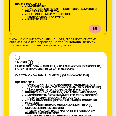
ЩО НЕ ВХОДИТЬ:
→ MASTERMIND
→ ВИСТУПИ В СПІЛЬНОТІ — МОЖЛИВІСТЬ ЗАЯВИТИ
ПРО СЕБЕ ЯК ЕКСПЕРТА
→ ПОСТИНГ СТАТЕЙ У БЛОЗІ UDC
→ МЕНТОРСЬКА ПРОГРАМА
→ PEER TO PEER
$59
* можна скористатись
лише 1 раз
, після чого система
автоматично вас переведе на тариф
Основа
, якщо ви
протягом місяця не скасуєте підписку
3 МІСЯЦІ
ТАРИФ
ОСНОВА
— ДЛЯ ТИХ, ХТО ХОЧЕ АКТИВНО ЗРОСТАТИ,
ЗАЯВИТИ ПРО СЕБЕ І БУДУВАТИ НЕТВОРК.
УЧАСТЬ У КОМʼЮНІТІ:
3 МІСЯЦІ (ЗІ ЗНИЖКОЮ 10%)
ЩО ВХОДИТЬ:
→ ОНБОРДИНГ З ПЕРСОНАЛЬНИМ МЕНЕДЖЕРОМ
→ ДОСТУП ДО 500+ УЧАСНИКІВ (SMM, SEO, CEO ТОЩО)
→ ТЕМАТИЧНІ ЧАТИ ЗА СФЕРАМИ Й МІСТАМИ —
ШВИДКО ЗНАХОДИТЕ ТИХ, ХТО В ТЕМІ АБО ПОРЯД
→ МОЖЛИВІСТЬ ПРОРЕКЛАМУВАТИ СЕБЕ/ ПОСЛУГИ
→ РОЗМІЩЕННЯ ВАКАНСІЙ НА JOBHUB
→ БАЗА ШАБЛОНІВ, ДОГОВОРІВ, ГАЙДІВ, КОРИСНИХ
РЕСУРСІВ
→ ЗМІСТОВНІ ІВЕНТИ У ПРЯМОМУ ЕФІРІ: ЛЕКЦІЇ,
ОБГОВОРЕННЯ, ВОРКШОПИ
→ РЕКОМЕНДАЦІЯ ВАС У ЧАТАХ ПРИ ЗАПИТАХ ЗА
ВАШОЮ ЕКСПЕРТИЗОЮ
→ ЩОТИЖНЕВІ НЕТВОРКІНГИ В ZOOM, НА ЯКИХ