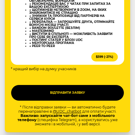
ОБГОВОРЕННЯ, ВОРКШОПИ
→ РЕКОМЕНДАЦІЯ ВАС У ЧАТАХ ПРИ ЗАПИТАХ ЗА
ВАШОЮ ЕКСПЕРТИЗОЮ
→ ЩОТИЖНЕВІ НЕТВОРКІНГИ В ZOOM, НА ЯКИХ
ЗНАЙОМИТИСЯ НЕ СТРАШНО
→ ЗНИЖКИ ТА ПРОПОЗИЦІЇ ВІД ПАРТНЕРІВ НА
СЕРВІСИ КУРСИ
→ РЕФЕРАЛКА — ЗАПРОШУЙТЕ ДРУГА, ОТРИМАЙТЕ
БОНУСНІ МІСЯЦІ УЧАСТІ
→ RANDOM ROULETTE (БЕЗЛІМ)
→ MASTERMIND
→ ВИСТУПИ В СПІЛЬНОТІ — МОЖЛИВІСТЬ ЗАЯВИТИ
ПРО СЕБЕ ЯК ЕКСПЕРТА
→ ПОСТИНГ СТАТЕЙ У БЛОЗІ UDC
→ МЕНТОРСЬКА ПРОГРАМА
→ PEER TO PEER
$599 (-21%)
* кращий вибір на думку учасників
* Після відправки заявки — ви автоматично будете
перенаправлені в
@UDC_chatbot
для оплати участі.
Важливо: запускайте чат-бот саме з мобільного
телефону
(специфіка Telegram), а користуватись уже
зможете і в мобільній, і у веб версії.