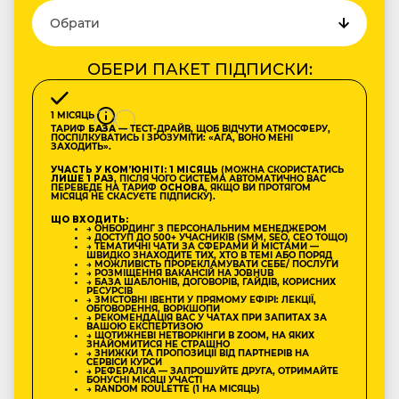
ОБЕРИ ПАКЕТ ПІДПИСКИ:
1 МІСЯЦЬ
ТАРИФ
БАЗА
— ТЕСТ-ДРАЙВ, ЩОБ ВІДЧУТИ АТМОСФЕРУ,
ПОСПІЛКУВАТИСЬ І ЗРОЗУМІТИ: «АГА, ВОНО МЕНІ
ЗАХОДИТЬ».
УЧАСТЬ У КОМʼЮНІТІ: 1 МІСЯЦЬ
(МОЖНА СКОРИСТАТИСЬ
ЛИШЕ 1 РАЗ
, ПІСЛЯ ЧОГО СИСТЕМА АВТОМАТИЧНО ВАС
ПЕРЕВЕДЕ НА ТАРИФ
ОСНОВА
, ЯКЩО ВИ ПРОТЯГОМ
МІСЯЦЯ НЕ СКАСУЄТЕ ПІДПИСКУ).
ЩО ВХОДИТЬ:
→ ОНБОРДИНГ З ПЕРСОНАЛЬНИМ МЕНЕДЖЕРОМ
→ ДОСТУП ДО 500+ УЧАСНИКІВ (SMM, SEO, CEO ТОЩО)
→ ТЕМАТИЧНІ ЧАТИ ЗА СФЕРАМИ Й МІСТАМИ —
ШВИДКО ЗНАХОДИТЕ ТИХ, ХТО В ТЕМІ АБО ПОРЯД
→ МОЖЛИВІСТЬ ПРОРЕКЛАМУВАТИ СЕБЕ/ ПОСЛУГИ
→ РОЗМІЩЕННЯ ВАКАНСІЙ НА JOBHUB
→ БАЗА ШАБЛОНІВ, ДОГОВОРІВ, ГАЙДІВ, КОРИСНИХ
РЕСУРСІВ
→ ЗМІСТОВНІ ІВЕНТИ У ПРЯМОМУ ЕФІРІ: ЛЕКЦІЇ,
ОБГОВОРЕННЯ, ВОРКШОПИ
→ РЕКОМЕНДАЦІЯ ВАС У ЧАТАХ ПРИ ЗАПИТАХ ЗА
ВАШОЮ ЕКСПЕРТИЗОЮ
→ ЩОТИЖНЕВІ НЕТВОРКІНГИ В ZOOM, НА ЯКИХ
ЗНАЙОМИТИСЯ НЕ СТРАШНО
→ ЗНИЖКИ ТА ПРОПОЗИЦІЇ ВІД ПАРТНЕРІВ НА
СЕРВІСИ КУРСИ
→ РЕФЕРАЛКА — ЗАПРОШУЙТЕ ДРУГА, ОТРИМАЙТЕ
БОНУСНІ МІСЯЦІ УЧАСТІ
→ RANDOM ROULETTE (1 НА МІСЯЦЬ)