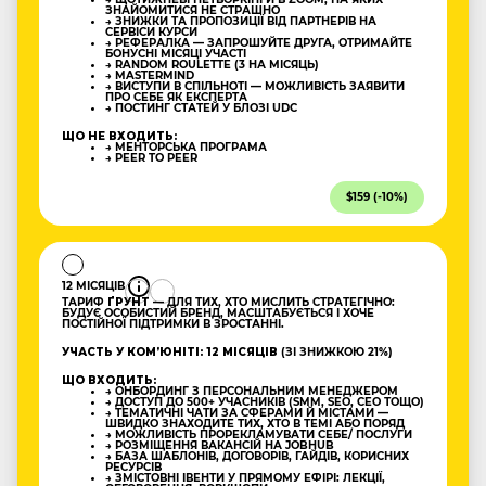
ЗНАЙОМИТИСЯ НЕ СТРАШНО
→ ЗНИЖКИ ТА ПРОПОЗИЦІЇ ВІД ПАРТНЕРІВ НА
СЕРВІСИ КУРСИ
→ РЕФЕРАЛКА — ЗАПРОШУЙТЕ ДРУГА, ОТРИМАЙТЕ
БОНУСНІ МІСЯЦІ УЧАСТІ
→ RANDOM ROULETTE (3 НА МІСЯЦЬ)
→ MASTERMIND
→ ВИСТУПИ В СПІЛЬНОТІ — МОЖЛИВІСТЬ ЗАЯВИТИ
ПРО СЕБЕ ЯК ЕКСПЕРТА
→ ПОСТИНГ СТАТЕЙ У БЛОЗІ UDC
ЩО НЕ ВХОДИТЬ:
→ МЕНТОРСЬКА ПРОГРАМА
→ PEER TO PEER
$159 (-10%)
12 МІСЯЦІВ
ТАРИФ
ҐРУНТ
— ДЛЯ ТИХ, ХТО МИСЛИТЬ СТРАТЕГІЧНО:
БУДУЄ ОСОБИСТИЙ БРЕНД, МАСШТАБУЄТЬСЯ І ХОЧЕ
ПОСТІЙНОЇ ПІДТРИМКИ В ЗРОСТАННІ.
УЧАСТЬ У КОМʼЮНІТІ: 12 МІСЯЦІВ
(ЗІ ЗНИЖКОЮ 21%)
ЩО ВХОДИТЬ:
→ ОНБОРДИНГ З ПЕРСОНАЛЬНИМ МЕНЕДЖЕРОМ
→ ДОСТУП ДО 500+ УЧАСНИКІВ (SMM, SEO, CEO ТОЩО)
→ ТЕМАТИЧНІ ЧАТИ ЗА СФЕРАМИ Й МІСТАМИ —
ШВИДКО ЗНАХОДИТЕ ТИХ, ХТО В ТЕМІ АБО ПОРЯД
→ МОЖЛИВІСТЬ ПРОРЕКЛАМУВАТИ СЕБЕ/ ПОСЛУГИ
→ РОЗМІЩЕННЯ ВАКАНСІЙ НА JOBHUB
→ БАЗА ШАБЛОНІВ, ДОГОВОРІВ, ГАЙДІВ, КОРИСНИХ
РЕСУРСІВ
→ ЗМІСТОВНІ ІВЕНТИ У ПРЯМОМУ ЕФІРІ: ЛЕКЦІЇ,