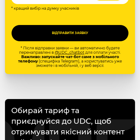
* кращий вибір на думку учасників
* Після відправки заявки — ви автоматично будете
перенаправлені в
@UDC_chatbot
для оплати участі.
Важливо: запускайте чат-бот саме з мобільного
телефону
(специфіка Telegram), а користуватись уже
зможете і в мобільній, і у веб версії.
Обирай тариф та
приєднуйся до UDC, щоб
отримувати якісний контент