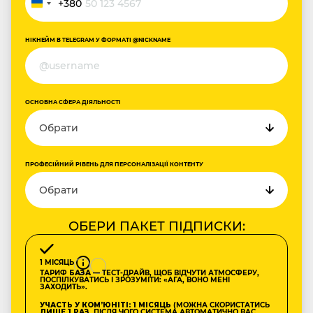
+380
Ukraine
+380
НІКНЕЙМ В TELEGRAM У ФОРМАТІ @NICKNAME
ОСНОВНА СФЕРА ДІЯЛЬНОСТІ
ПРОФЕСІЙНИЙ РІВЕНЬ ДЛЯ ПЕРСОНАЛІЗАЦІЇ КОНТЕНТУ
ОБЕРИ ПАКЕТ ПІДПИСКИ:
1 МІСЯЦЬ
ТАРИФ
БАЗА
— ТЕСТ-ДРАЙВ, ЩОБ ВІДЧУТИ АТМОСФЕРУ,
ПОСПІЛКУВАТИСЬ І ЗРОЗУМІТИ: «АГА, ВОНО МЕНІ
ЗАХОДИТЬ».
УЧАСТЬ У КОМʼЮНІТІ: 1 МІСЯЦЬ
(МОЖНА СКОРИСТАТИСЬ
ЛИШЕ 1 РАЗ
, ПІСЛЯ ЧОГО СИСТЕМА АВТОМАТИЧНО ВАС