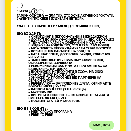
3 МІСЯЦІ
ТАРИФ
ОСНОВА
— ДЛЯ ТИХ, ХТО ХОЧЕ АКТИВНО ЗРОСТАТИ,
ЗАЯВИТИ ПРО СЕБЕ І БУДУВАТИ НЕТВОРК.
УЧАСТЬ У КОМʼЮНІТІ:
3 МІСЯЦІ (ЗІ ЗНИЖКОЮ 10%)
ЩО ВХОДИТЬ:
→ ОНБОРДИНГ З ПЕРСОНАЛЬНИМ МЕНЕДЖЕРОМ
→ ДОСТУП ДО 500+ УЧАСНИКІВ (SMM, SEO, CEO ТОЩО)
→ ТЕМАТИЧНІ ЧАТИ ЗА СФЕРАМИ Й МІСТАМИ —
ШВИДКО ЗНАХОДИТЕ ТИХ, ХТО В ТЕМІ АБО ПОРЯД
→ МОЖЛИВІСТЬ ПРОРЕКЛАМУВАТИ СЕБЕ/ ПОСЛУГИ
→ РОЗМІЩЕННЯ ВАКАНСІЙ НА JOBHUB
→ БАЗА ШАБЛОНІВ, ДОГОВОРІВ, ГАЙДІВ, КОРИСНИХ
РЕСУРСІВ
→ ЗМІСТОВНІ ІВЕНТИ У ПРЯМОМУ ЕФІРІ: ЛЕКЦІЇ,
ОБГОВОРЕННЯ, ВОРКШОПИ
→ РЕКОМЕНДАЦІЯ ВАС У ЧАТАХ ПРИ ЗАПИТАХ ЗА
ВАШОЮ ЕКСПЕРТИЗОЮ
→ ЩОТИЖНЕВІ НЕТВОРКІНГИ В ZOOM, НА ЯКИХ
ЗНАЙОМИТИСЯ НЕ СТРАШНО
→ ЗНИЖКИ ТА ПРОПОЗИЦІЇ ВІД ПАРТНЕРІВ НА
СЕРВІСИ КУРСИ
→ РЕФЕРАЛКА — ЗАПРОШУЙТЕ ДРУГА, ОТРИМАЙТЕ
БОНУСНІ МІСЯЦІ УЧАСТІ
→ RANDOM ROULETTE (3 НА МІСЯЦЬ)
→ MASTERMIND
→ ВИСТУПИ В СПІЛЬНОТІ — МОЖЛИВІСТЬ ЗАЯВИТИ
ПРО СЕБЕ ЯК ЕКСПЕРТА
→ ПОСТИНГ СТАТЕЙ У БЛОЗІ UDC
ЩО НЕ ВХОДИТЬ:
→ МЕНТОРСЬКА ПРОГРАМА
→ PEER TO PEER
$159 (-10%)