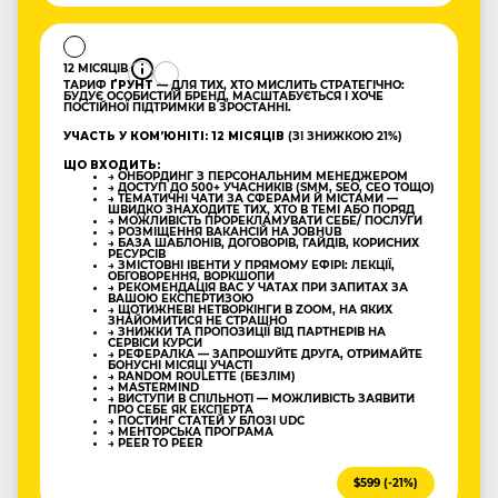
12 МІСЯЦІВ
ТАРИФ
ҐРУНТ
— ДЛЯ ТИХ, ХТО МИСЛИТЬ СТРАТЕГІЧНО:
БУДУЄ ОСОБИСТИЙ БРЕНД, МАСШТАБУЄТЬСЯ І ХОЧЕ
ПОСТІЙНОЇ ПІДТРИМКИ В ЗРОСТАННІ.
УЧАСТЬ У КОМʼЮНІТІ: 12 МІСЯЦІВ
(ЗІ ЗНИЖКОЮ 21%)
ЩО ВХОДИТЬ:
→ ОНБОРДИНГ З ПЕРСОНАЛЬНИМ МЕНЕДЖЕРОМ
→ ДОСТУП ДО 500+ УЧАСНИКІВ (SMM, SEO, CEO ТОЩО)
→ ТЕМАТИЧНІ ЧАТИ ЗА СФЕРАМИ Й МІСТАМИ —
ШВИДКО ЗНАХОДИТЕ ТИХ, ХТО В ТЕМІ АБО ПОРЯД
→ МОЖЛИВІСТЬ ПРОРЕКЛАМУВАТИ СЕБЕ/ ПОСЛУГИ
→ РОЗМІЩЕННЯ ВАКАНСІЙ НА JOBHUB
→ БАЗА ШАБЛОНІВ, ДОГОВОРІВ, ГАЙДІВ, КОРИСНИХ
РЕСУРСІВ
→ ЗМІСТОВНІ ІВЕНТИ У ПРЯМОМУ ЕФІРІ: ЛЕКЦІЇ,
ОБГОВОРЕННЯ, ВОРКШОПИ
→ РЕКОМЕНДАЦІЯ ВАС У ЧАТАХ ПРИ ЗАПИТАХ ЗА
ВАШОЮ ЕКСПЕРТИЗОЮ
→ ЩОТИЖНЕВІ НЕТВОРКІНГИ В ZOOM, НА ЯКИХ
ЗНАЙОМИТИСЯ НЕ СТРАШНО
→ ЗНИЖКИ ТА ПРОПОЗИЦІЇ ВІД ПАРТНЕРІВ НА
СЕРВІСИ КУРСИ
→ РЕФЕРАЛКА — ЗАПРОШУЙТЕ ДРУГА, ОТРИМАЙТЕ
БОНУСНІ МІСЯЦІ УЧАСТІ
→ RANDOM ROULETTE (БЕЗЛІМ)
→ MASTERMIND
→ ВИСТУПИ В СПІЛЬНОТІ — МОЖЛИВІСТЬ ЗАЯВИТИ
ПРО СЕБЕ ЯК ЕКСПЕРТА
→ ПОСТИНГ СТАТЕЙ У БЛОЗІ UDC
→ МЕНТОРСЬКА ПРОГРАМА
→ PEER TO PEER
$599 (-21%)