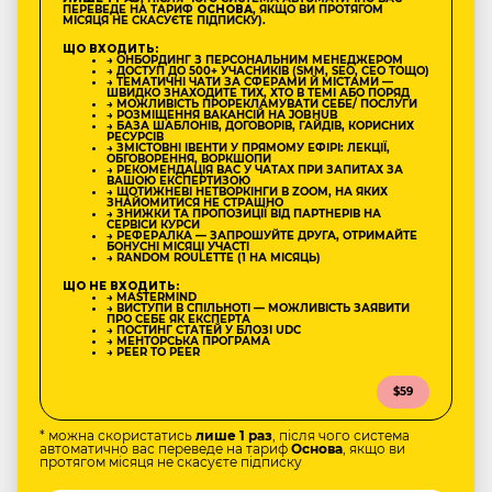
ПЕРЕВЕДЕ НА ТАРИФ
ОСНОВА
, ЯКЩО ВИ ПРОТЯГОМ
МІСЯЦЯ НЕ СКАСУЄТЕ ПІДПИСКУ).
ЩО ВХОДИТЬ:
→ ОНБОРДИНГ З ПЕРСОНАЛЬНИМ МЕНЕДЖЕРОМ
→ ДОСТУП ДО 500+ УЧАСНИКІВ (SMM, SEO, CEO ТОЩО)
→ ТЕМАТИЧНІ ЧАТИ ЗА СФЕРАМИ Й МІСТАМИ —
ШВИДКО ЗНАХОДИТЕ ТИХ, ХТО В ТЕМІ АБО ПОРЯД
→ МОЖЛИВІСТЬ ПРОРЕКЛАМУВАТИ СЕБЕ/ ПОСЛУГИ
→ РОЗМІЩЕННЯ ВАКАНСІЙ НА JOBHUB
→ БАЗА ШАБЛОНІВ, ДОГОВОРІВ, ГАЙДІВ, КОРИСНИХ
РЕСУРСІВ
→ ЗМІСТОВНІ ІВЕНТИ У ПРЯМОМУ ЕФІРІ: ЛЕКЦІЇ,
ОБГОВОРЕННЯ, ВОРКШОПИ
→ РЕКОМЕНДАЦІЯ ВАС У ЧАТАХ ПРИ ЗАПИТАХ ЗА
ВАШОЮ ЕКСПЕРТИЗОЮ
→ ЩОТИЖНЕВІ НЕТВОРКІНГИ В ZOOM, НА ЯКИХ
ЗНАЙОМИТИСЯ НЕ СТРАШНО
→ ЗНИЖКИ ТА ПРОПОЗИЦІЇ ВІД ПАРТНЕРІВ НА
СЕРВІСИ КУРСИ
→ РЕФЕРАЛКА — ЗАПРОШУЙТЕ ДРУГА, ОТРИМАЙТЕ
БОНУСНІ МІСЯЦІ УЧАСТІ
→ RANDOM ROULETTE (1 НА МІСЯЦЬ)
ЩО НЕ ВХОДИТЬ:
→ MASTERMIND
→ ВИСТУПИ В СПІЛЬНОТІ — МОЖЛИВІСТЬ ЗАЯВИТИ
ПРО СЕБЕ ЯК ЕКСПЕРТА
→ ПОСТИНГ СТАТЕЙ У БЛОЗІ UDC
→ МЕНТОРСЬКА ПРОГРАМА
→ PEER TO PEER
$59
* можна скористатись
лише 1 раз
, після чого система
автоматично вас переведе на тариф
Основа
, якщо ви
протягом місяця не скасуєте підписку