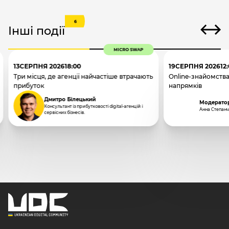
6
Інші події
MICRO SWAP
13
СЕРПНЯ 2026
18:00
19
СЕРПНЯ 2026
12
Три місця, де агенції найчастіше втрачають
Online-знайомства
прибуток
напрямків
Дмитро Білецький
Модерато
Консультант із прибутковості digital-агенцій і
Анна Степан
сервісних бізнесів.