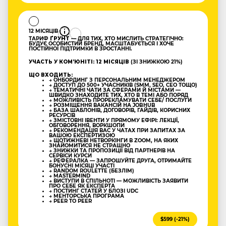
12 МІСЯЦІВ
ТАРИФ
ҐРУНТ
— ДЛЯ ТИХ, ХТО МИСЛИТЬ СТРАТЕГІЧНО:
БУДУЄ ОСОБИСТИЙ БРЕНД, МАСШТАБУЄТЬСЯ І ХОЧЕ
ПОСТІЙНОЇ ПІДТРИМКИ В ЗРОСТАННІ.
УЧАСТЬ У КОМʼЮНІТІ: 12 МІСЯЦІВ
(ЗІ ЗНИЖКОЮ 21%)
ЩО ВХОДИТЬ:
→ ОНБОРДИНГ З ПЕРСОНАЛЬНИМ МЕНЕДЖЕРОМ
→ ДОСТУП ДО 500+ УЧАСНИКІВ (SMM, SEO, CEO ТОЩО)
→ ТЕМАТИЧНІ ЧАТИ ЗА СФЕРАМИ Й МІСТАМИ —
ШВИДКО ЗНАХОДИТЕ ТИХ, ХТО В ТЕМІ АБО ПОРЯД
→ МОЖЛИВІСТЬ ПРОРЕКЛАМУВАТИ СЕБЕ/ ПОСЛУГИ
→ РОЗМІЩЕННЯ ВАКАНСІЙ НА JOBHUB
→ БАЗА ШАБЛОНІВ, ДОГОВОРІВ, ГАЙДІВ, КОРИСНИХ
РЕСУРСІВ
→ ЗМІСТОВНІ ІВЕНТИ У ПРЯМОМУ ЕФІРІ: ЛЕКЦІЇ,
ОБГОВОРЕННЯ, ВОРКШОПИ
→ РЕКОМЕНДАЦІЯ ВАС У ЧАТАХ ПРИ ЗАПИТАХ ЗА
ВАШОЮ ЕКСПЕРТИЗОЮ
→ ЩОТИЖНЕВІ НЕТВОРКІНГИ В ZOOM, НА ЯКИХ
ЗНАЙОМИТИСЯ НЕ СТРАШНО
→ ЗНИЖКИ ТА ПРОПОЗИЦІЇ ВІД ПАРТНЕРІВ НА
СЕРВІСИ КУРСИ
→ РЕФЕРАЛКА — ЗАПРОШУЙТЕ ДРУГА, ОТРИМАЙТЕ
БОНУСНІ МІСЯЦІ УЧАСТІ
→ RANDOM ROULETTE (БЕЗЛІМ)
→ MASTERMIND
→ ВИСТУПИ В СПІЛЬНОТІ — МОЖЛИВІСТЬ ЗАЯВИТИ
ПРО СЕБЕ ЯК ЕКСПЕРТА
→ ПОСТИНГ СТАТЕЙ У БЛОЗІ UDC
→ МЕНТОРСЬКА ПРОГРАМА
→ PEER TO PEER
$599 (-21%)