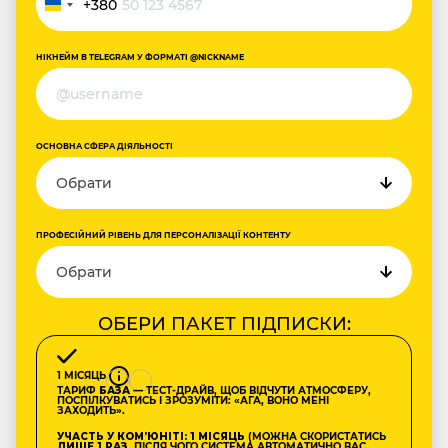
+380
Україна
+380
НІКНЕЙМ В TELEGRAM У ФОРМАТІ @NICKNAME
ОСНОВНА СФЕРА ДІЯЛЬНОСТІ
ПРОФЕСІЙНИЙ РІВЕНЬ ДЛЯ ПЕРСОНАЛІЗАЦІЇ КОНТЕНТУ
ОБЕРИ ПАКЕТ ПІДПИСКИ:
1 МІСЯЦЬ
ТАРИФ
БАЗА
— ТЕСТ-ДРАЙВ, ЩОБ ВІДЧУТИ АТМОСФЕРУ,
ПОСПІЛКУВАТИСЬ І ЗРОЗУМІТИ: «АГА, ВОНО МЕНІ
ЗАХОДИТЬ».
УЧАСТЬ У КОМʼЮНІТІ: 1 МІСЯЦЬ
(МОЖНА СКОРИСТАТИСЬ
ЛИШЕ 1 РАЗ
, ПІСЛЯ ЧОГО СИСТЕМА АВТОМАТИЧНО ВАС