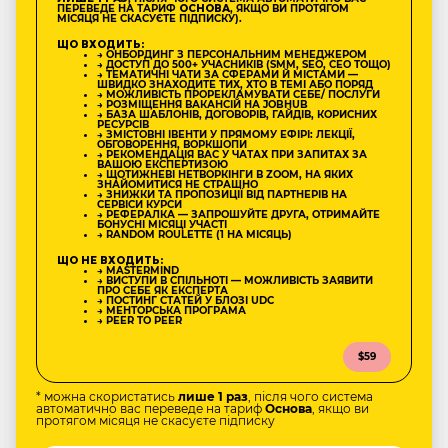
ПЕРЕВЕДЕ НА ТАРИФ
ОСНОВА
, ЯКЩО ВИ ПРОТЯГОМ
МІСЯЦЯ НЕ СКАСУЄТЕ ПІДПИСКУ).
ЩО ВХОДИТЬ:
→ ОНБОРДИНГ З ПЕРСОНАЛЬНИМ МЕНЕДЖЕРОМ
→ ДОСТУП ДО 500+ УЧАСНИКІВ (SMM, SEO, CEO ТОЩО)
→ ТЕМАТИЧНІ ЧАТИ ЗА СФЕРАМИ Й МІСТАМИ —
ШВИДКО ЗНАХОДИТЕ ТИХ, ХТО В ТЕМІ АБО ПОРЯД
→ МОЖЛИВІСТЬ ПРОРЕКЛАМУВАТИ СЕБЕ/ ПОСЛУГИ
→ РОЗМІЩЕННЯ ВАКАНСІЙ НА JOBHUB
→ БАЗА ШАБЛОНІВ, ДОГОВОРІВ, ГАЙДІВ, КОРИСНИХ
РЕСУРСІВ
→ ЗМІСТОВНІ ІВЕНТИ У ПРЯМОМУ ЕФІРІ: ЛЕКЦІЇ,
ОБГОВОРЕННЯ, ВОРКШОПИ
→ РЕКОМЕНДАЦІЯ ВАС У ЧАТАХ ПРИ ЗАПИТАХ ЗА
ВАШОЮ ЕКСПЕРТИЗОЮ
→ ЩОТИЖНЕВІ НЕТВОРКІНГИ В ZOOM, НА ЯКИХ
ЗНАЙОМИТИСЯ НЕ СТРАШНО
→ ЗНИЖКИ ТА ПРОПОЗИЦІЇ ВІД ПАРТНЕРІВ НА
СЕРВІСИ КУРСИ
→ РЕФЕРАЛКА — ЗАПРОШУЙТЕ ДРУГА, ОТРИМАЙТЕ
БОНУСНІ МІСЯЦІ УЧАСТІ
→ RANDOM ROULETTE (1 НА МІСЯЦЬ)
ЩО НЕ ВХОДИТЬ:
→ MASTERMIND
→ ВИСТУПИ В СПІЛЬНОТІ — МОЖЛИВІСТЬ ЗАЯВИТИ
ПРО СЕБЕ ЯК ЕКСПЕРТА
→ ПОСТИНГ СТАТЕЙ У БЛОЗІ UDC
→ МЕНТОРСЬКА ПРОГРАМА
→ PEER TO PEER
$59
* можна скористатись
лише 1 раз
, після чого система
автоматично вас переведе на тариф
Основа
, якщо ви
протягом місяця не скасуєте підписку