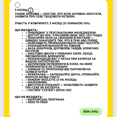
3 МІСЯЦІ
ТАРИФ
ОСНОВА
— ДЛЯ ТИХ, ХТО ХОЧЕ АКТИВНО ЗРОСТАТИ,
ЗАЯВИТИ ПРО СЕБЕ І БУДУВАТИ НЕТВОРК.
УЧАСТЬ У КОМʼЮНІТІ:
3 МІСЯЦІ (ЗІ ЗНИЖКОЮ 10%)
ЩО ВХОДИТЬ:
→ ОНБОРДИНГ З ПЕРСОНАЛЬНИМ МЕНЕДЖЕРОМ
→ ДОСТУП ДО 500+ УЧАСНИКІВ (SMM, SEO, CEO ТОЩО)
→ ТЕМАТИЧНІ ЧАТИ ЗА СФЕРАМИ Й МІСТАМИ —
ШВИДКО ЗНАХОДИТЕ ТИХ, ХТО В ТЕМІ АБО ПОРЯД
→ МОЖЛИВІСТЬ ПРОРЕКЛАМУВАТИ СЕБЕ/ ПОСЛУГИ
→ РОЗМІЩЕННЯ ВАКАНСІЙ НА JOBHUB
→ БАЗА ШАБЛОНІВ, ДОГОВОРІВ, ГАЙДІВ, КОРИСНИХ
РЕСУРСІВ
→ ЗМІСТОВНІ ІВЕНТИ У ПРЯМОМУ ЕФІРІ: ЛЕКЦІЇ,
ОБГОВОРЕННЯ, ВОРКШОПИ
→ РЕКОМЕНДАЦІЯ ВАС У ЧАТАХ ПРИ ЗАПИТАХ ЗА
ВАШОЮ ЕКСПЕРТИЗОЮ
→ ЩОТИЖНЕВІ НЕТВОРКІНГИ В ZOOM, НА ЯКИХ
ЗНАЙОМИТИСЯ НЕ СТРАШНО
→ ЗНИЖКИ ТА ПРОПОЗИЦІЇ ВІД ПАРТНЕРІВ НА
СЕРВІСИ КУРСИ
→ РЕФЕРАЛКА — ЗАПРОШУЙТЕ ДРУГА, ОТРИМАЙТЕ
БОНУСНІ МІСЯЦІ УЧАСТІ
→ RANDOM ROULETTE (3 НА МІСЯЦЬ)
→ MASTERMIND
→ ВИСТУПИ В СПІЛЬНОТІ — МОЖЛИВІСТЬ ЗАЯВИТИ
ПРО СЕБЕ ЯК ЕКСПЕРТА
→ ПОСТИНГ СТАТЕЙ У БЛОЗІ UDC
ЩО НЕ ВХОДИТЬ:
→ МЕНТОРСЬКА ПРОГРАМА
→ PEER TO PEER
$159 (-10%)