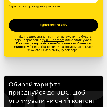
* кращий вибір на думку учасників
* Після відправки заявки — ви автоматично будете
перенаправлені в
@UDC_chatbot
для оплати участі.
Важливо: запускайте чат-бот саме з мобільного
телефону
(специфіка Telegram), а користуватись уже
зможете і в мобільній, і у веб версії.
Обирай тариф та
приєднуйся до UDC, щоб
отримувати якісний контент