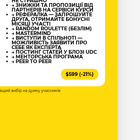
НЕ СТРАШНО
→ ЗНИЖКИ ТА ПРОПОЗИЦІЇ ВІД
ПАРТНЕРІВ НА СЕРВІСИ КУРСИ
→ РЕФЕРАЛКА — ЗАПРОШУЙТЕ
ДРУГА, ОТРИМАЙТЕ БОНУСНІ
МІСЯЦІ УЧАСТІ
→ RANDOM ROULETTE (БЕЗЛІМ)
→ MASTERMIND
→ ВИСТУПИ В СПІЛЬНОТІ —
МОЖЛИВІСТЬ ЗАЯВИТИ ПРО
СЕБЕ ЯК ЕКСПЕРТА
→ ПОСТИНГ СТАТЕЙ У БЛОЗІ UDC
→ МЕНТОРСЬКА ПРОГРАМА
→ PEER TO PEER
$599 (-21%)
ращий вибір на думку учасників