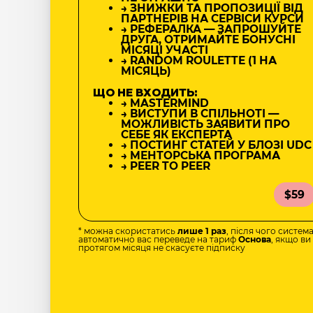
→ ЗНИЖКИ ТА ПРОПОЗИЦІЇ ВІД
ПАРТНЕРІВ НА СЕРВІСИ КУРСИ
→ РЕФЕРАЛКА — ЗАПРОШУЙТЕ
ДРУГА, ОТРИМАЙТЕ БОНУСНІ
МІСЯЦІ УЧАСТІ
→ RANDOM ROULETTE (1 НА
МІСЯЦЬ)
ЩО НЕ ВХОДИТЬ:
→ MASTERMIND
→ ВИСТУПИ В СПІЛЬНОТІ —
МОЖЛИВІСТЬ ЗАЯВИТИ ПРО
СЕБЕ ЯК ЕКСПЕРТА
→ ПОСТИНГ СТАТЕЙ У БЛОЗІ UDC
→ МЕНТОРСЬКА ПРОГРАМА
→ PEER TO PEER
$59
* можна скористатись
лише 1 раз
, після чого систем
автоматично вас переведе на тариф
Основа
, якщо ви
протягом місяця не скасуєте підписку