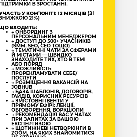
ПІДТРИМКИ В ЗРОСТАННІ.
УЧАСТЬ У КОМʼЮНІТІ: 12 МІСЯЦІВ
(ЗІ
ЗНИЖКОЮ 21%)
ЩО ВХОДИТЬ:
→ ОНБОРДИНГ З
ПЕРСОНАЛЬНИМ МЕНЕДЖЕРОМ
→ ДОСТУП ДО 500+ УЧАСНИКІВ
(SMM, SEO, CEO ТОЩО)
→ ТЕМАТИЧНІ ЧАТИ ЗА СФЕРАМИ
Й МІСТАМИ — ШВИДКО
ЗНАХОДИТЕ ТИХ, ХТО В ТЕМІ
АБО ПОРЯД
→ МОЖЛИВІСТЬ
ПРОРЕКЛАМУВАТИ СЕБЕ/
ПОСЛУГИ
→ РОЗМІЩЕННЯ ВАКАНСІЙ НА
JOBHUB
→ БАЗА ШАБЛОНІВ, ДОГОВОРІВ,
ГАЙДІВ, КОРИСНИХ РЕСУРСІВ
→ ЗМІСТОВНІ ІВЕНТИ У
ПРЯМОМУ ЕФІРІ: ЛЕКЦІЇ,
ОБГОВОРЕННЯ, ВОРКШОПИ
→ РЕКОМЕНДАЦІЯ ВАС У ЧАТАХ
ПРИ ЗАПИТАХ ЗА ВАШОЮ
ЕКСПЕРТИЗОЮ
→ ЩОТИЖНЕВІ НЕТВОРКІНГИ В
ZOOM, НА ЯКИХ ЗНАЙОМИТИСЯ