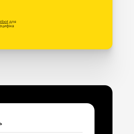
tbot
для
ецифіка
Ь