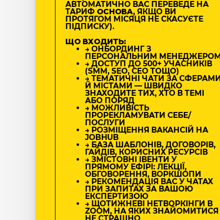
АВТОМАТИЧНО ВАС ПЕРЕВЕДЕ НА
ТАРИФ
ОСНОВА
, ЯКЩО ВИ
ПРОТЯГОМ МІСЯЦЯ НЕ СКАСУЄТЕ
ПІДПИСКУ).
ЩО ВХОДИТЬ:
→ ОНБОРДИНГ З
ПЕРСОНАЛЬНИМ МЕНЕДЖЕРО
→ ДОСТУП ДО 500+ УЧАСНИКІВ
(SMM, SEO, CEO ТОЩО)
→ ТЕМАТИЧНІ ЧАТИ ЗА СФЕРАМ
Й МІСТАМИ — ШВИДКО
ЗНАХОДИТЕ ТИХ, ХТО В ТЕМІ
АБО ПОРЯД
→ МОЖЛИВІСТЬ
ПРОРЕКЛАМУВАТИ СЕБЕ/
ПОСЛУГИ
→ РОЗМІЩЕННЯ ВАКАНСІЙ НА
JOBHUB
→ БАЗА ШАБЛОНІВ, ДОГОВОРІВ,
ГАЙДІВ, КОРИСНИХ РЕСУРСІВ
→ ЗМІСТОВНІ ІВЕНТИ У
ПРЯМОМУ ЕФІРІ: ЛЕКЦІЇ,
ОБГОВОРЕННЯ, ВОРКШОПИ
→ РЕКОМЕНДАЦІЯ ВАС У ЧАТАХ
ПРИ ЗАПИТАХ ЗА ВАШОЮ
ЕКСПЕРТИЗОЮ
→ ЩОТИЖНЕВІ НЕТВОРКІНГИ В
ZOOM, НА ЯКИХ ЗНАЙОМИТИСЯ
НЕ СТРАШНО