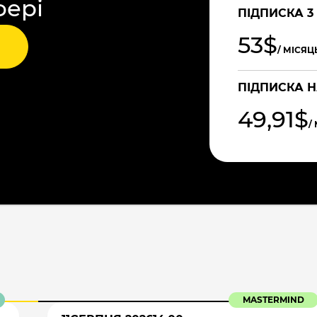
фері
ПІДПИСКА 3
53$
/ МІСЯЦ
ПІДПИСКА Н
49,91$
/
MASTERMIND