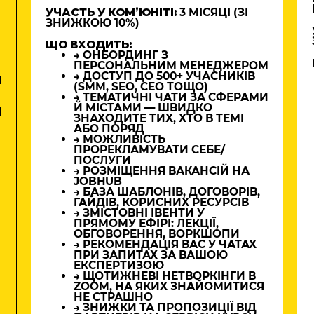
УЧАСТЬ У КОМʼЮНІТІ:
3 МІСЯЦІ (ЗІ
ЗНИЖКОЮ 10%)
ЩО ВХОДИТЬ:
→ ОНБОРДИНГ З
ПЕРСОНАЛЬНИМ МЕНЕДЖЕРОМ
→ ДОСТУП ДО 500+ УЧАСНИКІВ
М
(SMM, SEO, CEO ТОЩО)
→ ТЕМАТИЧНІ ЧАТИ ЗА СФЕРАМИ
Й МІСТАМИ — ШВИДКО
И
ЗНАХОДИТЕ ТИХ, ХТО В ТЕМІ
АБО ПОРЯД
→ МОЖЛИВІСТЬ
ПРОРЕКЛАМУВАТИ СЕБЕ/
ПОСЛУГИ
→ РОЗМІЩЕННЯ ВАКАНСІЙ НА
JOBHUB
→ БАЗА ШАБЛОНІВ, ДОГОВОРІВ,
ГАЙДІВ, КОРИСНИХ РЕСУРСІВ
→ ЗМІСТОВНІ ІВЕНТИ У
ПРЯМОМУ ЕФІРІ: ЛЕКЦІЇ,
ОБГОВОРЕННЯ, ВОРКШОПИ
→ РЕКОМЕНДАЦІЯ ВАС У ЧАТАХ
ПРИ ЗАПИТАХ ЗА ВАШОЮ
ЕКСПЕРТИЗОЮ
→ ЩОТИЖНЕВІ НЕТВОРКІНГИ В
ZOOM, НА ЯКИХ ЗНАЙОМИТИСЯ
НЕ СТРАШНО
→ ЗНИЖКИ ТА ПРОПОЗИЦІЇ ВІД