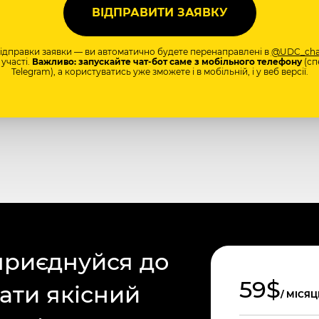
відправки заявки — ви автоматично будете перенаправлені в
@UDC_cha
участі.
Важливо: запускайте чат-бот саме з мобільного телефону
(сп
Telegram), а користуватись уже зможете і в мобільній, і у веб версії.
приєднуйся до
59$
ати якісний
/ МІСЯЦ