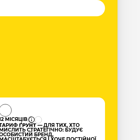
12 МІСЯЦІВ
ТАРИФ
ҐРУНТ
— ДЛЯ ТИХ, ХТО
МИСЛИТЬ СТРАТЕГІЧНО: БУДУЄ
ОСОБИСТИЙ БРЕНД,
МАСШТАБУЄТЬСЯ І ХОЧЕ ПОСТІЙНОЇ