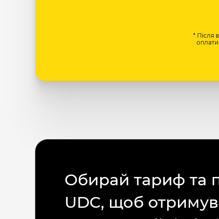
* Після 
оплати 
Обирай тариф та 
UDC, щоб отримув