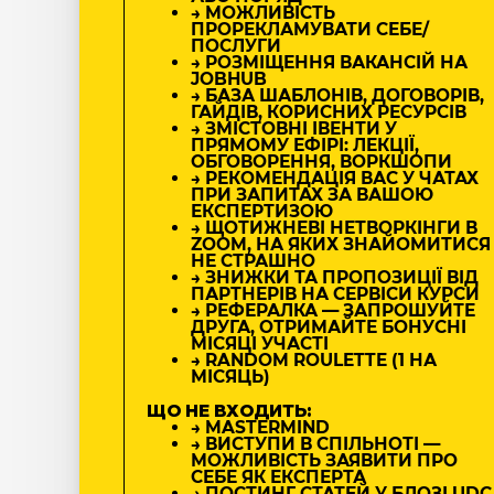
→ МОЖЛИВІСТЬ
ПРОРЕКЛАМУВАТИ СЕБЕ/
ПОСЛУГИ
→ РОЗМІЩЕННЯ ВАКАНСІЙ НА
JOBHUB
→ БАЗА ШАБЛОНІВ, ДОГОВОРІВ,
ГАЙДІВ, КОРИСНИХ РЕСУРСІВ
→ ЗМІСТОВНІ ІВЕНТИ У
ПРЯМОМУ ЕФІРІ: ЛЕКЦІЇ,
ОБГОВОРЕННЯ, ВОРКШОПИ
→ РЕКОМЕНДАЦІЯ ВАС У ЧАТАХ
ПРИ ЗАПИТАХ ЗА ВАШОЮ
ЕКСПЕРТИЗОЮ
→ ЩОТИЖНЕВІ НЕТВОРКІНГИ В
ZOOM, НА ЯКИХ ЗНАЙОМИТИСЯ
НЕ СТРАШНО
→ ЗНИЖКИ ТА ПРОПОЗИЦІЇ ВІД
ПАРТНЕРІВ НА СЕРВІСИ КУРСИ
→ РЕФЕРАЛКА — ЗАПРОШУЙТЕ
ДРУГА, ОТРИМАЙТЕ БОНУСНІ
МІСЯЦІ УЧАСТІ
→ RANDOM ROULETTE (1 НА
МІСЯЦЬ)
ЩО НЕ ВХОДИТЬ:
→ MASTERMIND
→ ВИСТУПИ В СПІЛЬНОТІ —
МОЖЛИВІСТЬ ЗАЯВИТИ ПРО
СЕБЕ ЯК ЕКСПЕРТА
→ ПОСТИНГ СТАТЕЙ У БЛОЗІ UDC