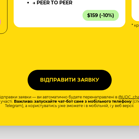
→ PEER TO PEER
$159 (-10%)
* к
а
відправки заявки — ви автоматично будете перенаправлені в
@UDC_cha
участі.
Важливо: запускайте чат-бот саме з мобільного телефону
(сп
Telegram), а користуватись уже зможете і в мобільній, і у веб версії.