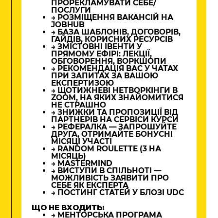
ПРОРЕКЛАМУВАТИ СЕБЕ/
ПОСЛУГИ
→ РОЗМІЩЕННЯ ВАКАНСІЙ НА
JOBHUB
→ БАЗА ШАБЛОНІВ, ДОГОВОРІВ,
ГАЙДІВ, КОРИСНИХ РЕСУРСІВ
→ ЗМІСТОВНІ ІВЕНТИ У
ПРЯМОМУ ЕФІРІ: ЛЕКЦІЇ,
ОБГОВОРЕННЯ, ВОРКШОПИ
→ РЕКОМЕНДАЦІЯ ВАС У ЧАТАХ
ПРИ ЗАПИТАХ ЗА ВАШОЮ
ЕКСПЕРТИЗОЮ
→ ЩОТИЖНЕВІ НЕТВОРКІНГИ В
ZOOM, НА ЯКИХ ЗНАЙОМИТИСЯ
НЕ СТРАШНО
→ ЗНИЖКИ ТА ПРОПОЗИЦІЇ ВІД
ПАРТНЕРІВ НА СЕРВІСИ КУРСИ
→ РЕФЕРАЛКА — ЗАПРОШУЙТЕ
ДРУГА, ОТРИМАЙТЕ БОНУСНІ
МІСЯЦІ УЧАСТІ
→ RANDOM ROULETTE (3 НА
МІСЯЦЬ)
→ MASTERMIND
→ ВИСТУПИ В СПІЛЬНОТІ —
МОЖЛИВІСТЬ ЗАЯВИТИ ПРО
СЕБЕ ЯК ЕКСПЕРТА
→ ПОСТИНГ СТАТЕЙ У БЛОЗІ UDC
ЩО НЕ ВХОДИТЬ:
→ МЕНТОРСЬКА ПРОГРАМА