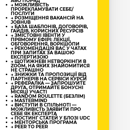
АБО ПОРЯД
→ МОЖЛИВІСТЬ
ПРОРЕКЛАМУВАТИ СЕБЕ/
ПОСЛУГИ
→ РОЗМІЩЕННЯ ВАКАНСІЙ НА
JOBHUB
→ БАЗА ШАБЛОНІВ, ДОГОВОРІВ,
ГАЙДІВ, КОРИСНИХ РЕСУРСІВ
→ ЗМІСТОВНІ ІВЕНТИ У
ПРЯМОМУ ЕФІРІ: ЛЕКЦІЇ,
ОБГОВОРЕННЯ, ВОРКШОПИ
→ РЕКОМЕНДАЦІЯ ВАС У ЧАТАХ
ПРИ ЗАПИТАХ ЗА ВАШОЮ
ЕКСПЕРТИЗОЮ
→ ЩОТИЖНЕВІ НЕТВОРКІНГИ В
ZOOM, НА ЯКИХ ЗНАЙОМИТИСЯ
НЕ СТРАШНО
→ ЗНИЖКИ ТА ПРОПОЗИЦІЇ ВІД
ПАРТНЕРІВ НА СЕРВІСИ КУРСИ
→ РЕФЕРАЛКА — ЗАПРОШУЙТЕ
ДРУГА, ОТРИМАЙТЕ БОНУСНІ
МІСЯЦІ УЧАСТІ
→ RANDOM ROULETTE (БЕЗЛІМ)
→ MASTERMIND
→ ВИСТУПИ В СПІЛЬНОТІ —
МОЖЛИВІСТЬ ЗАЯВИТИ ПРО
СЕБЕ ЯК ЕКСПЕРТА
→ ПОСТИНГ СТАТЕЙ У БЛОЗІ UDC
→ МЕНТОРСЬКА ПРОГРАМА
→ PEER TO PEER