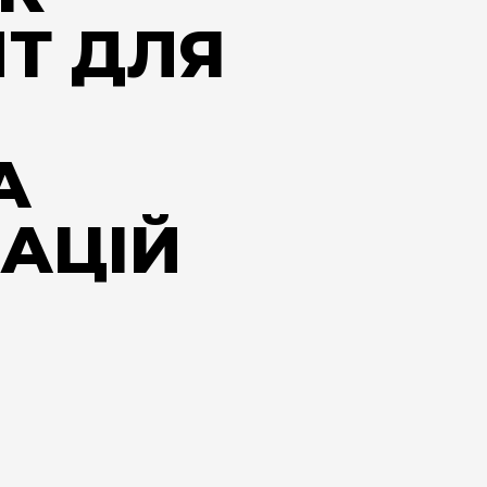
НТ ДЛЯ
А
АЦІЙ