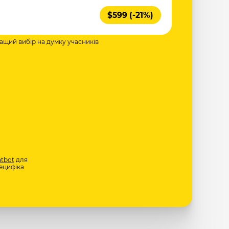
$599 (-21%)
ращий вибір на думку учасників
tbot
для
ецифіка