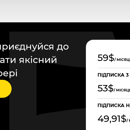
приєднуйся до
59$
ати якісний
/ МІСЯЦ
фері
ПІДПИСКА 3
53$
/ МІСЯЦ
ПІДПИСКА Н
49,91$
/