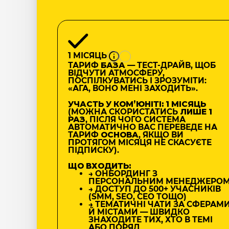
1 МІСЯЦЬ
ТАРИФ
БАЗА
— ТЕСТ-ДРАЙВ, ЩОБ
ВІДЧУТИ АТМОСФЕРУ,
ПОСПІЛКУВАТИСЬ І ЗРОЗУМІТИ:
«АГА, ВОНО МЕНІ ЗАХОДИТЬ».
УЧАСТЬ У КОМʼЮНІТІ: 1 МІСЯЦЬ
(МОЖНА СКОРИСТАТИСЬ
ЛИШЕ 1
РАЗ
, ПІСЛЯ ЧОГО СИСТЕМА
АВТОМАТИЧНО ВАС ПЕРЕВЕДЕ НА
ТАРИФ
ОСНОВА
, ЯКЩО ВИ
ПРОТЯГОМ МІСЯЦЯ НЕ СКАСУЄТЕ
ПІДПИСКУ).
ЩО ВХОДИТЬ:
→ ОНБОРДИНГ З
ПЕРСОНАЛЬНИМ МЕНЕДЖЕРО
→ ДОСТУП ДО 500+ УЧАСНИКІВ
(SMM, SEO, CEO ТОЩО)
→ ТЕМАТИЧНІ ЧАТИ ЗА СФЕРАМ
Й МІСТАМИ — ШВИДКО
ЗНАХОДИТЕ ТИХ, ХТО В ТЕМІ
АБО ПОРЯД