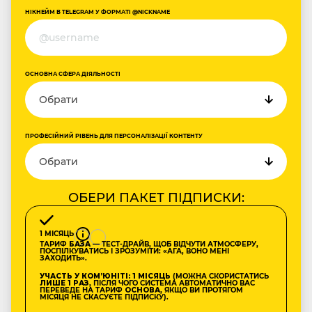
НІКНЕЙМ В TELEGRAM У ФОРМАТІ @NICKNAME
ОСНОВНА СФЕРА ДІЯЛЬНОСТІ
ПРОФЕСІЙНИЙ РІВЕНЬ ДЛЯ ПЕРСОНАЛІЗАЦІЇ КОНТЕНТУ
ОБЕРИ ПАКЕТ ПІДПИСКИ:
1 МІСЯЦЬ
ТАРИФ
БАЗА
— ТЕСТ-ДРАЙВ, ЩОБ ВІДЧУТИ АТМОСФЕРУ,
ПОСПІЛКУВАТИСЬ І ЗРОЗУМІТИ: «АГА, ВОНО МЕНІ
ЗАХОДИТЬ».
УЧАСТЬ У КОМʼЮНІТІ: 1 МІСЯЦЬ
(МОЖНА СКОРИСТАТИСЬ
ЛИШЕ 1 РАЗ
, ПІСЛЯ ЧОГО СИСТЕМА АВТОМАТИЧНО ВАС
ПЕРЕВЕДЕ НА ТАРИФ
ОСНОВА
, ЯКЩО ВИ ПРОТЯГОМ
МІСЯЦЯ НЕ СКАСУЄТЕ ПІДПИСКУ).