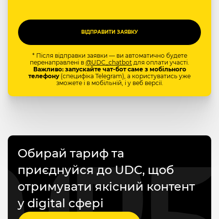
* Після відправки заявки — ви автоматично будете
перенаправлені в
@UDC_chatbot
для оплати участі.
Важливо: запускайте чат-бот саме з мобільного
телефону
(специфіка Telegram), а користуватись уже
зможете і в мобільній, і у веб версії.
Обирай тариф та
приєднуйся до UDC, щоб
отримувати якісний контент
у digital сфері