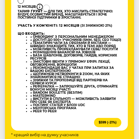
12 МІСЯЦІВ
ТАРИФ
ҐРУНТ
— ДЛЯ ТИХ, ХТО МИСЛИТЬ СТРАТЕГІЧНО:
БУДУЄ ОСОБИСТИЙ БРЕНД, МАСШТАБУЄТЬСЯ І ХОЧЕ
ПОСТІЙНОЇ ПІДТРИМКИ В ЗРОСТАННІ.
УЧАСТЬ У КОМʼЮНІТІ: 12 МІСЯЦІВ
(ЗІ ЗНИЖКОЮ 21%)
ЩО ВХОДИТЬ:
→ ОНБОРДИНГ З ПЕРСОНАЛЬНИМ МЕНЕДЖЕРОМ
→ ДОСТУП ДО 500+ УЧАСНИКІВ (SMM, SEO, CEO ТОЩО)
→ ТЕМАТИЧНІ ЧАТИ ЗА СФЕРАМИ Й МІСТАМИ —
ШВИДКО ЗНАХОДИТЕ ТИХ, ХТО В ТЕМІ АБО ПОРЯД
→ МОЖЛИВІСТЬ ПРОРЕКЛАМУВАТИ СЕБЕ/ ПОСЛУГИ
→ РОЗМІЩЕННЯ ВАКАНСІЙ НА JOBHUB
→ БАЗА ШАБЛОНІВ, ДОГОВОРІВ, ГАЙДІВ, КОРИСНИХ
РЕСУРСІВ
→ ЗМІСТОВНІ ІВЕНТИ У ПРЯМОМУ ЕФІРІ: ЛЕКЦІЇ,
ОБГОВОРЕННЯ, ВОРКШОПИ
→ РЕКОМЕНДАЦІЯ ВАС У ЧАТАХ ПРИ ЗАПИТАХ ЗА
ВАШОЮ ЕКСПЕРТИЗОЮ
→ ЩОТИЖНЕВІ НЕТВОРКІНГИ В ZOOM, НА ЯКИХ
ЗНАЙОМИТИСЯ НЕ СТРАШНО
→ ЗНИЖКИ ТА ПРОПОЗИЦІЇ ВІД ПАРТНЕРІВ НА
СЕРВІСИ КУРСИ
→ РЕФЕРАЛКА — ЗАПРОШУЙТЕ ДРУГА, ОТРИМАЙТЕ
БОНУСНІ МІСЯЦІ УЧАСТІ
→ RANDOM ROULETTE (БЕЗЛІМ)
→ MASTERMIND
→ ВИСТУПИ В СПІЛЬНОТІ — МОЖЛИВІСТЬ ЗАЯВИТИ
ПРО СЕБЕ ЯК ЕКСПЕРТА
→ ПОСТИНГ СТАТЕЙ У БЛОЗІ UDC
→ МЕНТОРСЬКА ПРОГРАМА
→ PEER TO PEER
$599 (-21%)
* кращий вибір на думку учасників