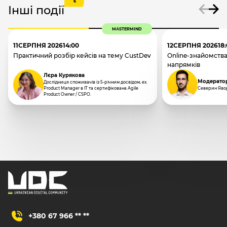
6
Інші події
MASTERMIND
11
СЕРПНЯ 2026
14:00
12
СЕРПНЯ 2026
18
Практичний розбір кейсів на тему CustDev
Online-знайомства
напрямків
Лєра Курякова
Модерато
Дослідниця споживачів із 5-річним досвідом, ex.
Product Manager в IT та сертифікована Agile
Северин Яво
Product Owner / CSPO.
+380 67 966 ** **