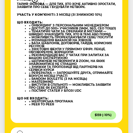
ТАРИФ
ОСНОВА
— ДЛЯ ТИХ, ХТО ХОЧЕ АКТИВНО ЗРОСТАТИ,
ЗАЯВИТИ ПРО СЕБЕ І БУДУВАТИ НЕТВОРК.
УЧАСТЬ У КОМʼЮНІТІ:
3 МІСЯЦІ (ЗІ ЗНИЖКОЮ 10%)
ЩО ВХОДИТЬ:
→ ОНБОРДИНГ З ПЕРСОНАЛЬНИМ МЕНЕДЖЕРОМ
→ ДОСТУП ДО 500+ УЧАСНИКІВ (SMM, SEO, CEO ТОЩО)
→ ТЕМАТИЧНІ ЧАТИ ЗА СФЕРАМИ Й МІСТАМИ —
ШВИДКО ЗНАХОДИТЕ ТИХ, ХТО В ТЕМІ АБО ПОРЯД
→ МОЖЛИВІСТЬ ПРОРЕКЛАМУВАТИ СЕБЕ/ ПОСЛУГИ
→ РОЗМІЩЕННЯ ВАКАНСІЙ НА JOBHUB
→ БАЗА ШАБЛОНІВ, ДОГОВОРІВ, ГАЙДІВ, КОРИСНИХ
РЕСУРСІВ
→ ЗМІСТОВНІ ІВЕНТИ У ПРЯМОМУ ЕФІРІ: ЛЕКЦІЇ,
ОБГОВОРЕННЯ, ВОРКШОПИ
→ РЕКОМЕНДАЦІЯ ВАС У ЧАТАХ ПРИ ЗАПИТАХ ЗА
ВАШОЮ ЕКСПЕРТИЗОЮ
→ ЩОТИЖНЕВІ НЕТВОРКІНГИ В ZOOM, НА ЯКИХ
ЗНАЙОМИТИСЯ НЕ СТРАШНО
→ ЗНИЖКИ ТА ПРОПОЗИЦІЇ ВІД ПАРТНЕРІВ НА
СЕРВІСИ КУРСИ
→ РЕФЕРАЛКА — ЗАПРОШУЙТЕ ДРУГА, ОТРИМАЙТЕ
БОНУСНІ МІСЯЦІ УЧАСТІ
→ RANDOM ROULETTE (3 НА МІСЯЦЬ)
→ MASTERMIND
→ ВИСТУПИ В СПІЛЬНОТІ — МОЖЛИВІСТЬ ЗАЯВИТИ
ПРО СЕБЕ ЯК ЕКСПЕРТА
→ ПОСТИНГ СТАТЕЙ У БЛОЗІ UDC
ЩО НЕ ВХОДИТЬ:
→ МЕНТОРСЬКА ПРОГРАМА
→ PEER TO PEER
$159 (-10%)