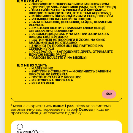
ЩО ВХОДИТЬ:
→ ОНБОРДИНГ З ПЕРСОНАЛЬНИМ МЕНЕДЖЕРОМ
→ ДОСТУП ДО 500+ УЧАСНИКІВ (SMM, SEO, CEO ТОЩО)
→ ТЕМАТИЧНІ ЧАТИ ЗА СФЕРАМИ Й МІСТАМИ —
ШВИДКО ЗНАХОДИТЕ ТИХ, ХТО В ТЕМІ АБО ПОРЯД
→ МОЖЛИВІСТЬ ПРОРЕКЛАМУВАТИ СЕБЕ/ ПОСЛУГИ
→ РОЗМІЩЕННЯ ВАКАНСІЙ НА JOBHUB
→ БАЗА ШАБЛОНІВ, ДОГОВОРІВ, ГАЙДІВ, КОРИСНИХ
РЕСУРСІВ
→ ЗМІСТОВНІ ІВЕНТИ У ПРЯМОМУ ЕФІРІ: ЛЕКЦІЇ,
ОБГОВОРЕННЯ, ВОРКШОПИ
→ РЕКОМЕНДАЦІЯ ВАС У ЧАТАХ ПРИ ЗАПИТАХ ЗА
ВАШОЮ ЕКСПЕРТИЗОЮ
→ ЩОТИЖНЕВІ НЕТВОРКІНГИ В ZOOM, НА ЯКИХ
ЗНАЙОМИТИСЯ НЕ СТРАШНО
→ ЗНИЖКИ ТА ПРОПОЗИЦІЇ ВІД ПАРТНЕРІВ НА
СЕРВІСИ КУРСИ
→ РЕФЕРАЛКА — ЗАПРОШУЙТЕ ДРУГА, ОТРИМАЙТЕ
БОНУСНІ МІСЯЦІ УЧАСТІ
→ RANDOM ROULETTE (1 НА МІСЯЦЬ)
ЩО НЕ ВХОДИТЬ:
→ MASTERMIND
→ ВИСТУПИ В СПІЛЬНОТІ — МОЖЛИВІСТЬ ЗАЯВИТИ
ПРО СЕБЕ ЯК ЕКСПЕРТА
→ ПОСТИНГ СТАТЕЙ У БЛОЗІ UDC
→ МЕНТОРСЬКА ПРОГРАМА
→ PEER TO PEER
$59
* можна скористатись
лише 1 раз
, після чого система
автоматично вас переведе на тариф
Основа
, якщо ви
протягом місяця не скасуєте підписку
3 МІСЯЦІ