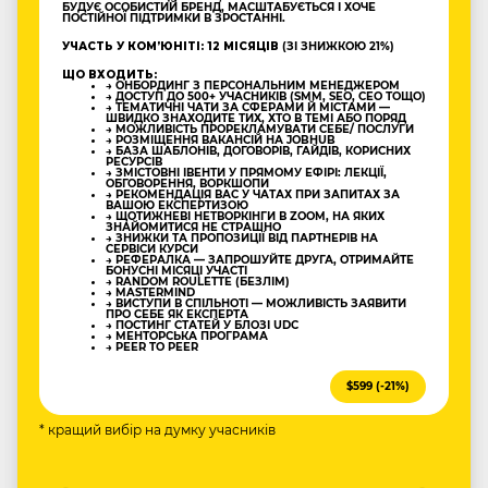
БУДУЄ ОСОБИСТИЙ БРЕНД, МАСШТАБУЄТЬСЯ І ХОЧЕ
ПОСТІЙНОЇ ПІДТРИМКИ В ЗРОСТАННІ.
УЧАСТЬ У КОМʼЮНІТІ: 12 МІСЯЦІВ
(ЗІ ЗНИЖКОЮ 21%)
ЩО ВХОДИТЬ:
→ ОНБОРДИНГ З ПЕРСОНАЛЬНИМ МЕНЕДЖЕРОМ
→ ДОСТУП ДО 500+ УЧАСНИКІВ (SMM, SEO, CEO ТОЩО)
→ ТЕМАТИЧНІ ЧАТИ ЗА СФЕРАМИ Й МІСТАМИ —
ШВИДКО ЗНАХОДИТЕ ТИХ, ХТО В ТЕМІ АБО ПОРЯД
→ МОЖЛИВІСТЬ ПРОРЕКЛАМУВАТИ СЕБЕ/ ПОСЛУГИ
→ РОЗМІЩЕННЯ ВАКАНСІЙ НА JOBHUB
→ БАЗА ШАБЛОНІВ, ДОГОВОРІВ, ГАЙДІВ, КОРИСНИХ
РЕСУРСІВ
→ ЗМІСТОВНІ ІВЕНТИ У ПРЯМОМУ ЕФІРІ: ЛЕКЦІЇ,
ОБГОВОРЕННЯ, ВОРКШОПИ
→ РЕКОМЕНДАЦІЯ ВАС У ЧАТАХ ПРИ ЗАПИТАХ ЗА
ВАШОЮ ЕКСПЕРТИЗОЮ
→ ЩОТИЖНЕВІ НЕТВОРКІНГИ В ZOOM, НА ЯКИХ
ЗНАЙОМИТИСЯ НЕ СТРАШНО
→ ЗНИЖКИ ТА ПРОПОЗИЦІЇ ВІД ПАРТНЕРІВ НА
СЕРВІСИ КУРСИ
→ РЕФЕРАЛКА — ЗАПРОШУЙТЕ ДРУГА, ОТРИМАЙТЕ
БОНУСНІ МІСЯЦІ УЧАСТІ
→ RANDOM ROULETTE (БЕЗЛІМ)
→ MASTERMIND
→ ВИСТУПИ В СПІЛЬНОТІ — МОЖЛИВІСТЬ ЗАЯВИТИ
ПРО СЕБЕ ЯК ЕКСПЕРТА
→ ПОСТИНГ СТАТЕЙ У БЛОЗІ UDC
→ МЕНТОРСЬКА ПРОГРАМА
→ PEER TO PEER
$599 (-21%)
* кращий вибір на думку учасників