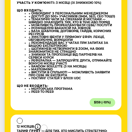
УЧАСТЬ У КОМʼЮНІТІ:
3 МІСЯЦІ (ЗІ ЗНИЖКОЮ 10%)
ЩО ВХОДИТЬ:
→ ОНБОРДИНГ З ПЕРСОНАЛЬНИМ МЕНЕДЖЕРОМ
→ ДОСТУП ДО 500+ УЧАСНИКІВ (SMM, SEO, CEO ТОЩО)
→ ТЕМАТИЧНІ ЧАТИ ЗА СФЕРАМИ Й МІСТАМИ —
ШВИДКО ЗНАХОДИТЕ ТИХ, ХТО В ТЕМІ АБО ПОРЯД
→ МОЖЛИВІСТЬ ПРОРЕКЛАМУВАТИ СЕБЕ/ ПОСЛУГИ
→ РОЗМІЩЕННЯ ВАКАНСІЙ НА JOBHUB
→ БАЗА ШАБЛОНІВ, ДОГОВОРІВ, ГАЙДІВ, КОРИСНИХ
РЕСУРСІВ
→ ЗМІСТОВНІ ІВЕНТИ У ПРЯМОМУ ЕФІРІ: ЛЕКЦІЇ,
ОБГОВОРЕННЯ, ВОРКШОПИ
→ РЕКОМЕНДАЦІЯ ВАС У ЧАТАХ ПРИ ЗАПИТАХ ЗА
ВАШОЮ ЕКСПЕРТИЗОЮ
→ ЩОТИЖНЕВІ НЕТВОРКІНГИ В ZOOM, НА ЯКИХ
ЗНАЙОМИТИСЯ НЕ СТРАШНО
→ ЗНИЖКИ ТА ПРОПОЗИЦІЇ ВІД ПАРТНЕРІВ НА
СЕРВІСИ КУРСИ
→ РЕФЕРАЛКА — ЗАПРОШУЙТЕ ДРУГА, ОТРИМАЙТЕ
БОНУСНІ МІСЯЦІ УЧАСТІ
→ RANDOM ROULETTE (3 НА МІСЯЦЬ)
→ MASTERMIND
→ ВИСТУПИ В СПІЛЬНОТІ — МОЖЛИВІСТЬ ЗАЯВИТИ
ПРО СЕБЕ ЯК ЕКСПЕРТА
→ ПОСТИНГ СТАТЕЙ У БЛОЗІ UDC
ЩО НЕ ВХОДИТЬ:
→ МЕНТОРСЬКА ПРОГРАМА
→ PEER TO PEER
$159 (-10%)
12 МІСЯЦІВ
ТАРИФ
ҐРУНТ
— ДЛЯ ТИХ, ХТО МИСЛИТЬ СТРАТЕГІЧНО: