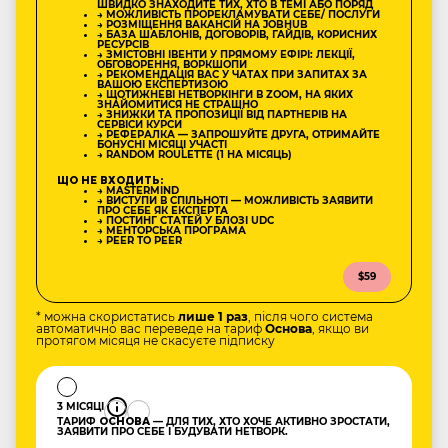
ШВИДКО ЗНАХОДИТЕ ТИХ, ХТО В ТЕМІ АБО ПОРЯД
→ МОЖЛИВІСТЬ ПРОРЕКЛАМУВАТИ СЕБЕ/ ПОСЛУГИ
→ РОЗМІЩЕННЯ ВАКАНСІЙ НА JOBHUB
→ БАЗА ШАБЛОНІВ, ДОГОВОРІВ, ГАЙДІВ, КОРИСНИХ
РЕСУРСІВ
→ ЗМІСТОВНІ ІВЕНТИ У ПРЯМОМУ ЕФІРІ: ЛЕКЦІЇ,
ОБГОВОРЕННЯ, ВОРКШОПИ
→ РЕКОМЕНДАЦІЯ ВАС У ЧАТАХ ПРИ ЗАПИТАХ ЗА
ВАШОЮ ЕКСПЕРТИЗОЮ
→ ЩОТИЖНЕВІ НЕТВОРКІНГИ В ZOOM, НА ЯКИХ
ЗНАЙОМИТИСЯ НЕ СТРАШНО
→ ЗНИЖКИ ТА ПРОПОЗИЦІЇ ВІД ПАРТНЕРІВ НА
СЕРВІСИ КУРСИ
→ РЕФЕРАЛКА — ЗАПРОШУЙТЕ ДРУГА, ОТРИМАЙТЕ
БОНУСНІ МІСЯЦІ УЧАСТІ
→ RANDOM ROULETTE (1 НА МІСЯЦЬ)
ЩО НЕ ВХОДИТЬ:
→ MASTERMIND
→ ВИСТУПИ В СПІЛЬНОТІ — МОЖЛИВІСТЬ ЗАЯВИТИ
ПРО СЕБЕ ЯК ЕКСПЕРТА
→ ПОСТИНГ СТАТЕЙ У БЛОЗІ UDC
→ МЕНТОРСЬКА ПРОГРАМА
→ PEER TO PEER
$59
* можна скористатись
лише 1 раз
, після чого система
автоматично вас переведе на тариф
Основа
, якщо ви
протягом місяця не скасуєте підписку
3 МІСЯЦІ
ТАРИФ
ОСНОВА
— ДЛЯ ТИХ, ХТО ХОЧЕ АКТИВНО ЗРОСТАТИ,
ЗАЯВИТИ ПРО СЕБЕ І БУДУВАТИ НЕТВОРК.