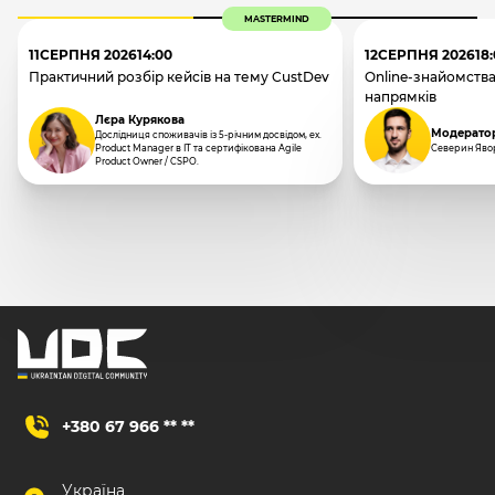
MASTERMIND
11
СЕРПНЯ 2026
14:00
12
СЕРПНЯ 2026
18
Практичний розбір кейсів на тему CustDev
Online-знайомства
напрямків
Лєра Курякова
Модерато
Дослідниця споживачів із 5-річним досвідом, ex.
Product Manager в IT та сертифікована Agile
Северин Яво
Product Owner / CSPO.
+380 67 966 ** **
Україна