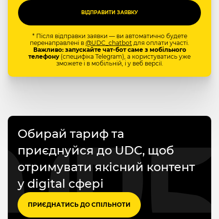
* Після відправки заявки — ви автоматично будете
перенаправлені в
@UDC_chatbot
для оплати участі.
Важливо: запускайте чат-бот саме з мобільного
телефону
(специфіка Telegram), а користуватись уже
зможете і в мобільній, і у веб версії.
Обирай тариф та
приєднуйся до UDC, щоб
отримувати якісний контент
у digital сфері
ПРИЄДНАТИСЬ ДО СПІЛЬНОТИ