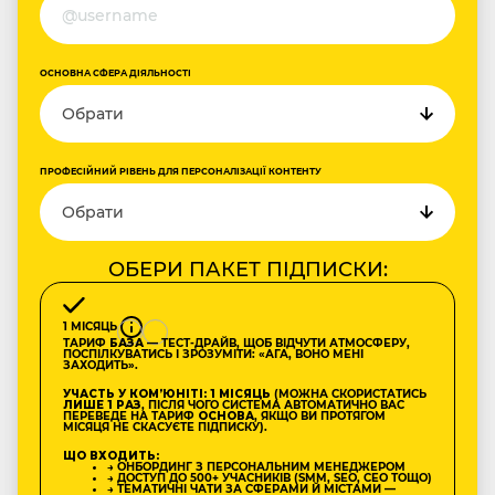
ОСНОВНА СФЕРА ДІЯЛЬНОСТІ
ПРОФЕСІЙНИЙ РІВЕНЬ ДЛЯ ПЕРСОНАЛІЗАЦІЇ КОНТЕНТУ
ОБЕРИ ПАКЕТ ПІДПИСКИ:
1 МІСЯЦЬ
ТАРИФ
БАЗА
— ТЕСТ-ДРАЙВ, ЩОБ ВІДЧУТИ АТМОСФЕРУ,
ПОСПІЛКУВАТИСЬ І ЗРОЗУМІТИ: «АГА, ВОНО МЕНІ
ЗАХОДИТЬ».
УЧАСТЬ У КОМʼЮНІТІ: 1 МІСЯЦЬ
(МОЖНА СКОРИСТАТИСЬ
ЛИШЕ 1 РАЗ
, ПІСЛЯ ЧОГО СИСТЕМА АВТОМАТИЧНО ВАС
ПЕРЕВЕДЕ НА ТАРИФ
ОСНОВА
, ЯКЩО ВИ ПРОТЯГОМ
МІСЯЦЯ НЕ СКАСУЄТЕ ПІДПИСКУ).
ЩО ВХОДИТЬ:
→ ОНБОРДИНГ З ПЕРСОНАЛЬНИМ МЕНЕДЖЕРОМ
→ ДОСТУП ДО 500+ УЧАСНИКІВ (SMM, SEO, CEO ТОЩО)
→ ТЕМАТИЧНІ ЧАТИ ЗА СФЕРАМИ Й МІСТАМИ —