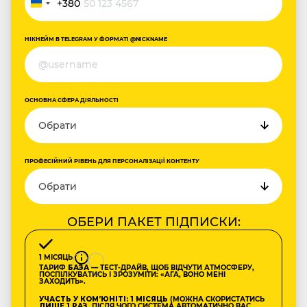
+380
Україна
+380
НІКНЕЙМ В TELEGRAM У ФОРМАТІ @NICKNAME
ОСНОВНА СФЕРА ДІЯЛЬНОСТІ
ПРОФЕСІЙНИЙ РІВЕНЬ ДЛЯ ПЕРСОНАЛІЗАЦІЇ КОНТЕНТУ
ОБЕРИ ПАКЕТ ПІДПИСКИ:
1 МІСЯЦЬ
ТАРИФ
БАЗА
— ТЕСТ-ДРАЙВ, ЩОБ ВІДЧУТИ АТМОСФЕРУ,
ПОСПІЛКУВАТИСЬ І ЗРОЗУМІТИ: «АГА, ВОНО МЕНІ
ЗАХОДИТЬ».
УЧАСТЬ У КОМʼЮНІТІ: 1 МІСЯЦЬ
(МОЖНА СКОРИСТАТИСЬ
ЛИШЕ 1 РАЗ
, ПІСЛЯ ЧОГО СИСТЕМА АВТОМАТИЧНО ВАС