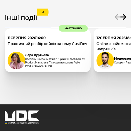
6
Інші події
MASTERMIND
11
СЕРПНЯ 2026
14:00
12
СЕРПНЯ 2026
18
Практичний розбір кейсів на тему CustDev
Online-знайомства
напрямків
Лєра Курякова
Модерато
Дослідниця споживачів із 5-річним досвідом, ex.
Product Manager в IT та сертифікована Agile
Северин Яво
Product Owner / CSPO.