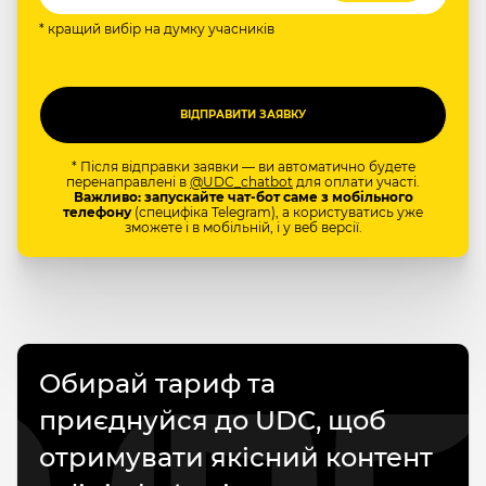
* кращий вибір на думку учасників
* Після відправки заявки — ви автоматично будете
перенаправлені в
@UDC_chatbot
для оплати участі.
Важливо: запускайте чат-бот саме з мобільного
телефону
(специфіка Telegram), а користуватись уже
зможете і в мобільній, і у веб версії.
Обирай тариф та
приєднуйся до UDC, щоб
отримувати якісний контент