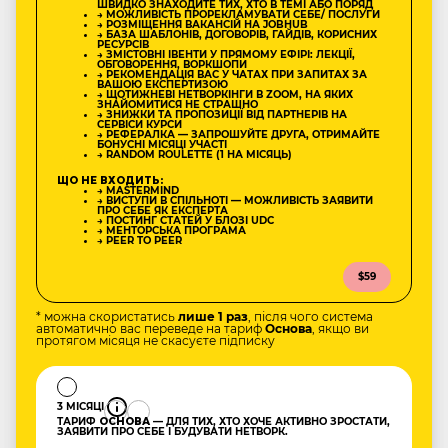
ШВИДКО ЗНАХОДИТЕ ТИХ, ХТО В ТЕМІ АБО ПОРЯД
→ МОЖЛИВІСТЬ ПРОРЕКЛАМУВАТИ СЕБЕ/ ПОСЛУГИ
→ РОЗМІЩЕННЯ ВАКАНСІЙ НА JOBHUB
→ БАЗА ШАБЛОНІВ, ДОГОВОРІВ, ГАЙДІВ, КОРИСНИХ
РЕСУРСІВ
→ ЗМІСТОВНІ ІВЕНТИ У ПРЯМОМУ ЕФІРІ: ЛЕКЦІЇ,
ОБГОВОРЕННЯ, ВОРКШОПИ
→ РЕКОМЕНДАЦІЯ ВАС У ЧАТАХ ПРИ ЗАПИТАХ ЗА
ВАШОЮ ЕКСПЕРТИЗОЮ
→ ЩОТИЖНЕВІ НЕТВОРКІНГИ В ZOOM, НА ЯКИХ
ЗНАЙОМИТИСЯ НЕ СТРАШНО
→ ЗНИЖКИ ТА ПРОПОЗИЦІЇ ВІД ПАРТНЕРІВ НА
СЕРВІСИ КУРСИ
→ РЕФЕРАЛКА — ЗАПРОШУЙТЕ ДРУГА, ОТРИМАЙТЕ
БОНУСНІ МІСЯЦІ УЧАСТІ
→ RANDOM ROULETTE (1 НА МІСЯЦЬ)
ЩО НЕ ВХОДИТЬ:
→ MASTERMIND
→ ВИСТУПИ В СПІЛЬНОТІ — МОЖЛИВІСТЬ ЗАЯВИТИ
ПРО СЕБЕ ЯК ЕКСПЕРТА
→ ПОСТИНГ СТАТЕЙ У БЛОЗІ UDC
→ МЕНТОРСЬКА ПРОГРАМА
→ PEER TO PEER
$59
* можна скористатись
лише 1 раз
, після чого система
автоматично вас переведе на тариф
Основа
, якщо ви
протягом місяця не скасуєте підписку
3 МІСЯЦІ
ТАРИФ
ОСНОВА
— ДЛЯ ТИХ, ХТО ХОЧЕ АКТИВНО ЗРОСТАТИ,
ЗАЯВИТИ ПРО СЕБЕ І БУДУВАТИ НЕТВОРК.