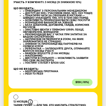
УЧАСТЬ У КОМʼЮНІТІ:
3 МІСЯЦІ (ЗІ ЗНИЖКОЮ 10%)
ЩО ВХОДИТЬ:
→ ОНБОРДИНГ З ПЕРСОНАЛЬНИМ МЕНЕДЖЕРОМ
→ ДОСТУП ДО 500+ УЧАСНИКІВ (SMM, SEO, CEO ТОЩО)
→ ТЕМАТИЧНІ ЧАТИ ЗА СФЕРАМИ Й МІСТАМИ —
ШВИДКО ЗНАХОДИТЕ ТИХ, ХТО В ТЕМІ АБО ПОРЯД
→ МОЖЛИВІСТЬ ПРОРЕКЛАМУВАТИ СЕБЕ/ ПОСЛУГИ
→ РОЗМІЩЕННЯ ВАКАНСІЙ НА JOBHUB
→ БАЗА ШАБЛОНІВ, ДОГОВОРІВ, ГАЙДІВ, КОРИСНИХ
РЕСУРСІВ
→ ЗМІСТОВНІ ІВЕНТИ У ПРЯМОМУ ЕФІРІ: ЛЕКЦІЇ,
ОБГОВОРЕННЯ, ВОРКШОПИ
→ РЕКОМЕНДАЦІЯ ВАС У ЧАТАХ ПРИ ЗАПИТАХ ЗА
ВАШОЮ ЕКСПЕРТИЗОЮ
→ ЩОТИЖНЕВІ НЕТВОРКІНГИ В ZOOM, НА ЯКИХ
ЗНАЙОМИТИСЯ НЕ СТРАШНО
→ ЗНИЖКИ ТА ПРОПОЗИЦІЇ ВІД ПАРТНЕРІВ НА
СЕРВІСИ КУРСИ
→ РЕФЕРАЛКА — ЗАПРОШУЙТЕ ДРУГА, ОТРИМАЙТЕ
БОНУСНІ МІСЯЦІ УЧАСТІ
→ RANDOM ROULETTE (3 НА МІСЯЦЬ)
→ MASTERMIND
→ ВИСТУПИ В СПІЛЬНОТІ — МОЖЛИВІСТЬ ЗАЯВИТИ
ПРО СЕБЕ ЯК ЕКСПЕРТА
→ ПОСТИНГ СТАТЕЙ У БЛОЗІ UDC
ЩО НЕ ВХОДИТЬ:
→ МЕНТОРСЬКА ПРОГРАМА
→ PEER TO PEER
$159 (-10%)
12 МІСЯЦІВ
ТАРИФ
ҐРУНТ
— ДЛЯ ТИХ, ХТО МИСЛИТЬ СТРАТЕГІЧНО: