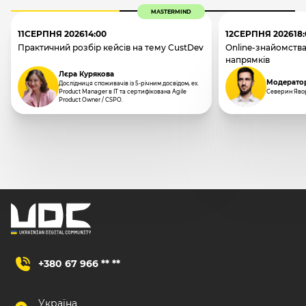
MASTERMIND
11
СЕРПНЯ 2026
14:00
12
СЕРПНЯ 2026
18
Практичний розбір кейсів на тему CustDev
Online-знайомства
напрямків
Лєра Курякова
Модерато
Дослідниця споживачів із 5-річним досвідом, ex.
Product Manager в IT та сертифікована Agile
Северин Яво
Product Owner / CSPO.
+380 67 966 ** **
Україна