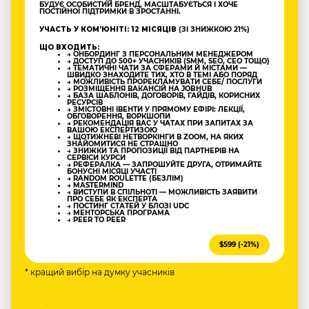
БУДУЄ ОСОБИСТИЙ БРЕНД, МАСШТАБУЄТЬСЯ І ХОЧЕ
ПОСТІЙНОЇ ПІДТРИМКИ В ЗРОСТАННІ.
УЧАСТЬ У КОМʼЮНІТІ: 12 МІСЯЦІВ
(ЗІ ЗНИЖКОЮ 21%)
ЩО ВХОДИТЬ:
→ ОНБОРДИНГ З ПЕРСОНАЛЬНИМ МЕНЕДЖЕРОМ
→ ДОСТУП ДО 500+ УЧАСНИКІВ (SMM, SEO, CEO ТОЩО)
→ ТЕМАТИЧНІ ЧАТИ ЗА СФЕРАМИ Й МІСТАМИ —
ШВИДКО ЗНАХОДИТЕ ТИХ, ХТО В ТЕМІ АБО ПОРЯД
→ МОЖЛИВІСТЬ ПРОРЕКЛАМУВАТИ СЕБЕ/ ПОСЛУГИ
→ РОЗМІЩЕННЯ ВАКАНСІЙ НА JOBHUB
→ БАЗА ШАБЛОНІВ, ДОГОВОРІВ, ГАЙДІВ, КОРИСНИХ
РЕСУРСІВ
→ ЗМІСТОВНІ ІВЕНТИ У ПРЯМОМУ ЕФІРІ: ЛЕКЦІЇ,
ОБГОВОРЕННЯ, ВОРКШОПИ
→ РЕКОМЕНДАЦІЯ ВАС У ЧАТАХ ПРИ ЗАПИТАХ ЗА
ВАШОЮ ЕКСПЕРТИЗОЮ
→ ЩОТИЖНЕВІ НЕТВОРКІНГИ В ZOOM, НА ЯКИХ
ЗНАЙОМИТИСЯ НЕ СТРАШНО
→ ЗНИЖКИ ТА ПРОПОЗИЦІЇ ВІД ПАРТНЕРІВ НА
СЕРВІСИ КУРСИ
→ РЕФЕРАЛКА — ЗАПРОШУЙТЕ ДРУГА, ОТРИМАЙТЕ
БОНУСНІ МІСЯЦІ УЧАСТІ
→ RANDOM ROULETTE (БЕЗЛІМ)
→ MASTERMIND
→ ВИСТУПИ В СПІЛЬНОТІ — МОЖЛИВІСТЬ ЗАЯВИТИ
ПРО СЕБЕ ЯК ЕКСПЕРТА
→ ПОСТИНГ СТАТЕЙ У БЛОЗІ UDC
→ МЕНТОРСЬКА ПРОГРАМА
→ PEER TO PEER
$599 (-21%)
* кращий вибір на думку учасників