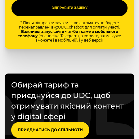
* Після відправки заявки — ви автоматично будете
перенаправлені в
@UDC_chatbot
для оплати участі.
Важливо: запускайте чат-бот саме з мобільного
телефону
(специфіка Telegram), а користуватись уже
зможете і в мобільній, і у веб версії.
Обирай тариф та
приєднуйся до UDC, щоб
отримувати якісний контент
у digital сфері
ПРИЄДНАТИСЬ ДО СПІЛЬНОТИ