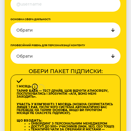
ОСНОВНА СФЕРА ДІЯЛЬНОСТІ
ПРОФЕСІЙНИЙ РІВЕНЬ ДЛЯ ПЕРСОНАЛІЗАЦІЇ КОНТЕНТУ
ОБЕРИ ПАКЕТ ПІДПИСКИ:
1 МІСЯЦЬ
ТАРИФ
БАЗА
— ТЕСТ-ДРАЙВ, ЩОБ ВІДЧУТИ АТМОСФЕРУ,
ПОСПІЛКУВАТИСЬ І ЗРОЗУМІТИ: «АГА, ВОНО МЕНІ
ЗАХОДИТЬ».
УЧАСТЬ У КОМʼЮНІТІ: 1 МІСЯЦЬ
(МОЖНА СКОРИСТАТИСЬ
ЛИШЕ 1 РАЗ
, ПІСЛЯ ЧОГО СИСТЕМА АВТОМАТИЧНО ВАС
ПЕРЕВЕДЕ НА ТАРИФ
ОСНОВА
, ЯКЩО ВИ ПРОТЯГОМ
МІСЯЦЯ НЕ СКАСУЄТЕ ПІДПИСКУ).
ЩО ВХОДИТЬ:
→ ОНБОРДИНГ З ПЕРСОНАЛЬНИМ МЕНЕДЖЕРОМ
→ ДОСТУП ДО 500+ УЧАСНИКІВ (SMM, SEO, CEO ТОЩО)
→ ТЕМАТИЧНІ ЧАТИ ЗА СФЕРАМИ Й МІСТАМИ —