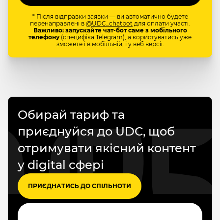
* Після відправки заявки — ви автоматично будете
перенаправлені в
@UDC_chatbot
для оплати участі.
Важливо: запускайте чат-бот саме з мобільного
телефону
(специфіка Telegram), а користуватись уже
зможете і в мобільній, і у веб версії.
Обирай тариф та
приєднуйся до UDC, щоб
отримувати якісний контент
у digital сфері
ПРИЄДНАТИСЬ ДО СПІЛЬНОТИ