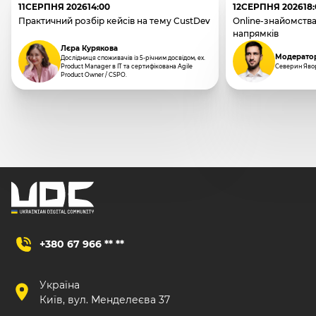
11
СЕРПНЯ 2026
14:00
12
СЕРПНЯ 2026
18
Практичний розбір кейсів на тему CustDev
Online-знайомства
напрямків
Лєра Курякова
Модерато
Дослідниця споживачів із 5-річним досвідом, ex.
Product Manager в IT та сертифікована Agile
Северин Яво
Product Owner / CSPO.
+380 67 966 ** **
Україна
Київ, вул. Менделеєва 37