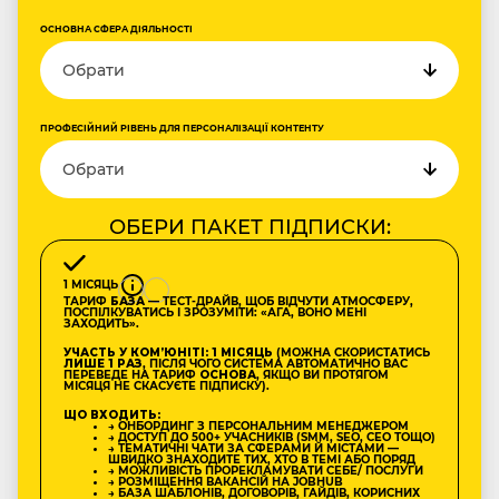
ОСНОВНА СФЕРА ДІЯЛЬНОСТІ
ПРОФЕСІЙНИЙ РІВЕНЬ ДЛЯ ПЕРСОНАЛІЗАЦІЇ КОНТЕНТУ
ОБЕРИ ПАКЕТ ПІДПИСКИ:
1 МІСЯЦЬ
ТАРИФ
БАЗА
— ТЕСТ-ДРАЙВ, ЩОБ ВІДЧУТИ АТМОСФЕРУ,
ПОСПІЛКУВАТИСЬ І ЗРОЗУМІТИ: «АГА, ВОНО МЕНІ
ЗАХОДИТЬ».
УЧАСТЬ У КОМʼЮНІТІ: 1 МІСЯЦЬ
(МОЖНА СКОРИСТАТИСЬ
ЛИШЕ 1 РАЗ
, ПІСЛЯ ЧОГО СИСТЕМА АВТОМАТИЧНО ВАС
ПЕРЕВЕДЕ НА ТАРИФ
ОСНОВА
, ЯКЩО ВИ ПРОТЯГОМ
МІСЯЦЯ НЕ СКАСУЄТЕ ПІДПИСКУ).
ЩО ВХОДИТЬ:
→ ОНБОРДИНГ З ПЕРСОНАЛЬНИМ МЕНЕДЖЕРОМ
→ ДОСТУП ДО 500+ УЧАСНИКІВ (SMM, SEO, CEO ТОЩО)
→ ТЕМАТИЧНІ ЧАТИ ЗА СФЕРАМИ Й МІСТАМИ —
ШВИДКО ЗНАХОДИТЕ ТИХ, ХТО В ТЕМІ АБО ПОРЯД
→ МОЖЛИВІСТЬ ПРОРЕКЛАМУВАТИ СЕБЕ/ ПОСЛУГИ
→ РОЗМІЩЕННЯ ВАКАНСІЙ НА JOBHUB
→ БАЗА ШАБЛОНІВ, ДОГОВОРІВ, ГАЙДІВ, КОРИСНИХ