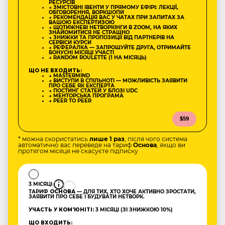
РЕСУРСІВ
→ ЗМІСТОВНІ ІВЕНТИ У ПРЯМОМУ ЕФІРІ: ЛЕКЦІЇ,
ОБГОВОРЕННЯ, ВОРКШОПИ
→ РЕКОМЕНДАЦІЯ ВАС У ЧАТАХ ПРИ ЗАПИТАХ ЗА
ВАШОЮ ЕКСПЕРТИЗОЮ
→ ЩОТИЖНЕВІ НЕТВОРКІНГИ В ZOOM, НА ЯКИХ
ЗНАЙОМИТИСЯ НЕ СТРАШНО
→ ЗНИЖКИ ТА ПРОПОЗИЦІЇ ВІД ПАРТНЕРІВ НА
СЕРВІСИ КУРСИ
→ РЕФЕРАЛКА — ЗАПРОШУЙТЕ ДРУГА, ОТРИМАЙТЕ
БОНУСНІ МІСЯЦІ УЧАСТІ
→ RANDOM ROULETTE (1 НА МІСЯЦЬ)
ЩО НЕ ВХОДИТЬ:
→ MASTERMIND
→ ВИСТУПИ В СПІЛЬНОТІ — МОЖЛИВІСТЬ ЗАЯВИТИ
ПРО СЕБЕ ЯК ЕКСПЕРТА
→ ПОСТИНГ СТАТЕЙ У БЛОЗІ UDC
→ МЕНТОРСЬКА ПРОГРАМА
→ PEER TO PEER
$59
* можна скористатись
лише 1 раз
, після чого система
автоматично вас переведе на тариф
Основа
, якщо ви
протягом місяця не скасуєте підписку
3 МІСЯЦІ
ТАРИФ
ОСНОВА
— ДЛЯ ТИХ, ХТО ХОЧЕ АКТИВНО ЗРОСТАТИ,
ЗАЯВИТИ ПРО СЕБЕ І БУДУВАТИ НЕТВОРК.
УЧАСТЬ У КОМʼЮНІТІ:
3 МІСЯЦІ (ЗІ ЗНИЖКОЮ 10%)
ЩО ВХОДИТЬ: