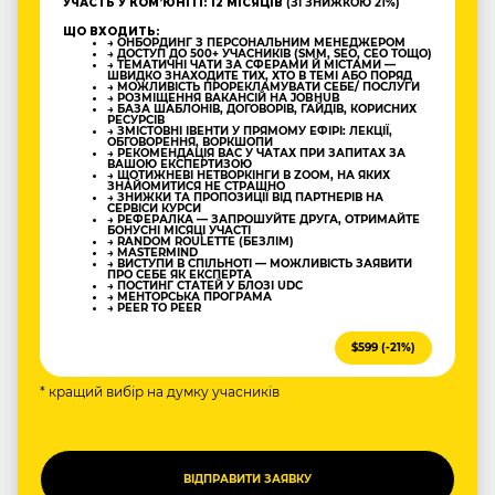
УЧАСТЬ У КОМʼЮНІТІ: 12 МІСЯЦІВ
(ЗІ ЗНИЖКОЮ 21%)
ЩО ВХОДИТЬ:
→ ОНБОРДИНГ З ПЕРСОНАЛЬНИМ МЕНЕДЖЕРОМ
→ ДОСТУП ДО 500+ УЧАСНИКІВ (SMM, SEO, CEO ТОЩО)
→ ТЕМАТИЧНІ ЧАТИ ЗА СФЕРАМИ Й МІСТАМИ —
ШВИДКО ЗНАХОДИТЕ ТИХ, ХТО В ТЕМІ АБО ПОРЯД
→ МОЖЛИВІСТЬ ПРОРЕКЛАМУВАТИ СЕБЕ/ ПОСЛУГИ
→ РОЗМІЩЕННЯ ВАКАНСІЙ НА JOBHUB
→ БАЗА ШАБЛОНІВ, ДОГОВОРІВ, ГАЙДІВ, КОРИСНИХ
РЕСУРСІВ
→ ЗМІСТОВНІ ІВЕНТИ У ПРЯМОМУ ЕФІРІ: ЛЕКЦІЇ,
ОБГОВОРЕННЯ, ВОРКШОПИ
→ РЕКОМЕНДАЦІЯ ВАС У ЧАТАХ ПРИ ЗАПИТАХ ЗА
ВАШОЮ ЕКСПЕРТИЗОЮ
→ ЩОТИЖНЕВІ НЕТВОРКІНГИ В ZOOM, НА ЯКИХ
ЗНАЙОМИТИСЯ НЕ СТРАШНО
→ ЗНИЖКИ ТА ПРОПОЗИЦІЇ ВІД ПАРТНЕРІВ НА
СЕРВІСИ КУРСИ
→ РЕФЕРАЛКА — ЗАПРОШУЙТЕ ДРУГА, ОТРИМАЙТЕ
БОНУСНІ МІСЯЦІ УЧАСТІ
→ RANDOM ROULETTE (БЕЗЛІМ)
→ MASTERMIND
→ ВИСТУПИ В СПІЛЬНОТІ — МОЖЛИВІСТЬ ЗАЯВИТИ
ПРО СЕБЕ ЯК ЕКСПЕРТА
→ ПОСТИНГ СТАТЕЙ У БЛОЗІ UDC
→ МЕНТОРСЬКА ПРОГРАМА
→ PEER TO PEER
$599 (-21%)
* кращий вибір на думку учасників