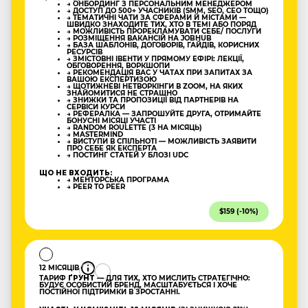
→ ОНБОРДИНГ З ПЕРСОНАЛЬНИМ МЕНЕДЖЕРОМ
→ ДОСТУП ДО 500+ УЧАСНИКІВ (SMM, SEO, CEO ТОЩО)
→ ТЕМАТИЧНІ ЧАТИ ЗА СФЕРАМИ Й МІСТАМИ —
ШВИДКО ЗНАХОДИТЕ ТИХ, ХТО В ТЕМІ АБО ПОРЯД
→ МОЖЛИВІСТЬ ПРОРЕКЛАМУВАТИ СЕБЕ/ ПОСЛУГИ
→ РОЗМІЩЕННЯ ВАКАНСІЙ НА JOBHUB
→ БАЗА ШАБЛОНІВ, ДОГОВОРІВ, ГАЙДІВ, КОРИСНИХ
РЕСУРСІВ
→ ЗМІСТОВНІ ІВЕНТИ У ПРЯМОМУ ЕФІРІ: ЛЕКЦІЇ,
ОБГОВОРЕННЯ, ВОРКШОПИ
→ РЕКОМЕНДАЦІЯ ВАС У ЧАТАХ ПРИ ЗАПИТАХ ЗА
ВАШОЮ ЕКСПЕРТИЗОЮ
→ ЩОТИЖНЕВІ НЕТВОРКІНГИ В ZOOM, НА ЯКИХ
ЗНАЙОМИТИСЯ НЕ СТРАШНО
→ ЗНИЖКИ ТА ПРОПОЗИЦІЇ ВІД ПАРТНЕРІВ НА
СЕРВІСИ КУРСИ
→ РЕФЕРАЛКА — ЗАПРОШУЙТЕ ДРУГА, ОТРИМАЙТЕ
БОНУСНІ МІСЯЦІ УЧАСТІ
→ RANDOM ROULETTE (3 НА МІСЯЦЬ)
→ MASTERMIND
→ ВИСТУПИ В СПІЛЬНОТІ — МОЖЛИВІСТЬ ЗАЯВИТИ
ПРО СЕБЕ ЯК ЕКСПЕРТА
→ ПОСТИНГ СТАТЕЙ У БЛОЗІ UDC
ЩО НЕ ВХОДИТЬ:
→ МЕНТОРСЬКА ПРОГРАМА
→ PEER TO PEER
$159 (-10%)
12 МІСЯЦІВ
ТАРИФ
ҐРУНТ
— ДЛЯ ТИХ, ХТО МИСЛИТЬ СТРАТЕГІЧНО:
БУДУЄ ОСОБИСТИЙ БРЕНД, МАСШТАБУЄТЬСЯ І ХОЧЕ
ПОСТІЙНОЇ ПІДТРИМКИ В ЗРОСТАННІ.