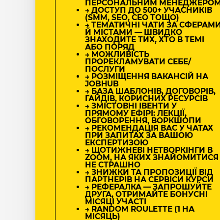
ПЕРСОНАЛЬНИМ МЕНЕДЖЕРО
→ ДОСТУП ДО 500+ УЧАСНИКІВ
(SMM, SEO, CEO ТОЩО)
→ ТЕМАТИЧНІ ЧАТИ ЗА СФЕРАМ
Й МІСТАМИ — ШВИДКО
ЗНАХОДИТЕ ТИХ, ХТО В ТЕМІ
АБО ПОРЯД
→ МОЖЛИВІСТЬ
ПРОРЕКЛАМУВАТИ СЕБЕ/
ПОСЛУГИ
→ РОЗМІЩЕННЯ ВАКАНСІЙ НА
JOBHUB
→ БАЗА ШАБЛОНІВ, ДОГОВОРІВ,
ГАЙДІВ, КОРИСНИХ РЕСУРСІВ
→ ЗМІСТОВНІ ІВЕНТИ У
ПРЯМОМУ ЕФІРІ: ЛЕКЦІЇ,
ОБГОВОРЕННЯ, ВОРКШОПИ
→ РЕКОМЕНДАЦІЯ ВАС У ЧАТАХ
ПРИ ЗАПИТАХ ЗА ВАШОЮ
ЕКСПЕРТИЗОЮ
→ ЩОТИЖНЕВІ НЕТВОРКІНГИ В
ZOOM, НА ЯКИХ ЗНАЙОМИТИСЯ
НЕ СТРАШНО
→ ЗНИЖКИ ТА ПРОПОЗИЦІЇ ВІД
ПАРТНЕРІВ НА СЕРВІСИ КУРСИ
→ РЕФЕРАЛКА — ЗАПРОШУЙТЕ
ДРУГА, ОТРИМАЙТЕ БОНУСНІ
МІСЯЦІ УЧАСТІ
→ RANDOM ROULETTE (1 НА
МІСЯЦЬ)