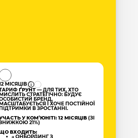
12 МІСЯЦІВ
ТАРИФ
ҐРУНТ
— ДЛЯ ТИХ, ХТО
МИСЛИТЬ СТРАТЕГІЧНО: БУДУЄ
ОСОБИСТИЙ БРЕНД,
МАСШТАБУЄТЬСЯ І ХОЧЕ ПОСТІЙНОЇ
ПІДТРИМКИ В ЗРОСТАННІ.
УЧАСТЬ У КОМʼЮНІТІ: 12 МІСЯЦІВ
(ЗІ
ЗНИЖКОЮ 21%)
ЩО ВХОДИТЬ:
→ ОНБОРДИНГ З