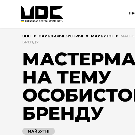
ПР
UDC
НАЙБЛИЖЧІ ЗУСТРІЧІ
МАЙБУТНІ
МАСТЕ
БРЕНДУ
МАСТЕРМ
НА ТЕМУ
ОСОБИСТО
БРЕНДУ
МАЙБУТНІ