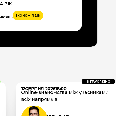
А РІК
ЕКОНОМІЯ 21%
 МІСЯЦЬ
NETWORKING
12
СЕРПНЯ 2026
18:00
Online-знайомства між учасниками
всіх напрямків