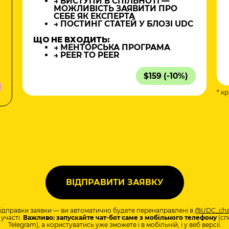
→ ВИСТУПИ В СПІЛЬНОТІ —
МОЖЛИВІСТЬ ЗАЯВИТИ ПРО
СЕБЕ ЯК ЕКСПЕРТА
→ ПОСТИНГ СТАТЕЙ У БЛОЗІ UDC
ЩО НЕ ВХОДИТЬ:
→ МЕНТОРСЬКА ПРОГРАМА
→ PEER TO PEER
$159 (-10%)
* к
а
відправки заявки — ви автоматично будете перенаправлені в
@UDC_cha
участі.
Важливо: запускайте чат-бот саме з мобільного телефону
(сп
Telegram), а користуватись уже зможете і в мобільній, і у веб версії.