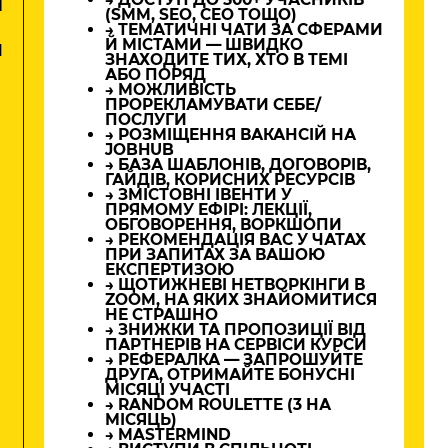
М
(SMM, SEO, CEO ТОЩО)
→ ТЕМАТИЧНІ ЧАТИ ЗА СФЕРАМИ
Й МІСТАМИ — ШВИДКО
И
ЗНАХОДИТЕ ТИХ, ХТО В ТЕМІ
АБО ПОРЯД
→ МОЖЛИВІСТЬ
ПРОРЕКЛАМУВАТИ СЕБЕ/
ПОСЛУГИ
→ РОЗМІЩЕННЯ ВАКАНСІЙ НА
JOBHUB
→ БАЗА ШАБЛОНІВ, ДОГОВОРІВ,
ГАЙДІВ, КОРИСНИХ РЕСУРСІВ
→ ЗМІСТОВНІ ІВЕНТИ У
ПРЯМОМУ ЕФІРІ: ЛЕКЦІЇ,
ОБГОВОРЕННЯ, ВОРКШОПИ
→ РЕКОМЕНДАЦІЯ ВАС У ЧАТАХ
ПРИ ЗАПИТАХ ЗА ВАШОЮ
ЕКСПЕРТИЗОЮ
→ ЩОТИЖНЕВІ НЕТВОРКІНГИ В
ZOOM, НА ЯКИХ ЗНАЙОМИТИСЯ
НЕ СТРАШНО
→ ЗНИЖКИ ТА ПРОПОЗИЦІЇ ВІД
ПАРТНЕРІВ НА СЕРВІСИ КУРСИ
→ РЕФЕРАЛКА — ЗАПРОШУЙТЕ
ДРУГА, ОТРИМАЙТЕ БОНУСНІ
МІСЯЦІ УЧАСТІ
→ RANDOM ROULETTE (3 НА
МІСЯЦЬ)
→ MASTERMIND