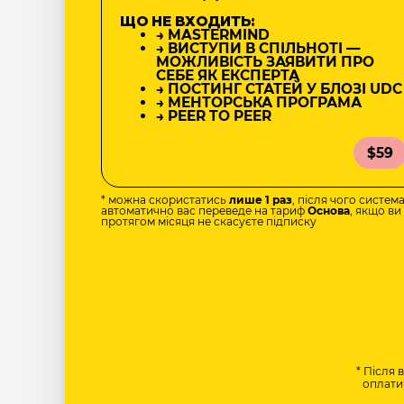
ЩО НЕ ВХОДИТЬ:
→ MASTERMIND
→ ВИСТУПИ В СПІЛЬНОТІ —
МОЖЛИВІСТЬ ЗАЯВИТИ ПРО
СЕБЕ ЯК ЕКСПЕРТА
→ ПОСТИНГ СТАТЕЙ У БЛОЗІ UDC
→ МЕНТОРСЬКА ПРОГРАМА
→ PEER TO PEER
$59
* можна скористатись
лише 1 раз
, після чого систем
автоматично вас переведе на тариф
Основа
, якщо ви
протягом місяця не скасуєте підписку
* Після 
оплати 