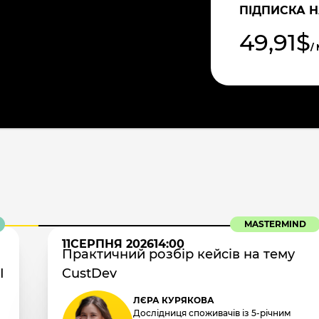
ПІДПИСКА Н
49,91$
/
MASTERMIND
11
СЕРПНЯ 2026
14:00
Практичний розбір кейсів на тему
I
CustDev
ЛЄРА КУРЯКОВА
Дослідниця споживачів із 5-річним