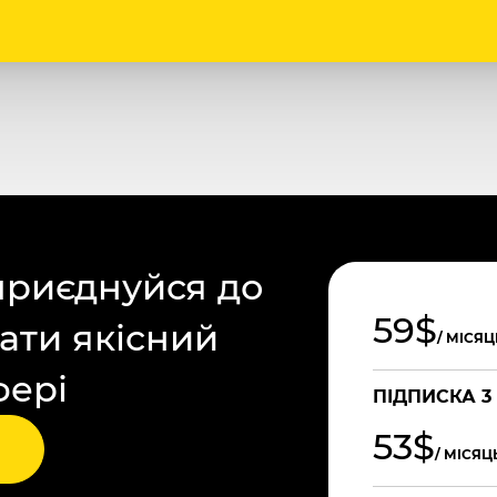
приєднуйся до
59$
ати якісний
/ МІСЯЦ
фері
ПІДПИСКА 3
53$
/ МІСЯЦ