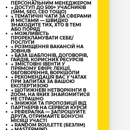
ПЕРСОНАЛЬНИМ МЕНЕДЖЕРОМ
→ ДОСТУП ДО 500+ УЧАСНИКІВ
(SMM, SEO, CEO ТОЩО)
→ ТЕМАТИЧНІ ЧАТИ ЗА СФЕРАМИ
Й МІСТАМИ — ШВИДКО
ЗНАХОДИТЕ ТИХ, ХТО В ТЕМІ
АБО ПОРЯД
→ МОЖЛИВІСТЬ
ПРОРЕКЛАМУВАТИ СЕБЕ/
ПОСЛУГИ
→ РОЗМІЩЕННЯ ВАКАНСІЙ НА
JOBHUB
→ БАЗА ШАБЛОНІВ, ДОГОВОРІВ,
ГАЙДІВ, КОРИСНИХ РЕСУРСІВ
→ ЗМІСТОВНІ ІВЕНТИ У
ПРЯМОМУ ЕФІРІ: ЛЕКЦІЇ,
ОБГОВОРЕННЯ, ВОРКШОПИ
→ РЕКОМЕНДАЦІЯ ВАС У ЧАТАХ
ПРИ ЗАПИТАХ ЗА ВАШОЮ
ЕКСПЕРТИЗОЮ
→ ЩОТИЖНЕВІ НЕТВОРКІНГИ В
ZOOM, НА ЯКИХ ЗНАЙОМИТИСЯ
НЕ СТРАШНО
→ ЗНИЖКИ ТА ПРОПОЗИЦІЇ ВІД
ПАРТНЕРІВ НА СЕРВІСИ КУРСИ
→ РЕФЕРАЛКА — ЗАПРОШУЙТЕ
ДРУГА, ОТРИМАЙТЕ БОНУСНІ
МІСЯЦІ УЧАСТІ
→ RANDOM ROULETTE (БЕЗЛІМ)
→ MASTERMIND