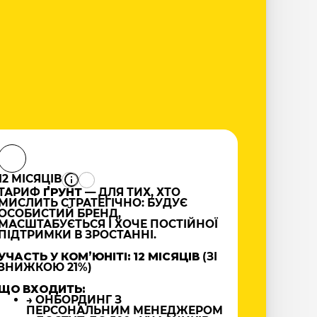
12 МІСЯЦІВ
ТАРИФ
ҐРУНТ
— ДЛЯ ТИХ, ХТО
МИСЛИТЬ СТРАТЕГІЧНО: БУДУЄ
ОСОБИСТИЙ БРЕНД,
МАСШТАБУЄТЬСЯ І ХОЧЕ ПОСТІЙНОЇ
ПІДТРИМКИ В ЗРОСТАННІ.
УЧАСТЬ У КОМʼЮНІТІ: 12 МІСЯЦІВ
(ЗІ
ЗНИЖКОЮ 21%)
ЩО ВХОДИТЬ:
→ ОНБОРДИНГ З
ПЕРСОНАЛЬНИМ МЕНЕДЖЕРОМ