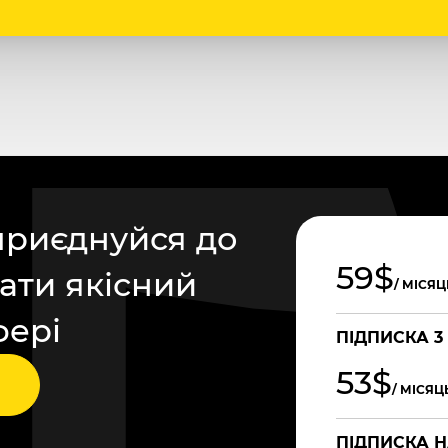
приєднуйся до
59$
ати якісний
/ МІСЯЦ
фері
ПІДПИСКА 3
53$
/ МІСЯЦ
ПІДПИСКА Н