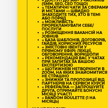
→ ДОСТУП ДО 500+ УЧАСНИКІВ
(SMM, SEO, CEO ТОЩО)
→ ТЕМАТИЧНІ ЧАТИ ЗА СФЕРАМ
Й МІСТАМИ — ШВИДКО
ЗНАХОДИТЕ ТИХ, ХТО В ТЕМІ
АБО ПОРЯД
→ МОЖЛИВІСТЬ
ПРОРЕКЛАМУВАТИ СЕБЕ/
ПОСЛУГИ
→ РОЗМІЩЕННЯ ВАКАНСІЙ НА
JOBHUB
→ БАЗА ШАБЛОНІВ, ДОГОВОРІВ,
ГАЙДІВ, КОРИСНИХ РЕСУРСІВ
→ ЗМІСТОВНІ ІВЕНТИ У
ПРЯМОМУ ЕФІРІ: ЛЕКЦІЇ,
ОБГОВОРЕННЯ, ВОРКШОПИ
→ РЕКОМЕНДАЦІЯ ВАС У ЧАТАХ
ПРИ ЗАПИТАХ ЗА ВАШОЮ
ЕКСПЕРТИЗОЮ
→ ЩОТИЖНЕВІ НЕТВОРКІНГИ В
ZOOM, НА ЯКИХ ЗНАЙОМИТИСЯ
НЕ СТРАШНО
→ ЗНИЖКИ ТА ПРОПОЗИЦІЇ ВІД
ПАРТНЕРІВ НА СЕРВІСИ КУРСИ
→ РЕФЕРАЛКА — ЗАПРОШУЙТЕ
ДРУГА, ОТРИМАЙТЕ БОНУСНІ
МІСЯЦІ УЧАСТІ
→ RANDOM ROULETTE (1 НА
МІСЯЦЬ)