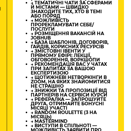
→ ТЕМАТИЧНІ ЧАТИ ЗА СФЕРАМИ
Й МІСТАМИ — ШВИДКО
И
ЗНАХОДИТЕ ТИХ, ХТО В ТЕМІ
АБО ПОРЯД
→ МОЖЛИВІСТЬ
ПРОРЕКЛАМУВАТИ СЕБЕ/
ПОСЛУГИ
→ РОЗМІЩЕННЯ ВАКАНСІЙ НА
JOBHUB
→ БАЗА ШАБЛОНІВ, ДОГОВОРІВ,
ГАЙДІВ, КОРИСНИХ РЕСУРСІВ
→ ЗМІСТОВНІ ІВЕНТИ У
ПРЯМОМУ ЕФІРІ: ЛЕКЦІЇ,
ОБГОВОРЕННЯ, ВОРКШОПИ
→ РЕКОМЕНДАЦІЯ ВАС У ЧАТАХ
ПРИ ЗАПИТАХ ЗА ВАШОЮ
ЕКСПЕРТИЗОЮ
→ ЩОТИЖНЕВІ НЕТВОРКІНГИ В
ZOOM, НА ЯКИХ ЗНАЙОМИТИСЯ
НЕ СТРАШНО
→ ЗНИЖКИ ТА ПРОПОЗИЦІЇ ВІД
ПАРТНЕРІВ НА СЕРВІСИ КУРСИ
→ РЕФЕРАЛКА — ЗАПРОШУЙТЕ
ДРУГА, ОТРИМАЙТЕ БОНУСНІ
МІСЯЦІ УЧАСТІ
→ RANDOM ROULETTE (3 НА
МІСЯЦЬ)
→ MASTERMIND
→ ВИСТУПИ В СПІЛЬНОТІ —
МОЖЛИВІСТЬ ЗАЯВИТИ ПРО