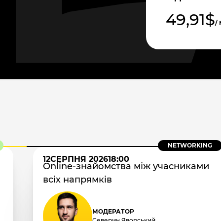
49,91$
/
NETWORKING
12
СЕРПНЯ 2026
18:00
Online-знайомства між учасниками
всіх напрямків
МОДЕРАТОР
Северин Яворський