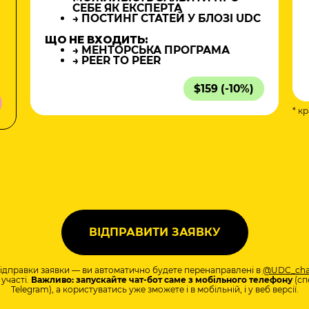
СЕБЕ ЯК ЕКСПЕРТА
→ ПОСТИНГ СТАТЕЙ У БЛОЗІ UDC
ЩО НЕ ВХОДИТЬ:
→ МЕНТОРСЬКА ПРОГРАМА
→ PEER TO PEER
$159 (-10%)
* к
а
відправки заявки — ви автоматично будете перенаправлені в
@UDC_cha
участі.
Важливо: запускайте чат-бот саме з мобільного телефону
(сп
Telegram), а користуватись уже зможете і в мобільній, і у веб версії.