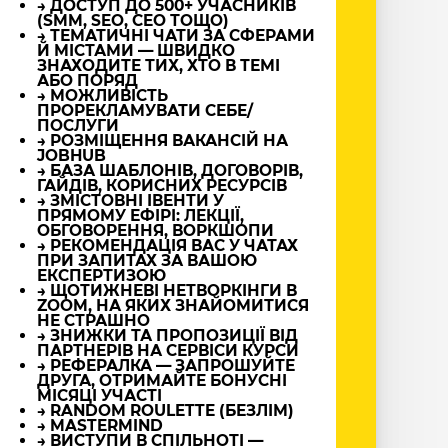
→ ДОСТУП ДО 500+ УЧАСНИКІВ
(SMM, SEO, CEO ТОЩО)
→ ТЕМАТИЧНІ ЧАТИ ЗА СФЕРАМИ
Й МІСТАМИ — ШВИДКО
ЗНАХОДИТЕ ТИХ, ХТО В ТЕМІ
АБО ПОРЯД
→ МОЖЛИВІСТЬ
ПРОРЕКЛАМУВАТИ СЕБЕ/
ПОСЛУГИ
→ РОЗМІЩЕННЯ ВАКАНСІЙ НА
JOBHUB
→ БАЗА ШАБЛОНІВ, ДОГОВОРІВ,
ГАЙДІВ, КОРИСНИХ РЕСУРСІВ
→ ЗМІСТОВНІ ІВЕНТИ У
ПРЯМОМУ ЕФІРІ: ЛЕКЦІЇ,
ОБГОВОРЕННЯ, ВОРКШОПИ
→ РЕКОМЕНДАЦІЯ ВАС У ЧАТАХ
ПРИ ЗАПИТАХ ЗА ВАШОЮ
ЕКСПЕРТИЗОЮ
→ ЩОТИЖНЕВІ НЕТВОРКІНГИ В
ZOOM, НА ЯКИХ ЗНАЙОМИТИСЯ
НЕ СТРАШНО
→ ЗНИЖКИ ТА ПРОПОЗИЦІЇ ВІД
ПАРТНЕРІВ НА СЕРВІСИ КУРСИ
→ РЕФЕРАЛКА — ЗАПРОШУЙТЕ
ДРУГА, ОТРИМАЙТЕ БОНУСНІ
МІСЯЦІ УЧАСТІ
→ RANDOM ROULETTE (БЕЗЛІМ)
→ MASTERMIND
→ ВИСТУПИ В СПІЛЬНОТІ —