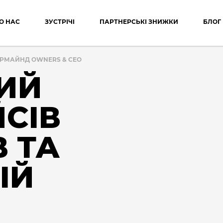
О НАС
ЗУСТРІЧІ
ПАРТНЕРСЬКІ ЗНИЖКИ
БЛОГ
РМАЙНД OWNERS & CEO
ИЙ
ЙСІВ
 ТА
ІЙ