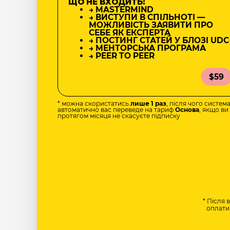
ЩО НЕ ВХОДИТЬ:
→ MASTERMIND
→ ВИСТУПИ В СПІЛЬНОТІ —
МОЖЛИВІСТЬ ЗАЯВИТИ ПРО
СЕБЕ ЯК ЕКСПЕРТА
→ ПОСТИНГ СТАТЕЙ У БЛОЗІ UDC
→ МЕНТОРСЬКА ПРОГРАМА
→ PEER TO PEER
$59
* можна скористатись
лише 1 раз
, після чого систем
автоматично вас переведе на тариф
Основа
, якщо ви
протягом місяця не скасуєте підписку
* Після 
оплати 