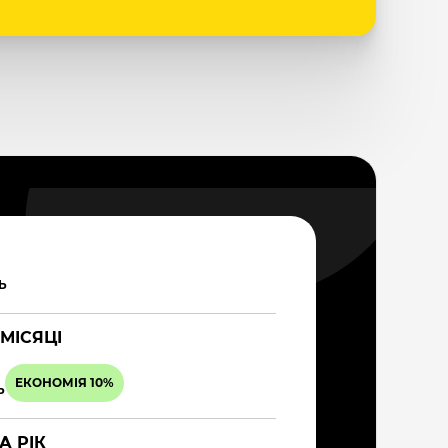
Ь
 МІСЯЦІ
ЕКОНОМІЯ 10%
Ь
А РІК