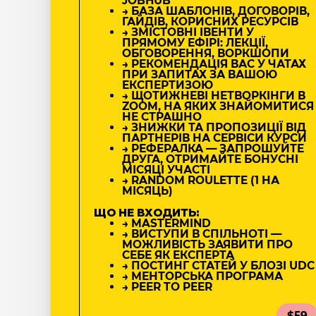
JOBHUB
→ БАЗА ШАБЛОНІВ, ДОГОВОРІВ,
ГАЙДІВ, КОРИСНИХ РЕСУРСІВ
→ ЗМІСТОВНІ ІВЕНТИ У
ПРЯМОМУ ЕФІРІ: ЛЕКЦІЇ,
ОБГОВОРЕННЯ, ВОРКШОПИ
→ РЕКОМЕНДАЦІЯ ВАС У ЧАТАХ
ПРИ ЗАПИТАХ ЗА ВАШОЮ
ЕКСПЕРТИЗОЮ
→ ЩОТИЖНЕВІ НЕТВОРКІНГИ В
ZOOM, НА ЯКИХ ЗНАЙОМИТИСЯ
НЕ СТРАШНО
→ ЗНИЖКИ ТА ПРОПОЗИЦІЇ ВІД
ПАРТНЕРІВ НА СЕРВІСИ КУРСИ
→ РЕФЕРАЛКА — ЗАПРОШУЙТЕ
ДРУГА, ОТРИМАЙТЕ БОНУСНІ
МІСЯЦІ УЧАСТІ
→ RANDOM ROULETTE (1 НА
МІСЯЦЬ)
ЩО НЕ ВХОДИТЬ:
→ MASTERMIND
→ ВИСТУПИ В СПІЛЬНОТІ —
МОЖЛИВІСТЬ ЗАЯВИТИ ПРО
СЕБЕ ЯК ЕКСПЕРТА
→ ПОСТИНГ СТАТЕЙ У БЛОЗІ UDC
→ МЕНТОРСЬКА ПРОГРАМА
→ PEER TO PEER
$59