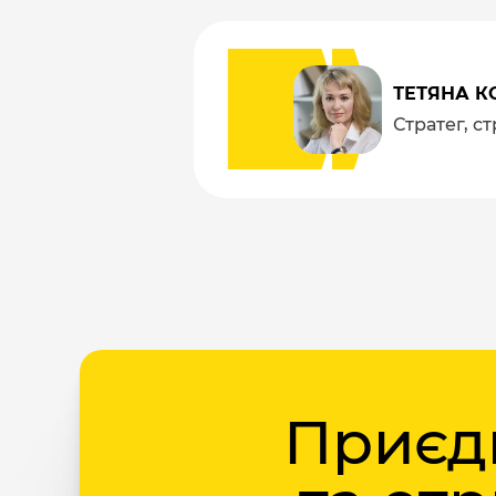
ТЕТЯНА К
Стратег, с
Приєдн