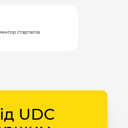
 ментор стартапів
від UDC