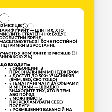
12 МІСЯЦІВ
ТАРИФ
ҐРУНТ
— ДЛЯ ТИХ, ХТО
МИСЛИТЬ СТРАТЕГІЧНО: БУДУЄ
ОСОБИСТИЙ БРЕНД,
МАСШТАБУЄТЬСЯ І ХОЧЕ ПОСТІЙНОЇ
ПІДТРИМКИ В ЗРОСТАННІ.
УЧАСТЬ У КОМʼЮНІТІ: 12 МІСЯЦІВ
(ЗІ
ЗНИЖКОЮ 21%)
ЩО ВХОДИТЬ:
→ ОНБОРДИНГ З
ПЕРСОНАЛЬНИМ МЕНЕДЖЕРОМ
→ ДОСТУП ДО 500+ УЧАСНИКІВ
(SMM, SEO, CEO ТОЩО)
→ ТЕМАТИЧНІ ЧАТИ ЗА СФЕРАМИ
Й МІСТАМИ — ШВИДКО
ЗНАХОДИТЕ ТИХ, ХТО В ТЕМІ
АБО ПОРЯД
→ МОЖЛИВІСТЬ
ПРОРЕКЛАМУВАТИ СЕБЕ/
ПОСЛУГИ
→ РОЗМІЩЕННЯ ВАКАНСІЙ НА