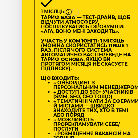
1 МІСЯЦЬ
ТАРИФ
БАЗА
— ТЕСТ-ДРАЙВ, ЩОБ
ВІДЧУТИ АТМОСФЕРУ,
ПОСПІЛКУВАТИСЬ І ЗРОЗУМІТИ:
«АГА, ВОНО МЕНІ ЗАХОДИТЬ».
УЧАСТЬ У КОМʼЮНІТІ: 1 МІСЯЦЬ
(МОЖНА СКОРИСТАТИСЬ
ЛИШЕ 1
РАЗ
, ПІСЛЯ ЧОГО СИСТЕМА
АВТОМАТИЧНО ВАС ПЕРЕВЕДЕ НА
ТАРИФ
ОСНОВА
, ЯКЩО ВИ
ПРОТЯГОМ МІСЯЦЯ НЕ СКАСУЄТЕ
ПІДПИСКУ).
ЩО ВХОДИТЬ:
→ ОНБОРДИНГ З
ПЕРСОНАЛЬНИМ МЕНЕДЖЕРО
→ ДОСТУП ДО 500+ УЧАСНИКІВ
(SMM, SEO, CEO ТОЩО)
→ ТЕМАТИЧНІ ЧАТИ ЗА СФЕРАМ
Й МІСТАМИ — ШВИДКО
ЗНАХОДИТЕ ТИХ, ХТО В ТЕМІ
АБО ПОРЯД
→ МОЖЛИВІСТЬ
ПРОРЕКЛАМУВАТИ СЕБЕ/
ПОСЛУГИ
→ РОЗМІЩЕННЯ ВАКАНСІЙ НА