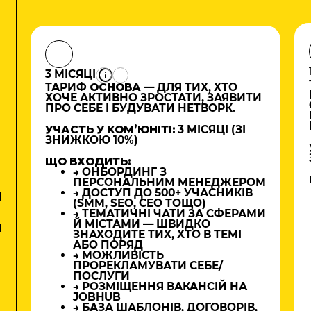
3 МІСЯЦІ
ТАРИФ
ОСНОВА
— ДЛЯ ТИХ, ХТО
ХОЧЕ АКТИВНО ЗРОСТАТИ, ЗАЯВИТИ
ПРО СЕБЕ І БУДУВАТИ НЕТВОРК.
УЧАСТЬ У КОМʼЮНІТІ:
3 МІСЯЦІ (ЗІ
ЗНИЖКОЮ 10%)
ЩО ВХОДИТЬ:
→ ОНБОРДИНГ З
ПЕРСОНАЛЬНИМ МЕНЕДЖЕРОМ
→ ДОСТУП ДО 500+ УЧАСНИКІВ
М
(SMM, SEO, CEO ТОЩО)
→ ТЕМАТИЧНІ ЧАТИ ЗА СФЕРАМИ
Й МІСТАМИ — ШВИДКО
И
ЗНАХОДИТЕ ТИХ, ХТО В ТЕМІ
АБО ПОРЯД
→ МОЖЛИВІСТЬ
ПРОРЕКЛАМУВАТИ СЕБЕ/
ПОСЛУГИ
→ РОЗМІЩЕННЯ ВАКАНСІЙ НА
JOBHUB
→ БАЗА ШАБЛОНІВ, ДОГОВОРІВ,