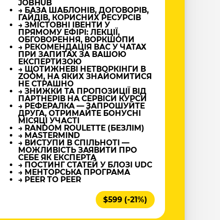
JOBHUB
→ БАЗА ШАБЛОНІВ, ДОГОВОРІВ,
ГАЙДІВ, КОРИСНИХ РЕСУРСІВ
→ ЗМІСТОВНІ ІВЕНТИ У
ПРЯМОМУ ЕФІРІ: ЛЕКЦІЇ,
ОБГОВОРЕННЯ, ВОРКШОПИ
→ РЕКОМЕНДАЦІЯ ВАС У ЧАТАХ
ПРИ ЗАПИТАХ ЗА ВАШОЮ
ЕКСПЕРТИЗОЮ
→ ЩОТИЖНЕВІ НЕТВОРКІНГИ В
ZOOM, НА ЯКИХ ЗНАЙОМИТИСЯ
НЕ СТРАШНО
→ ЗНИЖКИ ТА ПРОПОЗИЦІЇ ВІД
ПАРТНЕРІВ НА СЕРВІСИ КУРСИ
→ РЕФЕРАЛКА — ЗАПРОШУЙТЕ
ДРУГА, ОТРИМАЙТЕ БОНУСНІ
МІСЯЦІ УЧАСТІ
→ RANDOM ROULETTE (БЕЗЛІМ)
→ MASTERMIND
→ ВИСТУПИ В СПІЛЬНОТІ —
МОЖЛИВІСТЬ ЗАЯВИТИ ПРО
СЕБЕ ЯК ЕКСПЕРТА
→ ПОСТИНГ СТАТЕЙ У БЛОЗІ UDC
→ МЕНТОРСЬКА ПРОГРАМА
→ PEER TO PEER
$599 (-21%)