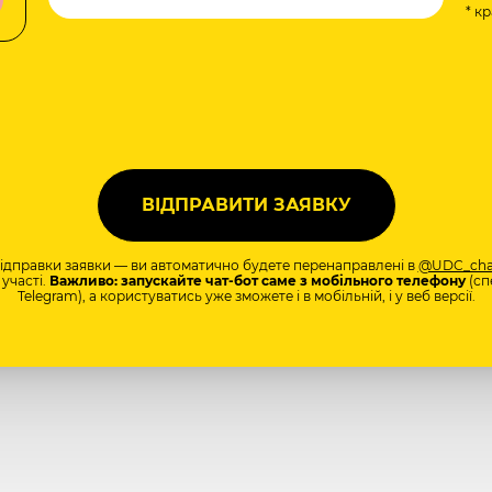
* к
а
відправки заявки — ви автоматично будете перенаправлені в
@UDC_cha
участі.
Важливо: запускайте чат-бот саме з мобільного телефону
(сп
Telegram), а користуватись уже зможете і в мобільній, і у веб версії.