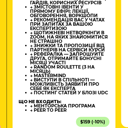
ГАЙДІВ, КОРИСНИХ РЕСУРСІВ
→ ЗМІСТОВНІ ІВЕНТИ У
ПРЯМОМУ ЕФІРІ: ЛЕКЦІЇ,
ОБГОВОРЕННЯ, ВОРКШОПИ
→ РЕКОМЕНДАЦІЯ ВАС У ЧАТАХ
ПРИ ЗАПИТАХ ЗА ВАШОЮ
ЕКСПЕРТИЗОЮ
→ ЩОТИЖНЕВІ НЕТВОРКІНГИ В
ZOOM, НА ЯКИХ ЗНАЙОМИТИСЯ
НЕ СТРАШНО
→ ЗНИЖКИ ТА ПРОПОЗИЦІЇ ВІД
ПАРТНЕРІВ НА СЕРВІСИ КУРСИ
→ РЕФЕРАЛКА — ЗАПРОШУЙТЕ
ДРУГА, ОТРИМАЙТЕ БОНУСНІ
МІСЯЦІ УЧАСТІ
→ RANDOM ROULETTE (3 НА
МІСЯЦЬ)
→ MASTERMIND
→ ВИСТУПИ В СПІЛЬНОТІ —
МОЖЛИВІСТЬ ЗАЯВИТИ ПРО
СЕБЕ ЯК ЕКСПЕРТА
→ ПОСТИНГ СТАТЕЙ У БЛОЗІ UDC
ЩО НЕ ВХОДИТЬ:
→ МЕНТОРСЬКА ПРОГРАМА
→ PEER TO PEER
$159 (-10%)