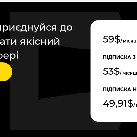
приєднуйся до
59$
ати якісний
/ МІСЯЦ
фері
ПІДПИСКА 3
53$
/ МІСЯЦ
ПІДПИСКА Н
49,91$
/