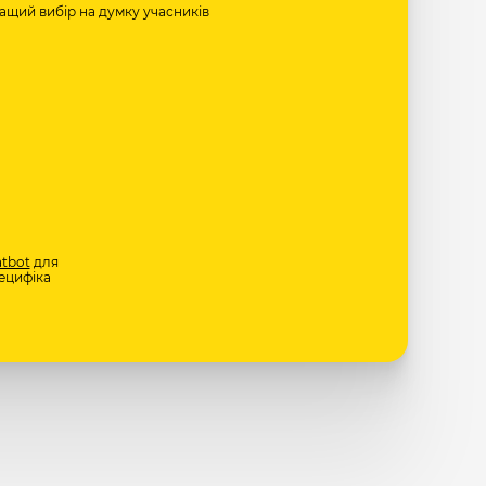
ращий вибір на думку учасників
tbot
для
ецифіка