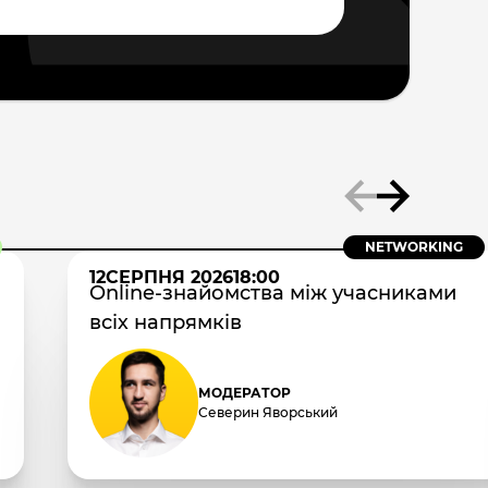
NETWORKING
12
СЕРПНЯ 2026
18:00
Online-знайомства між учасниками
всіх напрямків
МОДЕРАТОР
Северин Яворський