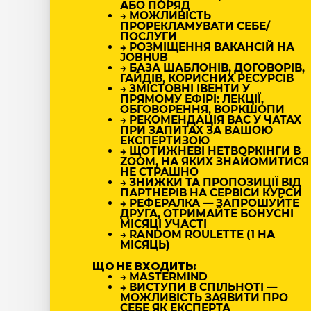
АБО ПОРЯД
→ МОЖЛИВІСТЬ
ПРОРЕКЛАМУВАТИ СЕБЕ/
ПОСЛУГИ
→ РОЗМІЩЕННЯ ВАКАНСІЙ НА
JOBHUB
→ БАЗА ШАБЛОНІВ, ДОГОВОРІВ,
ГАЙДІВ, КОРИСНИХ РЕСУРСІВ
→ ЗМІСТОВНІ ІВЕНТИ У
ПРЯМОМУ ЕФІРІ: ЛЕКЦІЇ,
ОБГОВОРЕННЯ, ВОРКШОПИ
→ РЕКОМЕНДАЦІЯ ВАС У ЧАТАХ
ПРИ ЗАПИТАХ ЗА ВАШОЮ
ЕКСПЕРТИЗОЮ
→ ЩОТИЖНЕВІ НЕТВОРКІНГИ В
ZOOM, НА ЯКИХ ЗНАЙОМИТИСЯ
НЕ СТРАШНО
→ ЗНИЖКИ ТА ПРОПОЗИЦІЇ ВІД
ПАРТНЕРІВ НА СЕРВІСИ КУРСИ
→ РЕФЕРАЛКА — ЗАПРОШУЙТЕ
ДРУГА, ОТРИМАЙТЕ БОНУСНІ
МІСЯЦІ УЧАСТІ
→ RANDOM ROULETTE (1 НА
МІСЯЦЬ)
ЩО НЕ ВХОДИТЬ:
→ MASTERMIND
→ ВИСТУПИ В СПІЛЬНОТІ —
МОЖЛИВІСТЬ ЗАЯВИТИ ПРО
СЕБЕ ЯК ЕКСПЕРТА