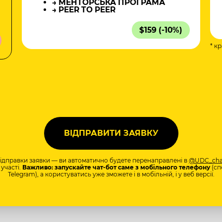
→ МЕНТОРСЬКА ПРОГРАМА
→ PEER TO PEER
$159 (-10%)
* к
а
відправки заявки — ви автоматично будете перенаправлені в
@UDC_cha
участі.
Важливо: запускайте чат-бот саме з мобільного телефону
(сп
Telegram), а користуватись уже зможете і в мобільній, і у веб версії.