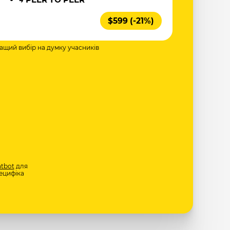
$599 (-21%)
ращий вибір на думку учасників
tbot
для
ецифіка