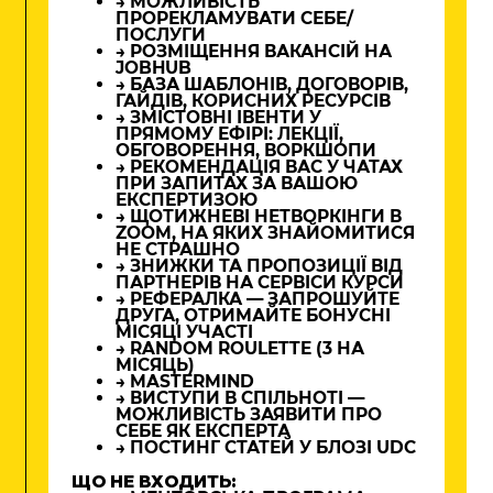
→ МОЖЛИВІСТЬ
ПРОРЕКЛАМУВАТИ СЕБЕ/
ПОСЛУГИ
→ РОЗМІЩЕННЯ ВАКАНСІЙ НА
JOBHUB
→ БАЗА ШАБЛОНІВ, ДОГОВОРІВ,
ГАЙДІВ, КОРИСНИХ РЕСУРСІВ
→ ЗМІСТОВНІ ІВЕНТИ У
ПРЯМОМУ ЕФІРІ: ЛЕКЦІЇ,
ОБГОВОРЕННЯ, ВОРКШОПИ
→ РЕКОМЕНДАЦІЯ ВАС У ЧАТАХ
ПРИ ЗАПИТАХ ЗА ВАШОЮ
ЕКСПЕРТИЗОЮ
→ ЩОТИЖНЕВІ НЕТВОРКІНГИ В
ZOOM, НА ЯКИХ ЗНАЙОМИТИСЯ
НЕ СТРАШНО
→ ЗНИЖКИ ТА ПРОПОЗИЦІЇ ВІД
ПАРТНЕРІВ НА СЕРВІСИ КУРСИ
→ РЕФЕРАЛКА — ЗАПРОШУЙТЕ
ДРУГА, ОТРИМАЙТЕ БОНУСНІ
МІСЯЦІ УЧАСТІ
→ RANDOM ROULETTE (3 НА
МІСЯЦЬ)
→ MASTERMIND
→ ВИСТУПИ В СПІЛЬНОТІ —
МОЖЛИВІСТЬ ЗАЯВИТИ ПРО
СЕБЕ ЯК ЕКСПЕРТА
→ ПОСТИНГ СТАТЕЙ У БЛОЗІ UDC
ЩО НЕ ВХОДИТЬ: