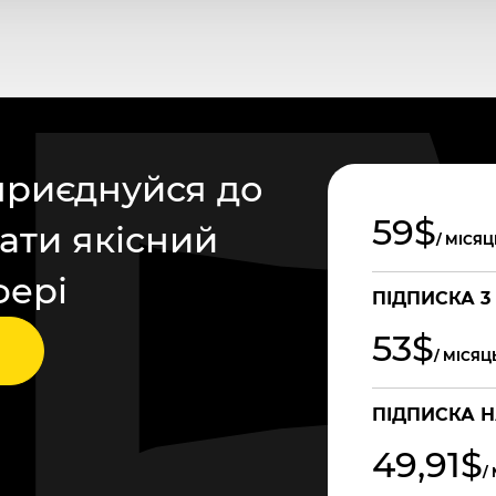
приєднуйся до
59$
ати якісний
/ МІСЯЦ
фері
ПІДПИСКА 3
53$
/ МІСЯЦ
ПІДПИСКА Н
49,91$
/