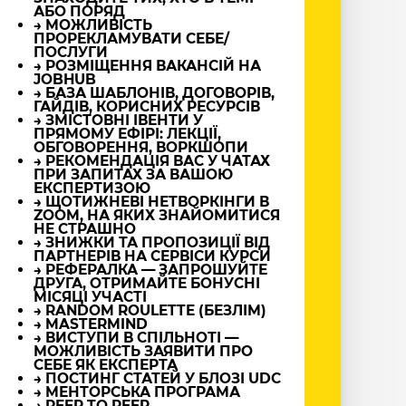
АБО ПОРЯД
→ МОЖЛИВІСТЬ
ПРОРЕКЛАМУВАТИ СЕБЕ/
ПОСЛУГИ
→ РОЗМІЩЕННЯ ВАКАНСІЙ НА
JOBHUB
→ БАЗА ШАБЛОНІВ, ДОГОВОРІВ,
ГАЙДІВ, КОРИСНИХ РЕСУРСІВ
→ ЗМІСТОВНІ ІВЕНТИ У
ПРЯМОМУ ЕФІРІ: ЛЕКЦІЇ,
ОБГОВОРЕННЯ, ВОРКШОПИ
→ РЕКОМЕНДАЦІЯ ВАС У ЧАТАХ
ПРИ ЗАПИТАХ ЗА ВАШОЮ
ЕКСПЕРТИЗОЮ
→ ЩОТИЖНЕВІ НЕТВОРКІНГИ В
ZOOM, НА ЯКИХ ЗНАЙОМИТИСЯ
НЕ СТРАШНО
→ ЗНИЖКИ ТА ПРОПОЗИЦІЇ ВІД
ПАРТНЕРІВ НА СЕРВІСИ КУРСИ
→ РЕФЕРАЛКА — ЗАПРОШУЙТЕ
ДРУГА, ОТРИМАЙТЕ БОНУСНІ
МІСЯЦІ УЧАСТІ
→ RANDOM ROULETTE (БЕЗЛІМ)
→ MASTERMIND
→ ВИСТУПИ В СПІЛЬНОТІ —
МОЖЛИВІСТЬ ЗАЯВИТИ ПРО
СЕБЕ ЯК ЕКСПЕРТА
→ ПОСТИНГ СТАТЕЙ У БЛОЗІ UDC
→ МЕНТОРСЬКА ПРОГРАМА
→ PEER TO PEER