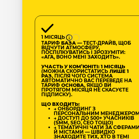
1 МІСЯЦЬ
ТАРИФ
БАЗА
— ТЕСТ-ДРАЙВ, ЩОБ
ВІДЧУТИ АТМОСФЕРУ,
ПОСПІЛКУВАТИСЬ І ЗРОЗУМІТИ:
«АГА, ВОНО МЕНІ ЗАХОДИТЬ».
УЧАСТЬ У КОМʼЮНІТІ: 1 МІСЯЦЬ
(МОЖНА СКОРИСТАТИСЬ
ЛИШЕ 1
РАЗ
, ПІСЛЯ ЧОГО СИСТЕМА
АВТОМАТИЧНО ВАС ПЕРЕВЕДЕ НА
ТАРИФ
ОСНОВА
, ЯКЩО ВИ
ПРОТЯГОМ МІСЯЦЯ НЕ СКАСУЄТЕ
ПІДПИСКУ).
ЩО ВХОДИТЬ:
→ ОНБОРДИНГ З
ПЕРСОНАЛЬНИМ МЕНЕДЖЕРО
→ ДОСТУП ДО 500+ УЧАСНИКІВ
(SMM, SEO, CEO ТОЩО)
→ ТЕМАТИЧНІ ЧАТИ ЗА СФЕРАМ
Й МІСТАМИ — ШВИДКО
ЗНАХОДИТЕ ТИХ, ХТО В ТЕМІ