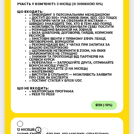
УЧАСТЬ У КОМʼЮНІТІ:
3 МІСЯЦІ (ЗІ ЗНИЖКОЮ 10%)
ЩО ВХОДИТЬ:
→ ОНБОРДИНГ З ПЕРСОНАЛЬНИМ МЕНЕДЖЕРОМ
→ ДОСТУП ДО 500+ УЧАСНИКІВ (SMM, SEO, CEO ТОЩО)
→ ТЕМАТИЧНІ ЧАТИ ЗА СФЕРАМИ Й МІСТАМИ —
ШВИДКО ЗНАХОДИТЕ ТИХ, ХТО В ТЕМІ АБО ПОРЯД
→ МОЖЛИВІСТЬ ПРОРЕКЛАМУВАТИ СЕБЕ/ ПОСЛУГИ
→ РОЗМІЩЕННЯ ВАКАНСІЙ НА JOBHUB
→ БАЗА ШАБЛОНІВ, ДОГОВОРІВ, ГАЙДІВ, КОРИСНИХ
РЕСУРСІВ
→ ЗМІСТОВНІ ІВЕНТИ У ПРЯМОМУ ЕФІРІ: ЛЕКЦІЇ,
ОБГОВОРЕННЯ, ВОРКШОПИ
→ РЕКОМЕНДАЦІЯ ВАС У ЧАТАХ ПРИ ЗАПИТАХ ЗА
ВАШОЮ ЕКСПЕРТИЗОЮ
→ ЩОТИЖНЕВІ НЕТВОРКІНГИ В ZOOM, НА ЯКИХ
ЗНАЙОМИТИСЯ НЕ СТРАШНО
→ ЗНИЖКИ ТА ПРОПОЗИЦІЇ ВІД ПАРТНЕРІВ НА
СЕРВІСИ КУРСИ
→ РЕФЕРАЛКА — ЗАПРОШУЙТЕ ДРУГА, ОТРИМАЙТЕ
БОНУСНІ МІСЯЦІ УЧАСТІ
→ RANDOM ROULETTE (3 НА МІСЯЦЬ)
→ MASTERMIND
→ ВИСТУПИ В СПІЛЬНОТІ — МОЖЛИВІСТЬ ЗАЯВИТИ
ПРО СЕБЕ ЯК ЕКСПЕРТА
→ ПОСТИНГ СТАТЕЙ У БЛОЗІ UDC
ЩО НЕ ВХОДИТЬ:
→ МЕНТОРСЬКА ПРОГРАМА
→ PEER TO PEER
$159 (-10%)
12 МІСЯЦІВ