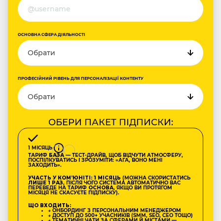
ОСНОВНА СФЕРА ДІЯЛЬНОСТІ
ПРОФЕСІЙНИЙ РІВЕНЬ ДЛЯ ПЕРСОНАЛІЗАЦІЇ КОНТЕНТУ
ОБЕРИ ПАКЕТ ПІДПИСКИ:
1 МІСЯЦЬ
ТАРИФ
БАЗА
— ТЕСТ-ДРАЙВ, ЩОБ ВІДЧУТИ АТМОСФЕРУ,
ПОСПІЛКУВАТИСЬ І ЗРОЗУМІТИ: «АГА, ВОНО МЕНІ
ЗАХОДИТЬ».
УЧАСТЬ У КОМʼЮНІТІ: 1 МІСЯЦЬ
(МОЖНА СКОРИСТАТИСЬ
ЛИШЕ 1 РАЗ
, ПІСЛЯ ЧОГО СИСТЕМА АВТОМАТИЧНО ВАС
ПЕРЕВЕДЕ НА ТАРИФ
ОСНОВА
, ЯКЩО ВИ ПРОТЯГОМ
МІСЯЦЯ НЕ СКАСУЄТЕ ПІДПИСКУ).
ЩО ВХОДИТЬ:
→ ОНБОРДИНГ З ПЕРСОНАЛЬНИМ МЕНЕДЖЕРОМ
→ ДОСТУП ДО 500+ УЧАСНИКІВ (SMM, SEO, CEO ТОЩО)
→ ТЕМАТИЧНІ ЧАТИ ЗА СФЕРАМИ Й МІСТАМИ —