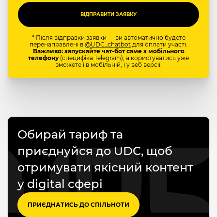
* Після відправки заявки — ви автоматично будете
перенаправлені в
@UDC_chatbot
для оплати участі.
Важливо: запускайте чат-бот саме з мобільного
телефону
(специфіка Telegram), а користуватись уже
зможете і в мобільній, і у веб версії.
Обирай тариф та
приєднуйся до UDC, щоб
отримувати якісний контент
у digital сфері
ПРИЄДНАТИСЬ ДО СПІЛЬНОТИ