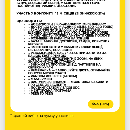
ТАРИФ
ҐРУНТ
— ДЛЯ ТИХ, ХТО МИСЛИТЬ СТРАТЕГІЧНО:
БУДУЄ ОСОБИСТИЙ БРЕНД, МАСШТАБУЄТЬСЯ І ХОЧЕ
ПОСТІЙНОЇ ПІДТРИМКИ В ЗРОСТАННІ.
УЧАСТЬ У КОМʼЮНІТІ: 12 МІСЯЦІВ
(ЗІ ЗНИЖКОЮ 21%)
ЩО ВХОДИТЬ:
→ ОНБОРДИНГ З ПЕРСОНАЛЬНИМ МЕНЕДЖЕРОМ
→ ДОСТУП ДО 500+ УЧАСНИКІВ (SMM, SEO, CEO ТОЩО)
→ ТЕМАТИЧНІ ЧАТИ ЗА СФЕРАМИ Й МІСТАМИ —
ШВИДКО ЗНАХОДИТЕ ТИХ, ХТО В ТЕМІ АБО ПОРЯД
→ МОЖЛИВІСТЬ ПРОРЕКЛАМУВАТИ СЕБЕ/ ПОСЛУГИ
→ РОЗМІЩЕННЯ ВАКАНСІЙ НА JOBHUB
→ БАЗА ШАБЛОНІВ, ДОГОВОРІВ, ГАЙДІВ, КОРИСНИХ
РЕСУРСІВ
→ ЗМІСТОВНІ ІВЕНТИ У ПРЯМОМУ ЕФІРІ: ЛЕКЦІЇ,
ОБГОВОРЕННЯ, ВОРКШОПИ
→ РЕКОМЕНДАЦІЯ ВАС У ЧАТАХ ПРИ ЗАПИТАХ ЗА
ВАШОЮ ЕКСПЕРТИЗОЮ
→ ЩОТИЖНЕВІ НЕТВОРКІНГИ В ZOOM, НА ЯКИХ
ЗНАЙОМИТИСЯ НЕ СТРАШНО
→ ЗНИЖКИ ТА ПРОПОЗИЦІЇ ВІД ПАРТНЕРІВ НА
СЕРВІСИ КУРСИ
→ РЕФЕРАЛКА — ЗАПРОШУЙТЕ ДРУГА, ОТРИМАЙТЕ
БОНУСНІ МІСЯЦІ УЧАСТІ
→ RANDOM ROULETTE (БЕЗЛІМ)
→ MASTERMIND
→ ВИСТУПИ В СПІЛЬНОТІ — МОЖЛИВІСТЬ ЗАЯВИТИ
ПРО СЕБЕ ЯК ЕКСПЕРТА
→ ПОСТИНГ СТАТЕЙ У БЛОЗІ UDC
→ МЕНТОРСЬКА ПРОГРАМА
→ PEER TO PEER
$599 (-21%)
* кращий вибір на думку учасників