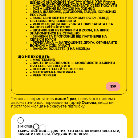
ШВИДКО ЗНАХОДИТЕ ТИХ, ХТО В ТЕМІ АБО ПОРЯД
→ МОЖЛИВІСТЬ ПРОРЕКЛАМУВАТИ СЕБЕ/ ПОСЛУГИ
→ РОЗМІЩЕННЯ ВАКАНСІЙ НА JOBHUB
→ БАЗА ШАБЛОНІВ, ДОГОВОРІВ, ГАЙДІВ, КОРИСНИХ
РЕСУРСІВ
→ ЗМІСТОВНІ ІВЕНТИ У ПРЯМОМУ ЕФІРІ: ЛЕКЦІЇ,
ОБГОВОРЕННЯ, ВОРКШОПИ
→ РЕКОМЕНДАЦІЯ ВАС У ЧАТАХ ПРИ ЗАПИТАХ ЗА
ВАШОЮ ЕКСПЕРТИЗОЮ
→ ЩОТИЖНЕВІ НЕТВОРКІНГИ В ZOOM, НА ЯКИХ
ЗНАЙОМИТИСЯ НЕ СТРАШНО
→ ЗНИЖКИ ТА ПРОПОЗИЦІЇ ВІД ПАРТНЕРІВ НА
СЕРВІСИ КУРСИ
→ РЕФЕРАЛКА — ЗАПРОШУЙТЕ ДРУГА, ОТРИМАЙТЕ
БОНУСНІ МІСЯЦІ УЧАСТІ
→ RANDOM ROULETTE (1 НА МІСЯЦЬ)
ЩО НЕ ВХОДИТЬ:
→ MASTERMIND
→ ВИСТУПИ В СПІЛЬНОТІ — МОЖЛИВІСТЬ ЗАЯВИТИ
ПРО СЕБЕ ЯК ЕКСПЕРТА
→ ПОСТИНГ СТАТЕЙ У БЛОЗІ UDC
→ МЕНТОРСЬКА ПРОГРАМА
→ PEER TO PEER
$59
* можна скористатись
лише 1 раз
, після чого система
автоматично вас переведе на тариф
Основа
, якщо ви
протягом місяця не скасуєте підписку
3 МІСЯЦІ
ТАРИФ
ОСНОВА
— ДЛЯ ТИХ, ХТО ХОЧЕ АКТИВНО ЗРОСТАТИ,
ЗАЯВИТИ ПРО СЕБЕ І БУДУВАТИ НЕТВОРК.