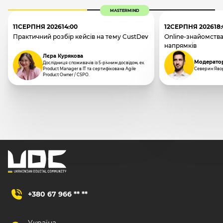
MASTERMIND
11
СЕРПНЯ 2026
14:00
12
СЕРПНЯ 2026
18
Практичний розбір кейсів на тему CustDev
Online-знайомства
напрямків
Лєра Курякова
Модерато
Дослідниця споживачів із 5-річним досвідом, ex.
Product Manager в IT та сертифікована Agile
Северин Яво
Product Owner / CSPO.
+380 67 966 ** **