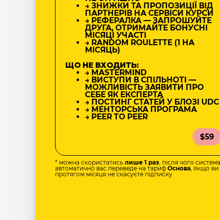
→ ЗНИЖКИ ТА ПРОПОЗИЦІЇ ВІД
ПАРТНЕРІВ НА СЕРВІСИ КУРСИ
→ РЕФЕРАЛКА — ЗАПРОШУЙТЕ
ДРУГА, ОТРИМАЙТЕ БОНУСНІ
МІСЯЦІ УЧАСТІ
→ RANDOM ROULETTE (1 НА
МІСЯЦЬ)
ЩО НЕ ВХОДИТЬ:
→ MASTERMIND
→ ВИСТУПИ В СПІЛЬНОТІ —
МОЖЛИВІСТЬ ЗАЯВИТИ ПРО
СЕБЕ ЯК ЕКСПЕРТА
→ ПОСТИНГ СТАТЕЙ У БЛОЗІ UDC
→ МЕНТОРСЬКА ПРОГРАМА
→ PEER TO PEER
$59
* можна скористатись
лише 1 раз
, після чого систем
автоматично вас переведе на тариф
Основа
, якщо ви
протягом місяця не скасуєте підписку