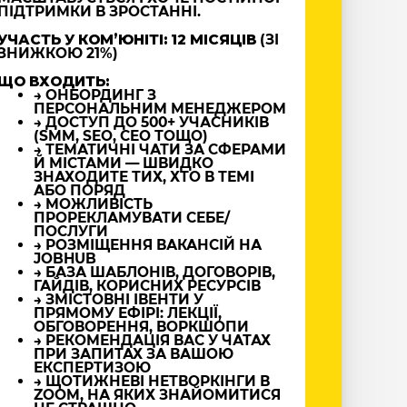
ПІДТРИМКИ В ЗРОСТАННІ.
УЧАСТЬ У КОМʼЮНІТІ: 12 МІСЯЦІВ
(ЗІ
ЗНИЖКОЮ 21%)
ЩО ВХОДИТЬ:
→ ОНБОРДИНГ З
ПЕРСОНАЛЬНИМ МЕНЕДЖЕРОМ
→ ДОСТУП ДО 500+ УЧАСНИКІВ
(SMM, SEO, CEO ТОЩО)
→ ТЕМАТИЧНІ ЧАТИ ЗА СФЕРАМИ
Й МІСТАМИ — ШВИДКО
ЗНАХОДИТЕ ТИХ, ХТО В ТЕМІ
АБО ПОРЯД
→ МОЖЛИВІСТЬ
ПРОРЕКЛАМУВАТИ СЕБЕ/
ПОСЛУГИ
→ РОЗМІЩЕННЯ ВАКАНСІЙ НА
JOBHUB
→ БАЗА ШАБЛОНІВ, ДОГОВОРІВ,
ГАЙДІВ, КОРИСНИХ РЕСУРСІВ
→ ЗМІСТОВНІ ІВЕНТИ У
ПРЯМОМУ ЕФІРІ: ЛЕКЦІЇ,
ОБГОВОРЕННЯ, ВОРКШОПИ
→ РЕКОМЕНДАЦІЯ ВАС У ЧАТАХ
ПРИ ЗАПИТАХ ЗА ВАШОЮ
ЕКСПЕРТИЗОЮ
→ ЩОТИЖНЕВІ НЕТВОРКІНГИ В
ZOOM, НА ЯКИХ ЗНАЙОМИТИСЯ