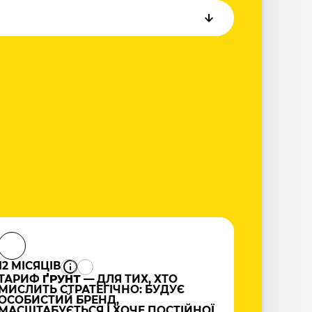
12 МІСЯЦІВ
ТАРИФ
ҐРУНТ
— ДЛЯ ТИХ, ХТО
МИСЛИТЬ СТРАТЕГІЧНО: БУДУЄ
ОСОБИСТИЙ БРЕНД,
МАСШТАБУЄТЬСЯ І ХОЧЕ ПОСТІЙНОЇ