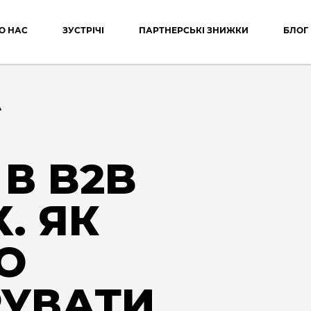
О НАС
ЗУСТРІЧІ
ПАРТНЕРСЬКІ ЗНИЖКИ
БЛОГ
А
В B2B
. ЯК
О
РУВАТИ