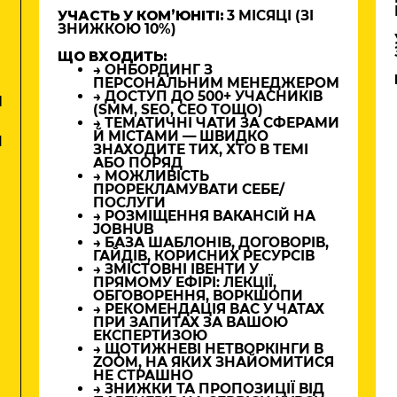
УЧАСТЬ У КОМʼЮНІТІ:
3 МІСЯЦІ (ЗІ
ЗНИЖКОЮ 10%)
ЩО ВХОДИТЬ:
→ ОНБОРДИНГ З
ПЕРСОНАЛЬНИМ МЕНЕДЖЕРОМ
→ ДОСТУП ДО 500+ УЧАСНИКІВ
М
(SMM, SEO, CEO ТОЩО)
→ ТЕМАТИЧНІ ЧАТИ ЗА СФЕРАМИ
Й МІСТАМИ — ШВИДКО
И
ЗНАХОДИТЕ ТИХ, ХТО В ТЕМІ
АБО ПОРЯД
→ МОЖЛИВІСТЬ
ПРОРЕКЛАМУВАТИ СЕБЕ/
ПОСЛУГИ
→ РОЗМІЩЕННЯ ВАКАНСІЙ НА
JOBHUB
→ БАЗА ШАБЛОНІВ, ДОГОВОРІВ,
ГАЙДІВ, КОРИСНИХ РЕСУРСІВ
→ ЗМІСТОВНІ ІВЕНТИ У
ПРЯМОМУ ЕФІРІ: ЛЕКЦІЇ,
ОБГОВОРЕННЯ, ВОРКШОПИ
→ РЕКОМЕНДАЦІЯ ВАС У ЧАТАХ
ПРИ ЗАПИТАХ ЗА ВАШОЮ
ЕКСПЕРТИЗОЮ
→ ЩОТИЖНЕВІ НЕТВОРКІНГИ В
ZOOM, НА ЯКИХ ЗНАЙОМИТИСЯ
НЕ СТРАШНО
→ ЗНИЖКИ ТА ПРОПОЗИЦІЇ ВІД