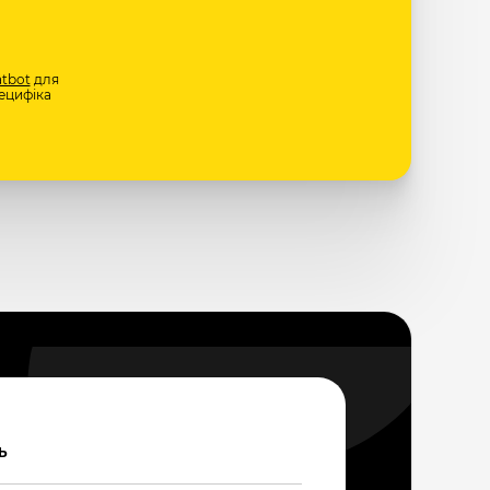
tbot
для
ецифіка
Ь