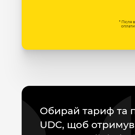
* Після 
оплати 
Обирай тариф та 
UDC, щоб отримув