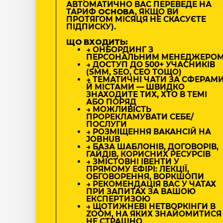
АВТОМАТИЧНО ВАС ПЕРЕВЕДЕ НА
ТАРИФ
ОСНОВА
, ЯКЩО ВИ
ПРОТЯГОМ МІСЯЦЯ НЕ СКАСУЄТЕ
ПІДПИСКУ).
ЩО ВХОДИТЬ:
→ ОНБОРДИНГ З
ПЕРСОНАЛЬНИМ МЕНЕДЖЕРО
→ ДОСТУП ДО 500+ УЧАСНИКІВ
(SMM, SEO, CEO ТОЩО)
→ ТЕМАТИЧНІ ЧАТИ ЗА СФЕРАМ
Й МІСТАМИ — ШВИДКО
ЗНАХОДИТЕ ТИХ, ХТО В ТЕМІ
АБО ПОРЯД
→ МОЖЛИВІСТЬ
ПРОРЕКЛАМУВАТИ СЕБЕ/
ПОСЛУГИ
→ РОЗМІЩЕННЯ ВАКАНСІЙ НА
JOBHUB
→ БАЗА ШАБЛОНІВ, ДОГОВОРІВ,
ГАЙДІВ, КОРИСНИХ РЕСУРСІВ
→ ЗМІСТОВНІ ІВЕНТИ У
ПРЯМОМУ ЕФІРІ: ЛЕКЦІЇ,
ОБГОВОРЕННЯ, ВОРКШОПИ
→ РЕКОМЕНДАЦІЯ ВАС У ЧАТАХ
ПРИ ЗАПИТАХ ЗА ВАШОЮ
ЕКСПЕРТИЗОЮ
→ ЩОТИЖНЕВІ НЕТВОРКІНГИ В
ZOOM, НА ЯКИХ ЗНАЙОМИТИСЯ
НЕ СТРАШНО