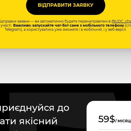
відправки заявки — ви автоматично будете перенаправлені в
@UDC_cha
участі.
Важливо: запускайте чат-бот саме з мобільного телефону
(сп
Telegram), а користуватись уже зможете і в мобільній, і у веб версії.
приєднуйся до
59$
ати якісний
/ МІСЯЦ