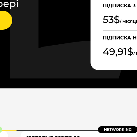
фері
ПІДПИСКА 3
53$
/ МІСЯЦ
ПІДПИСКА Н
49,91$
/
NETWORKING