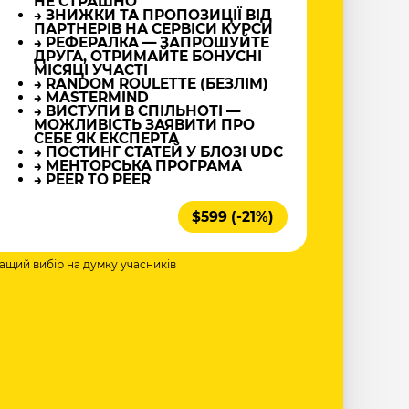
НЕ СТРАШНО
→ ЗНИЖКИ ТА ПРОПОЗИЦІЇ ВІД
ПАРТНЕРІВ НА СЕРВІСИ КУРСИ
→ РЕФЕРАЛКА — ЗАПРОШУЙТЕ
ДРУГА, ОТРИМАЙТЕ БОНУСНІ
МІСЯЦІ УЧАСТІ
→ RANDOM ROULETTE (БЕЗЛІМ)
→ MASTERMIND
→ ВИСТУПИ В СПІЛЬНОТІ —
МОЖЛИВІСТЬ ЗАЯВИТИ ПРО
СЕБЕ ЯК ЕКСПЕРТА
→ ПОСТИНГ СТАТЕЙ У БЛОЗІ UDC
→ МЕНТОРСЬКА ПРОГРАМА
→ PEER TO PEER
$599 (-21%)
ращий вибір на думку учасників