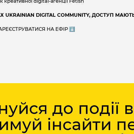
реативної digital-агенції Fetish
Х UKRAINIAN DIGITAL COMMUNITY, ДОСТУП МАЮТ
АРЕЄСТРУВАТИСЯ НА ЕФІР ⬇️
уйся до події 
римуй інсайти 