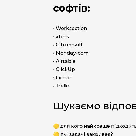
софтів:
• Worksection
• xTiles
• Citrumsoft
• Monday-com
• Airtable
• ClickUp
• Linear
• Trello
Шукаємо відпові
🟡 для кого найкраще підходить
🟡 які задачі закриває?