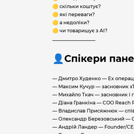
🟡 скільки коштує?
🟡 які переваги?
🟡 а недоліки?
🟡 чи товаришує з AI?
__________________
👤Спікери панел
— Дмитро Худенко — Ex операці
— Максим Кучур — засновник xTil
— Михайло Ткач — засновник і 
— Діана Гранкіна — COO Reach 
— Владислав Присяжнюк — співз
— Олександр Березовський — CE
— Андрій Ландер — Founder/CE