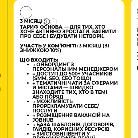
3 МІСЯЦІ
ТАРИФ
ОСНОВА
— ДЛЯ ТИХ, ХТО
ХОЧЕ АКТИВНО ЗРОСТАТИ, ЗАЯВИТИ
ПРО СЕБЕ І БУДУВАТИ НЕТВОРК.
УЧАСТЬ У КОМʼЮНІТІ:
3 МІСЯЦІ (ЗІ
ЗНИЖКОЮ 10%)
ЩО ВХОДИТЬ:
→ ОНБОРДИНГ З
ПЕРСОНАЛЬНИМ МЕНЕДЖЕРОМ
→ ДОСТУП ДО 500+ УЧАСНИКІВ
М
(SMM, SEO, CEO ТОЩО)
→ ТЕМАТИЧНІ ЧАТИ ЗА СФЕРАМИ
Й МІСТАМИ — ШВИДКО
И
ЗНАХОДИТЕ ТИХ, ХТО В ТЕМІ
АБО ПОРЯД
→ МОЖЛИВІСТЬ
ПРОРЕКЛАМУВАТИ СЕБЕ/
ПОСЛУГИ
→ РОЗМІЩЕННЯ ВАКАНСІЙ НА
JOBHUB
→ БАЗА ШАБЛОНІВ, ДОГОВОРІВ,
ГАЙДІВ, КОРИСНИХ РЕСУРСІВ
→ ЗМІСТОВНІ ІВЕНТИ У