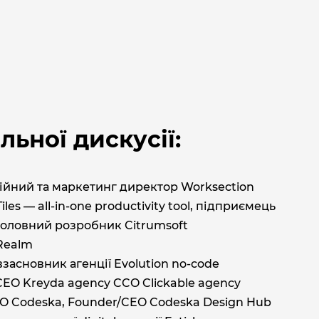
ьної дискусії:
йний та маркетинг директор Worksection
es — all-in-one productivity tool, підприємець
головний розробник Citrumsoft
Realm
асновник агенції Evolution no-code
O Kreyda agency CCO Clickable agency
O Codeska, Founder/CEO Codeska Design Hub