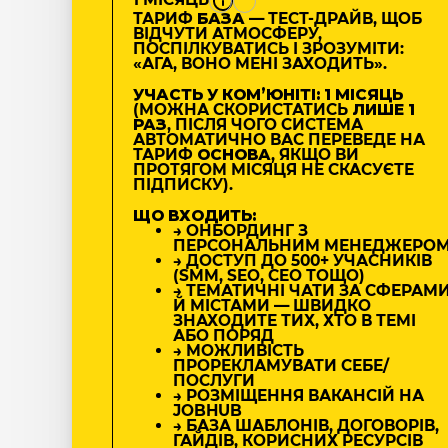
ТАРИФ
БАЗА
— ТЕСТ-ДРАЙВ, ЩОБ
ВІДЧУТИ АТМОСФЕРУ,
ПОСПІЛКУВАТИСЬ І ЗРОЗУМІТИ:
«АГА, ВОНО МЕНІ ЗАХОДИТЬ».
УЧАСТЬ У КОМʼЮНІТІ: 1 МІСЯЦЬ
(МОЖНА СКОРИСТАТИСЬ
ЛИШЕ 1
РАЗ
, ПІСЛЯ ЧОГО СИСТЕМА
АВТОМАТИЧНО ВАС ПЕРЕВЕДЕ НА
ТАРИФ
ОСНОВА
, ЯКЩО ВИ
ПРОТЯГОМ МІСЯЦЯ НЕ СКАСУЄТЕ
ПІДПИСКУ).
ЩО ВХОДИТЬ:
→ ОНБОРДИНГ З
ПЕРСОНАЛЬНИМ МЕНЕДЖЕРО
→ ДОСТУП ДО 500+ УЧАСНИКІВ
(SMM, SEO, CEO ТОЩО)
→ ТЕМАТИЧНІ ЧАТИ ЗА СФЕРАМ
Й МІСТАМИ — ШВИДКО
ЗНАХОДИТЕ ТИХ, ХТО В ТЕМІ
АБО ПОРЯД
→ МОЖЛИВІСТЬ
ПРОРЕКЛАМУВАТИ СЕБЕ/
ПОСЛУГИ
→ РОЗМІЩЕННЯ ВАКАНСІЙ НА
JOBHUB
→ БАЗА ШАБЛОНІВ, ДОГОВОРІВ,
ГАЙДІВ, КОРИСНИХ РЕСУРСІВ