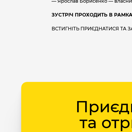
— Ярослав Борисенко — власник к
ЗУСТРІЧ ПРОХОДИТЬ В РАМКА
ВСТИГНІТЬ ПРИЄДНАТИСЯ ТА З
Приєдн
та от