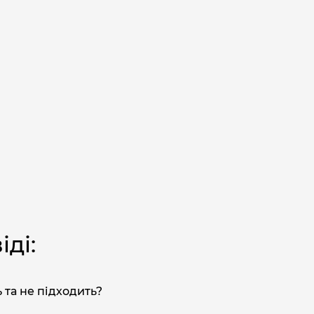
ді:
 та не підходить?