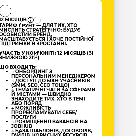
12 МІСЯЦІВ
ТАРИФ
ҐРУНТ
— ДЛЯ ТИХ, ХТО
МИСЛИТЬ СТРАТЕГІЧНО: БУДУЄ
ОСОБИСТИЙ БРЕНД,
МАСШТАБУЄТЬСЯ І ХОЧЕ ПОСТІЙНОЇ
ПІДТРИМКИ В ЗРОСТАННІ.
УЧАСТЬ У КОМʼЮНІТІ: 12 МІСЯЦІВ
(ЗІ
ЗНИЖКОЮ 21%)
ЩО ВХОДИТЬ:
→ ОНБОРДИНГ З
ПЕРСОНАЛЬНИМ МЕНЕДЖЕРОМ
→ ДОСТУП ДО 500+ УЧАСНИКІВ
(SMM, SEO, CEO ТОЩО)
→ ТЕМАТИЧНІ ЧАТИ ЗА СФЕРАМИ
Й МІСТАМИ — ШВИДКО
ЗНАХОДИТЕ ТИХ, ХТО В ТЕМІ
АБО ПОРЯД
→ МОЖЛИВІСТЬ
ПРОРЕКЛАМУВАТИ СЕБЕ/
ПОСЛУГИ
→ РОЗМІЩЕННЯ ВАКАНСІЙ НА
JOBHUB
→ БАЗА ШАБЛОНІВ, ДОГОВОРІВ,
ГАЙДІВ, КОРИСНИХ РЕСУРСІВ