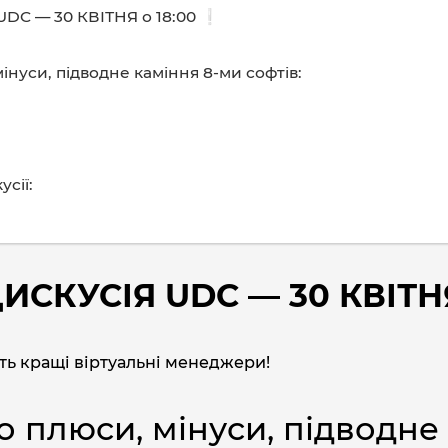
C — 30 КВІТНЯ о 18:00 ❕
нуси, підводне каміння 8-ми софтів:
сії:
КУСІЯ UDC — 30 КВІТНЯ
ь кращі віртуальні менеджери!
 плюси, мінуси, підводне