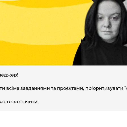
неджер!
и всіма завданнями та проєктами, пріоритизувати їх
варто зазначити: