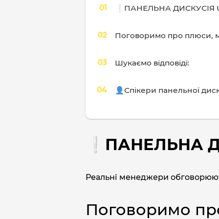
❕ПАНЕЛЬНА ДИСКУСІЯ UD
Поговоримо про плюси, мі
Шукаємо відповіді:
👤Спікери панельної диску
❕ПАНЕЛЬНА ДИС
Реальні менеджери обговорюют
Поговоримо про