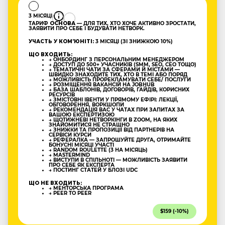
3 МІСЯЦІ
ТАРИФ
ОСНОВА
— ДЛЯ ТИХ, ХТО ХОЧЕ АКТИВНО ЗРОСТАТИ,
ЗАЯВИТИ ПРО СЕБЕ І БУДУВАТИ НЕТВОРК.
УЧАСТЬ У КОМʼЮНІТІ:
3 МІСЯЦІ (ЗІ ЗНИЖКОЮ 10%)
ЩО ВХОДИТЬ:
→ ОНБОРДИНГ З ПЕРСОНАЛЬНИМ МЕНЕДЖЕРОМ
→ ДОСТУП ДО 500+ УЧАСНИКІВ (SMM, SEO, CEO ТОЩО)
→ ТЕМАТИЧНІ ЧАТИ ЗА СФЕРАМИ Й МІСТАМИ —
ШВИДКО ЗНАХОДИТЕ ТИХ, ХТО В ТЕМІ АБО ПОРЯД
→ МОЖЛИВІСТЬ ПРОРЕКЛАМУВАТИ СЕБЕ/ ПОСЛУГИ
→ РОЗМІЩЕННЯ ВАКАНСІЙ НА JOBHUB
→ БАЗА ШАБЛОНІВ, ДОГОВОРІВ, ГАЙДІВ, КОРИСНИХ
РЕСУРСІВ
→ ЗМІСТОВНІ ІВЕНТИ У ПРЯМОМУ ЕФІРІ: ЛЕКЦІЇ,
ОБГОВОРЕННЯ, ВОРКШОПИ
→ РЕКОМЕНДАЦІЯ ВАС У ЧАТАХ ПРИ ЗАПИТАХ ЗА
ВАШОЮ ЕКСПЕРТИЗОЮ
→ ЩОТИЖНЕВІ НЕТВОРКІНГИ В ZOOM, НА ЯКИХ
ЗНАЙОМИТИСЯ НЕ СТРАШНО
→ ЗНИЖКИ ТА ПРОПОЗИЦІЇ ВІД ПАРТНЕРІВ НА
СЕРВІСИ КУРСИ
→ РЕФЕРАЛКА — ЗАПРОШУЙТЕ ДРУГА, ОТРИМАЙТЕ
БОНУСНІ МІСЯЦІ УЧАСТІ
→ RANDOM ROULETTE (3 НА МІСЯЦЬ)
→ MASTERMIND
→ ВИСТУПИ В СПІЛЬНОТІ — МОЖЛИВІСТЬ ЗАЯВИТИ
ПРО СЕБЕ ЯК ЕКСПЕРТА
→ ПОСТИНГ СТАТЕЙ У БЛОЗІ UDC
ЩО НЕ ВХОДИТЬ:
→ МЕНТОРСЬКА ПРОГРАМА
→ PEER TO PEER
$159 (-10%)