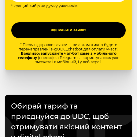
* кращий вибір на думку учасників
* Після відправки заявки — ви автоматично будете
перенаправлені в
@UDC_chatbot
для оплати участі.
Важливо: запускайте чат-бот саме з мобільного
телефону
(специфіка Telegram), а користуватись уже
зможете і в мобільній, і у веб версії.
Обирай тариф та
приєднуйся до UDC, щоб
отримувати якісний контент