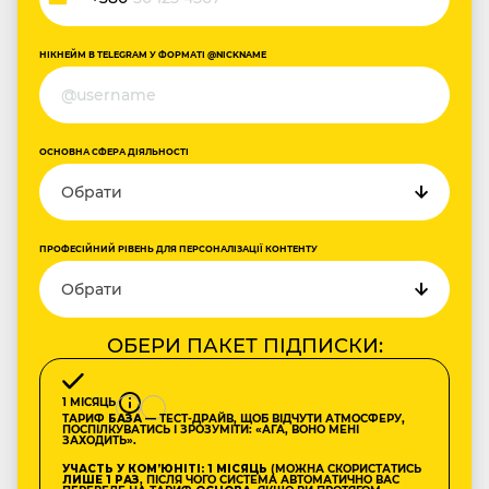
Україна
+380
НІКНЕЙМ В TELEGRAM У ФОРМАТІ @NICKNAME
ОСНОВНА СФЕРА ДІЯЛЬНОСТІ
ПРОФЕСІЙНИЙ РІВЕНЬ ДЛЯ ПЕРСОНАЛІЗАЦІЇ КОНТЕНТУ
ОБЕРИ ПАКЕТ ПІДПИСКИ:
1 МІСЯЦЬ
ТАРИФ
БАЗА
— ТЕСТ-ДРАЙВ, ЩОБ ВІДЧУТИ АТМОСФЕРУ,
ПОСПІЛКУВАТИСЬ І ЗРОЗУМІТИ: «АГА, ВОНО МЕНІ
ЗАХОДИТЬ».
УЧАСТЬ У КОМʼЮНІТІ: 1 МІСЯЦЬ
(МОЖНА СКОРИСТАТИСЬ
ЛИШЕ 1 РАЗ
, ПІСЛЯ ЧОГО СИСТЕМА АВТОМАТИЧНО ВАС