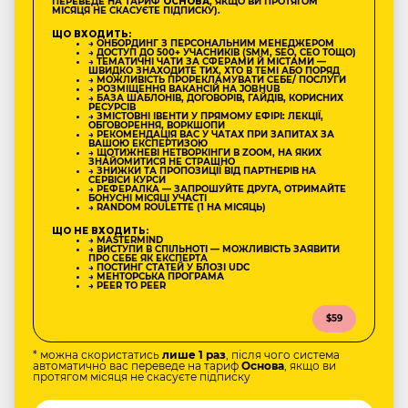
ПЕРЕВЕДЕ НА ТАРИФ
ОСНОВА
, ЯКЩО ВИ ПРОТЯГОМ
МІСЯЦЯ НЕ СКАСУЄТЕ ПІДПИСКУ).
ЩО ВХОДИТЬ:
→ ОНБОРДИНГ З ПЕРСОНАЛЬНИМ МЕНЕДЖЕРОМ
→ ДОСТУП ДО 500+ УЧАСНИКІВ (SMM, SEO, CEO ТОЩО)
→ ТЕМАТИЧНІ ЧАТИ ЗА СФЕРАМИ Й МІСТАМИ —
ШВИДКО ЗНАХОДИТЕ ТИХ, ХТО В ТЕМІ АБО ПОРЯД
→ МОЖЛИВІСТЬ ПРОРЕКЛАМУВАТИ СЕБЕ/ ПОСЛУГИ
→ РОЗМІЩЕННЯ ВАКАНСІЙ НА JOBHUB
→ БАЗА ШАБЛОНІВ, ДОГОВОРІВ, ГАЙДІВ, КОРИСНИХ
РЕСУРСІВ
→ ЗМІСТОВНІ ІВЕНТИ У ПРЯМОМУ ЕФІРІ: ЛЕКЦІЇ,
ОБГОВОРЕННЯ, ВОРКШОПИ
→ РЕКОМЕНДАЦІЯ ВАС У ЧАТАХ ПРИ ЗАПИТАХ ЗА
ВАШОЮ ЕКСПЕРТИЗОЮ
→ ЩОТИЖНЕВІ НЕТВОРКІНГИ В ZOOM, НА ЯКИХ
ЗНАЙОМИТИСЯ НЕ СТРАШНО
→ ЗНИЖКИ ТА ПРОПОЗИЦІЇ ВІД ПАРТНЕРІВ НА
СЕРВІСИ КУРСИ
→ РЕФЕРАЛКА — ЗАПРОШУЙТЕ ДРУГА, ОТРИМАЙТЕ
БОНУСНІ МІСЯЦІ УЧАСТІ
→ RANDOM ROULETTE (1 НА МІСЯЦЬ)
ЩО НЕ ВХОДИТЬ:
→ MASTERMIND
→ ВИСТУПИ В СПІЛЬНОТІ — МОЖЛИВІСТЬ ЗАЯВИТИ
ПРО СЕБЕ ЯК ЕКСПЕРТА
→ ПОСТИНГ СТАТЕЙ У БЛОЗІ UDC
→ МЕНТОРСЬКА ПРОГРАМА
→ PEER TO PEER
$59
* можна скористатись
лише 1 раз
, після чого система
автоматично вас переведе на тариф
Основа
, якщо ви
протягом місяця не скасуєте підписку