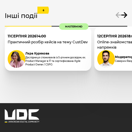
6
Інші події
MASTERMIND
11
СЕРПНЯ 2026
14:00
12
СЕРПНЯ 2026
18
Практичний розбір кейсів на тему CustDev
Online-знайомства
напрямків
Лєра Курякова
Модерато
Дослідниця споживачів із 5-річним досвідом, ex.
Product Manager в IT та сертифікована Agile
Северин Яво
Product Owner / CSPO.