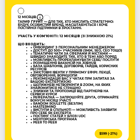
12 МІСЯЦІВ
ТАРИФ
ҐРУНТ
— ДЛЯ ТИХ, ХТО МИСЛИТЬ СТРАТЕГІЧНО:
БУДУЄ ОСОБИСТИЙ БРЕНД, МАСШТАБУЄТЬСЯ І ХОЧЕ
ПОСТІЙНОЇ ПІДТРИМКИ В ЗРОСТАННІ.
УЧАСТЬ У КОМʼЮНІТІ: 12 МІСЯЦІВ
(ЗІ ЗНИЖКОЮ 21%)
ЩО ВХОДИТЬ:
→ ОНБОРДИНГ З ПЕРСОНАЛЬНИМ МЕНЕДЖЕРОМ
→ ДОСТУП ДО 500+ УЧАСНИКІВ (SMM, SEO, CEO ТОЩО)
→ ТЕМАТИЧНІ ЧАТИ ЗА СФЕРАМИ Й МІСТАМИ —
ШВИДКО ЗНАХОДИТЕ ТИХ, ХТО В ТЕМІ АБО ПОРЯД
→ МОЖЛИВІСТЬ ПРОРЕКЛАМУВАТИ СЕБЕ/ ПОСЛУГИ
→ РОЗМІЩЕННЯ ВАКАНСІЙ НА JOBHUB
→ БАЗА ШАБЛОНІВ, ДОГОВОРІВ, ГАЙДІВ, КОРИСНИХ
РЕСУРСІВ
→ ЗМІСТОВНІ ІВЕНТИ У ПРЯМОМУ ЕФІРІ: ЛЕКЦІЇ,
ОБГОВОРЕННЯ, ВОРКШОПИ
→ РЕКОМЕНДАЦІЯ ВАС У ЧАТАХ ПРИ ЗАПИТАХ ЗА
ВАШОЮ ЕКСПЕРТИЗОЮ
→ ЩОТИЖНЕВІ НЕТВОРКІНГИ В ZOOM, НА ЯКИХ
ЗНАЙОМИТИСЯ НЕ СТРАШНО
→ ЗНИЖКИ ТА ПРОПОЗИЦІЇ ВІД ПАРТНЕРІВ НА
СЕРВІСИ КУРСИ
→ РЕФЕРАЛКА — ЗАПРОШУЙТЕ ДРУГА, ОТРИМАЙТЕ
БОНУСНІ МІСЯЦІ УЧАСТІ
→ RANDOM ROULETTE (БЕЗЛІМ)
→ MASTERMIND
→ ВИСТУПИ В СПІЛЬНОТІ — МОЖЛИВІСТЬ ЗАЯВИТИ
ПРО СЕБЕ ЯК ЕКСПЕРТА
→ ПОСТИНГ СТАТЕЙ У БЛОЗІ UDC
→ МЕНТОРСЬКА ПРОГРАМА
→ PEER TO PEER
$599 (-21%)