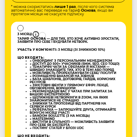
* можна скористатись
лише 1 раз
, після чого система
автоматично вас переведе на тариф
Основа
, якщо ви
протягом місяця не скасуєте підписку
3 МІСЯЦІ
ТАРИФ
ОСНОВА
— ДЛЯ ТИХ, ХТО ХОЧЕ АКТИВНО ЗРОСТАТИ,
ЗАЯВИТИ ПРО СЕБЕ І БУДУВАТИ НЕТВОРК.
УЧАСТЬ У КОМʼЮНІТІ:
3 МІСЯЦІ (ЗІ ЗНИЖКОЮ 10%)
ЩО ВХОДИТЬ:
→ ОНБОРДИНГ З ПЕРСОНАЛЬНИМ МЕНЕДЖЕРОМ
→ ДОСТУП ДО 500+ УЧАСНИКІВ (SMM, SEO, CEO ТОЩО)
→ ТЕМАТИЧНІ ЧАТИ ЗА СФЕРАМИ Й МІСТАМИ —
ШВИДКО ЗНАХОДИТЕ ТИХ, ХТО В ТЕМІ АБО ПОРЯД
→ МОЖЛИВІСТЬ ПРОРЕКЛАМУВАТИ СЕБЕ/ ПОСЛУГИ
→ РОЗМІЩЕННЯ ВАКАНСІЙ НА JOBHUB
→ БАЗА ШАБЛОНІВ, ДОГОВОРІВ, ГАЙДІВ, КОРИСНИХ
РЕСУРСІВ
→ ЗМІСТОВНІ ІВЕНТИ У ПРЯМОМУ ЕФІРІ: ЛЕКЦІЇ,
ОБГОВОРЕННЯ, ВОРКШОПИ
→ РЕКОМЕНДАЦІЯ ВАС У ЧАТАХ ПРИ ЗАПИТАХ ЗА
ВАШОЮ ЕКСПЕРТИЗОЮ
→ ЩОТИЖНЕВІ НЕТВОРКІНГИ В ZOOM, НА ЯКИХ
ЗНАЙОМИТИСЯ НЕ СТРАШНО
→ ЗНИЖКИ ТА ПРОПОЗИЦІЇ ВІД ПАРТНЕРІВ НА
СЕРВІСИ КУРСИ
→ РЕФЕРАЛКА — ЗАПРОШУЙТЕ ДРУГА, ОТРИМАЙТЕ
БОНУСНІ МІСЯЦІ УЧАСТІ
→ RANDOM ROULETTE (3 НА МІСЯЦЬ)
→ MASTERMIND
→ ВИСТУПИ В СПІЛЬНОТІ — МОЖЛИВІСТЬ ЗАЯВИТИ
ПРО СЕБЕ ЯК ЕКСПЕРТА
→ ПОСТИНГ СТАТЕЙ У БЛОЗІ UDC
ЩО НЕ ВХОДИТЬ: