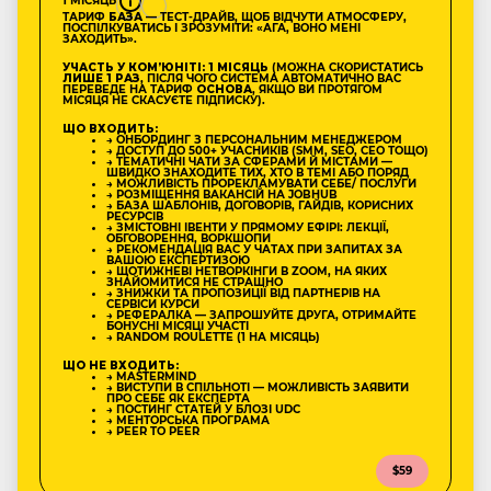
1 МІСЯЦЬ
ТАРИФ
БАЗА
— ТЕСТ-ДРАЙВ, ЩОБ ВІДЧУТИ АТМОСФЕРУ,
ПОСПІЛКУВАТИСЬ І ЗРОЗУМІТИ: «АГА, ВОНО МЕНІ
ЗАХОДИТЬ».
УЧАСТЬ У КОМʼЮНІТІ: 1 МІСЯЦЬ
(МОЖНА СКОРИСТАТИСЬ
ЛИШЕ 1 РАЗ
, ПІСЛЯ ЧОГО СИСТЕМА АВТОМАТИЧНО ВАС
ПЕРЕВЕДЕ НА ТАРИФ
ОСНОВА
, ЯКЩО ВИ ПРОТЯГОМ
МІСЯЦЯ НЕ СКАСУЄТЕ ПІДПИСКУ).
ЩО ВХОДИТЬ:
→ ОНБОРДИНГ З ПЕРСОНАЛЬНИМ МЕНЕДЖЕРОМ
→ ДОСТУП ДО 500+ УЧАСНИКІВ (SMM, SEO, CEO ТОЩО)
→ ТЕМАТИЧНІ ЧАТИ ЗА СФЕРАМИ Й МІСТАМИ —
ШВИДКО ЗНАХОДИТЕ ТИХ, ХТО В ТЕМІ АБО ПОРЯД
→ МОЖЛИВІСТЬ ПРОРЕКЛАМУВАТИ СЕБЕ/ ПОСЛУГИ
→ РОЗМІЩЕННЯ ВАКАНСІЙ НА JOBHUB
→ БАЗА ШАБЛОНІВ, ДОГОВОРІВ, ГАЙДІВ, КОРИСНИХ
РЕСУРСІВ
→ ЗМІСТОВНІ ІВЕНТИ У ПРЯМОМУ ЕФІРІ: ЛЕКЦІЇ,
ОБГОВОРЕННЯ, ВОРКШОПИ
→ РЕКОМЕНДАЦІЯ ВАС У ЧАТАХ ПРИ ЗАПИТАХ ЗА
ВАШОЮ ЕКСПЕРТИЗОЮ
→ ЩОТИЖНЕВІ НЕТВОРКІНГИ В ZOOM, НА ЯКИХ
ЗНАЙОМИТИСЯ НЕ СТРАШНО
→ ЗНИЖКИ ТА ПРОПОЗИЦІЇ ВІД ПАРТНЕРІВ НА
СЕРВІСИ КУРСИ
→ РЕФЕРАЛКА — ЗАПРОШУЙТЕ ДРУГА, ОТРИМАЙТЕ
БОНУСНІ МІСЯЦІ УЧАСТІ
→ RANDOM ROULETTE (1 НА МІСЯЦЬ)
ЩО НЕ ВХОДИТЬ:
→ MASTERMIND
→ ВИСТУПИ В СПІЛЬНОТІ — МОЖЛИВІСТЬ ЗАЯВИТИ
ПРО СЕБЕ ЯК ЕКСПЕРТА
→ ПОСТИНГ СТАТЕЙ У БЛОЗІ UDC
→ МЕНТОРСЬКА ПРОГРАМА
→ PEER TO PEER
$59