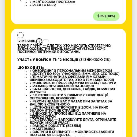
→ МЕНТОРСЬКА ПРОГРАМА
→ PEER TO PEER
$159 (-10%)
12 МІСЯЦІВ
ТАРИФ
ҐРУНТ
— ДЛЯ ТИХ, ХТО МИСЛИТЬ СТРАТЕГІЧНО:
БУДУЄ ОСОБИСТИЙ БРЕНД, МАСШТАБУЄТЬСЯ І ХОЧЕ
ПОСТІЙНОЇ ПІДТРИМКИ В ЗРОСТАННІ.
УЧАСТЬ У КОМʼЮНІТІ: 12 МІСЯЦІВ
(ЗІ ЗНИЖКОЮ 21%)
ЩО ВХОДИТЬ:
→ ОНБОРДИНГ З ПЕРСОНАЛЬНИМ МЕНЕДЖЕРОМ
→ ДОСТУП ДО 500+ УЧАСНИКІВ (SMM, SEO, CEO ТОЩО)
→ ТЕМАТИЧНІ ЧАТИ ЗА СФЕРАМИ Й МІСТАМИ —
ШВИДКО ЗНАХОДИТЕ ТИХ, ХТО В ТЕМІ АБО ПОРЯД
→ МОЖЛИВІСТЬ ПРОРЕКЛАМУВАТИ СЕБЕ/ ПОСЛУГИ
→ РОЗМІЩЕННЯ ВАКАНСІЙ НА JOBHUB
→ БАЗА ШАБЛОНІВ, ДОГОВОРІВ, ГАЙДІВ, КОРИСНИХ
РЕСУРСІВ
→ ЗМІСТОВНІ ІВЕНТИ У ПРЯМОМУ ЕФІРІ: ЛЕКЦІЇ,
ОБГОВОРЕННЯ, ВОРКШОПИ
→ РЕКОМЕНДАЦІЯ ВАС У ЧАТАХ ПРИ ЗАПИТАХ ЗА
ВАШОЮ ЕКСПЕРТИЗОЮ
→ ЩОТИЖНЕВІ НЕТВОРКІНГИ В ZOOM, НА ЯКИХ
ЗНАЙОМИТИСЯ НЕ СТРАШНО
→ ЗНИЖКИ ТА ПРОПОЗИЦІЇ ВІД ПАРТНЕРІВ НА
СЕРВІСИ КУРСИ
→ РЕФЕРАЛКА — ЗАПРОШУЙТЕ ДРУГА, ОТРИМАЙТЕ
БОНУСНІ МІСЯЦІ УЧАСТІ
→ RANDOM ROULETTE (БЕЗЛІМ)
→ MASTERMIND
→ ВИСТУПИ В СПІЛЬНОТІ — МОЖЛИВІСТЬ ЗАЯВИТИ
ПРО СЕБЕ ЯК ЕКСПЕРТА