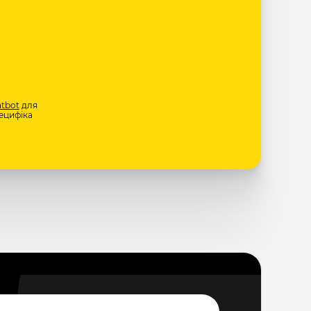
tbot
для
ецифіка