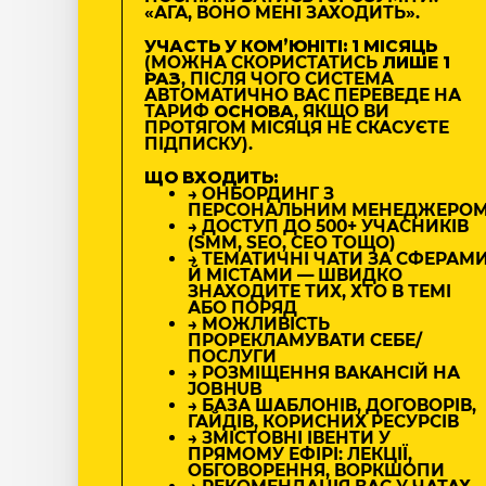
«АГА, ВОНО МЕНІ ЗАХОДИТЬ».
УЧАСТЬ У КОМʼЮНІТІ: 1 МІСЯЦЬ
(МОЖНА СКОРИСТАТИСЬ
ЛИШЕ 1
РАЗ
, ПІСЛЯ ЧОГО СИСТЕМА
АВТОМАТИЧНО ВАС ПЕРЕВЕДЕ НА
ТАРИФ
ОСНОВА
, ЯКЩО ВИ
ПРОТЯГОМ МІСЯЦЯ НЕ СКАСУЄТЕ
ПІДПИСКУ).
ЩО ВХОДИТЬ:
→ ОНБОРДИНГ З
ПЕРСОНАЛЬНИМ МЕНЕДЖЕРО
→ ДОСТУП ДО 500+ УЧАСНИКІВ
(SMM, SEO, CEO ТОЩО)
→ ТЕМАТИЧНІ ЧАТИ ЗА СФЕРАМ
Й МІСТАМИ — ШВИДКО
ЗНАХОДИТЕ ТИХ, ХТО В ТЕМІ
АБО ПОРЯД
→ МОЖЛИВІСТЬ
ПРОРЕКЛАМУВАТИ СЕБЕ/
ПОСЛУГИ
→ РОЗМІЩЕННЯ ВАКАНСІЙ НА
JOBHUB
→ БАЗА ШАБЛОНІВ, ДОГОВОРІВ,
ГАЙДІВ, КОРИСНИХ РЕСУРСІВ
→ ЗМІСТОВНІ ІВЕНТИ У
ПРЯМОМУ ЕФІРІ: ЛЕКЦІЇ,
ОБГОВОРЕННЯ, ВОРКШОПИ