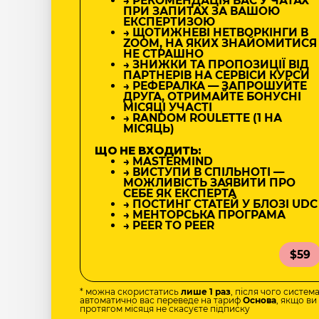
→ РЕКОМЕНДАЦІЯ ВАС У ЧАТАХ
ПРИ ЗАПИТАХ ЗА ВАШОЮ
ЕКСПЕРТИЗОЮ
→ ЩОТИЖНЕВІ НЕТВОРКІНГИ В
ZOOM, НА ЯКИХ ЗНАЙОМИТИСЯ
НЕ СТРАШНО
→ ЗНИЖКИ ТА ПРОПОЗИЦІЇ ВІД
ПАРТНЕРІВ НА СЕРВІСИ КУРСИ
→ РЕФЕРАЛКА — ЗАПРОШУЙТЕ
ДРУГА, ОТРИМАЙТЕ БОНУСНІ
МІСЯЦІ УЧАСТІ
→ RANDOM ROULETTE (1 НА
МІСЯЦЬ)
ЩО НЕ ВХОДИТЬ:
→ MASTERMIND
→ ВИСТУПИ В СПІЛЬНОТІ —
МОЖЛИВІСТЬ ЗАЯВИТИ ПРО
СЕБЕ ЯК ЕКСПЕРТА
→ ПОСТИНГ СТАТЕЙ У БЛОЗІ UDC
→ МЕНТОРСЬКА ПРОГРАМА
→ PEER TO PEER
$59
* можна скористатись
лише 1 раз
, після чого систем
автоматично вас переведе на тариф
Основа
, якщо ви
протягом місяця не скасуєте підписку