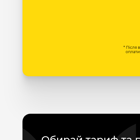
* Після 
оплати 
Обирай тариф та 