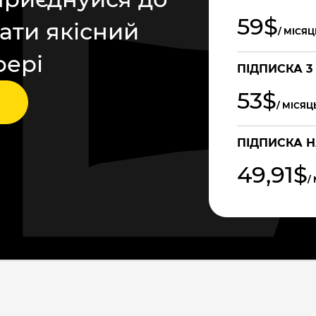
59$
ати якісний
/ МІСЯЦ
фері
ПІДПИСКА 3
53$
/ МІСЯЦ
ПІДПИСКА Н
49,91$
/