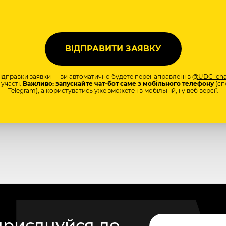
відправки заявки — ви автоматично будете перенаправлені в
@UDC_cha
участі.
Важливо: запускайте чат-бот саме з мобільного телефону
(сп
Telegram), а користуватись уже зможете і в мобільній, і у веб версії.
приєднуйся до