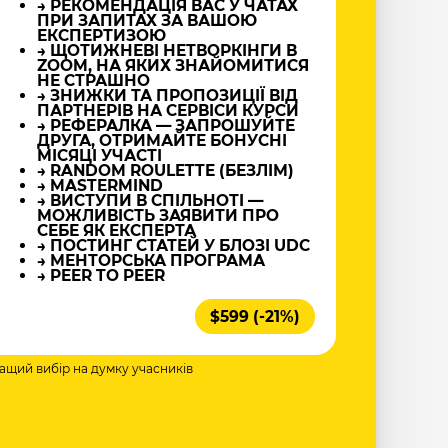
→ РЕКОМЕНДАЦІЯ ВАС У ЧАТАХ
ПРИ ЗАПИТАХ ЗА ВАШОЮ
ЕКСПЕРТИЗОЮ
→ ЩОТИЖНЕВІ НЕТВОРКІНГИ В
ZOOM, НА ЯКИХ ЗНАЙОМИТИСЯ
НЕ СТРАШНО
→ ЗНИЖКИ ТА ПРОПОЗИЦІЇ ВІД
ПАРТНЕРІВ НА СЕРВІСИ КУРСИ
→ РЕФЕРАЛКА — ЗАПРОШУЙТЕ
ДРУГА, ОТРИМАЙТЕ БОНУСНІ
МІСЯЦІ УЧАСТІ
→ RANDOM ROULETTE (БЕЗЛІМ)
→ MASTERMIND
→ ВИСТУПИ В СПІЛЬНОТІ —
МОЖЛИВІСТЬ ЗАЯВИТИ ПРО
СЕБЕ ЯК ЕКСПЕРТА
→ ПОСТИНГ СТАТЕЙ У БЛОЗІ UDC
→ МЕНТОРСЬКА ПРОГРАМА
→ PEER TO PEER
$599 (-21%)
ращий вибір на думку учасників