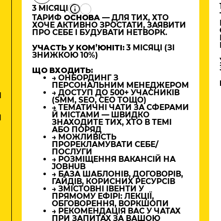
3 МІСЯЦІ
ТАРИФ
ОСНОВА
— ДЛЯ ТИХ, ХТО
ХОЧЕ АКТИВНО ЗРОСТАТИ, ЗАЯВИТИ
ПРО СЕБЕ І БУДУВАТИ НЕТВОРК.
УЧАСТЬ У КОМʼЮНІТІ:
3 МІСЯЦІ (ЗІ
ЗНИЖКОЮ 10%)
ЩО ВХОДИТЬ:
→ ОНБОРДИНГ З
ПЕРСОНАЛЬНИМ МЕНЕДЖЕРОМ
→ ДОСТУП ДО 500+ УЧАСНИКІВ
М
(SMM, SEO, CEO ТОЩО)
→ ТЕМАТИЧНІ ЧАТИ ЗА СФЕРАМИ
Й МІСТАМИ — ШВИДКО
И
ЗНАХОДИТЕ ТИХ, ХТО В ТЕМІ
АБО ПОРЯД
→ МОЖЛИВІСТЬ
ПРОРЕКЛАМУВАТИ СЕБЕ/
ПОСЛУГИ
→ РОЗМІЩЕННЯ ВАКАНСІЙ НА
JOBHUB
→ БАЗА ШАБЛОНІВ, ДОГОВОРІВ,
ГАЙДІВ, КОРИСНИХ РЕСУРСІВ
→ ЗМІСТОВНІ ІВЕНТИ У
ПРЯМОМУ ЕФІРІ: ЛЕКЦІЇ,
ОБГОВОРЕННЯ, ВОРКШОПИ
→ РЕКОМЕНДАЦІЯ ВАС У ЧАТАХ
ПРИ ЗАПИТАХ ЗА ВАШОЮ