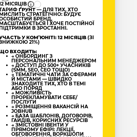
12 МІСЯЦІВ
ТАРИФ
ҐРУНТ
— ДЛЯ ТИХ, ХТО
МИСЛИТЬ СТРАТЕГІЧНО: БУДУЄ
ОСОБИСТИЙ БРЕНД,
МАСШТАБУЄТЬСЯ І ХОЧЕ ПОСТІЙНОЇ
ПІДТРИМКИ В ЗРОСТАННІ.
УЧАСТЬ У КОМʼЮНІТІ: 12 МІСЯЦІВ
(ЗІ
ЗНИЖКОЮ 21%)
ЩО ВХОДИТЬ:
→ ОНБОРДИНГ З
ПЕРСОНАЛЬНИМ МЕНЕДЖЕРОМ
→ ДОСТУП ДО 500+ УЧАСНИКІВ
(SMM, SEO, CEO ТОЩО)
→ ТЕМАТИЧНІ ЧАТИ ЗА СФЕРАМИ
Й МІСТАМИ — ШВИДКО
ЗНАХОДИТЕ ТИХ, ХТО В ТЕМІ
АБО ПОРЯД
→ МОЖЛИВІСТЬ
ПРОРЕКЛАМУВАТИ СЕБЕ/
ПОСЛУГИ
→ РОЗМІЩЕННЯ ВАКАНСІЙ НА
JOBHUB
→ БАЗА ШАБЛОНІВ, ДОГОВОРІВ,
ГАЙДІВ, КОРИСНИХ РЕСУРСІВ
→ ЗМІСТОВНІ ІВЕНТИ У
ПРЯМОМУ ЕФІРІ: ЛЕКЦІЇ,
ОБГОВОРЕННЯ, ВОРКШОПИ