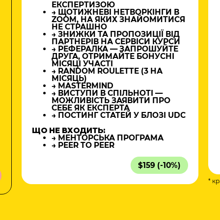
ЕКСПЕРТИЗОЮ
→ ЩОТИЖНЕВІ НЕТВОРКІНГИ В
ZOOM, НА ЯКИХ ЗНАЙОМИТИСЯ
НЕ СТРАШНО
→ ЗНИЖКИ ТА ПРОПОЗИЦІЇ ВІД
ПАРТНЕРІВ НА СЕРВІСИ КУРСИ
→ РЕФЕРАЛКА — ЗАПРОШУЙТЕ
ДРУГА, ОТРИМАЙТЕ БОНУСНІ
МІСЯЦІ УЧАСТІ
→ RANDOM ROULETTE (3 НА
МІСЯЦЬ)
→ MASTERMIND
→ ВИСТУПИ В СПІЛЬНОТІ —
МОЖЛИВІСТЬ ЗАЯВИТИ ПРО
СЕБЕ ЯК ЕКСПЕРТА
→ ПОСТИНГ СТАТЕЙ У БЛОЗІ UDC
ЩО НЕ ВХОДИТЬ:
→ МЕНТОРСЬКА ПРОГРАМА
→ PEER TO PEER
$159 (-10%)
* к
а