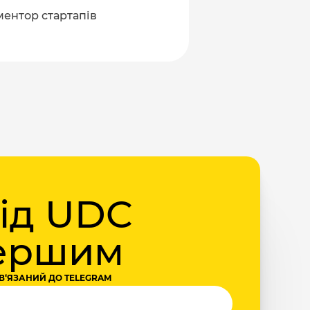
 ментор стартапів
від UDC
першим
В‘ЯЗАНИЙ ДО TELEGRAM