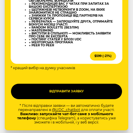
ОБГОВОРЕННЯ, ВОРКШОПИ
→ РЕКОМЕНДАЦІЯ ВАС У ЧАТАХ ПРИ ЗАПИТАХ ЗА
ВАШОЮ ЕКСПЕРТИЗОЮ
→ ЩОТИЖНЕВІ НЕТВОРКІНГИ В ZOOM, НА ЯКИХ
ЗНАЙОМИТИСЯ НЕ СТРАШНО
→ ЗНИЖКИ ТА ПРОПОЗИЦІЇ ВІД ПАРТНЕРІВ НА
СЕРВІСИ КУРСИ
→ РЕФЕРАЛКА — ЗАПРОШУЙТЕ ДРУГА, ОТРИМАЙТЕ
БОНУСНІ МІСЯЦІ УЧАСТІ
→ RANDOM ROULETTE (БЕЗЛІМ)
→ MASTERMIND
→ ВИСТУПИ В СПІЛЬНОТІ — МОЖЛИВІСТЬ ЗАЯВИТИ
ПРО СЕБЕ ЯК ЕКСПЕРТА
→ ПОСТИНГ СТАТЕЙ У БЛОЗІ UDC
→ МЕНТОРСЬКА ПРОГРАМА
→ PEER TO PEER
$599 (-21%)
* кращий вибір на думку учасників
* Після відправки заявки — ви автоматично будете
перенаправлені в
@UDC_chatbot
для оплати участі.
Важливо: запускайте чат-бот саме з мобільного
телефону
(специфіка Telegram), а користуватись уже
зможете і в мобільній, і у веб версії.