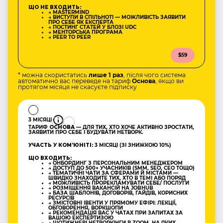
ЩО НЕ ВХОДИТЬ:
→ MASTERMIND
→ ВИСТУПИ В СПІЛЬНОТІ — МОЖЛИВІСТЬ ЗАЯВИТИ
ПРО СЕБЕ ЯК ЕКСПЕРТА
→ ПОСТИНГ СТАТЕЙ У БЛОЗІ UDC
→ МЕНТОРСЬКА ПРОГРАМА
→ PEER TO PEER
$59
* можна скористатись
лише 1 раз
, після чого система
автоматично вас переведе на тариф
Основа
, якщо ви
протягом місяця не скасуєте підписку
3 МІСЯЦІ
ТАРИФ
ОСНОВА
— ДЛЯ ТИХ, ХТО ХОЧЕ АКТИВНО ЗРОСТАТИ,
ЗАЯВИТИ ПРО СЕБЕ І БУДУВАТИ НЕТВОРК.
УЧАСТЬ У КОМʼЮНІТІ:
3 МІСЯЦІ (ЗІ ЗНИЖКОЮ 10%)
ЩО ВХОДИТЬ:
→ ОНБОРДИНГ З ПЕРСОНАЛЬНИМ МЕНЕДЖЕРОМ
→ ДОСТУП ДО 500+ УЧАСНИКІВ (SMM, SEO, CEO ТОЩО)
→ ТЕМАТИЧНІ ЧАТИ ЗА СФЕРАМИ Й МІСТАМИ —
ШВИДКО ЗНАХОДИТЕ ТИХ, ХТО В ТЕМІ АБО ПОРЯД
→ МОЖЛИВІСТЬ ПРОРЕКЛАМУВАТИ СЕБЕ/ ПОСЛУГИ
→ РОЗМІЩЕННЯ ВАКАНСІЙ НА JOBHUB
→ БАЗА ШАБЛОНІВ, ДОГОВОРІВ, ГАЙДІВ, КОРИСНИХ
РЕСУРСІВ
→ ЗМІСТОВНІ ІВЕНТИ У ПРЯМОМУ ЕФІРІ: ЛЕКЦІЇ,
ОБГОВОРЕННЯ, ВОРКШОПИ
→ РЕКОМЕНДАЦІЯ ВАС У ЧАТАХ ПРИ ЗАПИТАХ ЗА
ВАШОЮ ЕКСПЕРТИЗОЮ
→ ЩОТИЖНЕВІ НЕТВОРКІНГИ В ZOOM, НА ЯКИХ