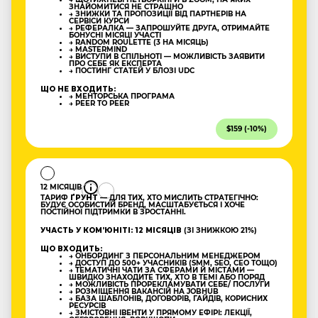
ЗНАЙОМИТИСЯ НЕ СТРАШНО
→ ЗНИЖКИ ТА ПРОПОЗИЦІЇ ВІД ПАРТНЕРІВ НА
СЕРВІСИ КУРСИ
→ РЕФЕРАЛКА — ЗАПРОШУЙТЕ ДРУГА, ОТРИМАЙТЕ
БОНУСНІ МІСЯЦІ УЧАСТІ
→ RANDOM ROULETTE (3 НА МІСЯЦЬ)
→ MASTERMIND
→ ВИСТУПИ В СПІЛЬНОТІ — МОЖЛИВІСТЬ ЗАЯВИТИ
ПРО СЕБЕ ЯК ЕКСПЕРТА
→ ПОСТИНГ СТАТЕЙ У БЛОЗІ UDC
ЩО НЕ ВХОДИТЬ:
→ МЕНТОРСЬКА ПРОГРАМА
→ PEER TO PEER
$159 (-10%)
12 МІСЯЦІВ
ТАРИФ
ҐРУНТ
— ДЛЯ ТИХ, ХТО МИСЛИТЬ СТРАТЕГІЧНО:
БУДУЄ ОСОБИСТИЙ БРЕНД, МАСШТАБУЄТЬСЯ І ХОЧЕ
ПОСТІЙНОЇ ПІДТРИМКИ В ЗРОСТАННІ.
УЧАСТЬ У КОМʼЮНІТІ: 12 МІСЯЦІВ
(ЗІ ЗНИЖКОЮ 21%)
ЩО ВХОДИТЬ:
→ ОНБОРДИНГ З ПЕРСОНАЛЬНИМ МЕНЕДЖЕРОМ
→ ДОСТУП ДО 500+ УЧАСНИКІВ (SMM, SEO, CEO ТОЩО)
→ ТЕМАТИЧНІ ЧАТИ ЗА СФЕРАМИ Й МІСТАМИ —
ШВИДКО ЗНАХОДИТЕ ТИХ, ХТО В ТЕМІ АБО ПОРЯД
→ МОЖЛИВІСТЬ ПРОРЕКЛАМУВАТИ СЕБЕ/ ПОСЛУГИ
→ РОЗМІЩЕННЯ ВАКАНСІЙ НА JOBHUB
→ БАЗА ШАБЛОНІВ, ДОГОВОРІВ, ГАЙДІВ, КОРИСНИХ
РЕСУРСІВ
→ ЗМІСТОВНІ ІВЕНТИ У ПРЯМОМУ ЕФІРІ: ЛЕКЦІЇ,