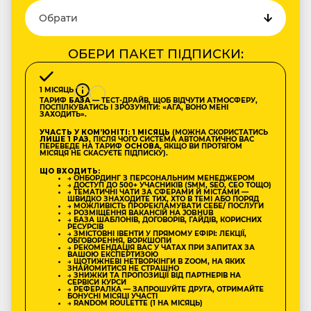
ОБЕРИ ПАКЕТ ПІДПИСКИ:
1 МІСЯЦЬ
ТАРИФ
БАЗА
— ТЕСТ-ДРАЙВ, ЩОБ ВІДЧУТИ АТМОСФЕРУ,
ПОСПІЛКУВАТИСЬ І ЗРОЗУМІТИ: «АГА, ВОНО МЕНІ
ЗАХОДИТЬ».
УЧАСТЬ У КОМʼЮНІТІ: 1 МІСЯЦЬ
(МОЖНА СКОРИСТАТИСЬ
ЛИШЕ 1 РАЗ
, ПІСЛЯ ЧОГО СИСТЕМА АВТОМАТИЧНО ВАС
ПЕРЕВЕДЕ НА ТАРИФ
ОСНОВА
, ЯКЩО ВИ ПРОТЯГОМ
МІСЯЦЯ НЕ СКАСУЄТЕ ПІДПИСКУ).
ЩО ВХОДИТЬ:
→ ОНБОРДИНГ З ПЕРСОНАЛЬНИМ МЕНЕДЖЕРОМ
→ ДОСТУП ДО 500+ УЧАСНИКІВ (SMM, SEO, CEO ТОЩО)
→ ТЕМАТИЧНІ ЧАТИ ЗА СФЕРАМИ Й МІСТАМИ —
ШВИДКО ЗНАХОДИТЕ ТИХ, ХТО В ТЕМІ АБО ПОРЯД
→ МОЖЛИВІСТЬ ПРОРЕКЛАМУВАТИ СЕБЕ/ ПОСЛУГИ
→ РОЗМІЩЕННЯ ВАКАНСІЙ НА JOBHUB
→ БАЗА ШАБЛОНІВ, ДОГОВОРІВ, ГАЙДІВ, КОРИСНИХ
РЕСУРСІВ
→ ЗМІСТОВНІ ІВЕНТИ У ПРЯМОМУ ЕФІРІ: ЛЕКЦІЇ,
ОБГОВОРЕННЯ, ВОРКШОПИ
→ РЕКОМЕНДАЦІЯ ВАС У ЧАТАХ ПРИ ЗАПИТАХ ЗА
ВАШОЮ ЕКСПЕРТИЗОЮ
→ ЩОТИЖНЕВІ НЕТВОРКІНГИ В ZOOM, НА ЯКИХ
ЗНАЙОМИТИСЯ НЕ СТРАШНО
→ ЗНИЖКИ ТА ПРОПОЗИЦІЇ ВІД ПАРТНЕРІВ НА
СЕРВІСИ КУРСИ
→ РЕФЕРАЛКА — ЗАПРОШУЙТЕ ДРУГА, ОТРИМАЙТЕ
БОНУСНІ МІСЯЦІ УЧАСТІ
→ RANDOM ROULETTE (1 НА МІСЯЦЬ)