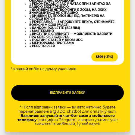
ОБГОВОРЕННЯ, ВОРКШОПИ
→ РЕКОМЕНДАЦІЯ ВАС У ЧАТАХ ПРИ ЗАПИТАХ ЗА
ВАШОЮ ЕКСПЕРТИЗОЮ
→ ЩОТИЖНЕВІ НЕТВОРКІНГИ В ZOOM, НА ЯКИХ
ЗНАЙОМИТИСЯ НЕ СТРАШНО
→ ЗНИЖКИ ТА ПРОПОЗИЦІЇ ВІД ПАРТНЕРІВ НА
СЕРВІСИ КУРСИ
→ РЕФЕРАЛКА — ЗАПРОШУЙТЕ ДРУГА, ОТРИМАЙТЕ
БОНУСНІ МІСЯЦІ УЧАСТІ
→ RANDOM ROULETTE (БЕЗЛІМ)
→ MASTERMIND
→ ВИСТУПИ В СПІЛЬНОТІ — МОЖЛИВІСТЬ ЗАЯВИТИ
ПРО СЕБЕ ЯК ЕКСПЕРТА
→ ПОСТИНГ СТАТЕЙ У БЛОЗІ UDC
→ МЕНТОРСЬКА ПРОГРАМА
→ PEER TO PEER
$599 (-21%)
* кращий вибір на думку учасників
* Після відправки заявки — ви автоматично будете
перенаправлені в
@UDC_chatbot
для оплати участі.
Важливо: запускайте чат-бот саме з мобільного
телефону
(специфіка Telegram), а користуватись уже
зможете і в мобільній, і у веб версії.