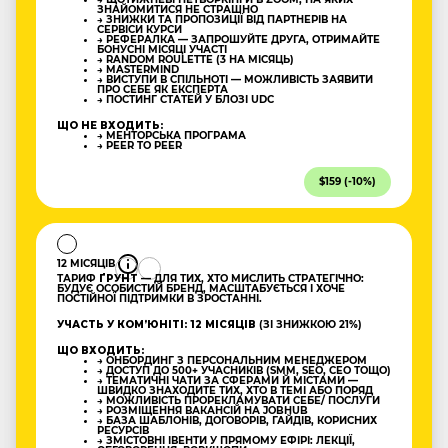
ЗНАЙОМИТИСЯ НЕ СТРАШНО
→ ЗНИЖКИ ТА ПРОПОЗИЦІЇ ВІД ПАРТНЕРІВ НА
СЕРВІСИ КУРСИ
→ РЕФЕРАЛКА — ЗАПРОШУЙТЕ ДРУГА, ОТРИМАЙТЕ
БОНУСНІ МІСЯЦІ УЧАСТІ
→ RANDOM ROULETTE (3 НА МІСЯЦЬ)
→ MASTERMIND
→ ВИСТУПИ В СПІЛЬНОТІ — МОЖЛИВІСТЬ ЗАЯВИТИ
ПРО СЕБЕ ЯК ЕКСПЕРТА
→ ПОСТИНГ СТАТЕЙ У БЛОЗІ UDC
ЩО НЕ ВХОДИТЬ:
→ МЕНТОРСЬКА ПРОГРАМА
→ PEER TO PEER
$159 (-10%)
12 МІСЯЦІВ
ТАРИФ
ҐРУНТ
— ДЛЯ ТИХ, ХТО МИСЛИТЬ СТРАТЕГІЧНО:
БУДУЄ ОСОБИСТИЙ БРЕНД, МАСШТАБУЄТЬСЯ І ХОЧЕ
ПОСТІЙНОЇ ПІДТРИМКИ В ЗРОСТАННІ.
УЧАСТЬ У КОМʼЮНІТІ: 12 МІСЯЦІВ
(ЗІ ЗНИЖКОЮ 21%)
ЩО ВХОДИТЬ:
→ ОНБОРДИНГ З ПЕРСОНАЛЬНИМ МЕНЕДЖЕРОМ
→ ДОСТУП ДО 500+ УЧАСНИКІВ (SMM, SEO, CEO ТОЩО)
→ ТЕМАТИЧНІ ЧАТИ ЗА СФЕРАМИ Й МІСТАМИ —
ШВИДКО ЗНАХОДИТЕ ТИХ, ХТО В ТЕМІ АБО ПОРЯД
→ МОЖЛИВІСТЬ ПРОРЕКЛАМУВАТИ СЕБЕ/ ПОСЛУГИ
→ РОЗМІЩЕННЯ ВАКАНСІЙ НА JOBHUB
→ БАЗА ШАБЛОНІВ, ДОГОВОРІВ, ГАЙДІВ, КОРИСНИХ
РЕСУРСІВ
→ ЗМІСТОВНІ ІВЕНТИ У ПРЯМОМУ ЕФІРІ: ЛЕКЦІЇ,