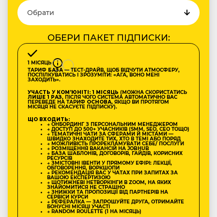
ОБЕРИ ПАКЕТ ПІДПИСКИ:
1 МІСЯЦЬ
ТАРИФ
БАЗА
— ТЕСТ-ДРАЙВ, ЩОБ ВІДЧУТИ АТМОСФЕРУ,
ПОСПІЛКУВАТИСЬ І ЗРОЗУМІТИ: «АГА, ВОНО МЕНІ
ЗАХОДИТЬ».
УЧАСТЬ У КОМʼЮНІТІ: 1 МІСЯЦЬ
(МОЖНА СКОРИСТАТИСЬ
ЛИШЕ 1 РАЗ
, ПІСЛЯ ЧОГО СИСТЕМА АВТОМАТИЧНО ВАС
ПЕРЕВЕДЕ НА ТАРИФ
ОСНОВА
, ЯКЩО ВИ ПРОТЯГОМ
МІСЯЦЯ НЕ СКАСУЄТЕ ПІДПИСКУ).
ЩО ВХОДИТЬ:
→ ОНБОРДИНГ З ПЕРСОНАЛЬНИМ МЕНЕДЖЕРОМ
→ ДОСТУП ДО 500+ УЧАСНИКІВ (SMM, SEO, CEO ТОЩО)
→ ТЕМАТИЧНІ ЧАТИ ЗА СФЕРАМИ Й МІСТАМИ —
ШВИДКО ЗНАХОДИТЕ ТИХ, ХТО В ТЕМІ АБО ПОРЯД
→ МОЖЛИВІСТЬ ПРОРЕКЛАМУВАТИ СЕБЕ/ ПОСЛУГИ
→ РОЗМІЩЕННЯ ВАКАНСІЙ НА JOBHUB
→ БАЗА ШАБЛОНІВ, ДОГОВОРІВ, ГАЙДІВ, КОРИСНИХ
РЕСУРСІВ
→ ЗМІСТОВНІ ІВЕНТИ У ПРЯМОМУ ЕФІРІ: ЛЕКЦІЇ,
ОБГОВОРЕННЯ, ВОРКШОПИ
→ РЕКОМЕНДАЦІЯ ВАС У ЧАТАХ ПРИ ЗАПИТАХ ЗА
ВАШОЮ ЕКСПЕРТИЗОЮ
→ ЩОТИЖНЕВІ НЕТВОРКІНГИ В ZOOM, НА ЯКИХ
ЗНАЙОМИТИСЯ НЕ СТРАШНО
→ ЗНИЖКИ ТА ПРОПОЗИЦІЇ ВІД ПАРТНЕРІВ НА
СЕРВІСИ КУРСИ
→ РЕФЕРАЛКА — ЗАПРОШУЙТЕ ДРУГА, ОТРИМАЙТЕ
БОНУСНІ МІСЯЦІ УЧАСТІ
→ RANDOM ROULETTE (1 НА МІСЯЦЬ)