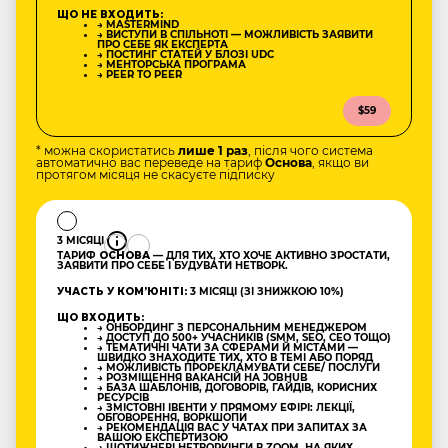
ЩО НЕ ВХОДИТЬ:
→ MASTERMIND
→ ВИСТУПИ В СПІЛЬНОТІ — МОЖЛИВІСТЬ ЗАЯВИТИ
ПРО СЕБЕ ЯК ЕКСПЕРТА
→ ПОСТИНГ СТАТЕЙ У БЛОЗІ UDC
→ МЕНТОРСЬКА ПРОГРАМА
→ PEER TO PEER
$59
* можна скористатись
лише 1 раз
, після чого система
автоматично вас переведе на тариф
Основа
, якщо ви
протягом місяця не скасуєте підписку
3 МІСЯЦІ
ТАРИФ
ОСНОВА
— ДЛЯ ТИХ, ХТО ХОЧЕ АКТИВНО ЗРОСТАТИ,
ЗАЯВИТИ ПРО СЕБЕ І БУДУВАТИ НЕТВОРК.
УЧАСТЬ У КОМʼЮНІТІ:
3 МІСЯЦІ (ЗІ ЗНИЖКОЮ 10%)
ЩО ВХОДИТЬ:
→ ОНБОРДИНГ З ПЕРСОНАЛЬНИМ МЕНЕДЖЕРОМ
→ ДОСТУП ДО 500+ УЧАСНИКІВ (SMM, SEO, CEO ТОЩО)
→ ТЕМАТИЧНІ ЧАТИ ЗА СФЕРАМИ Й МІСТАМИ —
ШВИДКО ЗНАХОДИТЕ ТИХ, ХТО В ТЕМІ АБО ПОРЯД
→ МОЖЛИВІСТЬ ПРОРЕКЛАМУВАТИ СЕБЕ/ ПОСЛУГИ
→ РОЗМІЩЕННЯ ВАКАНСІЙ НА JOBHUB
→ БАЗА ШАБЛОНІВ, ДОГОВОРІВ, ГАЙДІВ, КОРИСНИХ
РЕСУРСІВ
→ ЗМІСТОВНІ ІВЕНТИ У ПРЯМОМУ ЕФІРІ: ЛЕКЦІЇ,
ОБГОВОРЕННЯ, ВОРКШОПИ
→ РЕКОМЕНДАЦІЯ ВАС У ЧАТАХ ПРИ ЗАПИТАХ ЗА
ВАШОЮ ЕКСПЕРТИЗОЮ
→ ЩОТИЖНЕВІ НЕТВОРКІНГИ В ZOOM, НА ЯКИХ