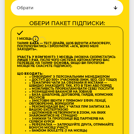
ОБЕРИ ПАКЕТ ПІДПИСКИ:
1 МІСЯЦЬ
ТАРИФ
БАЗА
— ТЕСТ-ДРАЙВ, ЩОБ ВІДЧУТИ АТМОСФЕРУ,
ПОСПІЛКУВАТИСЬ І ЗРОЗУМІТИ: «АГА, ВОНО МЕНІ
ЗАХОДИТЬ».
УЧАСТЬ У КОМʼЮНІТІ: 1 МІСЯЦЬ
(МОЖНА СКОРИСТАТИСЬ
ЛИШЕ 1 РАЗ
, ПІСЛЯ ЧОГО СИСТЕМА АВТОМАТИЧНО ВАС
ПЕРЕВЕДЕ НА ТАРИФ
ОСНОВА
, ЯКЩО ВИ ПРОТЯГОМ
МІСЯЦЯ НЕ СКАСУЄТЕ ПІДПИСКУ).
ЩО ВХОДИТЬ:
→ ОНБОРДИНГ З ПЕРСОНАЛЬНИМ МЕНЕДЖЕРОМ
→ ДОСТУП ДО 500+ УЧАСНИКІВ (SMM, SEO, CEO ТОЩО)
→ ТЕМАТИЧНІ ЧАТИ ЗА СФЕРАМИ Й МІСТАМИ —
ШВИДКО ЗНАХОДИТЕ ТИХ, ХТО В ТЕМІ АБО ПОРЯД
→ МОЖЛИВІСТЬ ПРОРЕКЛАМУВАТИ СЕБЕ/ ПОСЛУГИ
→ РОЗМІЩЕННЯ ВАКАНСІЙ НА JOBHUB
→ БАЗА ШАБЛОНІВ, ДОГОВОРІВ, ГАЙДІВ, КОРИСНИХ
РЕСУРСІВ
→ ЗМІСТОВНІ ІВЕНТИ У ПРЯМОМУ ЕФІРІ: ЛЕКЦІЇ,
ОБГОВОРЕННЯ, ВОРКШОПИ
→ РЕКОМЕНДАЦІЯ ВАС У ЧАТАХ ПРИ ЗАПИТАХ ЗА
ВАШОЮ ЕКСПЕРТИЗОЮ
→ ЩОТИЖНЕВІ НЕТВОРКІНГИ В ZOOM, НА ЯКИХ
ЗНАЙОМИТИСЯ НЕ СТРАШНО
→ ЗНИЖКИ ТА ПРОПОЗИЦІЇ ВІД ПАРТНЕРІВ НА
СЕРВІСИ КУРСИ
→ РЕФЕРАЛКА — ЗАПРОШУЙТЕ ДРУГА, ОТРИМАЙТЕ
БОНУСНІ МІСЯЦІ УЧАСТІ
→ RANDOM ROULETTE (1 НА МІСЯЦЬ)