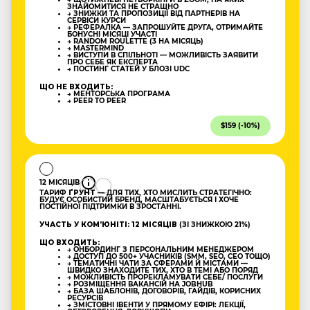
ЗНАЙОМИТИСЯ НЕ СТРАШНО
→ ЗНИЖКИ ТА ПРОПОЗИЦІЇ ВІД ПАРТНЕРІВ НА
СЕРВІСИ КУРСИ
→ РЕФЕРАЛКА — ЗАПРОШУЙТЕ ДРУГА, ОТРИМАЙТЕ
БОНУСНІ МІСЯЦІ УЧАСТІ
→ RANDOM ROULETTE (3 НА МІСЯЦЬ)
→ MASTERMIND
→ ВИСТУПИ В СПІЛЬНОТІ — МОЖЛИВІСТЬ ЗАЯВИТИ
ПРО СЕБЕ ЯК ЕКСПЕРТА
→ ПОСТИНГ СТАТЕЙ У БЛОЗІ UDC
ЩО НЕ ВХОДИТЬ:
→ МЕНТОРСЬКА ПРОГРАМА
→ PEER TO PEER
$159 (-10%)
12 МІСЯЦІВ
ТАРИФ
ҐРУНТ
— ДЛЯ ТИХ, ХТО МИСЛИТЬ СТРАТЕГІЧНО:
БУДУЄ ОСОБИСТИЙ БРЕНД, МАСШТАБУЄТЬСЯ І ХОЧЕ
ПОСТІЙНОЇ ПІДТРИМКИ В ЗРОСТАННІ.
УЧАСТЬ У КОМʼЮНІТІ: 12 МІСЯЦІВ
(ЗІ ЗНИЖКОЮ 21%)
ЩО ВХОДИТЬ:
→ ОНБОРДИНГ З ПЕРСОНАЛЬНИМ МЕНЕДЖЕРОМ
→ ДОСТУП ДО 500+ УЧАСНИКІВ (SMM, SEO, CEO ТОЩО)
→ ТЕМАТИЧНІ ЧАТИ ЗА СФЕРАМИ Й МІСТАМИ —
ШВИДКО ЗНАХОДИТЕ ТИХ, ХТО В ТЕМІ АБО ПОРЯД
→ МОЖЛИВІСТЬ ПРОРЕКЛАМУВАТИ СЕБЕ/ ПОСЛУГИ
→ РОЗМІЩЕННЯ ВАКАНСІЙ НА JOBHUB
→ БАЗА ШАБЛОНІВ, ДОГОВОРІВ, ГАЙДІВ, КОРИСНИХ
РЕСУРСІВ
→ ЗМІСТОВНІ ІВЕНТИ У ПРЯМОМУ ЕФІРІ: ЛЕКЦІЇ,