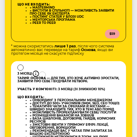
ЩО НЕ ВХОДИТЬ:
→ MASTERMIND
→ ВИСТУПИ В СПІЛЬНОТІ — МОЖЛИВІСТЬ ЗАЯВИТИ
ПРО СЕБЕ ЯК ЕКСПЕРТА
→ ПОСТИНГ СТАТЕЙ У БЛОЗІ UDC
→ МЕНТОРСЬКА ПРОГРАМА
→ PEER TO PEER
$59
* можна скористатись
лише 1 раз
, після чого система
автоматично вас переведе на тариф
Основа
, якщо ви
протягом місяця не скасуєте підписку
3 МІСЯЦІ
ТАРИФ
ОСНОВА
— ДЛЯ ТИХ, ХТО ХОЧЕ АКТИВНО ЗРОСТАТИ,
ЗАЯВИТИ ПРО СЕБЕ І БУДУВАТИ НЕТВОРК.
УЧАСТЬ У КОМʼЮНІТІ:
3 МІСЯЦІ (ЗІ ЗНИЖКОЮ 10%)
ЩО ВХОДИТЬ:
→ ОНБОРДИНГ З ПЕРСОНАЛЬНИМ МЕНЕДЖЕРОМ
→ ДОСТУП ДО 500+ УЧАСНИКІВ (SMM, SEO, CEO ТОЩО)
→ ТЕМАТИЧНІ ЧАТИ ЗА СФЕРАМИ Й МІСТАМИ —
ШВИДКО ЗНАХОДИТЕ ТИХ, ХТО В ТЕМІ АБО ПОРЯД
→ МОЖЛИВІСТЬ ПРОРЕКЛАМУВАТИ СЕБЕ/ ПОСЛУГИ
→ РОЗМІЩЕННЯ ВАКАНСІЙ НА JOBHUB
→ БАЗА ШАБЛОНІВ, ДОГОВОРІВ, ГАЙДІВ, КОРИСНИХ
РЕСУРСІВ
→ ЗМІСТОВНІ ІВЕНТИ У ПРЯМОМУ ЕФІРІ: ЛЕКЦІЇ,
ОБГОВОРЕННЯ, ВОРКШОПИ
→ РЕКОМЕНДАЦІЯ ВАС У ЧАТАХ ПРИ ЗАПИТАХ ЗА
ВАШОЮ ЕКСПЕРТИЗОЮ
→ ЩОТИЖНЕВІ НЕТВОРКІНГИ В ZOOM, НА ЯКИХ