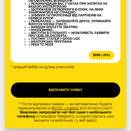
ОБГОВОРЕННЯ, ВОРКШОПИ
→ РЕКОМЕНДАЦІЯ ВАС У ЧАТАХ ПРИ ЗАПИТАХ ЗА
ВАШОЮ ЕКСПЕРТИЗОЮ
→ ЩОТИЖНЕВІ НЕТВОРКІНГИ В ZOOM, НА ЯКИХ
ЗНАЙОМИТИСЯ НЕ СТРАШНО
→ ЗНИЖКИ ТА ПРОПОЗИЦІЇ ВІД ПАРТНЕРІВ НА
СЕРВІСИ КУРСИ
→ РЕФЕРАЛКА — ЗАПРОШУЙТЕ ДРУГА, ОТРИМАЙТЕ
БОНУСНІ МІСЯЦІ УЧАСТІ
→ RANDOM ROULETTE (БЕЗЛІМ)
→ MASTERMIND
→ ВИСТУПИ В СПІЛЬНОТІ — МОЖЛИВІСТЬ ЗАЯВИТИ
ПРО СЕБЕ ЯК ЕКСПЕРТА
→ ПОСТИНГ СТАТЕЙ У БЛОЗІ UDC
→ МЕНТОРСЬКА ПРОГРАМА
→ PEER TO PEER
$599 (-21%)
* кращий вибір на думку учасників
* Після відправки заявки — ви автоматично будете
перенаправлені в
@UDC_chatbot
для оплати участі.
Важливо: запускайте чат-бот саме з мобільного
телефону
(специфіка Telegram), а користуватись уже
зможете і в мобільній, і у веб версії.