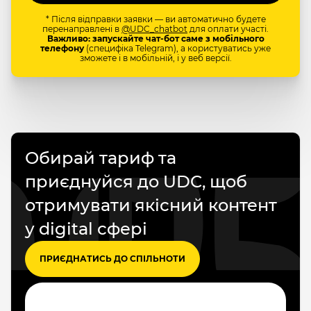
* Після відправки заявки — ви автоматично будете
перенаправлені в
@UDC_chatbot
для оплати участі.
Важливо: запускайте чат-бот саме з мобільного
телефону
(специфіка Telegram), а користуватись уже
зможете і в мобільній, і у веб версії.
Обирай тариф та
приєднуйся до UDC, щоб
отримувати якісний контент
у digital сфері
ПРИЄДНАТИСЬ ДО СПІЛЬНОТИ