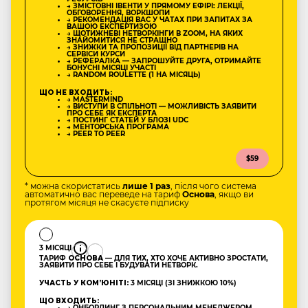
→ ЗМІСТОВНІ ІВЕНТИ У ПРЯМОМУ ЕФІРІ: ЛЕКЦІЇ,
ОБГОВОРЕННЯ, ВОРКШОПИ
→ РЕКОМЕНДАЦІЯ ВАС У ЧАТАХ ПРИ ЗАПИТАХ ЗА
ВАШОЮ ЕКСПЕРТИЗОЮ
→ ЩОТИЖНЕВІ НЕТВОРКІНГИ В ZOOM, НА ЯКИХ
ЗНАЙОМИТИСЯ НЕ СТРАШНО
→ ЗНИЖКИ ТА ПРОПОЗИЦІЇ ВІД ПАРТНЕРІВ НА
СЕРВІСИ КУРСИ
→ РЕФЕРАЛКА — ЗАПРОШУЙТЕ ДРУГА, ОТРИМАЙТЕ
БОНУСНІ МІСЯЦІ УЧАСТІ
→ RANDOM ROULETTE (1 НА МІСЯЦЬ)
ЩО НЕ ВХОДИТЬ:
→ MASTERMIND
→ ВИСТУПИ В СПІЛЬНОТІ — МОЖЛИВІСТЬ ЗАЯВИТИ
ПРО СЕБЕ ЯК ЕКСПЕРТА
→ ПОСТИНГ СТАТЕЙ У БЛОЗІ UDC
→ МЕНТОРСЬКА ПРОГРАМА
→ PEER TO PEER
$59
* можна скористатись
лише 1 раз
, після чого система
автоматично вас переведе на тариф
Основа
, якщо ви
протягом місяця не скасуєте підписку
3 МІСЯЦІ
ТАРИФ
ОСНОВА
— ДЛЯ ТИХ, ХТО ХОЧЕ АКТИВНО ЗРОСТАТИ,
ЗАЯВИТИ ПРО СЕБЕ І БУДУВАТИ НЕТВОРК.
УЧАСТЬ У КОМʼЮНІТІ:
3 МІСЯЦІ (ЗІ ЗНИЖКОЮ 10%)
ЩО ВХОДИТЬ:
→ ОНБОРДИНГ З ПЕРСОНАЛЬНИМ МЕНЕДЖЕРОМ