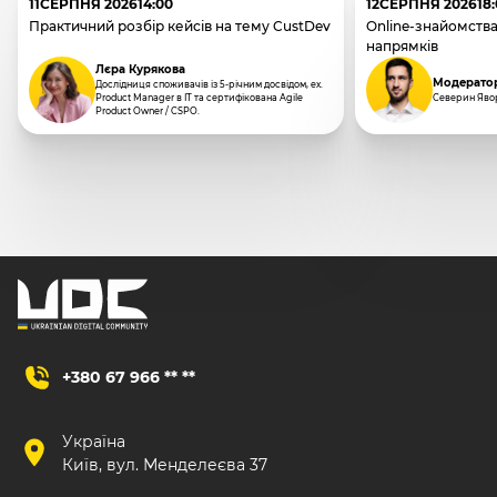
11
СЕРПНЯ 2026
14:00
12
СЕРПНЯ 2026
18
Практичний розбір кейсів на тему CustDev
Online-знайомства
напрямків
Лєра Курякова
Модерато
Дослідниця споживачів із 5-річним досвідом, ex.
Product Manager в IT та сертифікована Agile
Северин Яво
Product Owner / CSPO.
+380 67 966 ** **
Україна
Київ, вул. Менделеєва 37