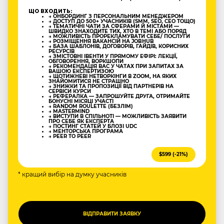
ЩО ВХОДИТЬ:
→ ОНБОРДИНГ З ПЕРСОНАЛЬНИМ МЕНЕДЖЕРОМ
→ ДОСТУП ДО 500+ УЧАСНИКІВ (SMM, SEO, CEO ТОЩО)
→ ТЕМАТИЧНІ ЧАТИ ЗА СФЕРАМИ Й МІСТАМИ —
ШВИДКО ЗНАХОДИТЕ ТИХ, ХТО В ТЕМІ АБО ПОРЯД
→ МОЖЛИВІСТЬ ПРОРЕКЛАМУВАТИ СЕБЕ/ ПОСЛУГИ
→ РОЗМІЩЕННЯ ВАКАНСІЙ НА JOBHUB
→ БАЗА ШАБЛОНІВ, ДОГОВОРІВ, ГАЙДІВ, КОРИСНИХ
РЕСУРСІВ
→ ЗМІСТОВНІ ІВЕНТИ У ПРЯМОМУ ЕФІРІ: ЛЕКЦІЇ,
ОБГОВОРЕННЯ, ВОРКШОПИ
→ РЕКОМЕНДАЦІЯ ВАС У ЧАТАХ ПРИ ЗАПИТАХ ЗА
ВАШОЮ ЕКСПЕРТИЗОЮ
→ ЩОТИЖНЕВІ НЕТВОРКІНГИ В ZOOM, НА ЯКИХ
ЗНАЙОМИТИСЯ НЕ СТРАШНО
→ ЗНИЖКИ ТА ПРОПОЗИЦІЇ ВІД ПАРТНЕРІВ НА
СЕРВІСИ КУРСИ
→ РЕФЕРАЛКА — ЗАПРОШУЙТЕ ДРУГА, ОТРИМАЙТЕ
БОНУСНІ МІСЯЦІ УЧАСТІ
→ RANDOM ROULETTE (БЕЗЛІМ)
→ MASTERMIND
→ ВИСТУПИ В СПІЛЬНОТІ — МОЖЛИВІСТЬ ЗАЯВИТИ
ПРО СЕБЕ ЯК ЕКСПЕРТА
→ ПОСТИНГ СТАТЕЙ У БЛОЗІ UDC
→ МЕНТОРСЬКА ПРОГРАМА
→ PEER TO PEER
$599 (-21%)
* кращий вибір на думку учасників