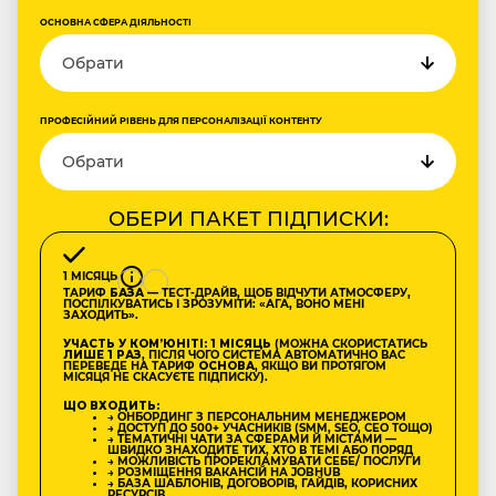
ОСНОВНА СФЕРА ДІЯЛЬНОСТІ
ПРОФЕСІЙНИЙ РІВЕНЬ ДЛЯ ПЕРСОНАЛІЗАЦІЇ КОНТЕНТУ
ОБЕРИ ПАКЕТ ПІДПИСКИ:
1 МІСЯЦЬ
ТАРИФ
БАЗА
— ТЕСТ-ДРАЙВ, ЩОБ ВІДЧУТИ АТМОСФЕРУ,
ПОСПІЛКУВАТИСЬ І ЗРОЗУМІТИ: «АГА, ВОНО МЕНІ
ЗАХОДИТЬ».
УЧАСТЬ У КОМʼЮНІТІ: 1 МІСЯЦЬ
(МОЖНА СКОРИСТАТИСЬ
ЛИШЕ 1 РАЗ
, ПІСЛЯ ЧОГО СИСТЕМА АВТОМАТИЧНО ВАС
ПЕРЕВЕДЕ НА ТАРИФ
ОСНОВА
, ЯКЩО ВИ ПРОТЯГОМ
МІСЯЦЯ НЕ СКАСУЄТЕ ПІДПИСКУ).
ЩО ВХОДИТЬ:
→ ОНБОРДИНГ З ПЕРСОНАЛЬНИМ МЕНЕДЖЕРОМ
→ ДОСТУП ДО 500+ УЧАСНИКІВ (SMM, SEO, CEO ТОЩО)
→ ТЕМАТИЧНІ ЧАТИ ЗА СФЕРАМИ Й МІСТАМИ —
ШВИДКО ЗНАХОДИТЕ ТИХ, ХТО В ТЕМІ АБО ПОРЯД
→ МОЖЛИВІСТЬ ПРОРЕКЛАМУВАТИ СЕБЕ/ ПОСЛУГИ
→ РОЗМІЩЕННЯ ВАКАНСІЙ НА JOBHUB
→ БАЗА ШАБЛОНІВ, ДОГОВОРІВ, ГАЙДІВ, КОРИСНИХ
РЕСУРСІВ