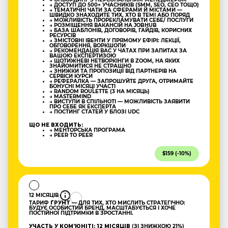
→ ДОСТУП ДО 500+ УЧАСНИКІВ (SMM, SEO, CEO ТОЩО)
→ ТЕМАТИЧНІ ЧАТИ ЗА СФЕРАМИ Й МІСТАМИ —
ШВИДКО ЗНАХОДИТЕ ТИХ, ХТО В ТЕМІ АБО ПОРЯД
→ МОЖЛИВІСТЬ ПРОРЕКЛАМУВАТИ СЕБЕ/ ПОСЛУГИ
→ РОЗМІЩЕННЯ ВАКАНСІЙ НА JOBHUB
→ БАЗА ШАБЛОНІВ, ДОГОВОРІВ, ГАЙДІВ, КОРИСНИХ
РЕСУРСІВ
→ ЗМІСТОВНІ ІВЕНТИ У ПРЯМОМУ ЕФІРІ: ЛЕКЦІЇ,
ОБГОВОРЕННЯ, ВОРКШОПИ
→ РЕКОМЕНДАЦІЯ ВАС У ЧАТАХ ПРИ ЗАПИТАХ ЗА
ВАШОЮ ЕКСПЕРТИЗОЮ
→ ЩОТИЖНЕВІ НЕТВОРКІНГИ В ZOOM, НА ЯКИХ
ЗНАЙОМИТИСЯ НЕ СТРАШНО
→ ЗНИЖКИ ТА ПРОПОЗИЦІЇ ВІД ПАРТНЕРІВ НА
СЕРВІСИ КУРСИ
→ РЕФЕРАЛКА — ЗАПРОШУЙТЕ ДРУГА, ОТРИМАЙТЕ
БОНУСНІ МІСЯЦІ УЧАСТІ
→ RANDOM ROULETTE (3 НА МІСЯЦЬ)
→ MASTERMIND
→ ВИСТУПИ В СПІЛЬНОТІ — МОЖЛИВІСТЬ ЗАЯВИТИ
ПРО СЕБЕ ЯК ЕКСПЕРТА
→ ПОСТИНГ СТАТЕЙ У БЛОЗІ UDC
ЩО НЕ ВХОДИТЬ:
→ МЕНТОРСЬКА ПРОГРАМА
→ PEER TO PEER
$159 (-10%)
12 МІСЯЦІВ
ТАРИФ
ҐРУНТ
— ДЛЯ ТИХ, ХТО МИСЛИТЬ СТРАТЕГІЧНО:
БУДУЄ ОСОБИСТИЙ БРЕНД, МАСШТАБУЄТЬСЯ І ХОЧЕ
ПОСТІЙНОЇ ПІДТРИМКИ В ЗРОСТАННІ.
УЧАСТЬ У КОМʼЮНІТІ: 12 МІСЯЦІВ
(ЗІ ЗНИЖКОЮ 21%)