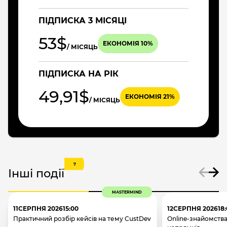
ПІДПИСКА 3 МІСЯЦІ
53$
ЕКОНОМІЯ 10%
/ МІСЯЦЬ
ПІДПИСКА НА РІК
49,91$
ЕКОНОМІЯ 21%
/ МІСЯЦЬ
7
Інші події
MASTERMIND
11
СЕРПНЯ 2026
15:00
12
СЕРПНЯ 2026
18
Практичний розбір кейсів на тему CustDev
Online-знайомства