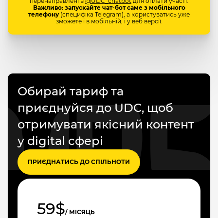
перенаправлені в
@UDC_chatbot
для оплати участі.
Важливо: запускайте чат-бот саме з мобільного
телефону
(специфіка Telegram), а користуватись уже
зможете і в мобільній, і у веб версії.
Обирай тариф та
приєднуйся до UDC, щоб
отримувати якісний контент
у digital сфері
ПРИЄДНАТИСЬ ДО СПІЛЬНОТИ
59$
/ МІСЯЦЬ