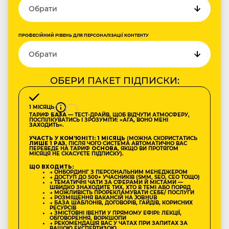
ПРОФЕСІЙНИЙ РІВЕНЬ ДЛЯ ПЕРСОНАЛІЗАЦІЇ КОНТЕНТУ
ОБЕРИ ПАКЕТ ПІДПИСКИ:
1 МІСЯЦЬ
ТАРИФ
БАЗА
— ТЕСТ-ДРАЙВ, ЩОБ ВІДЧУТИ АТМОСФЕРУ,
ПОСПІЛКУВАТИСЬ І ЗРОЗУМІТИ: «АГА, ВОНО МЕНІ
ЗАХОДИТЬ».
УЧАСТЬ У КОМʼЮНІТІ: 1 МІСЯЦЬ
(МОЖНА СКОРИСТАТИСЬ
ЛИШЕ 1 РАЗ
, ПІСЛЯ ЧОГО СИСТЕМА АВТОМАТИЧНО ВАС
ПЕРЕВЕДЕ НА ТАРИФ
ОСНОВА
, ЯКЩО ВИ ПРОТЯГОМ
МІСЯЦЯ НЕ СКАСУЄТЕ ПІДПИСКУ).
ЩО ВХОДИТЬ:
→ ОНБОРДИНГ З ПЕРСОНАЛЬНИМ МЕНЕДЖЕРОМ
→ ДОСТУП ДО 500+ УЧАСНИКІВ (SMM, SEO, CEO ТОЩО)
→ ТЕМАТИЧНІ ЧАТИ ЗА СФЕРАМИ Й МІСТАМИ —
ШВИДКО ЗНАХОДИТЕ ТИХ, ХТО В ТЕМІ АБО ПОРЯД
→ МОЖЛИВІСТЬ ПРОРЕКЛАМУВАТИ СЕБЕ/ ПОСЛУГИ
→ РОЗМІЩЕННЯ ВАКАНСІЙ НА JOBHUB
→ БАЗА ШАБЛОНІВ, ДОГОВОРІВ, ГАЙДІВ, КОРИСНИХ
РЕСУРСІВ
→ ЗМІСТОВНІ ІВЕНТИ У ПРЯМОМУ ЕФІРІ: ЛЕКЦІЇ,
ОБГОВОРЕННЯ, ВОРКШОПИ
→ РЕКОМЕНДАЦІЯ ВАС У ЧАТАХ ПРИ ЗАПИТАХ ЗА
ВАШОЮ ЕКСПЕРТИЗОЮ