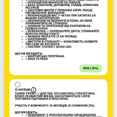
→ РОЗМІЩЕННЯ ВАКАНСІЙ НА JOBHUB
→ БАЗА ШАБЛОНІВ, ДОГОВОРІВ, ГАЙДІВ, КОРИСНИХ
РЕСУРСІВ
→ ЗМІСТОВНІ ІВЕНТИ У ПРЯМОМУ ЕФІРІ: ЛЕКЦІЇ,
ОБГОВОРЕННЯ, ВОРКШОПИ
→ РЕКОМЕНДАЦІЯ ВАС У ЧАТАХ ПРИ ЗАПИТАХ ЗА
ВАШОЮ ЕКСПЕРТИЗОЮ
→ ЩОТИЖНЕВІ НЕТВОРКІНГИ В ZOOM, НА ЯКИХ
ЗНАЙОМИТИСЯ НЕ СТРАШНО
→ ЗНИЖКИ ТА ПРОПОЗИЦІЇ ВІД ПАРТНЕРІВ НА
СЕРВІСИ КУРСИ
→ РЕФЕРАЛКА — ЗАПРОШУЙТЕ ДРУГА, ОТРИМАЙТЕ
БОНУСНІ МІСЯЦІ УЧАСТІ
→ RANDOM ROULETTE (3 НА МІСЯЦЬ)
→ MASTERMIND
→ ВИСТУПИ В СПІЛЬНОТІ — МОЖЛИВІСТЬ ЗАЯВИТИ
ПРО СЕБЕ ЯК ЕКСПЕРТА
→ ПОСТИНГ СТАТЕЙ У БЛОЗІ UDC
ЩО НЕ ВХОДИТЬ:
→ МЕНТОРСЬКА ПРОГРАМА
→ PEER TO PEER
$159 (-10%)
12 МІСЯЦІВ
ТАРИФ
ҐРУНТ
— ДЛЯ ТИХ, ХТО МИСЛИТЬ СТРАТЕГІЧНО:
БУДУЄ ОСОБИСТИЙ БРЕНД, МАСШТАБУЄТЬСЯ І ХОЧЕ
ПОСТІЙНОЇ ПІДТРИМКИ В ЗРОСТАННІ.
УЧАСТЬ У КОМʼЮНІТІ: 12 МІСЯЦІВ
(ЗІ ЗНИЖКОЮ 21%)
ЩО ВХОДИТЬ:
→ ОНБОРДИНГ З ПЕРСОНАЛЬНИМ МЕНЕДЖЕРОМ