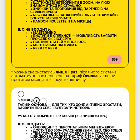
→ ЩОТИЖНЕВІ НЕТВОРКІНГИ В ZOOM, НА ЯКИХ
ЗНАЙОМИТИСЯ НЕ СТРАШНО
→ ЗНИЖКИ ТА ПРОПОЗИЦІЇ ВІД ПАРТНЕРІВ НА
СЕРВІСИ КУРСИ
→ РЕФЕРАЛКА — ЗАПРОШУЙТЕ ДРУГА, ОТРИМАЙТЕ
БОНУСНІ МІСЯЦІ УЧАСТІ
→ RANDOM ROULETTE (1 НА МІСЯЦЬ)
ЩО НЕ ВХОДИТЬ:
→ MASTERMIND
→ ВИСТУПИ В СПІЛЬНОТІ — МОЖЛИВІСТЬ ЗАЯВИТИ
ПРО СЕБЕ ЯК ЕКСПЕРТА
→ ПОСТИНГ СТАТЕЙ У БЛОЗІ UDC
→ МЕНТОРСЬКА ПРОГРАМА
→ PEER TO PEER
$59
* можна скористатись
лише 1 раз
, після чого система
автоматично вас переведе на тариф
Основа
, якщо ви
протягом місяця не скасуєте підписку
3 МІСЯЦІ
ТАРИФ
ОСНОВА
— ДЛЯ ТИХ, ХТО ХОЧЕ АКТИВНО ЗРОСТАТИ,
ЗАЯВИТИ ПРО СЕБЕ І БУДУВАТИ НЕТВОРК.
УЧАСТЬ У КОМʼЮНІТІ:
3 МІСЯЦІ (ЗІ ЗНИЖКОЮ 10%)
ЩО ВХОДИТЬ:
→ ОНБОРДИНГ З ПЕРСОНАЛЬНИМ МЕНЕДЖЕРОМ
→ ДОСТУП ДО 500+ УЧАСНИКІВ (SMM, SEO, CEO ТОЩО)
→ ТЕМАТИЧНІ ЧАТИ ЗА СФЕРАМИ Й МІСТАМИ —
ШВИДКО ЗНАХОДИТЕ ТИХ, ХТО В ТЕМІ АБО ПОРЯД
→ МОЖЛИВІСТЬ ПРОРЕКЛАМУВАТИ СЕБЕ/ ПОСЛУГИ