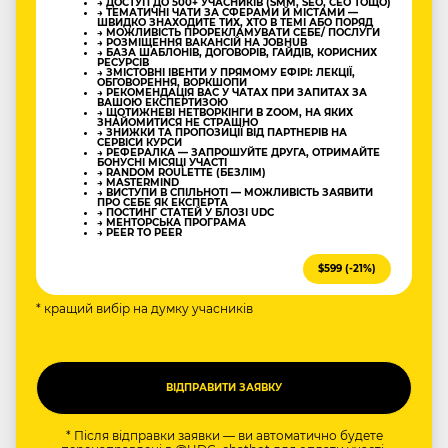
→ ДОСТУП ДО 500+ УЧАСНИКІВ (SMM, SEO, CEO ТОЩО)
→ ТЕМАТИЧНІ ЧАТИ ЗА СФЕРАМИ Й МІСТАМИ —
ШВИДКО ЗНАХОДИТЕ ТИХ, ХТО В ТЕМІ АБО ПОРЯД
→ МОЖЛИВІСТЬ ПРОРЕКЛАМУВАТИ СЕБЕ/ ПОСЛУГИ
→ РОЗМІЩЕННЯ ВАКАНСІЙ НА JOBHUB
→ БАЗА ШАБЛОНІВ, ДОГОВОРІВ, ГАЙДІВ, КОРИСНИХ
РЕСУРСІВ
→ ЗМІСТОВНІ ІВЕНТИ У ПРЯМОМУ ЕФІРІ: ЛЕКЦІЇ,
ОБГОВОРЕННЯ, ВОРКШОПИ
→ РЕКОМЕНДАЦІЯ ВАС У ЧАТАХ ПРИ ЗАПИТАХ ЗА
ВАШОЮ ЕКСПЕРТИЗОЮ
→ ЩОТИЖНЕВІ НЕТВОРКІНГИ В ZOOM, НА ЯКИХ
ЗНАЙОМИТИСЯ НЕ СТРАШНО
→ ЗНИЖКИ ТА ПРОПОЗИЦІЇ ВІД ПАРТНЕРІВ НА
СЕРВІСИ КУРСИ
→ РЕФЕРАЛКА — ЗАПРОШУЙТЕ ДРУГА, ОТРИМАЙТЕ
БОНУСНІ МІСЯЦІ УЧАСТІ
→ RANDOM ROULETTE (БЕЗЛІМ)
→ MASTERMIND
→ ВИСТУПИ В СПІЛЬНОТІ — МОЖЛИВІСТЬ ЗАЯВИТИ
ПРО СЕБЕ ЯК ЕКСПЕРТА
→ ПОСТИНГ СТАТЕЙ У БЛОЗІ UDC
→ МЕНТОРСЬКА ПРОГРАМА
→ PEER TO PEER
$599 (-21%)
* кращий вибір на думку учасників
* Після відправки заявки — ви автоматично будете