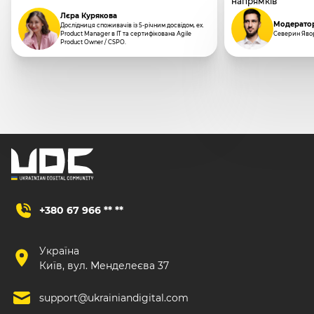
напрямків
Лєра Курякова
Модерато
Дослідниця споживачів із 5-річним досвідом, ex.
Product Manager в IT та сертифікована Agile
Северин Яво
Product Owner / CSPO.
+380 67 966 ** **
Україна
Київ, вул. Менделеєва 37
support@ukrainiandigital.com