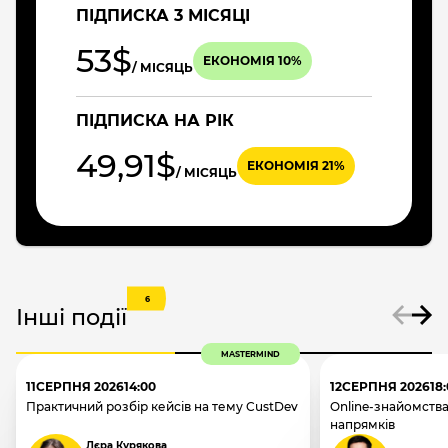
ПІДПИСКА 3 МІСЯЦІ
53$
ЕКОНОМІЯ 10%
/ МІСЯЦЬ
ПІДПИСКА НА РІК
49,91$
ЕКОНОМІЯ 21%
/ МІСЯЦЬ
6
Інші події
MASTERMIND
11
СЕРПНЯ 2026
14:00
12
СЕРПНЯ 2026
18
Практичний розбір кейсів на тему CustDev
Online-знайомства
напрямків
Лєра Курякова