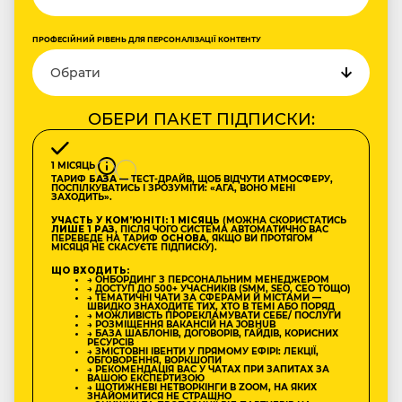
ПРОФЕСІЙНИЙ РІВЕНЬ ДЛЯ ПЕРСОНАЛІЗАЦІЇ КОНТЕНТУ
ОБЕРИ ПАКЕТ ПІДПИСКИ:
1 МІСЯЦЬ
ТАРИФ
БАЗА
— ТЕСТ-ДРАЙВ, ЩОБ ВІДЧУТИ АТМОСФЕРУ,
ПОСПІЛКУВАТИСЬ І ЗРОЗУМІТИ: «АГА, ВОНО МЕНІ
ЗАХОДИТЬ».
УЧАСТЬ У КОМʼЮНІТІ: 1 МІСЯЦЬ
(МОЖНА СКОРИСТАТИСЬ
ЛИШЕ 1 РАЗ
, ПІСЛЯ ЧОГО СИСТЕМА АВТОМАТИЧНО ВАС
ПЕРЕВЕДЕ НА ТАРИФ
ОСНОВА
, ЯКЩО ВИ ПРОТЯГОМ
МІСЯЦЯ НЕ СКАСУЄТЕ ПІДПИСКУ).
ЩО ВХОДИТЬ:
→ ОНБОРДИНГ З ПЕРСОНАЛЬНИМ МЕНЕДЖЕРОМ
→ ДОСТУП ДО 500+ УЧАСНИКІВ (SMM, SEO, CEO ТОЩО)
→ ТЕМАТИЧНІ ЧАТИ ЗА СФЕРАМИ Й МІСТАМИ —
ШВИДКО ЗНАХОДИТЕ ТИХ, ХТО В ТЕМІ АБО ПОРЯД
→ МОЖЛИВІСТЬ ПРОРЕКЛАМУВАТИ СЕБЕ/ ПОСЛУГИ
→ РОЗМІЩЕННЯ ВАКАНСІЙ НА JOBHUB
→ БАЗА ШАБЛОНІВ, ДОГОВОРІВ, ГАЙДІВ, КОРИСНИХ
РЕСУРСІВ
→ ЗМІСТОВНІ ІВЕНТИ У ПРЯМОМУ ЕФІРІ: ЛЕКЦІЇ,
ОБГОВОРЕННЯ, ВОРКШОПИ
→ РЕКОМЕНДАЦІЯ ВАС У ЧАТАХ ПРИ ЗАПИТАХ ЗА
ВАШОЮ ЕКСПЕРТИЗОЮ
→ ЩОТИЖНЕВІ НЕТВОРКІНГИ В ZOOM, НА ЯКИХ
ЗНАЙОМИТИСЯ НЕ СТРАШНО