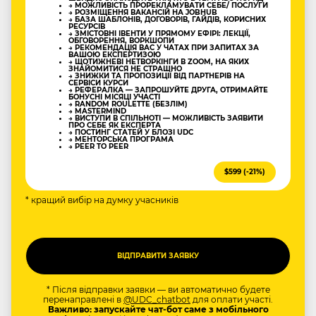
→ МОЖЛИВІСТЬ ПРОРЕКЛАМУВАТИ СЕБЕ/ ПОСЛУГИ
→ РОЗМІЩЕННЯ ВАКАНСІЙ НА JOBHUB
→ БАЗА ШАБЛОНІВ, ДОГОВОРІВ, ГАЙДІВ, КОРИСНИХ
РЕСУРСІВ
→ ЗМІСТОВНІ ІВЕНТИ У ПРЯМОМУ ЕФІРІ: ЛЕКЦІЇ,
ОБГОВОРЕННЯ, ВОРКШОПИ
→ РЕКОМЕНДАЦІЯ ВАС У ЧАТАХ ПРИ ЗАПИТАХ ЗА
ВАШОЮ ЕКСПЕРТИЗОЮ
→ ЩОТИЖНЕВІ НЕТВОРКІНГИ В ZOOM, НА ЯКИХ
ЗНАЙОМИТИСЯ НЕ СТРАШНО
→ ЗНИЖКИ ТА ПРОПОЗИЦІЇ ВІД ПАРТНЕРІВ НА
СЕРВІСИ КУРСИ
→ РЕФЕРАЛКА — ЗАПРОШУЙТЕ ДРУГА, ОТРИМАЙТЕ
БОНУСНІ МІСЯЦІ УЧАСТІ
→ RANDOM ROULETTE (БЕЗЛІМ)
→ MASTERMIND
→ ВИСТУПИ В СПІЛЬНОТІ — МОЖЛИВІСТЬ ЗАЯВИТИ
ПРО СЕБЕ ЯК ЕКСПЕРТА
→ ПОСТИНГ СТАТЕЙ У БЛОЗІ UDC
→ МЕНТОРСЬКА ПРОГРАМА
→ PEER TO PEER
$599 (-21%)
* кращий вибір на думку учасників
* Після відправки заявки — ви автоматично будете
перенаправлені в
@UDC_chatbot
для оплати участі.
Важливо: запускайте чат-бот саме з мобільного