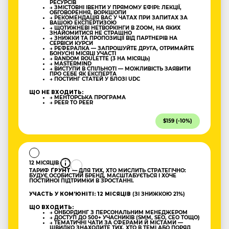
РЕСУРСІВ
→ ЗМІСТОВНІ ІВЕНТИ У ПРЯМОМУ ЕФІРІ: ЛЕКЦІЇ,
ОБГОВОРЕННЯ, ВОРКШОПИ
→ РЕКОМЕНДАЦІЯ ВАС У ЧАТАХ ПРИ ЗАПИТАХ ЗА
ВАШОЮ ЕКСПЕРТИЗОЮ
→ ЩОТИЖНЕВІ НЕТВОРКІНГИ В ZOOM, НА ЯКИХ
ЗНАЙОМИТИСЯ НЕ СТРАШНО
→ ЗНИЖКИ ТА ПРОПОЗИЦІЇ ВІД ПАРТНЕРІВ НА
СЕРВІСИ КУРСИ
→ РЕФЕРАЛКА — ЗАПРОШУЙТЕ ДРУГА, ОТРИМАЙТЕ
БОНУСНІ МІСЯЦІ УЧАСТІ
→ RANDOM ROULETTE (3 НА МІСЯЦЬ)
→ MASTERMIND
→ ВИСТУПИ В СПІЛЬНОТІ — МОЖЛИВІСТЬ ЗАЯВИТИ
ПРО СЕБЕ ЯК ЕКСПЕРТА
→ ПОСТИНГ СТАТЕЙ У БЛОЗІ UDC
ЩО НЕ ВХОДИТЬ:
→ МЕНТОРСЬКА ПРОГРАМА
→ PEER TO PEER
$159 (-10%)
12 МІСЯЦІВ
ТАРИФ
ҐРУНТ
— ДЛЯ ТИХ, ХТО МИСЛИТЬ СТРАТЕГІЧНО:
БУДУЄ ОСОБИСТИЙ БРЕНД, МАСШТАБУЄТЬСЯ І ХОЧЕ
ПОСТІЙНОЇ ПІДТРИМКИ В ЗРОСТАННІ.
УЧАСТЬ У КОМʼЮНІТІ: 12 МІСЯЦІВ
(ЗІ ЗНИЖКОЮ 21%)
ЩО ВХОДИТЬ:
→ ОНБОРДИНГ З ПЕРСОНАЛЬНИМ МЕНЕДЖЕРОМ
→ ДОСТУП ДО 500+ УЧАСНИКІВ (SMM, SEO, CEO ТОЩО)
→ ТЕМАТИЧНІ ЧАТИ ЗА СФЕРАМИ Й МІСТАМИ —
ШВИДКО ЗНАХОДИТЕ ТИХ, ХТО В ТЕМІ АБО ПОРЯД