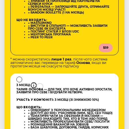
→ ЗНИЖКИ ТА ПРОПОЗИЦІЇ ВІД ПАРТНЕРІВ НА
СЕРВІСИ КУРСИ
→ РЕФЕРАЛКА — ЗАПРОШУЙТЕ ДРУГА, ОТРИМАЙТЕ
БОНУСНІ МІСЯЦІ УЧАСТІ
→ RANDOM ROULETTE (1 НА МІСЯЦЬ)
ЩО НЕ ВХОДИТЬ:
→ MASTERMIND
→ ВИСТУПИ В СПІЛЬНОТІ — МОЖЛИВІСТЬ ЗАЯВИТИ
ПРО СЕБЕ ЯК ЕКСПЕРТА
→ ПОСТИНГ СТАТЕЙ У БЛОЗІ UDC
→ МЕНТОРСЬКА ПРОГРАМА
→ PEER TO PEER
$59
* можна скористатись
лише 1 раз
, після чого система
автоматично вас переведе на тариф
Основа
, якщо ви
протягом місяця не скасуєте підписку
3 МІСЯЦІ
ТАРИФ
ОСНОВА
— ДЛЯ ТИХ, ХТО ХОЧЕ АКТИВНО ЗРОСТАТИ,
ЗАЯВИТИ ПРО СЕБЕ І БУДУВАТИ НЕТВОРК.
УЧАСТЬ У КОМʼЮНІТІ:
3 МІСЯЦІ (ЗІ ЗНИЖКОЮ 10%)
ЩО ВХОДИТЬ:
→ ОНБОРДИНГ З ПЕРСОНАЛЬНИМ МЕНЕДЖЕРОМ
→ ДОСТУП ДО 500+ УЧАСНИКІВ (SMM, SEO, CEO ТОЩО)
→ ТЕМАТИЧНІ ЧАТИ ЗА СФЕРАМИ Й МІСТАМИ —
ШВИДКО ЗНАХОДИТЕ ТИХ, ХТО В ТЕМІ АБО ПОРЯД
→ МОЖЛИВІСТЬ ПРОРЕКЛАМУВАТИ СЕБЕ/ ПОСЛУГИ
→ РОЗМІЩЕННЯ ВАКАНСІЙ НА JOBHUB
→ БАЗА ШАБЛОНІВ, ДОГОВОРІВ, ГАЙДІВ, КОРИСНИХ