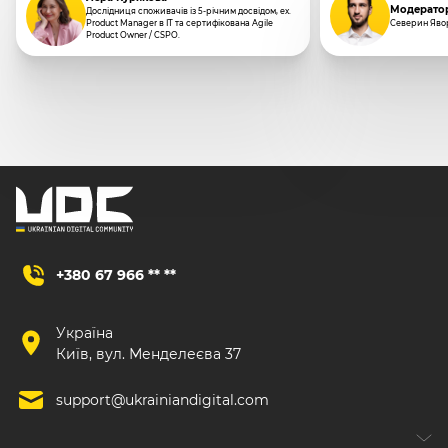
Модерато
Дослідниця споживачів із 5-річним досвідом, ex.
Product Manager в IT та сертифікована Agile
Северин Яво
Product Owner / CSPO.
+380 67 966 ** **
Україна
Київ, вул. Менделеєва 37
support@ukrainiandigital.com